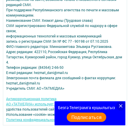
редакций СМИ.
При поддержке Республиканского агентства по печати и массовым
коммуникациям.
Наименование СМИ: Хезмэт даны (Трудовая слава)
СМИ зарегистрировано Федеральной службой по надзору в сфере
связи,
информационных технологий и массовых коммуникаций
запись о регистрации СМИ Эл № ФС 77 - 90198 от 07.10.2025
ФИО главного редактора: Миннахметова Эльвира Рустамовна.
Адрес редакции: 422110, Российская Федерация, Республика
Татарстан, Кукморский район, город Кукмор, улица Октябрьская, дом
4.
Телефон редакции: (84364) 2-66-50
E-mail редакции: hezmat_dani@mail.ru
Электронная почта филиала для сообщений о фактах коррупции:
hezmat_dani@mail.ru
Учредитель СМИ: АО «ТАТМЕДИА»
Антикоррупционная политика
АО «ТАТМЕДИА» использует «cookie»
для персонализации сервисов и
Безгә Телеграмга кушылыгыз
удобства пользователей сайтом.
Использование «cookie» можно отменить в настройках браузера.
Подписаться
Политика конфиденциальности