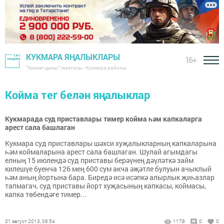
КУКМАРА ЯҢАЛЫКЛАРЫ
16+
"Хезмәт даны" газетасы - Кукмара районы
Койма тег белән яңалыклар
Кукмарада суд приставлары тимер койма һәм капкаларга
арест сала башлаган
Кукмара суд приставлары шәхси хуҗалыкларның капкаларына
һәм коймаларына арест сала башлаган. Шулай агымдагы
елның 15 июлендә суд приставы берәүнең дәүләткә займ
килешүе буенча 126 мең 600 сум акча әҗәтле булуын ачыклый
һәм аның йортына бара. Биредә исә исәпкә алырлык җиһазлар
тапмагач, суд приставы йорт хуҗасының капкасы, коймасы,
капка төбендәге тимер...
01 август 2013, 08:54
1178
0
0