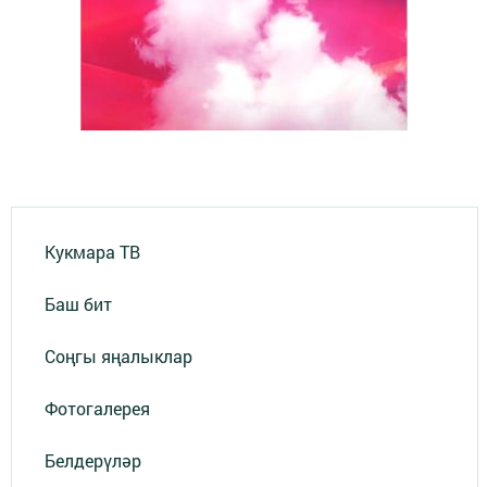
Кукмара ТВ
Баш бит
Соңгы яңалыклар
Фотогалерея
Белдерүләр