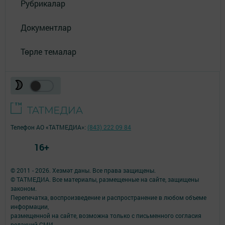
Рубрикалар
Документлар
Төрле темалар
Телефон АО «ТАТМЕДИА»:
(843) 222 09 84
16+
© 2011 - 2026. Хезмәт даны. Все права защищены.
© ТАТМЕДИА. Все материалы, размещенные на сайте, защищены
законом.
Перепечатка, воспроизведение и распространение в любом объеме
информации,
размещенной на сайте, возможна только с письменного согласия
редакций СМИ.