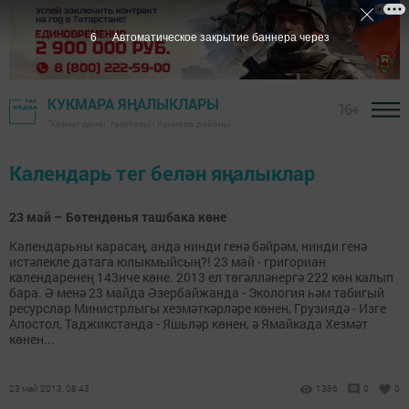
6
Автоматическое закрытие баннера через
КУКМАРА ЯҢАЛЫКЛАРЫ
16+
"Хезмәт даны" газетасы - Кукмара районы
Календарь тег белән яңалыклар
23 май – Бөтендөнья ташбака көне
Календарьны карасаң, анда нинди генә бәйрәм, нинди генә
истәлекле датага юлыкмыйсың?! 23 май - григориан
календаренең 143нче көне. 2013 ел төгәлләнергә 222 көн калып
бара. Ә менә 23 майда Әзербайжанда - Экология һәм табигый
ресурслар Министрлыгы хезмәткәрләре көнен, Грузиядә - Изге
Апостол, Таджикстанда - Яшьләр көнен, ә Ямайкада Хезмәт
көнен...
23 май 2013, 08:43
1386
0
0