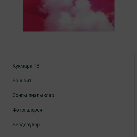
Кукмара ТВ
Баш бит
Соңгы яңалыклар
Фотогалерея
Белдерүләр