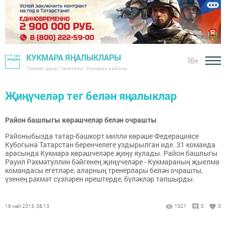
КУКМАРА ЯҢАЛЫКЛАРЫ
16+
"Хезмәт даны" газетасы - Кукмара районы
Җиңүчеләр тег белән яңалыклар
Район башлыгы көрәшчеләр белән очрашты
Районыбызда татар-башкорт милли көрәше Федерациясе
Кубогына Татарстан беренчелеге уздырылган иде. 31 команда
арасында Кукмара көрәшчеләре җиңү яулады. Район башлыгы
Рауил Рәхмәтуллин бәйгенең җиңүчеләре - Кукмараның җыелма
командасы егетләре, аларның тренерлары белән очрашты,
үзенең рәхмәт сүзләрен ирештерде, бүләкләр тапшырды.
16 май 2013, 08:13
1321
0
0