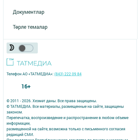
Документлар
Төрле темалар
Телефон АО «ТАТМЕДИА»:
(843) 222 09 84
16+
© 2011 - 2026. Хезмәт даны. Все права защищены.
© ТАТМЕДИА. Все материалы, размещенные на сайте, защищены
законом.
Перепечатка, воспроизведение и распространение в любом объеме
информации,
размещенной на сайте, возможна только с письменного согласия
редакций СМИ.
При поддержке Республиканского агентства по печати и массовым