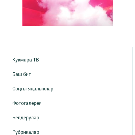
Кукмара ТВ
Баш бит
Соңгы яңалыклар
Фотогалерея
Белдерүләр
Рубрикалар