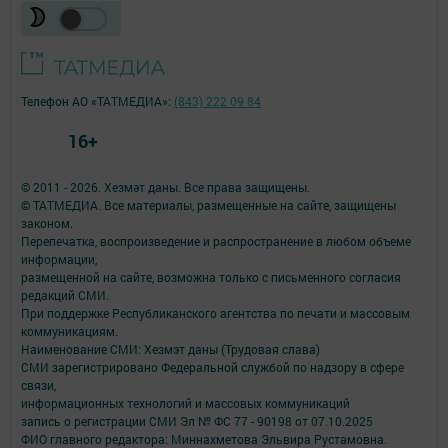
Телефон АО «ТАТМЕДИА»:
(843) 222 09 84
16+
© 2011 - 2026. Хезмәт даны. Все права защищены.
© ТАТМЕДИА. Все материалы, размещенные на сайте, защищены
законом.
Перепечатка, воспроизведение и распространение в любом объеме
информации,
размещенной на сайте, возможна только с письменного согласия
редакций СМИ.
При поддержке Республиканского агентства по печати и массовым
коммуникациям.
Наименование СМИ: Хезмэт даны (Трудовая слава)
СМИ зарегистрировано Федеральной службой по надзору в сфере
связи,
информационных технологий и массовых коммуникаций
запись о регистрации СМИ Эл № ФС 77 - 90198 от 07.10.2025
ФИО главного редактора: Миннахметова Эльвира Рустамовна.