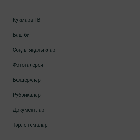
Кукмара ТВ
Баш бит
Соңгы яңалыклар
Фотогалерея
Белдерүләр
Рубрикалар
Документлар
Төрле темалар