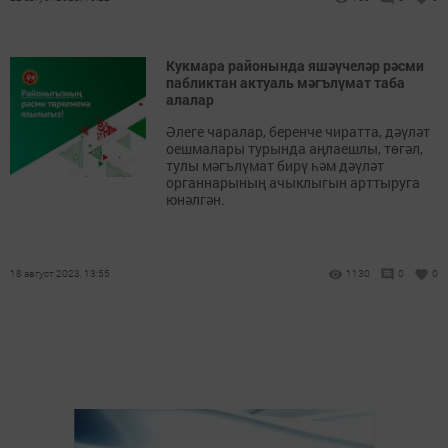
Кукмара районында яшәүчеләр рәсми
пабликтан актуаль мәгълүмат таба
алалар
Әлеге чаралар, беренче чиратта, дәүләт
оешмалары турында аңлаешлы, төгәл,
тулы мәгълүмат бирү һәм дәүләт
органнарының ачыклыгын арттыруга
юнәлгән.
18 август 2023, 13:55
1130
0
0