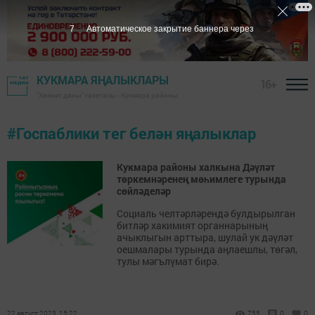
7
Автоматическое закрытие баннера через
КУКМАРА ЯҢАЛЫКЛАРЫ
16+
"Хезмәт даны" газетасы - Кукмара районы
#Госпаблики тег белән яңалыклар
Кукмара районы халкына Дәүләт
төркемнәренең мөһимлеге турында
сөйләделәр
Социаль челтәрләрендә булдырылган
битләр хакимият органнарының
ачыклыгын арттыра, шулай ук дәүләт
оешмалары турында аңлаешлы, төгәл,
тулы мәгълүмат бирә.
22 август 2023, 15:22
755
0
0