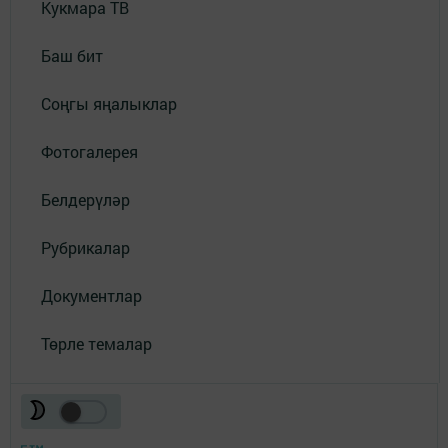
Кукмара ТВ
Баш бит
Соңгы яңалыклар
Фотогалерея
Белдерүләр
Рубрикалар
Документлар
Төрле темалар