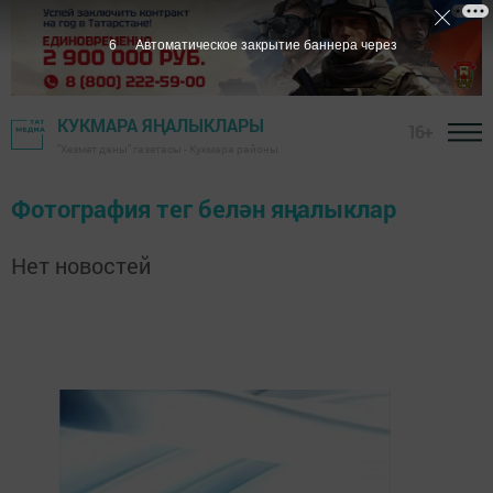
5
Автоматическое закрытие баннера через
КУКМАРА ЯҢАЛЫКЛАРЫ
16+
"Хезмәт даны" газетасы - Кукмара районы
Фотография тег белән яңалыклар
Нет новостей