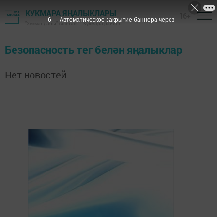
КУКМАРА ЯҢАЛЫКЛАРЫ
16+
6
Автоматическое закрытие баннера через
"Хезмәт даны" газетасы - Кукмара районы
Безопасность тег белән яңалыклар
Нет новостей