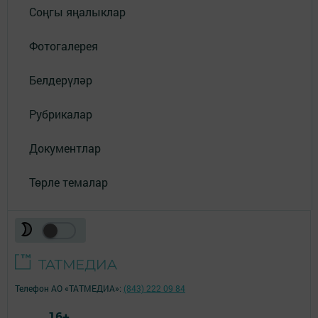
Соңгы яңалыклар
Фотогалерея
Белдерүләр
Рубрикалар
Документлар
Төрле темалар
Телефон АО «ТАТМЕДИА»:
(843) 222 09 84
16+