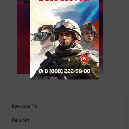
Кукмара ТВ
Баш бит