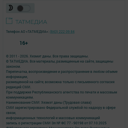
Телефон АО «ТАТМЕДИА»:
(843) 222 09 84
16+
© 2011 - 2026. Хезмәт даны. Все права защищены.
© ТАТМЕДИА. Все материалы, размещенные на сайте, защищены
законом.
Перепечатка, воспроизведение и распространение в любом объеме
информации,
размещенной на сайте, возможна только с письменного согласия
редакций СМИ.
При поддержке Республиканского агентства по печати и массовым
коммуникациям.
Наименование СМИ: Хезмэт даны (Трудовая слава)
СМИ зарегистрировано Федеральной службой по надзору в сфере
связи,
информационных технологий и массовых коммуникаций
запись о регистрации СМИ Эл № ФС 77 - 90198 от 07.10.2025