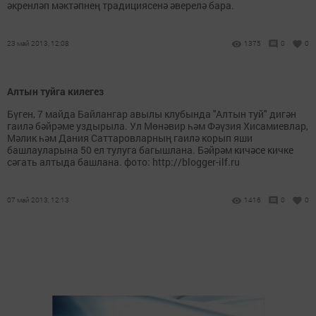
әкренләп мәктәпнең традициясенә әверелә бара.
23 май 2013, 12:08
1375
0
0
Алтын туйга килегез
Бүген, 7 майда Байлангар авылы клубында "Алтын туй" дигән
гаилә бәйрәме уздырыла. Ул Мөнәвир һәм Фәүзия Хисамиевлар,
Мәлик һәм Дания Саттаровларның гаилә корып яши
башлауларына 50 ел тулуга багышлана. Бәйрәм кичәсе кичке
сәгать алтыда башлана. фото: http://blogger-ilf.ru
07 май 2013, 12:13
1416
0
0