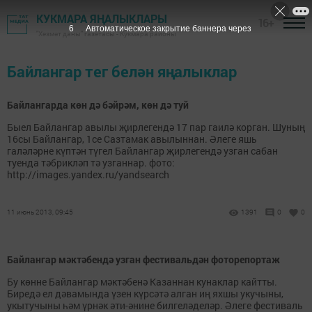
КУКМАРА ЯҢАЛЫКЛАРЫ
16+
6
Автоматическое закрытие баннера через
"Хезмәт даны" газетасы - Кукмара районы
Байлангар тег белән яңалыклар
Байлангарда көн дә бәйрәм, көн дә туй
Быел Байлангар авылы җирлегендә 17 пар гаилә корган. Шуның
16сы Байлангар, 1се Сазтамак авылыннан. Әлеге яшь
галәләрне күптән түгел Байлангар җирлегендә узган сабан
туенда тәбрикләп тә узганнар. фото:
http://images.yandex.ru/yandsearch
11 июнь 2013, 09:45
1391
0
0
Байлангар мәктәбендә узган фестивальдән фоторепортаж
Бу көнне Байлангар мәктәбенә Казаннан кунаклар кайтты.
Биредә ел дәвамында үзен күрсәтә алган иң яхшы укучыны,
укытучыны һәм үрнәк әти-әнине билгеләделәр. Әлеге фестиваль