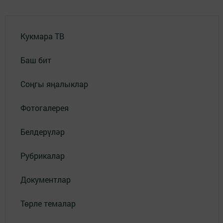
Кукмара ТВ
Баш бит
Соңгы яңалыклар
Фотогалерея
Белдерүләр
Рубрикалар
Документлар
Төрле темалар