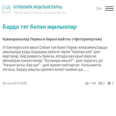
КУКМАРА ЯҢАЛЫКЛАРЫ
16+
"Хезмәт даны" газетасы - Кукмара районы
Барда тег белән яңалыклар
Кукмаралылар Пермьга барып кайтты (+фоторепортаж)
IV Бөтенроссия авыл Сабан туе быел Пермь өлкәсенең Барда
авылында узды Барданы икенче төрле "Казлар иле" дип
йөртәләр. Бер риваять буенча, елгада каз куып йөрүче
әбекәйдән сәяхәтчеләр: "Бу нинди авыл?" - дип сорагач, ул:
"Казым акты, бар да!" - дип җавап кайтарган. Казымакты
елгасы, Барда авылы шуннан килеп чыккан да......
08 июль 2013, 08:52
1198
0
0