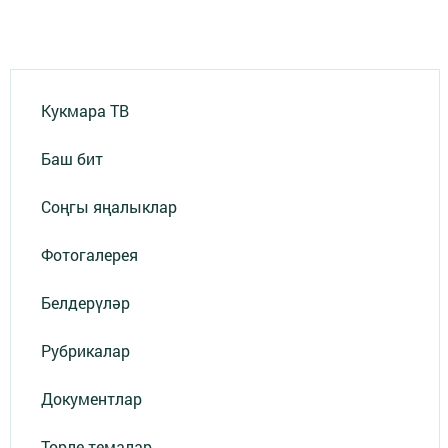
Кукмара ТВ
Баш бит
Соңгы яңалыклар
Фотогалерея
Белдерүләр
Рубрикалар
Документлар
Төрле темалар