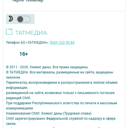
Телефон АО «ТАТМЕДИА»:
(843) 222 09 84
16+
© 2011 - 2026. Хезмәт даны. Все права защищены.
© ТАТМЕДИА. Все материалы, размещенные на сайте, защищены
законом.
Перепечатка, воспроизведение и распространение в любом объеме
информации,
размещенной на сайте, возможна только с письменного согласия
редакций СМИ.
При поддержке Республиканского агентства по печати и массовым
коммуникациям.
Наименование СМИ: Хезмэт даны (Трудовая слава)
СМИ зарегистрировано Федеральной службой по надзору в сфере
связи,