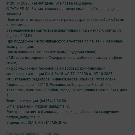
© 2011 - 2026. Хезмәт даны. Все права защищены.
© ТАТМЕДИА. Все материалы, размещенные на сайте, защищены
законом.
Перепечатка, воспроизведение и распространение в любом объеме
информации,
размещенной на сайте, возможна только с письменного согласия
редакций СМИ.
При поддержке Республиканского агентства по печати и массовым
коммуникациям.
Наименование СМИ: Хезмэт даны (Трудовая слава)
СМИ зарегистрировано Федеральной службой по надзору в сфере
связи,
информационных технологий и массовых коммуникаций
запись о регистрации СМИ Эл № ФС 77 - 90198 от 07.10.2025
ФИО главного редактора: Миннахметова Эльвира Рустамовна.
Адрес редакции: 422110, Российская Федерация, Республика
Татарстан, Кукморский район, город Кукмор, улица Октябрьская, дом
4.
Телефон редакции: (84364) 2-66-50
E-mail редакции: hezmat_dani@mail.ru
Электронная почта филиала для сообщений о фактах коррупции:
hezmat_dani@mail.ru
Учредитель СМИ: АО «ТАТМЕДИА»
Антикоррупционная политика