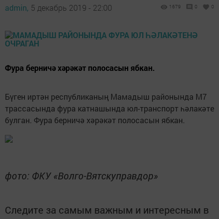
admin,
5 декабрь 2019 - 22:00
1679
0
0
Фура берничә хәрәкәт полосасын ябкан.
Бүген иртән республиканың Мамадыш районында М7
трассасында фура катнашында юл-транспорт һәлакәте
булган. Фура берничә хәрәкәт полосасын ябкан.
фото: ФКУ «Волго-Вятскуправдор»
Следите за самым важным и интересным в