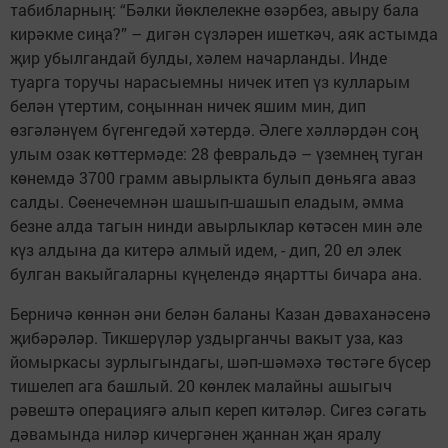
табибларның: “Бәлки йөклелекне өзәрбез, авыру бала
кирәкме сиңа?” – дигән сүзләрен ишеткәч, аяк астымда
җир убылгандай булды, хәлем начарланды. Инде
туарга торучы нарасыемны ничек итеп үз кулларым
белән үтертим, соңыннан ничек яшим мин, дип
өзгәләнүем бүгенгедәй хәтердә. Әлеге хәлләрдән соң
улым озак көттермәде: 28 февральдә – үземнең туган
көнемдә 3700 грамм авырлыкта булып дөньяга аваз
салды. Сөенечемнән шашып-шашып еладым, әмма
безне алда тагын нинди авырлыклар көтәсен мин әле
күз алдына да китерә алмый идем, - дип, 20 ел элек
булган вакыйгаларны күңелендә яңартты бичара ана.
Берничә көннән әни белән баланы Казан дәваханәсенә
җибәрәләр. Тикшерүләр уздырганчы вакыт уза, каз
йомыркасы зурлыгындагы, шәп-шәмәхә төстәге бүсер
тишелеп ага башлый. 20 көнлек малайны ашыгыч
рәвештә операциягә алып кереп китәләр. Сигез сәгать
дәвамында ниләр кичергәнен җаннан җан яралу