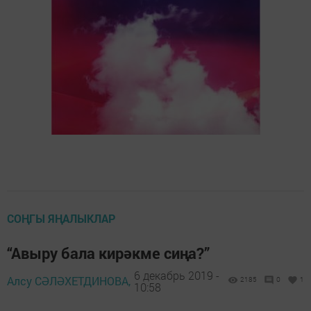
СОҢГЫ ЯҢАЛЫКЛАР
“Авыру бала кирәкме сиңа?”
6 декабрь 2019 -
Алсу СӘЛӘХЕТДИНОВА,
2185
0
1
10:58