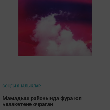
СОҢГЫ ЯҢАЛЫКЛАР
Мамадыш районында фура юл
һәлакәтенә очраган