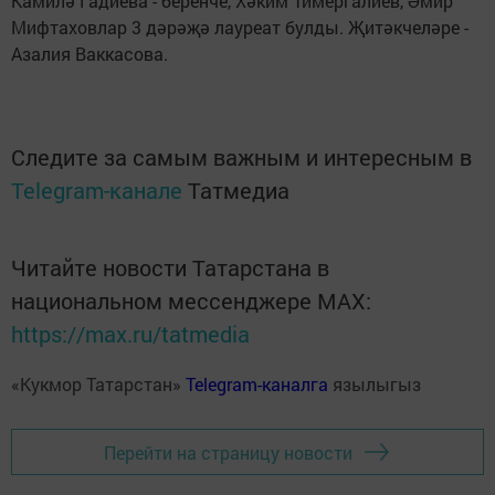
Камилә Гадиева - беренче, Хәким Тимергалиев, Әмир
Мифтаховлар 3 дәрәҗә лауреат булды. Җитәкчеләре -
Азалия Ваккасова.
Следите за самым важным и интересным в
Telegram-канале
Татмедиа
Читайте новости Татарстана в
национальном мессенджере MАХ:
https://max.ru/tatmedia
«Кукмор Татарстан»
Telegram-каналга
язылыгыз
Перейти на страницу новости