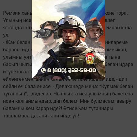
Улым бәхетенә исән калдым
Рәмзия ханымны сынау арты сынау көтеп кенә тора.
Улының исәнлегенә сөенеп, бер көйгә генә яшәп
ятканда юл фаҗигасенә очрый, чак кына үлемнән кала
ул.
- Жан белән бергә Янил авылында яшәүче әниләремә
барасы идем. Әмма иртән нидер күңел сизепме икән,
улымны уятмадым, бүлмәдән аяк очларына гына
басып чыгып киттем. Юлда барганда, руль белән идарә
итүне югалтып, машинам белән биш тапкыр
әйләнгәнмен, аннан калай өеме генә калган иде, - дип
сөйли өч бала әнисе. - Дәваханәдә миңа: “Күлмәк белән
тугансың”, - диделәр. Чынлыкта исә улымның бәхетенә
исән калганмындыр, дип беләм. Мин булмасам, авыру
баламны кем карар иде?! Әтисе һәм туганнары
ташламаса да, әни - әни инде ул!