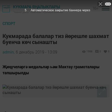
КУКМАРА ЯҢАЛЫКЛАРЫ
16+
3
Автоматическое закрытие баннера через
"Хезмәт даны" газетасы - Кукмара районы
СПОРТ
Кукмарада балалар тиз йөрешле шахмат
буенча көч сынашты
admin,
6 декабрь 2019 - 13:09
1568
0
0
Җиңүчеләргә медальләр һәм Мактау грамоталары
тапшырылды