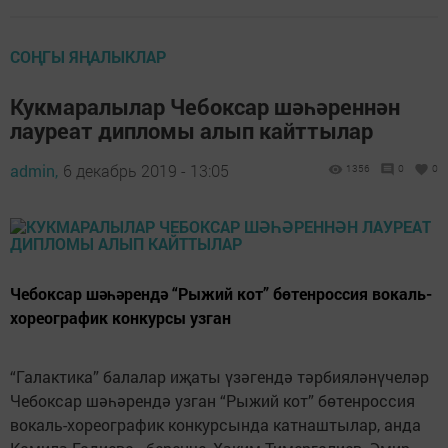
СОҢГЫ ЯҢАЛЫКЛАР
Кукмаралылар Чебоксар шәһәреннән
лауреат дипломы алып кайттылар
admin,
6 декабрь 2019 - 13:05
1356
0
0
Чебоксар шәһәрендә “Рыжий кот” бөтенроссия вокаль-
хореографик конкурсы узган
“Галактика” балалар иҗаты үзәгендә тәрбияләнүчеләр
Чебоксар шәһәрендә узган “Рыжий кот” бөтенроссия
вокаль-хореографик конкурсында катнаштылар, анда