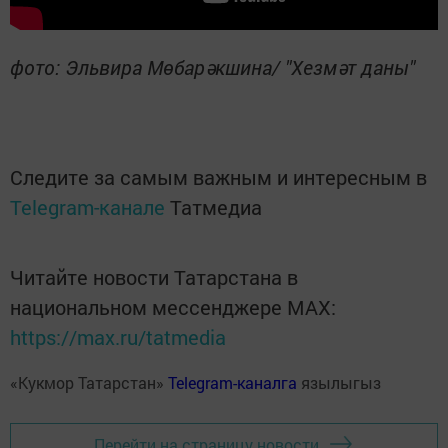
фото: Эльвира Мөбарәкшина/ "Хезмәт даны"
Следите за самым важным и интересным в
Telegram-канале
Татмедиа
Читайте новости Татарстана в
национальном мессенджере MАХ:
https://max.ru/tatmedia
«Кукмор Татарстан»
Telegram-каналга
язылыгыз
Перейти на страницу новости