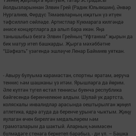
йолдызларыннан Элвин Грей (Радик Юльякшин), Әнвәр
Нургалиев, Фирдүс Тямаевларның иҗатын үз итүен
тәфсилләп сөйләде. Артистлар Кукмарага килгәндә
әнисе концертларга да алып бара икән. Яңа
танышыбыз безгә Элвин Грейның “Уфтанма” җырын да
бик матур итеп башкарды. Җырга мәхәббәтне
“Шәфкать” үзәгендә эшләүче Ленар Баймиев уяткан.
- Авыру булуыма карамастан, спортны яратам, аеруча
теннис һәм шашканы үз итәм. Ярышларга да йөрим.
Әле күптән түгел өстәл теннисы буенча республика
бәйгесендә беренчелекне алдым. Шулай ук дартста,
коляскалы инвалидлар арасында оештырылган җиңел
атлетика, ядрә атуда да беренче урынга чыктым. Җиңү
яулаган өчен бирелгән медальләрем һәм
грамоталарым да шактый. Аларның һәммәсен
бүлмәдәге стенага беркетеп барабыз, - ди ул. – Башка