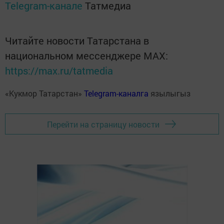
Telegram-канале
Татмедиа
Читайте новости Татарстана в
национальном мессенджере MАХ:
https://max.ru/tatmedia
«Кукмор Татарстан»
Telegram-каналга
язылыгыз
Перейти на страницу новости