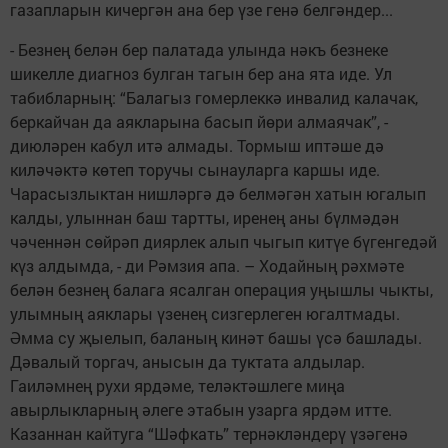
газапларын кичергән ана бер үзе генә белгәндер...
- Безнең белән бер палатада улында нәкъ безнеке
шикелле диагноз булган тагын бер ана ята иде. Ул
табибларның: “Балагыз гомерлеккә инвалид калачак,
беркайчан да аякларына басып йөри алмаячак”, -
диюләрен кабул итә алмады. Тормыш иптәше дә
киләчәктә көтеп торучы сынауларга каршы иде.
Чарасызлыктан нишләргә дә белмәгән хатын югалып
калды, улыннан баш тартты, иренең аны бүлмәдән
чәченнән сөйрәп диярлек алып чыгып китүе бүгенгедәй
күз алдымда, - ди Рәмзия апа. – Ходайның рәхмәте
белән безнең балага ясалган операция уңышлы чыкты,
улымның аяклары үзенең сизгерлеген югалтмады.
Әмма су җыелып, баланың кинәт башы үсә башлады.
Дәвалый торгач, анысын да туктата алдылар.
Гаиләмнең рухи ярдәме, теләктәшлеге миңа
авырлыкларның әлеге этабын узарга ярдәм итте.
Казаннан кайтуга “Шәфкать” тернәкләндерү үзәгенә