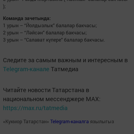
);
Команда зачетында:
1 урын – “Йолдызлык” балалар бакчасы;
2 урын – “Ләйсән” балалар бакчасы;
3 урын – “Салават күпере” балалар бакчасы.
Следите за самым важным и интересным в
Telegram-канале
Татмедиа
Читайте новости Татарстана в
национальном мессенджере MАХ:
https://max.ru/tatmedia
«Кукмор Татарстан»
Telegram-каналга
язылыгыз