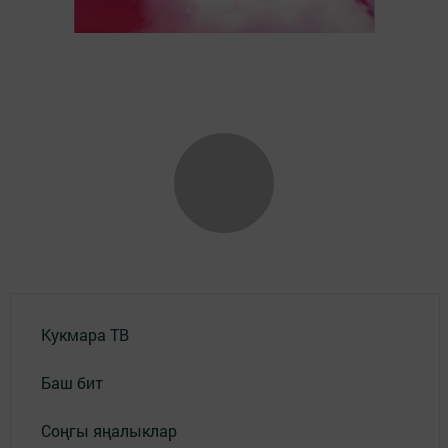
Кукмара ТВ
Баш бит
Соңгы яңалыклар