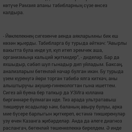
көтүче Рәмзия апаны табибларның сүзе өнсез
калдыра.
- Йөклелекнең сигезенче аенда аякларымны бик еш
көзән җыерды. Табибларга бу турыда әйткәч: “Авырлы
вакытта була инде ул, күп итеп эремчек аша,
организмыңа кальций җитмидер”, - диделәр. Бар да
яхшыдыр, сәбәп шул гынадыр дип уйладым. Баксаң,
анализларым бөтенләй начар булган икән. Бу турыда
үзем күренүгә йөри торган табибә ялга киткәч, аны
алыштыручы акушер-гинекологтан гына ишеттем.
Сигез ай буена бер тапкыр да УЗИга юллама
биргәннәре булмаган иде. Тиз арада ультратавыш
тикшерүе ясадылар һәм, баланың авыру булуы, арка
мие бүсере барлыгын җиткереп, өстәмә тикшеренүләр
узу өчен Казанга җибәрделәр. Анда да әлеге диагноз
раслангач, бөтенләй төшенкелеккә бирелдем. Ә инде