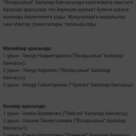
“Йолдызлык” балалар бакчасында мәктәпкәчә яшьтәге
балалар арасында тиз йөрешле шахмат буенча шәхси-
команда беренчелеге узды. Җиңүчеләргә медальләр
һәм Мактау грамоталары тапшырылды.
Малайлар арасында:
1 урын - Тимур Нәҗметдинов ("Йолдызлык" балалар
бакчасы);
2 урын - Тимур Кирилов ("Йолдызлык" балалар
бакчасы);
3 урын - Илнур Гайнетдинов ("Чулпан" балалар бакчасы)
Кызлар арасында:
1 урын - Алинә Шакирова ("Ләйсән" балалар бакчасы);
2 урын - Азалия Тимергалиева ("Йолдызлык" балалар
бакчасы");
3 урын - Раида Мортазина ("Каенкай" балалар бакчасы