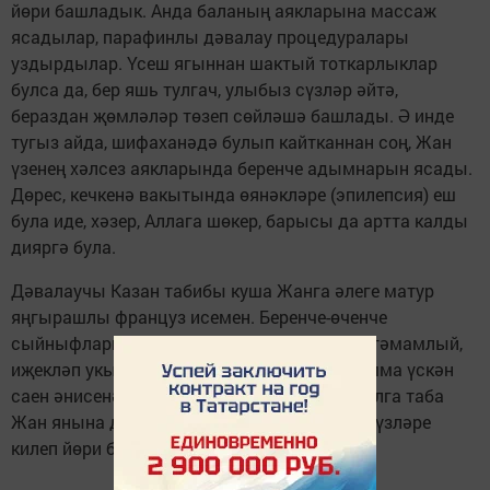
йөри башладык. Анда баланың аякларына массаж
ясадылар, парафинлы дәвалау процедуралары
уздырдылар. Үсеш ягыннан шактый тоткарлыклар
булса да, бер яшь тулгач, улыбыз сүзләр әйтә,
бераздан җөмләләр төзеп сөйләшә башлады. Ә инде
тугыз айда, шифаханәдә булып кайтканнан соң, Жан
үзенең хәлсез аякларында беренче адымнарын ясады.
Дөрес, кечкенә вакытында өянәкләре (эпилепсия) еш
була иде, хәзер, Аллага шөкер, барысы да артта калды
дияргә була.
Дәвалаучы Казан табибы куша Жанга әлеге матур
яңгырашлы француз исемен. Беренче-өченче
сыйныфларны ул Кукмара гимназиясендә тәмамлый,
иҗекләп укырга, санарга, язарга өйрәнә. Әмма үскән
саен әнисенә аны болай йөртү кыенлаша. Алга таба
Жан янына дүртенче мәктәп укытучылары үзләре
килеп йөри башлый.