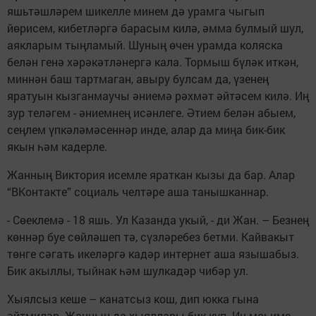
яшьтәшләрем шикелле минем дә урамга чыгып
йөрисем, кибетләргә барасым килә, әмма булмый шул,
аякларым тыңламый. Шуның өчен урамда коляска
белән генә хәрәкәтләнергә кала. Тормыш бүләк иткән,
миннән баш тартмаган, авыру булсам да, үзенең
яратуын кызганмаучы әниемә рәхмәт әйтәсем килә. Иң
зур теләгем - әниемнең исәнлеге. Әтием белән абыем,
сеңлем үпкәләмәсеннәр инде, алар да миңа бик-бик
якын һәм кадерле.
Жанның Виктория исемле яраткан кызы да бар. Алар
“ВКонтакте” социаль челтәре аша танышканнар.
- Сөеклемә - 18 яшь. Ул Казанда укый, - ди Жан. – Безнең
көннәр буе сөйләшеп тә, сүзләребез бетми. Кайвакыт
төнге сәгать икеләргә кадәр интернет аша язышабыз.
Бик акыллы, тыйнак һәм шулкадәр чибәр ул.
Хыялсыз кеше – канатсыз кош, дип юкка гына
әйтмиләр. Жанның да хыяллары бик күп. Иң мөһиме,