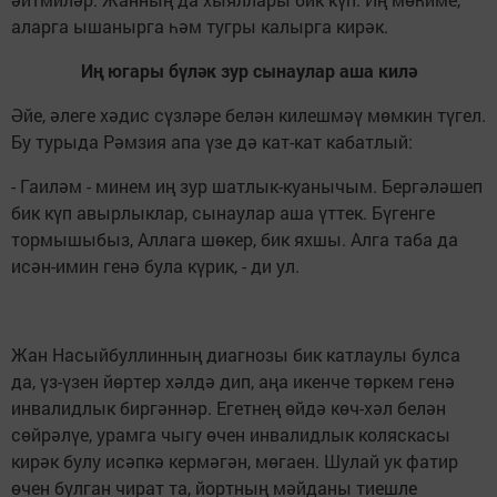
аларга ышанырга һәм тугры калырга кирәк.
Иң югары бүләк зур сынаулар аша килә
Әйе, әлеге хәдис сүзләре белән килешмәү мөмкин түгел.
Бу турыда Рәмзия апа үзе дә кат-кат кабатлый:
- Гаиләм - минем иң зур шатлык-куанычым. Бергәләшеп
бик күп авырлыклар, сынаулар аша үттек. Бүгенге
тормышыбыз, Аллага шөкер, бик яхшы. Алга таба да
исән-имин генә була күрик, - ди ул.
Жан Насыйбуллинның диагнозы бик катлаулы булса
да, үз-үзен йөртер хәлдә дип, аңа икенче төркем генә
инвалидлык биргәннәр. Егетнең өйдә көч-хәл белән
сөйрәлүе, урамга чыгу өчен инвалидлык коляскасы
кирәк булу исәпкә кермәгән, мөгаен. Шулай ук фатир
өчен булган чират та, йортның мәйданы тиешле