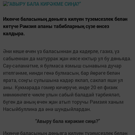
Икенче баласының дөньяга килүен түземсезлек белән
көтүче Рәмзия апаны табибларның сүзе өнсез
калдыра.
Әни кеше өчен үз баласыннан да кадерле, газиз, үз
сабыеннан да матуррак җан иясе юктыр ул бу дөньяда.
Сау-сәламәтме, я булмаса язмыш сынавына дучар
ителгәнме, нинди генә булмасын, бар йөрәге белән
ярата, соңгы сулышына кадәр яклап, саклап яши ул
аны. Кукмарада гомер кичерүче, инде 20 ел физик
мөмкинлеге чикле улын сабый баладай тәрбияләп,
бүген дә аның өчен җан атып торучы Рәмзия ханым
Насыйбуллина да әнә шундыйлардан.
“Авыру бала кирәкме сиңа?”
Икенче баласының дөньяга килүен түземсезлек белән