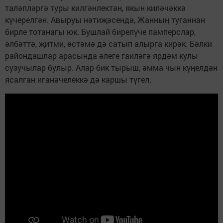
таләпләргә туры килгәнлектән, якын киләчәккә
күчерелгән. Авыруы нәтиҗәсендә, Жанның туганнан
бирле тотанагы юк. Бушлай бирелүче памперслар,
әлбәттә, җитми, өстәмә дә сатып алырга кирәк. Бәлки
райондашлар арасында әлеге гаиләгә ярдәм кулы
сузучылар булыр. Алар бик тырыш, әмма чын күңелдән
ясалган иганәчелеккә дә каршы түгел.