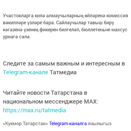
Участокларга килә алмаучыларның өйләренә комиссия
вәкилләре үзләре бара. Сайлаучылар тавыш бирү
кәгазенә үзенең фикерен билгеләп, бюллетеньне махсус
урнага сала.
Следите за самым важным и интересным в
Telegram-канале
Татмедиа
Читайте новости Татарстана в
национальном мессенджере MАХ:
https://max.ru/tatmedia
«Кукмор Татарстан»
Telegram-каналга
язылыгыз