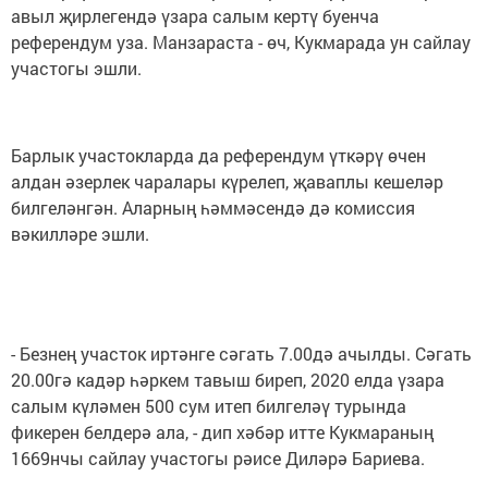
авыл җирлегендә үзара салым кертү буенча
референдум уза. Манзараста - өч, Кукмарада ун сайлау
участогы эшли.
Барлык участокларда да референдум үткәрү өчен
алдан әзерлек чаралары күрелеп, җаваплы кешеләр
билгеләнгән. Аларның һәммәсендә дә комиссия
вәкилләре эшли.
- Безнең участок иртәнге сәгать 7.00дә ачылды. Сәгать
20.00гә кадәр һәркем тавыш биреп, 2020 елда үзара
салым күләмен 500 сум итеп билгеләү турында
фикерен белдерә ала, - дип хәбәр итте Кукмараның
1669нчы сайлау участогы рәисе Диләрә Бариева.