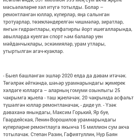
мәсьәләләрне хәл итүгә тотылды. Болар –
ремонтланган юллар, күперләр, яңа салынган
тротуарлар, төзекләндерелгән чишмәләр, зиратлар,
янгын гидрантлары, күпфатирлы йорт ишегалларында,
авылларда куелган спорт һәм балалар уен
мәйданчыклары, эскәмияләр, урам утлары,
утыртылган агач-куаклар.
- Быел башланган эшләр 2020 елда да дәвам итәчәк.
Төгәлрәк әйткәндә, шәһәр урамнарындагы җимерек
хәлдәге юлларга – аларның гомуми озынлыгы 25
чакрымга җыела - таш җәеләчәк. 20 чакрымда асфальт
түшәлгән юллар ремонтланачак, - диде ул. - Үзәк
дәваханә янындагы, Максим Горький, Яр буе,
Гвардейская, Ленин-Ворошилов урамнарындагы
күперләрне ремонтлауга якынча 15 миллион сум акча
тотылачак. Степан Разин, Гафиятуллин, Нур Баян