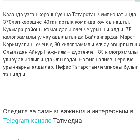
Казанда узган көрәш буенча Татарстан чемпионатында
370ләп көрәшче, 40тан артык команда көч сынашты.
Кукмара районы командасы өченче урынны алды. 75
килограммлы үлчәү авылыгында Байлангардан Марат
Кәримуллин - өченче, 80 килограммлы үлчәү авырлыгын
Олыяздан Айнур Нәҗмиев – дүртенче, 85 килограммлы
үлчәү авырлыгында Олыяздан Нәфис Галиев беренче
урыннарны алдылар. Нәфис Татарстан чемпионы булып
танылды.
Следите за самым важным и интересным в
Telegram-канале
Татмедиа