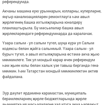
референдумда.
Акчаны машина кую урыннарын, юлларны, күперләрне,
яңгыр канализацияләрен ремонтлауга һәм авыл
җирлегенең башка ихтыяҗларына юнәлдерү
планлаштырыла. Бу мәсьәләләр башка авыл
җирлекләрендәге референдумнарда да каралачак.
Үзара салым - ул салым түгел, шуңа күрә ул Салым
кодексы белән җайга салынмый. Үзара салым - ул
бурыч түгел, ә авыл ихтыяҗларына өстәмә акча җыю
мөмкинлеге. Тик ул мондый карар өчен референдум
һәм җыен юлы белән халык үзе тавыш биргәндә генә
мөмкин. Һәм Татарстан мондый мөмкинлектән актив
файдалана.
Зур дәүләт ярдәменә карамастан, муниципаль
берәмлекләрнең җирле бюджетларында җирле
әһәмияткә ия мәсьәләләрне хәл итүгә акча һәрвакыт