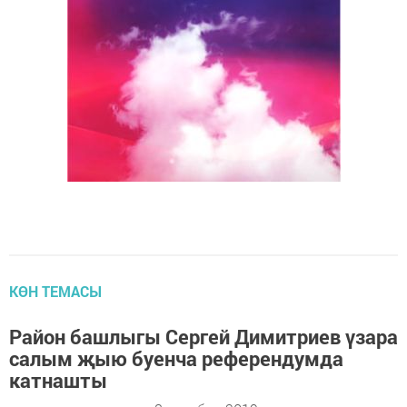
КӨН ТЕМАСЫ
Район башлыгы Сергей Димитриев үзара
салым җыю буенча референдумда
катнашты