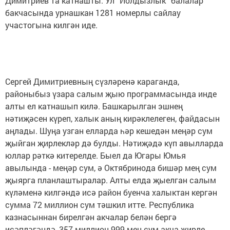
Димитриев та катнашты. Ул “Йолдызлык” балалар
бакчасында урнашкан 1281 номерлы сайлау
участогына килгән иде.
Сергей Димитриевның сүзләренә караганда,
районыбыз үзара салым җыю программасында инде
алты ел катнашып килә. Башкарылган эшнең
нәтиҗәсен күреп, халык аның кирәклелеген, файдасын
аңлады. Шуңа узган елларда һәр кешедән меңәр сум
җыйган җирлекләр дә булды. Нәтиҗәдә күп авылларда
юллар рәткә китерелде. Быел да Югары Юмья
авылында - меңәр сум, ә Октябринода бишәр мең сум
җыярга планлаштыралар. Алты елда җыелган салым
күләменә килгәндә исә район буенча халыктан кергән
сумма 72 миллион сум тәшкил итте. Республика
казнасыннан бирелгән акчалар белән бергә
исәпләгәндә, 357 миллион 999 мең сум акча җирле