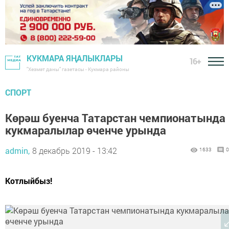
КУКМАРА ЯҢАЛЫКЛАРЫ
16+
"Хезмәт даны" газетасы - Кукмара районы
СПОРТ
Көрәш буенча Татарстан чемпионатында
кукмаралылар өченче урында
admin,
8 декабрь 2019 - 13:42
1633
0
Котлыйбыз!