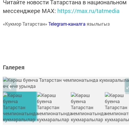
Читайте новости Татарстана в национальном
мессенджере MАХ:
https://max.ru/tatmedia
«Кукмор Татарстан»
Telegram-каналга
язылыгыз
Галерея
❮