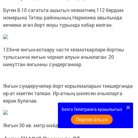
Бүген 8.10 сәгатьтә ашыгыч хезмәтнең 112 бердәм
номерына Тәтеш районының Нармонка авылында
кечкенә агач йорт януы турында хәбәр килгән.
133нче янгын-коткару часте хезмәткәрләре йортны
тулысынча янгын чорнап алуын ачыклаган. 20
минуттан янгынны сүндергәннәр.
Янгын сүндерүчеләр йорт корылмаларын тикшергәндә
ир-ат мәетен тапкан. Ир-атның шәхесен ачыкларга
кирәк булачак.
Безгә Телеграмга кушылыгыз
Подписаться
Янгын 30 кв. метр мәйданга зыян салган.