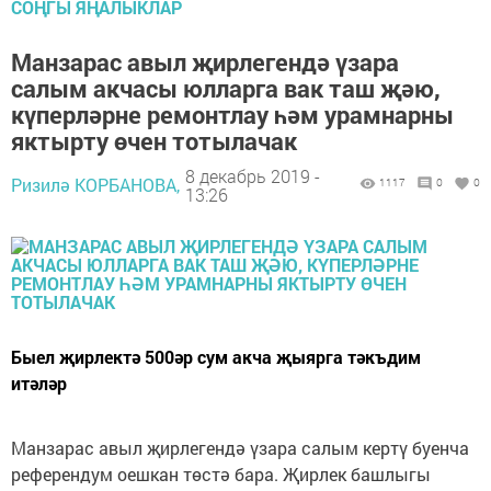
СОҢГЫ ЯҢАЛЫКЛАР
Манзарас авыл җирлегендә үзара
салым акчасы юлларга вак таш җәю,
күперләрне ремонтлау һәм урамнарны
яктырту өчен тотылачак
8 декабрь 2019 -
Ризилә КОРБАНОВА,
1117
0
0
13:26
Быел җирлектә 500әр сум акча җыярга тәкъдим
итәләр
Манзарас авыл җирлегендә үзара салым кертү буенча
референдум оешкан төстә бара. Җирлек башлыгы