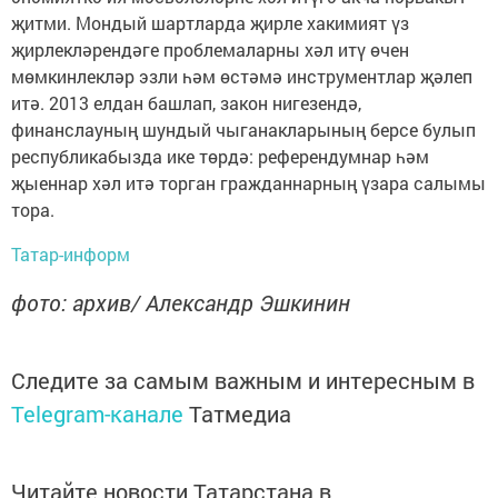
җитми. Мондый шартларда җирле хакимият үз
җирлекләрендәге проблемаларны хәл итү өчен
мөмкинлекләр эзли һәм өстәмә инструментлар җәлеп
итә. 2013 елдан башлап, закон нигезендә,
финанслауның шундый чыганакларының берсе булып
республикабызда ике төрдә: референдумнар һәм
җыеннар хәл итә торган гражданнарның үзара салымы
тора.
Татар-информ
фото: архив/ Александр Эшкинин
Следите за самым важным и интересным в
Telegram-канале
Татмедиа
Читайте новости Татарстана в