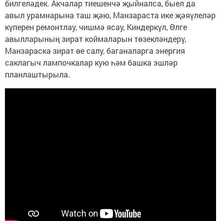
билгеләдек. Акчалар тиешенчә җыйналса, быел да
авыл урамнарына таш җәю, Манзараста ике җәяүлеләр
күперен ремонтлау, чишмә ясау, Киндеркүл, Өлге
авылларының зират коймаларын төзекләндерү,
Манзараска зират өе салу, баганаларга энергия
саклагыч лампочкалар кую һәм башка эшләр
планлаштырыла.