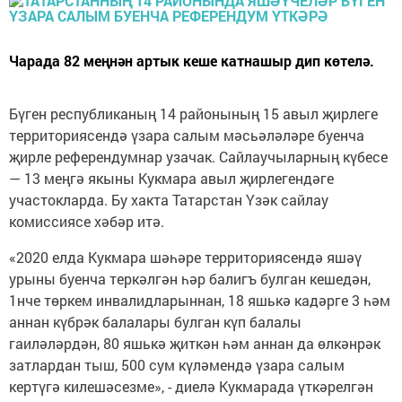
Чарада 82 меңнән артык кеше катнашыр дип көтелә.
Бүген республиканың 14 районының 15 авыл җирлеге
территориясендә үзара салым мәсьәләләре буенча
җирле референдумнар узачак. Сайлаучыларның күбесе
— 13 меңгә якыны Кукмара авыл җирлегендәге
участокларда. Бу хакта Татарстан Үзәк сайлау
комиссиясе хәбәр итә.
«2020 елда Кукмара шәһәре территориясендә яшәү
урыны буенча теркәлгән һәр балигъ булган кешедән,
1нче төркем инвалидларыннан, 18 яшькә кадәрге 3 һәм
аннан күбрәк балалары булган күп балалы
гаиләләрдән, 80 яшькә җиткән һәм аннан да өлкәнрәк
затлардан тыш, 500 сум күләмендә үзара салым
кертүгә килешәсезме», - диелә Кукмарада үткәрелгән