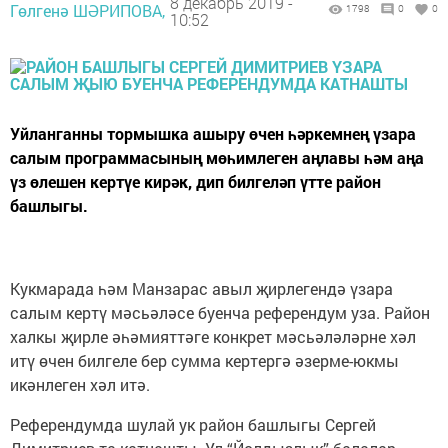
8 декабрь 2019 -
Гөлгенә ШӘРИПОВА,
1798
0
0
10:52
Уйланганны тормышка ашыру өчен һәркемнең үзара
салым программасының мөһимлеген аңлавы һәм аңа
үз өлешен кертүе кирәк, дип билгеләп үтте район
башлыгы.
Кукмарада һәм Манзарас авыл җирлегендә үзара
салым кертү мәсьәләсе буенча референдум уза. Район
халкы җирле әһәмияттәге конкрет мәсьәләләрне хәл
итү өчен билгеле бер сумма кертергә әзерме-юкмы
икәнлеген хәл итә.
Референдумда шулай ук район башлыгы Сергей