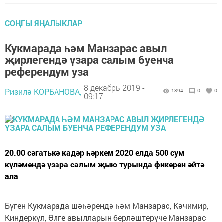
СОҢГЫ ЯҢАЛЫКЛАР
Кукмарада һәм Манзарас авыл
җирлегендә үзара салым буенча
референдум уза
8 декабрь 2019 -
Ризилә КОРБАНОВА,
1394
0
0
09:17
20.00 сәгатькә кадәр һәркем 2020 елда 500 сум
күләмендә үзара салым җыю турында фикерен әйтә
ала
Бүген Кукмарада шәһәрендә һәм Манзарас, Кәчимир,
Киндеркүл, Өлге авылларын берләштерүче Манзарас