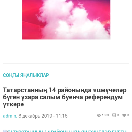
СОҢГЫ ЯҢАЛЫКЛАР
Татарстанның 14 районында яшәүчеләр
бүген үзара салым буенча референдум
үткәрә
admin,
8 декабрь 2019 - 11:16
1583
0
0