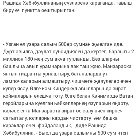
Рашидә Хәбибуллинаның сүзләренә караганда, тавыш
бирү өч пунктта оештырылган.
- Узган ел үзара салым 500әр сумнан җыелган иде.
Дүрт авылга, дәүләт субсидиясен дә кертеп, барлыгы 2
миллион 180 мең сум акча тупланды. Без аларны
башлыча авыл урамнарына вак таш җәю, Манзараска
янгын гидранты урнаштыру, баганаларда ут
лампочкаларын алмаштыру, чишмәгә җәяүлеләр өчен
күпер ясау, Өлге һәм Киндеркүл авылларында зират
коймаларын өлешчә тоту, Өлге белән Кәчимирдә Ватан
геройларына куелган һәйкәлләрнең язуларын яңарту,
киләсе елга Манзараста зират өе салу өчен кирпеч
сатып алу, юлларны кардан чистарту һәм башка
кирәкләр өчен файдаландык, - диде Рашидә
Хәбибуллина. - Быел да үзара салымны 500 сум итеп