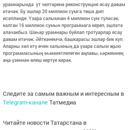
урамнарында ут челтәренә реконструкция ясау дәвам
итәчәк. Бу эшләр 20 миллион сумга төшә дип
исәпләнде. Үзара салымнан 4 миллион сум түләсәк,
калган 16 миллион сумын программага кереп, эшләтә
алачакбыз. Шәһәр урамнары буйлап тротуарлар ясау
дәвам итәчәк. Әйткәнемчә, башкарасы эшләр бик күп.
Аларны хәл итү өчен халыкның да үзара салым җыю
программасының әһәмиятлелеген аңлавы, һәркемнең
аңа үзеннән өлеш кертүе кирәк.
Следите за самым важным и интересным в
Telegram-канале
Татмедиа
Читайте новости Татарстана в