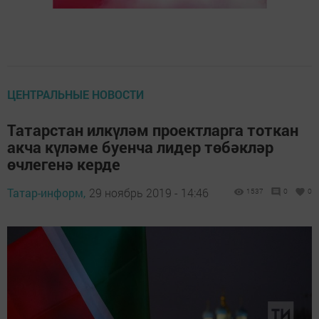
ЦЕНТРАЛЬНЫЕ НОВОСТИ
Татарстан илкүләм проектларга тоткан
акча күләме буенча лидер төбәкләр
өчлегенә керде
Татар-информ,
29 ноябрь 2019 - 14:46
1537
0
0