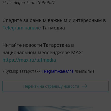
kl-r-chlegen-kerde-5696927
Следите за самым важным и интересным в
Telegram-канале
Татмедиа
Читайте новости Татарстана в
национальном мессенджере MАХ:
https://max.ru/tatmedia
«Кукмор Татарстан»
Telegram-каналга
язылыгыз
Перейти на страницу новости