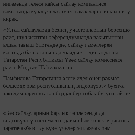
нигезендә теләсә кайсы сайлау компаниясе
вакытында күзәтүчеләр өчен гамәлләрне игълан итү
кирәк.
«Узган сайлауларда безнең участокларның берсендә
рәис, шул исәптән референдумнарда вакытыннан
алдан тавыш биргәндә дә, сайлау гамәлләрен
кәгазьдә басылганын да укыды», - дип аңлатты
Татарстан Республикасы Үзәк сайлау комиссиясе
рәисе Мидхәт Шаһиәхмәтов.
Памфилова Татарстанга әлеге идея өчен рәхмәт
белдерде һәм республиканың видеокүзәтү буенча
тәкъдимнәрен үтәгән бердәнбер төбәк булуын әйтте.
«Без сайлауларның барлык төрләрендә дә
видеокүзәтү системасын даими һәм эзлекле рәвештә
таратачакбыз. Бу күзәтүчеләр эшләячәк һәм