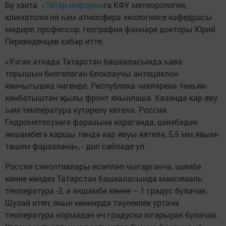
Бу хакта
«Татар-информ»
га КФУ метеорология,
климатология һәм атмосфера экологиясе кафедрасы
мөдире, профессор, география фәннәре докторы Юрий
Переведенцев хәбәр итте.
«Узган атнада Татарстан башкаласында һава
торышын билгеләгән блоклаучы антициклон
көнчыгышка чигенде. Республика чикләренә төньяк-
көнбатыштан җылы фронт якынлаша. Казанда кар яву
һәм температура күтәрелү көтелә. Россия
Гидрометеоүзәге фаразына караганда, шимбәдән
якшәмбегә каршы төндә кар явуы көтелә, 5,5 мм явым-
төшем фаразлана», - дип сөйләде ул.
Россия синоптиклары исәпләп чыгарганча, шимбә
көнне көндез Татарстан башкаласында максималь
температура -2, ә якшәмбе көнне – 1 градус булачак.
Шулай итеп, якын көннәрдә тәүлеклек уртача
температура нормадан өч градуска югарырак булачак.