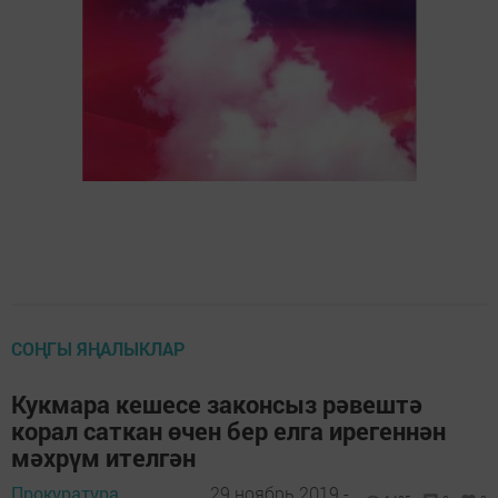
СОҢГЫ ЯҢАЛЫКЛАР
Кукмара кешесе законсыз рәвештә
корал саткан өчен бер елга ирегеннән
мәхрүм ителгән
Прокуратура
29 ноябрь 2019 -