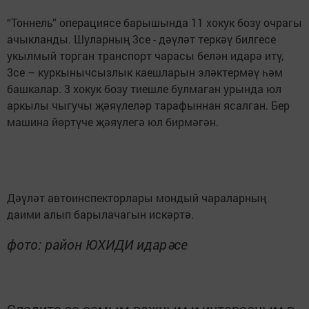
“Тоннель” операциясе барышында 11 хокук бозу очрагы
ачыкланды. Шуларның 3се - дәүләт теркәү билгесе
укылмый торган транспорт чарасы белән идарә итү,
3се – куркынычсызлык каешларын эләктермәү һәм
башкалар. 3 хокук бозу тиешле булмаган урында юл
аркылы чыгучы җәяүлеләр тарафыннан ясалган. Бер
машина йөртүче җәяүлегә юл бирмәгән.
Дәүләт автоинспекторлары мондый чараларның
даими алып барылачагын искәртә.
фото: район ЮХИДИ идарәсе