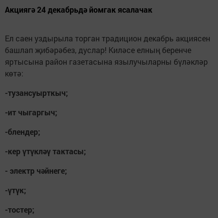
Акциягә 24 декабрьдә йомгак ясалачак
Ел саен уздырыла торган традицион декабрь акциясен
башлап җибәрәбез, дуслар! Киләсе елның беренче
яртысына район газетасына язылучыларны бүләкләр
көтә:
-тузансуырткыч;
-ит чыгаргыч;
-блендер;
-кер үтүкләү тактасы;
- электр чәйнеге;
-үтүк;
-тостер;