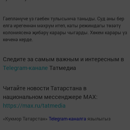
Гаепләнүче үз гаебен тулысынча таныды. Суд аны бер
елга ирегеннән мәхрүм итеп, каты режимдагы төзәтү
колониясенә җибәрү карары чыгарды. Хөкем карары үз
көченә керде.
Следите за самым важным и интересным в
Telegram-канале
Татмедиа
Читайте новости Татарстана в
национальном мессенджере MАХ:
https://max.ru/tatmedia
«Кукмор Татарстан»
Telegram-каналга
язылыгыз