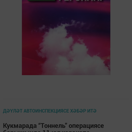
ДӘҮЛӘТ АВТОИНСПЕКЦИЯСЕ ХӘБӘР ИТӘ
Кукмарада “Тоннель” операциясе