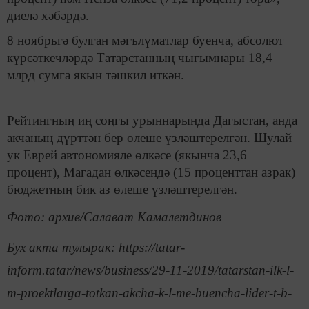
диелә хәбәрдә.
8 ноябрьгә булган мәгълүматлар буенча, абсолют
күрсәткечләрдә Татарстанның чыгымнары 18,4
млрд сумга якын тәшкил иткән.
Рейтингның иң соңгы урыннарында Дагыстан, анда
акчаның дүрттән бер өлеше үзләштерелгән. Шулай
ук Еврей автономияле өлкәсе (якынча 23,6
процент), Магадан өлкәсендә (15 проценттан азрак)
бюджетның бик аз өлеше үзләштерелгән.
Фото: архив/Салават Камалетдинов
Бух акта тулырак: https://tatar-
inform.tatar/news/business/29-11-2019/tatarstan-ilk-l-
m-proektlarga-totkan-akcha-k-l-me-buencha-lider-t-b-