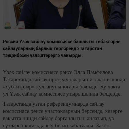
Россия Үзәк сайлау комиссиясе башлыгы төбәкләрне
сайлауларның барлык төрләрендә Татарстан
тәҗрибәсен үзләштерергә чакырды.
Үзәк сайлау комиссиясе рәисе Элла Памфилова
Татарстанда сайлау процедураларын игълан иткәндә
«субтитрлар» куллануны югары бәяләде. Бу хакта
ул Үзәк сайлау комиссиясе утырышында белдерде.
Татарстанда узган референдумнарда сайлау
комиссиясе рәисе участокларның берсендә, хәзерге
вакытта нинди сайлау барганлыгын аңлатып, үз
сүзләрен кәгазьдә язу белән кабатлады. Закон