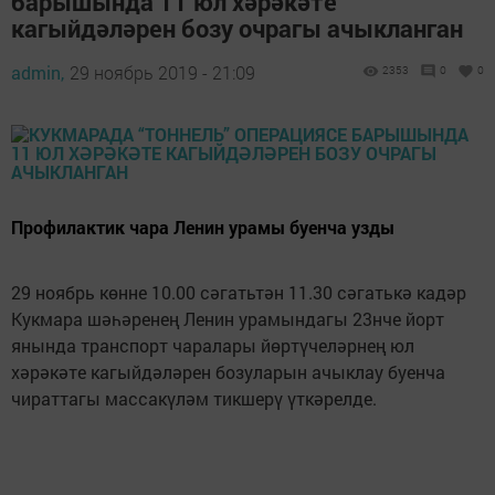
барышында 11 юл хәрәкәте
кагыйдәләрен бозу очрагы ачыкланган
admin,
29 ноябрь 2019 - 21:09
2353
0
0
Профилактик чара Ленин урамы буенча узды
29 ноябрь көнне 10.00 сәгатьтән 11.30 сәгатькә кадәр
Кукмара шәһәренең Ленин урамындагы 23нче йорт
янында транспорт чаралары йөртүчеләрнең юл
хәрәкәте кагыйдәләрен бозуларын ачыклау буенча
чираттагы массакүләм тикшерү үткәрелде.