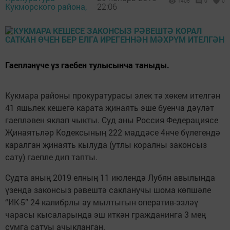
1405
0
0
Кукморского района,
22:06
Гаепләнүче үз гаебен тулысынча таныды.
Кукмара районы прокуратурасы элек тә хөкем ителгән
41 яшьлек кешегә карата җинаять эше буенча дәүләт
гаепләвен яклап чыкты. Суд аны Россия Федерациясе
Җинаятьләр Кодексының 222 маддәсе 4нче бүлегендә
каралган җинаять кылуда (утлы коралны законсыз
сату) гаепле дип тапты.
Судта аның 2019 елның 11 июлендә Лубян авылында
үзендә законсыз рәвештә сакланучы шома көпшәле
“ИК-5” 24 калибрлы ау мылтыгын оператив-эзләү
чарасы кысаларында эш иткән гражданинга 3 мең
сумга сатуы ачыкланган.