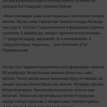
Уртача күпьеллык күрсәткечләр буенча бу көнне ул
нульдән 6,4 градуска түбәнрәк булган.
«Якын көннәрдә һава шартларының сизелерлек үзгәрүе
көтелә. Җылы озак тормаячак. Киләсе атнада Казанда
янә суыта. Россия Гидрометеоүзәге фаразлары буенча,
сишәмбе, 3 декабрьдә, көндез термометр баганалары
-7 градуска кадәр, чәршәмбе -8, ә пәнҗешәмбе -6
градуска кадәр төшәчәк», – дип билгеләп үтте
Переведенцев.
Татарстан Гидрометеорология үзәге фаразлары буенча,
30 ноябрьдә Татарстанда аязучан болытлы һава
көтелә. Төнлә көчле явым-төшемнәр булу ихтималы аз,
көндез урыны белән бераз кар явачак. Юлларда урыны
белән бозлавык. Көньяк-көнчыгыштан талгын җил
булачак. Төнлә һәм иртән урыны белән 9 градуска
кадәр салкын булачак, ә көндез һава температурасы
-1дән алып -6 градуска кадәр төшәчәк.