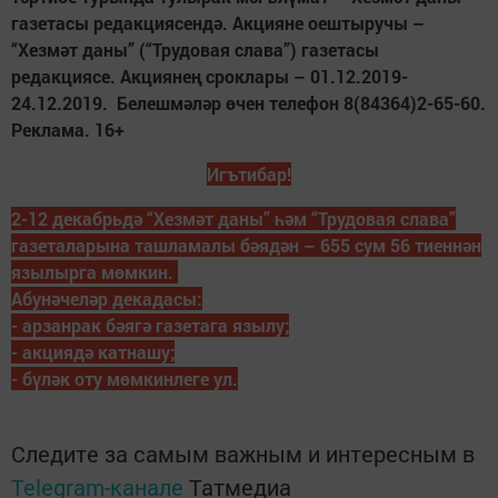
газетасы редакциясендә. Акцияне оештыручы –
“Хезмәт даны” (“Трудовая слава”) газетасы
редакциясе. Акциянең сроклары – 01.12.2019-
24.12.2019. Белешмәләр өчен телефон 8(84364)2-65-60.
Реклама. 16+
Игътибар!
2-12 декабрьдә “Хезмәт даны” һәм “Трудовая слава”
газеталарына ташламалы бәядән – 655 сум 56 тиеннән
язылырга мөмкин.
Абунәчеләр декадасы:
- арзанрак бәягә газетага язылу;
- акциядә катнашу;
- бүләк оту мөмкинлеге ул.
Следите за самым важным и интересным в
Telegram-канале
Татмедиа