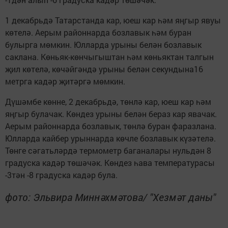
1 декабрьдә Татарстанда кар, юеш кар һәм яңгыр явуы
көтелә. Аерым районнарда бозлавык һәм буран
булырга мөмкин. Юлларда урыны белән бозлавык
саклана. Көньяк-көнчыгыштан һәм көньяктан талгын
җил көтелә, көчәйгәндә урыны белән секундына16
метрга кадәр җитәргә мөмкин.
Дүшәмбе көнне, 2 декабрьдә, төнлә кар, юеш кар һәм
яңгыр булачак. Көндез урыны белән бераз кар явачак.
Аерым районнарда бозлавык, төнлә буран фаразлана.
Юлларда кайбер урыннарда көчле бозлавык күзәтелә.
Төнге сәгатьләрдә термометр баганалары нульдән 8
градуска кадәр төшәчәк. Көндез һава температурасы
-3тән -8 градуска кадәр була.
фото: Эльвира Миннәхмәтова/ "Хезмәт даны"