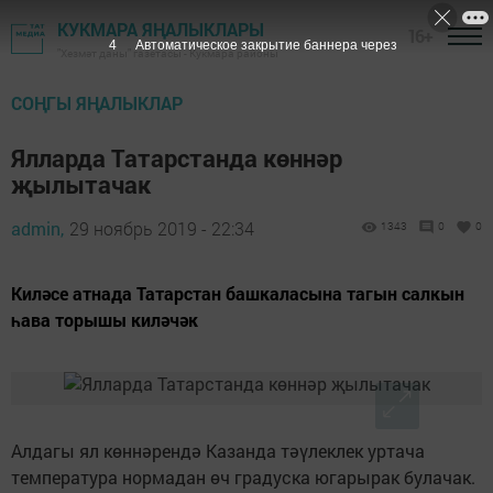
КУКМАРА ЯҢАЛЫКЛАРЫ
16+
3
Автоматическое закрытие баннера через
"Хезмәт даны" газетасы - Кукмара районы
СОҢГЫ ЯҢАЛЫКЛАР
Ялларда Татарстанда көннәр
җылытачак
admin,
29 ноябрь 2019 - 22:34
1343
0
0
Киләсе атнада Татарстан башкаласына тагын салкын
һава торышы киләчәк
Алдагы ял көннәрендә Казанда тәүлеклек уртача
температура нормадан өч градуска югарырак булачак.