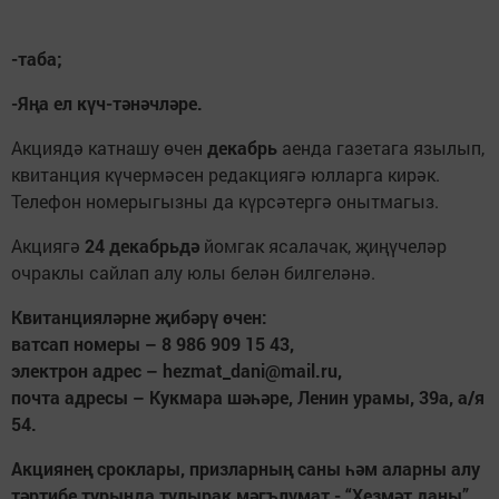
-таба;
-Яңа ел күч-тәнәчләре.
Акциядә катнашу өчен
декабрь
аенда газетага язылып,
квитанция күчермәсен редакциягә юлларга кирәк.
Телефон номерыгызны да күрсәтергә онытмагыз.
Акциягә
24 декабрьдә
йомгак ясалачак, җиңүчеләр
очраклы сайлап алу юлы белән билгеләнә.
Квитанцияләрне җибәрү өчен:
ватсап номеры – 8 986 909 15 43,
электрон адрес – hezmat_dani@mail.ru,
почта адресы – Кукмара шәһәре, Ленин урамы, 39а, а/я
54.
Акциянең сроклары, призларның саны һәм аларны алу
тәртибе турында тулырак мәгълүмат - “Хезмәт даны”