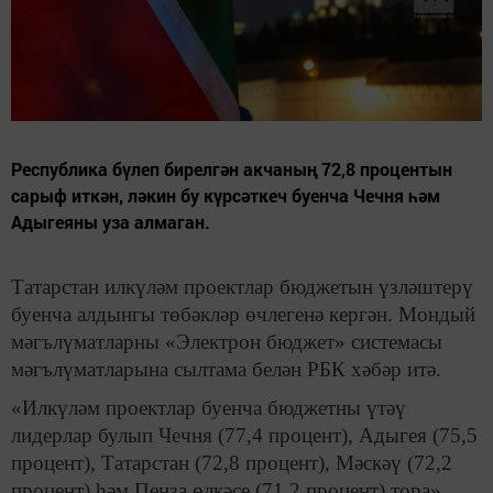
Республика бүлеп бирелгән акчаның 72,8 процентын
сарыф иткән, ләкин бу күрсәткеч буенча Чечня һәм
Адыгеяны уза алмаган.
Татарстан илкүләм проектлар бюджетын үзләштерү
буенча алдынгы төбәкләр өчлегенә кергән. Мондый
мәгълүматларны «Электрон бюджет» системасы
мәгълүматларына сылтама белән РБК хәбәр итә.
«Илкүләм проектлар буенча бюджетны үтәү
лидерлар булып Чечня (77,4 процент), Адыгея (75,5
процент), Татарстан (72,8 процент), Мәскәү (72,2
процент) һәм Пенза өлкәсе (71,2 процент) тора»,