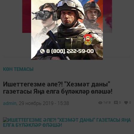
КӨН ТЕМАСЫ
Ишеттегезме әле?! "Хезмәт даны"
газетасы Яңа елга бүләкләр өләшә!
admin,
29 ноябрь 2019 - 15:38
1418
0
0