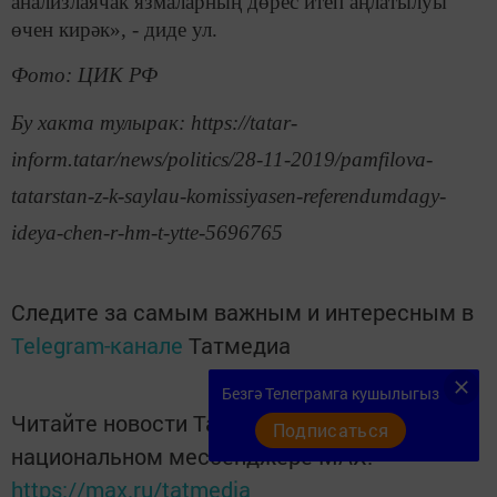
анализлаячак язмаларның дөрес итеп аңлатылуы
өчен кирәк», - диде ул.
Фото: ЦИК РФ
Бу хакта тулырак: https://tatar-
inform.tatar/news/politics/28-11-2019/pamfilova-
tatarstan-z-k-saylau-komissiyasen-referendumdagy-
ideya-chen-r-hm-t-ytte-5696765
Следите за самым важным и интересным в
Telegram-канале
Татмедиа
Безгә Телеграмга кушылыгыз
Читайте новости Татарстана в
Подписаться
национальном мессенджере MАХ:
https://max.ru/tatmedia