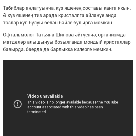
Табиблар аңлатуынча, күз яшенең составы канга якын.
Ә күз яшенең тиз арада кристаллга әйләнүе анда
тозлар күп булуы белән бәйле булырга мөмкин.
Офтальмолог Татьяна Шилова әйтүенчә, организмда
матдәләр алышынуы бозылганда мондый кристаллар
бавырда, бөердә дә барлыкка килергә мөмкин.