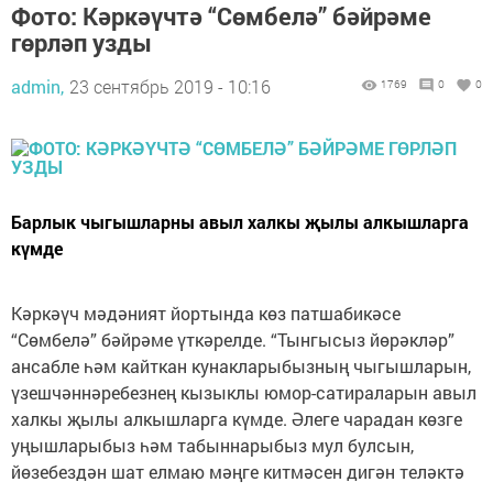
Фото: Кәркәүчтә “Сөмбелә” бәйрәме
гөрләп узды
admin,
23 сентябрь 2019 - 10:16
1769
0
0
Барлык чыгышларны авыл халкы җылы алкышларга
күмде
Кәркәүч мәдәният йортында көз патшабикәсе
“Сөмбелә” бәйрәме үткәрелде. “Тынгысыз йөрәкләр”
ансабле һәм кайткан кунакларыбызның чыгышларын,
үзешчәннәребезнең кызыклы юмор-сатираларын авыл
халкы җылы алкышларга күмде. Әлеге чарадан көзге
уңышларыбыз һәм табыннарыбыз мул булсын,
йөзебездән шат елмаю мәңге китмәсен дигән теләктә