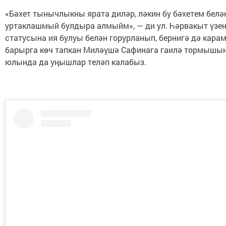
«Бәхет тынычлыкны ярата диләр, ләкин бу бәхетем белә
уртаклашмый булдыра алмыйм», — ди ул. Һәрвакыт үзен
статусына ия булуы белән горурланып, бернигә дә карам
барырга көч тапкан Миләүшә Сафинага гаилә тормышын
юлында да уңышлар теләп калабыз.