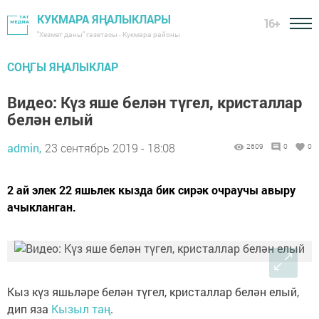
КУКМАРА ЯҢАЛЫКЛАРЫ
16+
"Хезмәт даны" газетасы - Кукмара районы
СОҢГЫ ЯҢАЛЫКЛАР
Видео: Күз яше белән түгел, кристаллар
белән елый
admin,
23 сентябрь 2019 - 18:08
2609
0
0
2 ай элек 22 яшьлек кызда бик сирәк очраучы авыру
ачыкланган.
Кыз күз яшьләре белән түгел, кристаллар белән елый,
дип яза
Кызыл таң
.