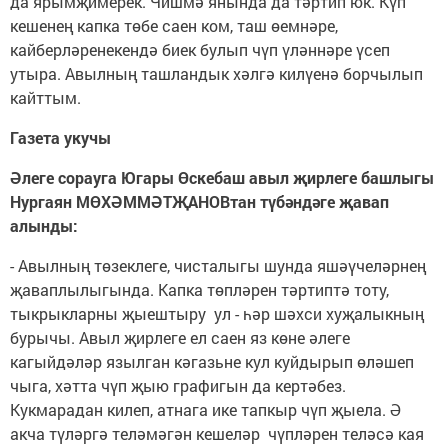
да ярымҗимерек. Чишмә янында да тәртип юк. Күп
кешенең капка төбе саен ком, таш өемнәре,
кайберләренекендә биек булып чүп үләннәре үсеп
утыра. Авылның ташландык хәлгә килүенә борчылып
кайттым.
Газета укучы
Әлеге сорауга Югары Өскебаш авыл җирлеге башлыгы
Нургаян МӨХӘММӘТҖАНОВтан түбәндәге җавап
алынды:
- Авылның төзеклеге, чисталыгы шунда яшәүчеләрнең
җаваплылыгында. Капка төпләрен тәртиптә тоту,
тыкрыкларны җыештыру ул - һәр шәхси хуҗалыкның
бурычы. Авыл җирлеге ел саен яз көне әлеге
кагыйдәләр язылган кәгазьне кул куйдырып өләшеп
чыга, хәтта чүп җыю графигын да кертәбез.
Кукмарадан килеп, атнага ике тапкыр чүп җыела. Ә
акча түләргә теләмәгән кешеләр чүпләрен теләсә кая