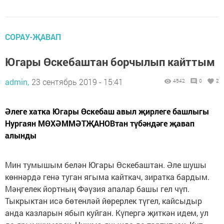
СОРАУ-ҖАВАП
Югары Өскебаштан борчылып кайттым
admin,
23 сентябрь 2019 - 15:41
4542
0
2
Әлеге хатка Югары Өскебаш авыл җирлеге башлыгы
Нургаян МӨХӘММӘТҖАНОВтан түбәндәге җавап
алынды
Мин тумышым белән Югары Өскебаштан. Әле шушы
көннәрдә генә туган ягыма кайткач, зиратка бардым.
Мәңгелек йортның Фәүзия апалар башы гел чүп.
Тыкрыктан исә бөтенләй йөрерлек түгел, кайсыдыр
анда казларын ябып куйган. Күпергә җиткән идем, ул