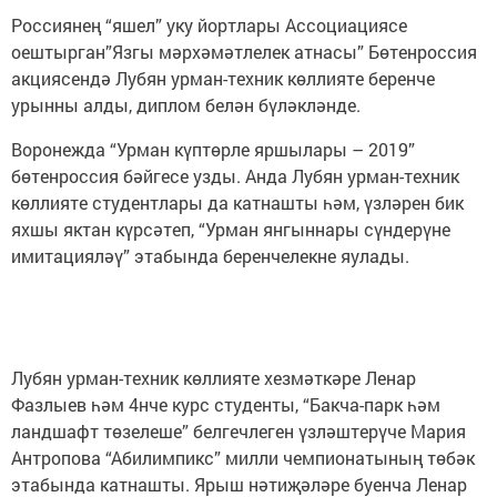
Россиянең “яшел” уку йортлары Ассоциациясе
оештырган”Язгы мәрхәмәтлелек атнасы” Бөтенроссия
акциясендә Лубян урман-техник көллияте беренче
урынны алды, диплом белән бүләкләнде.
Воронежда “Урман күптөрле яршылары – 2019”
бөтенроссия бәйгесе узды. Анда Лубян урман-техник
көллияте студентлары да катнашты һәм, үзләрен бик
яхшы яктан күрсәтеп, “Урман янгыннары сүндерүне
имитацияләү” этабында беренчелекне яулады.
Лубян урман-техник көллияте хезмәткәре Ленар
Фазлыев һәм 4нче курс студенты, “Бакча-парк һәм
ландшафт төзелеше” белгечлеген үзләштерүче Мария
Антропова “Абилимпикс” милли чемпионатының төбәк
этабында катнашты. Ярыш нәтиҗәләре буенча Ленар