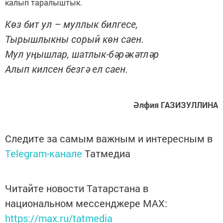
калып таралыштык.
Көз бит ул – муллык билгесе,
Тырышлыкны сорый көн саен.
Мул уңышлар, шатлык-бәрәкәтләр
Алып килсен безгә ел саен.
Әлфия ГАЗИЗУЛЛИНА
Следите за самым важным и интересным в
Telegram-канале
Татмедиа
Читайте новости Татарстана в
национальном мессенджере MАХ:
https://max.ru/tatmedia