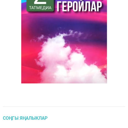
СОҢГЫ ЯҢАЛЫКЛАР