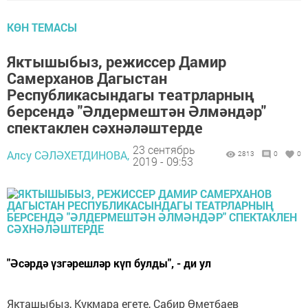
КӨН ТЕМАСЫ
Яктышыбыз, режиссер Дамир
Самерханов Дагыстан
Республикасындагы театрларның
берсендә "Әлдермештән Әлмәндәр"
спектаклен сәхнәләштерде
23 сентябрь
Алсу СӘЛӘХЕТДИНОВА,
2813
0
0
2019 - 09:53
"Әсәрдә үзгәрешләр күп булды", - ди ул
Якташыбыз, Кукмара егете, Сабир Өметбаев