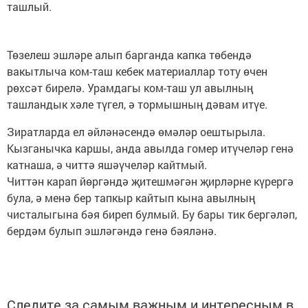
ташлый.
Төзелеш эшләре алып барганда капка төбендә
вакытлыча ком-таш кебек материаллар тоту өчен
рөхсәт бирелә. Урамдагы ком-таш ул авылның
ташландык хәле түгел, ә тормышның дәвам итүе.
Зиратларда ел әйләнәсендә өмәләр оештырыла.
Кызганычка каршы, анда авылда гомер итүчеләр генә
катнаша, ә читтә яшәүчеләр кайтмый.
Читтән карап йөргәндә җитешмәгән җирләрне күрергә
була, ә менә бер тапкыр кайтып кына авылның
чисталыгына бәя биреп булмый. Бу бары тик бергәләп,
бердәм булып эшләгәндә генә бәяләнә.
Следите за самым важным и интересным в