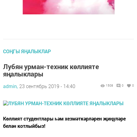
СОҢГЫ ЯҢАЛЫКЛАР
Лубян урман-техник көллияте
яңалыклары
admin,
23 сентябрь 2019 - 14:40
1508
0
0
Көллият студентлары һәм хезмәткәрләрен җиңүләре
белән котлыйбыз!