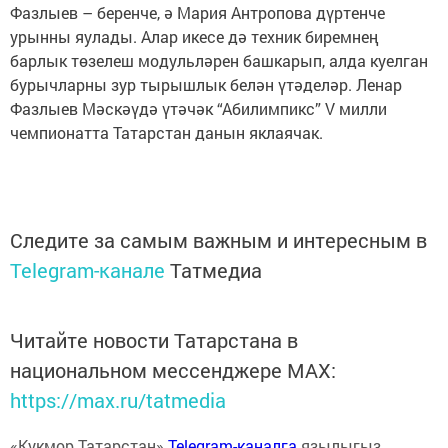
Фазлыев – беренче, ә Мария Антропова дүртенче
урынны яулады. Алар икесе дә техник биремнең
барлык төзелеш модульләрен башкарып, алда куелган
бурычларны зур тырышлык белән үтәделәр. Ленар
Фазлыев Мәскәүдә үтәчәк “Абилимпикс” V милли
чемпионатта Татарстан данын яклаячак.
Следите за самым важным и интересным в
Telegram-канале
Татмедиа
Читайте новости Татарстана в
национальном мессенджере MАХ:
https://max.ru/tatmedia
«Кукмор Татарстан»
Telegram-каналга
язылыгыз