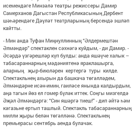
исемендәге Минзәлә театры режиссеры Дамир
Самерханов Дагыстан Республикасының Дербент
шәһәрендәге Дәүләт театрларының берсендә эшләп
кайтты.
- Мин анда Туфан Миңнуллинның “Әлдермештән
Әлмәндәр” спектаклен сәхнәгә куйдым, - ди Дамир. -
Әсәрдә үзгәрешләр күп булды: анда яшәүче халык –
табасараннарның мәдәниятенә яраклашырга,
аларның җыр-биюләрен кертергә туры килде.
Спектакльнең ахырын да башкача төгәлләдем,
Әлмәндәрне исән-имин, гаиләсе янында калдырдым,
аңа тагын йөз ел гомер бүләк иттек. Соңгы мизгелдә
Әҗәл Әлмәндәргә: “Син яшәргә тиеш!” - дип әйтә һәм
кәгазьне ертып ташлый. Спектакль табасараннарның
милли җыры белән төгәлләнә. Спектакльнең
премьерасы сентябрь аенда булачак.