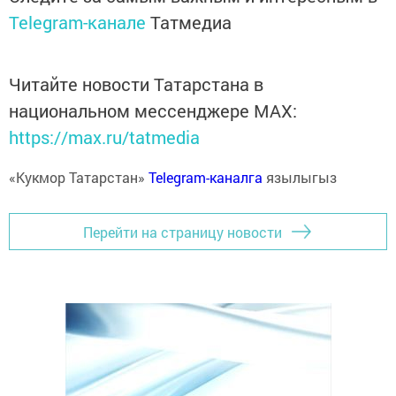
Telegram-канале
Татмедиа
Читайте новости Татарстана в
национальном мессенджере MАХ:
https://max.ru/tatmedia
«Кукмор Татарстан»
Telegram-каналга
язылыгыз
Перейти на страницу новости