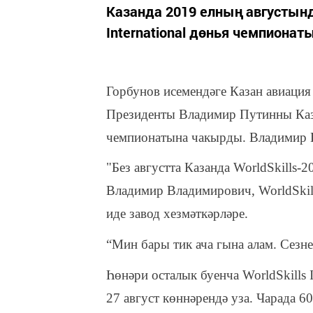
Казанда 2019 елның августынд
International дөнья чемпионат
Горбунов исемендәге Казан авиация
Президенты Владимир Путинны Каза
чемпионатына чакырды. Владимир П
"Без августта Казанда WorldSkills-
Владимир Владимирович, WorldSkill
иде завод хезмәткәрләре.
“Мин бары тик ача гына алам. Сезн
Һөнәри осталык буенча WorldSkills 
27 август көннәрендә уза. Чарада 