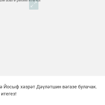
ә Йосыф хәзрәт Дәүләтшин вәгазе булачак.
 итегез!