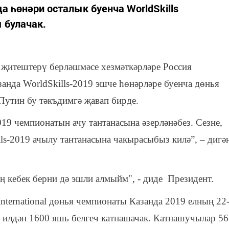
а һөнәри осталык буенча WorldSkills
ы булачак.
 җитештерү берләшмәсе хезмәткәрләре Россия
нда WorldSkills-2019 эшче һөнәрләре буенча дөнья
утин бу тәкъдимгә җавап бирде.
2019 чемпионатын ачу тантанасына әзерләнәбез. Сезне,
s-2019 ачылу тантанасына чакырасыбыз килә”, – дигә
ең кебек берни дә эшли алмыйм", - диде Президент.
International дөнья чемпионаты Казанда 2019 елның 22
60 илдән 1600 яшь белгеч катнашачак. Катнашучылар 56