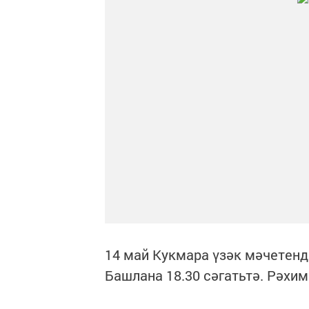
14 май Кукмара үзәк мәчетенд
Башлана 18.30 сәгатьтә. Рәхим