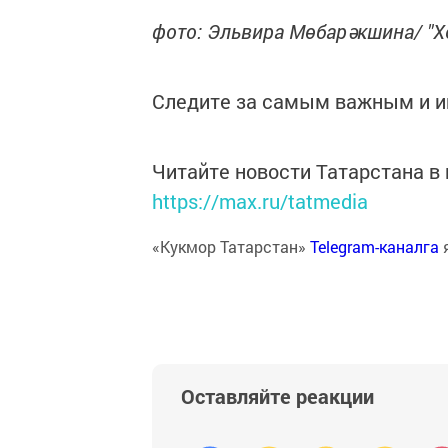
фото: Эльвира Мөбарәкшина/ "Х
Следите за самым важным и 
Читайте новости Татарстана 
https://max.ru/tatmedia
«Кукмор Татарстан»
Telegram-каналга
Оставляйте реакции