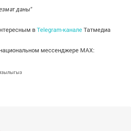
езмәт даны"
интересным в
Telegram-канале
Татмедиа
в национальном мессенджере MАХ:
язылыгыз