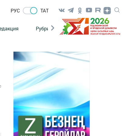
РУС
ТАТ
едакция
Рубрикалар
0