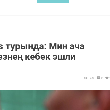
ls турында: Мин ача
езнең кебек эшли
1737
0