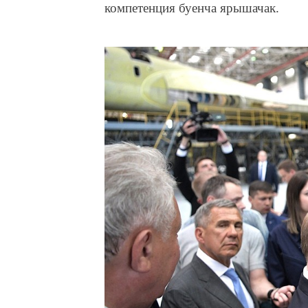
компетенция буенча ярышачак.