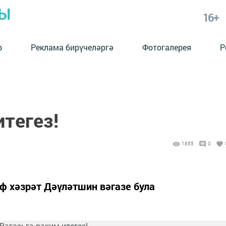
РЫ
16+
р
Реклама бирүчеләргә
Фотогалерея
Р
итегез!
1855
0
ф хәзрәт Дәүләтшин вәгазе була