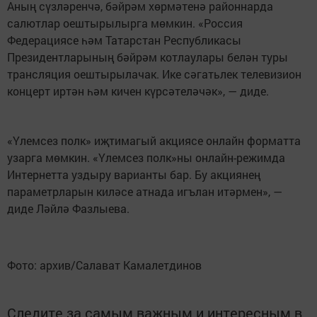
Аның сүзләренчә, бәйрәм хөрмәтенә районнарда
салютлар оештырылырга мөмкин. «Россия
Федерациясе һәм Татарстан Республикасы
Президентларының бәйрәм котлаулары белән туры
трансляция оештырылачак. Ике сәгатьлек телевизион
концерт иртән һәм кичен күрсәтеләчәк», — диде.
«Үлемсез полк» иҗтимагый акциясе онлайн форматта
узарга мөмкин. «Үлемсез полк»ны онлайн-режимда
Интернетта уздыру варианты бар. Бу акциянең
параметрларын киләсе атнада игълан итәрмен», —
диде Ләйлә Фазлыева.
Фото: архив/Салават Камалетдинов
Следите за самым важным и интересным в