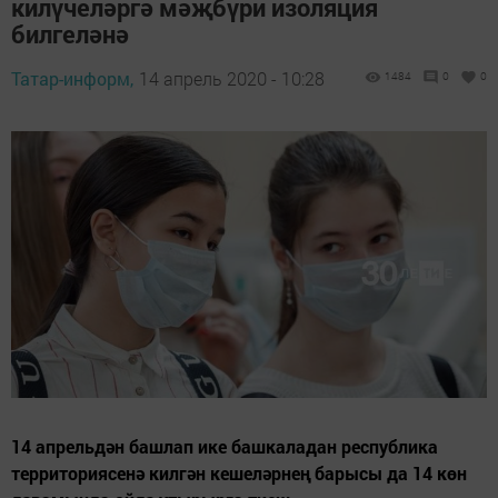
килүчеләргә мәҗбүри изоляция
билгеләнә
Татар-информ,
14 апрель 2020 - 10:28
1484
0
0
14 апрельдән башлап ике башкаладан республика
территориясенә килгән кешеләрнең барысы да 14 көн