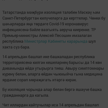
Татарстанда мәҗбүри изоляция таләбен Мәскәү һәм
Санкт-Петербургтан килүчеләргә дә керттеләр. Чөнки бу
шәһәрләрдә яңа төрдәге Covid-19 коронавирус
инфекциясенә бәйле вазгыять аеруча киеренке. ТР
Премьер-министры Алексей Песошин имзалаган
республика
Министрлар Кабинеты карарында
шул
хакта сүз бара.
14 апрельдән башлап ике башкаладан республика
территориясенә килгән кешеләрнең барысы да 14 көн
дәвамында өйдә утырырга тиеш. Авыру симптомнары
күренү белән, аларга өйдән чыкмыйча гына медицина
ярдәме сорап мөрәҗәгать итәргә кирәк.
Бу изоляция чорында алар белән бергә яшәүче башка
гражданнарга да кагыла.
Чит илләрдән кайтучылар исә 14 апрельдән башлап