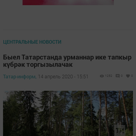
ЦЕНТРАЛЬНЫЕ НОВОСТИ
Быел Татарстанда урманнар ике тапкыр
күбрәк торгызылачак
Татар-информ,
14 апрель 2020 - 15:51
1252
0
0