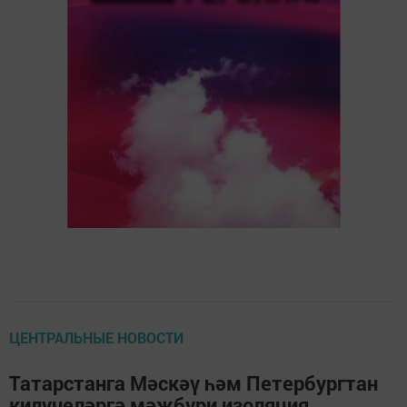
ЦЕНТРАЛЬНЫЕ НОВОСТИ
Татарстанга Мәскәү һәм Петербургтан
килүчеләргә мәҗбүри изоляция