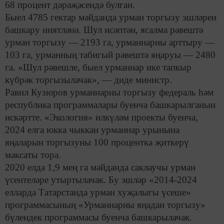
68 процент дәрәҗәсендә булган.
Быел
4785 гектар
мәйданда урман торгызу эшләрен
башкару ниятләнә. Шул исәптән, ясалма рәвештә
урман торгызу —
2193 га
, урманнарны арттыру —
103 га
, урманның табигый рәвештә яңаруы —
2480
га
. «Шул рәвешле, быел урманнар ике тапкыр
күбрәк торгызылачак», — диде министр.
Равил Кузюров урманнарны торгызу федераль һәм
республика программалары буенча башкарылганын
искәртте. «Экология» илкүләм проекты буенча,
2024 елга юкка чыккан урманнар урынына
яңаларын торгызуны 100 процентка җиткерү
максаты тора.
2020 елда 1,9 мең га мәйданда саклаучы урман
үсентеләре утыртылачак. Бу эшләр «2014-2024
елларда Татарстанда урман хуҗалыгы үсеше»
программасының «Урманнарны яңадан торгызу»
бүлендек программасы буенча башкарылачак.