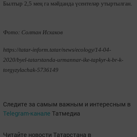
Былтыр 2,5 мең га мәйданда үсентеләр утыртылган.
Фото: Солтан Исхаков
https://tatar-inform.tatar/news/ecology/14-04-
2020/byel-tatarstanda-urmannar-ike-tapkyr-k-br-k-
torgyzylachak-5736149
Следите за самым важным и интересным в
Telegram-канале
Татмедиа
Читайте новости Татарстана в