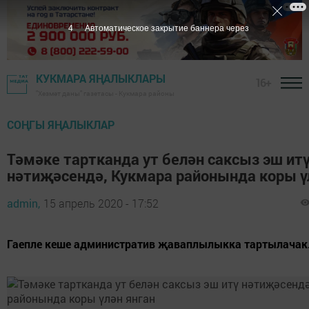
2
Автоматическое закрытие баннера через
КУКМАРА ЯҢАЛЫКЛАРЫ
16+
"Хезмәт даны" газетасы - Кукмара районы
СОҢГЫ ЯҢАЛЫКЛАР
Тәмәке тартканда ут белән саксыз эш ит
нәтиҗәсендә, Кукмара районында коры ү
admin,
15 апрель 2020 - 17:52
Гаепле кеше административ җаваплылыкка тартылачак