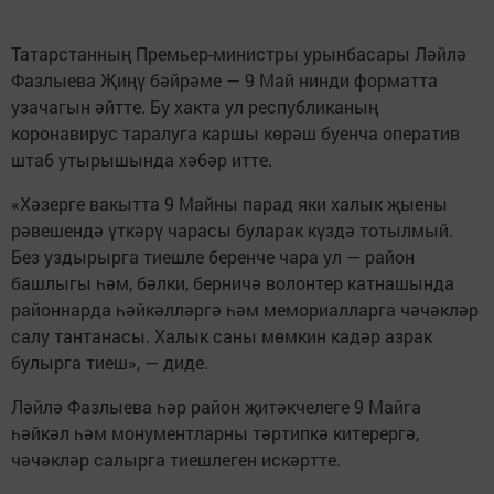
Татарстанның Премьер-министры урынбасары Ләйлә
Фазлыева Җиңү бәйрәме — 9 Май нинди форматта
узачагын әйтте. Бу хакта ул республиканың
коронавирус таралуга каршы көрәш буенча оператив
штаб утырышында хәбәр итте.
«Хәзерге вакытта 9 Майны парад яки халык җыены
рәвешендә үткәрү чарасы буларак күздә тотылмый.
Без уздырырга тиешле беренче чара ул — район
башлыгы һәм, бәлки, берничә волонтер катнашында
районнарда һәйкәлләргә һәм мемориалларга чәчәкләр
салу тантанасы. Халык саны мөмкин кадәр азрак
булырга тиеш», — диде.
Ләйлә Фазлыева һәр район җитәкчелеге 9 Майга
һәйкәл һәм монументларны тәртипкә китерергә,
чәчәкләр салырга тиешлеген искәртте.