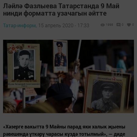
Ләйлә Фазлыева Татарстанда 9 Май
нинди форматта узачагын әйтте
Татар-информ,
15 апрель 2020 - 17:33
1998
0
0
«Хәзерге вакытта 9 Майны парад яки халык җыены
рәвешендә үткәрү чарасы күздә тотылмый», — диде