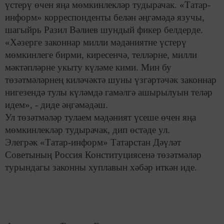
үстерү өчен яңа мөмкинлекләр тудырачак. «Татар-
информ» корреспонденты белән әңгәмәдә язучы,
шагыйрь Разил Вәлиев шундый фикер белдерде.
«Хәзерге законнар милли мәдәниятне үстерү
мөмкинлеге бирми, киресенчә, телләрне, милли
мәктәпләрне укыту күләме кими. Мин бу
төзәтмәләрнең киләчәктә шуны үзгәртәчәк законнар
нигезендә тулы күләмдә гамәлгә ашырылуын теләр
идем», - диде әңгәмәдәш.
Ул төзәтмәләр тулаем мәдәният үсеше өчен яңа
мөмкинлекләр тудырачак, дип өстәде ул.
Элегрәк «Татар-информ» Татарстан Дәүләт
Советының Россия Конституциясенә төзәтмәләр
турындагы законны хуплавын хәбәр иткән иде.