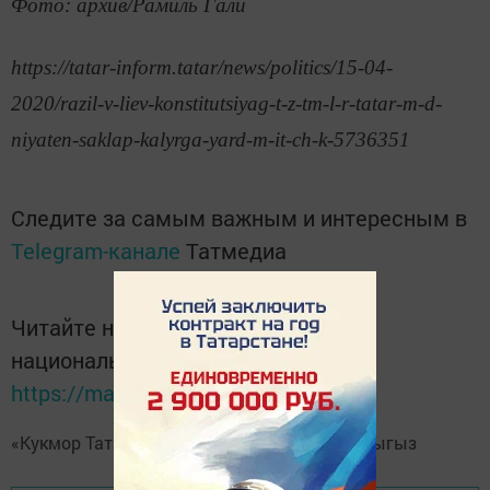
Фото: архив/Рамиль Гали
https://tatar-inform.tatar/news/politics/15-04-
2020/razil-v-liev-konstitutsiyag-t-z-tm-l-r-tatar-m-d-
niyaten-saklap-kalyrga-yard-m-it-ch-k-5736351
Следите за самым важным и интересным в
Telegram-канале
Татмедиа
Читайте новости Татарстана в
национальном мессенджере MАХ:
https://max.ru/tatmedia
«Кукмор Татарстан»
Telegram-каналга
язылыгыз