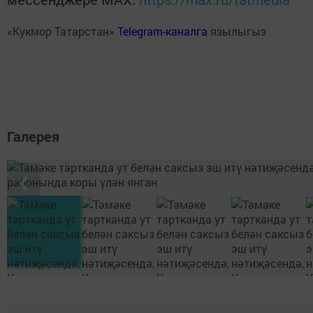
«Кукмор Татарстан»
Telegram-каналга
язылыгыз
Галерея
❮