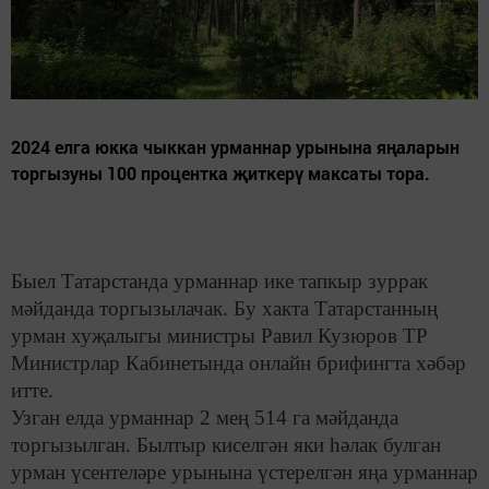
2024 елга юкка чыккан урманнар урынына яңаларын
торгызуны 100 процентка җиткерү максаты тора.
Быел Татарстанда урманнар ике тапкыр зуррак
мәйданда торгызылачак. Бу хакта Татарстанның
урман хуҗалыгы министры Равил Кузюров ТР
Министрлар Кабинетында онлайн брифингта хәбәр
итте.
Узган елда урманнар 2 мең
514 га
мәйданда
торгызылган. Былтыр киселгән яки һәлак булган
урман үсентеләре урынына үстерелгән яңа урманнар