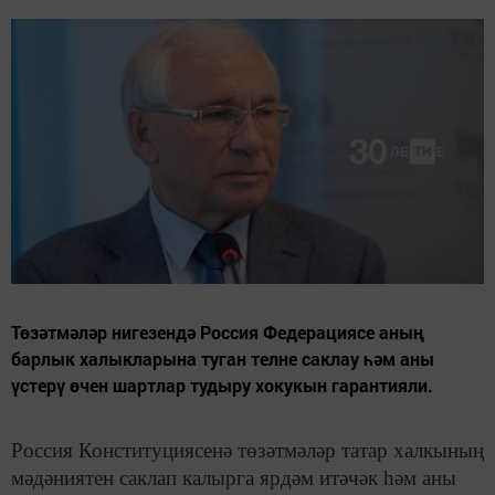
Төзәтмәләр нигезендә Россия Федерациясе аның
барлык халыкларына туган телне саклау һәм аны
үстерү өчен шартлар тудыру хокукын гарантияли.
Россия Конституциясенә төзәтмәләр татар халкының
мәдәниятен саклап калырга ярдәм итәчәк һәм аны