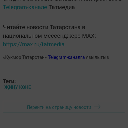
Telegram-канале
Татмедиа
Читайте новости Татарстана в
национальном мессенджере MАХ:
https://max.ru/tatmedia
«Кукмор Татарстан»
Telegram-каналга
язылыгыз
Теги:
ҖИҢҮ КӨНЕ
Перейти на страницу новости