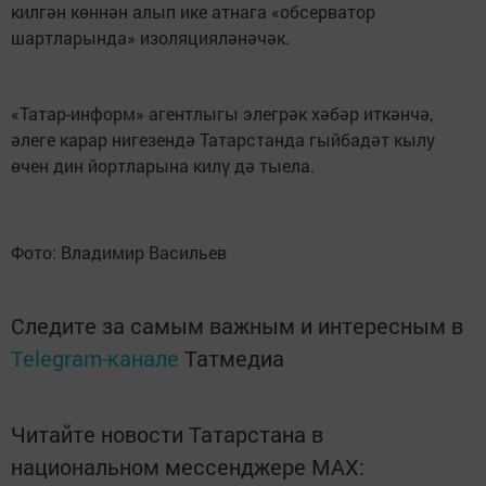
килгән көннән алып ике атнага «обсерватор
шартларында» изоляцияләнәчәк.
«Татар-информ» агентлыгы элегрәк хәбәр иткәнчә,
әлеге карар нигезендә Татарстанда гыйбадәт кылу
өчен дин йортларына килү дә тыела.
Фото: Владимир Васильев
Следите за самым важным и интересным в
Telegram-канале
Татмедиа
Читайте новости Татарстана в
национальном мессенджере MАХ: