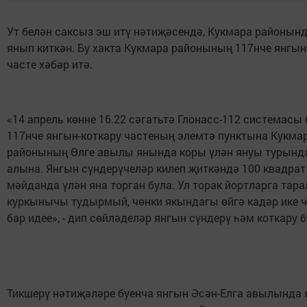
Ут белән саксыз эш итү нәтиҗәсендә, Кукмара районынд
янып киткән. Бу хакта Кукмара районының 117нче янгын
часте хәбәр итә.
«14 апрель көнне 16.22 сәгатьтә Глонасс-112 системасы
117нче янгын-коткару частеның элемтә пунктына Кукма
районының Өлге авылы янында коры үлән януы турынд
алына. Янгын сүндерүчеләр килеп җиткәндә 100 квадрат
мәйданда үлән яна торган була. Ул торак йортларга тара
куркынычы тудырмый, чөнки якындагы өйгә кадәр ике 
бар идее», - дип сөйләделәр янгын сүндерү һәм коткару б
Тикшерү нәтиҗәләре буенча янгын Әсән-Елга авылында