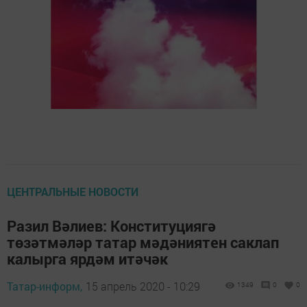
ЦЕНТРАЛЬНЫЕ НОВОСТИ
Разил Вәлиев: Конституциягә
төзәтмәләр татар мәдәниятен саклап
калырга ярдәм итәчәк
Татар-информ,
15 апрель 2020 - 10:29
1349
0
0