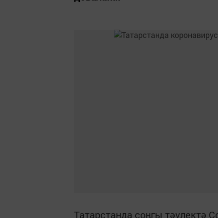
Татарстанда соңгы тәүлектә Co