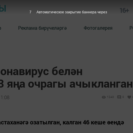
РЫ
16+
6
Автоматическое закрытие баннера через
р
Реклама бирүчеләргә
Фотогалерея
Р
ронавирус белән
3 яңа очрагы ачыкланган
11:08
1240
0
стаханәгә озатылган, калган 46 кеше өендә