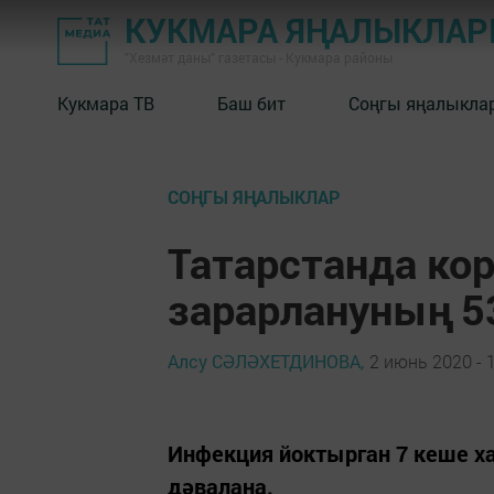
КУКМАРА ЯҢАЛЫКЛА
"Хезмәт даны" газетасы - Кукмара районы
Кукмара ТВ
Баш бит
Соңгы яңалыкла
СОҢГЫ ЯҢАЛЫКЛАР
Татарстанда ко
зарарлануның 5
Алсу СӘЛӘХЕТДИНОВА,
2 июнь 2020 - 
Инфекция йоктырган 7 кеше ха
дәвалана.