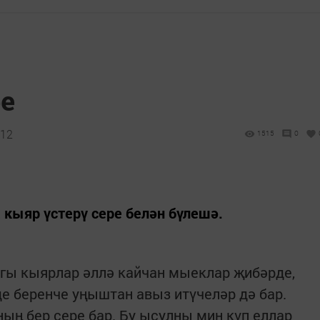
ре
:12
1515
0
кыяр үстерү сере белән бүлешә.
агы кыярлар әллә кайчан мыеклар җибәрде,
де беренче уңыштан авыз итүчеләр дә бар.
ның бер сере бар. Бу ысулны мин күп еллар