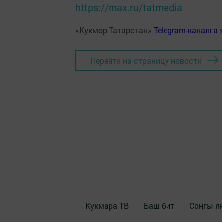
https://max.ru/tatmedia
«Кукмор Татарстан»
Telegram-каналга
Перейти на страницу новости
Кукмара ТВ
Баш бит
Соңгы я