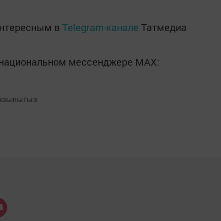
интересным в
Telegram-канале
Татмедиа
в национальном мессенджере MАХ:
язылыгыз