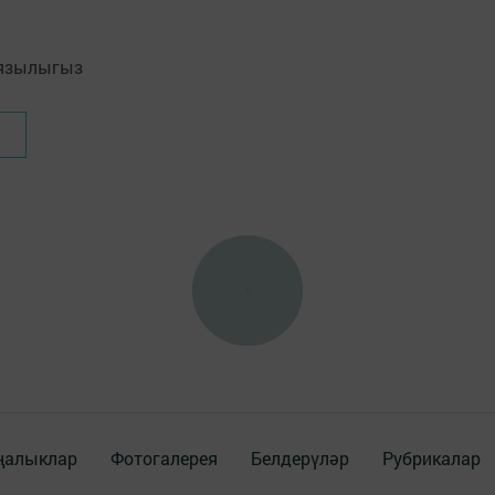
язылыгыз
ңалыклар
Фотогалерея
Белдерүләр
Рубрикалар