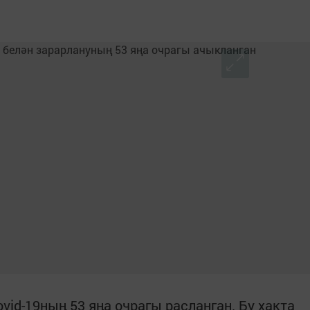
vid-19ның 53 яңа очрагы расланган. Бу хакта