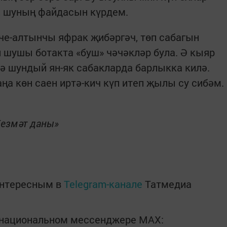
, шуның файдасын күрдем.
че-алтынчы яфрак җибәргәч, төп сабагын
и шушы ботакта «буш» чәчәкләр була. Ә кыяр
нә шундый ян-як сабакларда барлыкка килә.
ңа көн саен иртә-кич күп итеп җылы су сибәм.
Хезмәт даны»
интересным в
Telegram-канале
Татмедиа
в национальном мессенджере MАХ: