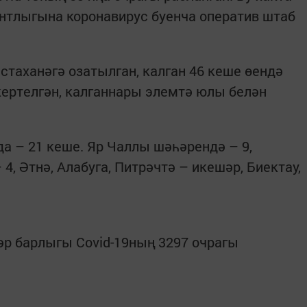
нтлыгына коронавирус буенча оператив штаб
стаханәгә озатылган, калган 46 кеше өендә
 кертелгән, калганнары элемтә юлы белән
 – 21 кеше. Яр Чаллы шәһәрендә – 9,
4, Әтнә, Алабуга, Питрәчтә – икешәр, Биектау,
дәр барлыгы Covid-19ның 3297 очрагы