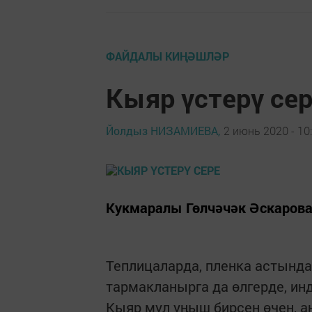
ФАЙДАЛЫ КИҢӘШЛӘР
Кыяр үстерү се
Йолдыз НИЗАМИЕВА,
2 июнь 2020 - 10
Кукмаралы Гөлчәчәк Әскарова 
Теплицаларда, пленка астынд
тармакланырга да өлгерде, ин
Кыяр мул уңыш бирсен өчен, а