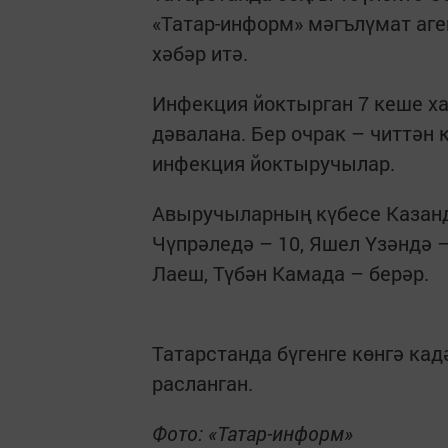
«Татар-информ» мәгълүмат аге
хәбәр итә.
Инфекция йоктырган 7 кеше ха
дәвалана. Бер очрак – читтән
инфекция йоктыручылар.
Авыручыларның күбесе Казанда
Чүпрәледә – 10, Яшел Үзәндә – 
Лаеш, Түбән Камада – берәр.
Татарстанда бүгенге көнгә ка
расланган.
Фото: «Татар-информ»