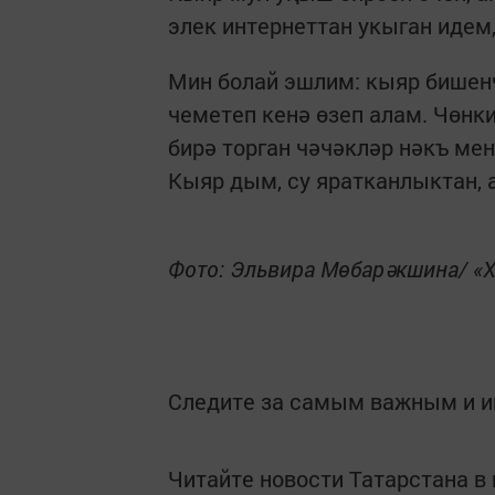
элек интернеттан укыган идем
Мин болай эшлим: кыяр бишен
чеметеп кенә өзеп алам. Чөнк
бирә торган чәчәкләр нәкъ ме
Кыяр дым, су яратканлыктан, а
Фото: Эльвира Мөбарәкшина/ «
Следите за самым важным и 
Читайте новости Татарстана 