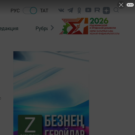
РУС
ТАТ
едакция
Рубрикалар
0