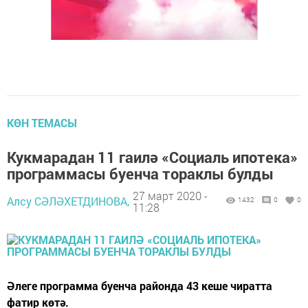
КӨН ТЕМАСЫ
Кукмарадан 11 гаилә «Социаль ипотека»
программасы буенча тораклы булды
27 март 2020 -
Алсу СӘЛӘХЕТДИНОВА,
1432
0
0
11:28
Әлеге программа буенча районда 43 кеше чиратта
фатир көтә.