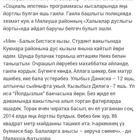
«Социаль ипотека» программасы кысаларында яңа
йортлы булган яшь гаилә. Гаилә башлыгы полициядә
хезмәт куя, ә Миләүшә районның «Халыклар дуслыгы
йорты»нда әйдәп баручы белгеч булып эшли.
«Мин - Балык Бистәсе кызы. Студент вакытымда
Кукмара районына дус кызым янына кайтып йөри
идем. Шунда булачак тормыш иптәшем Нияз белән
таныштым. Очрашып йөрүебез мәхәббәткә әйләнде,
гаилә кордык. Бүгенге көндә, Аллага шөкер, бик матур
яшибез, ике бала үстерәбез. Улыбыз Дәнискә – 12 яшь,
алтынчы сыйныфта укый. Кызыбыз Диләгә - 7 яшь. Ул
исә “Йолдызлык” бакчасына йөри. Без җиде ел
дәвамында вакытлыча алып торган фатирларда
яшәдек. Торак өчен чиратка басып, өч ел узганнан соң,
2014 елда яңа йортлы булдык. Өебез бик зур, 86
квадрат метр мәйданны тәшкил итә. Һәркемнең үз
бүлмәсе бар. Балаларга анысы – аеруча сөенеч», - ди
Миләүшә фатыхова.