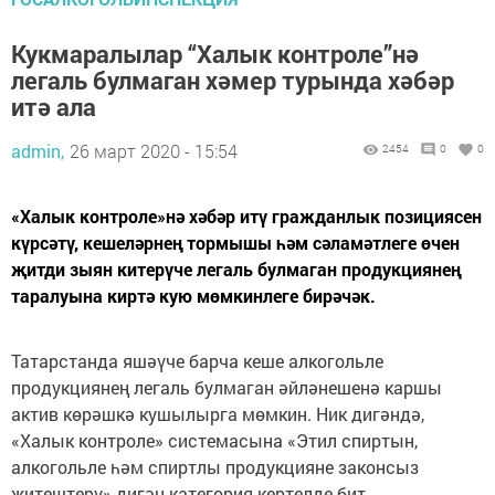
Кукмаралылар “Халык контроле”нә
легаль булмаган хәмер турында хәбәр
итә ала
admin,
26 март 2020 - 15:54
2454
0
0
«Халык контроле»нә хәбәр итү гражданлык позициясен
күрсәтү, кешеләрнең тормышы һәм сәламәтлеге өчен
җитди зыян китерүче легаль булмаган продукциянең
таралуына киртә кую мөмкинлеге бирәчәк.
Татарстанда яшәүче барча кеше алкогольле
продукциянең легаль булмаган әйләнешенә каршы
актив көрәшкә кушылырга мөмкин. Ник дигәндә,
«Халык контроле» системасына «Этил спиртын,
алкогольле һәм спиртлы продукцияне законсыз
җитештерү» дигән категория кертелде бит.