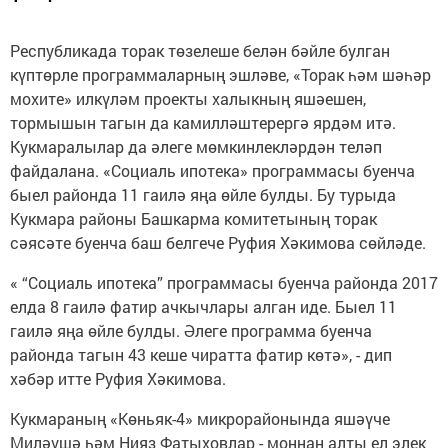
Республикада торак төзелеше белән бәйле булган
күптөрле программаларның эшләве, «Торак һәм шәһәр
мохите» илкүләм проекты халыкның яшәешен,
тормышын тагын да камилләштерергә ярдәм итә.
Кукмаралылар да әлеге мөмкинлекләрдән теләп
файдалана. «Социаль ипотека» программасы буенча
быел районда 11 гаилә яңа өйле булды. Бу турыда
Кукмара районы Башкарма комитетының торак
сәясәте буенча баш белгече Руфия Хәкимова сөйләде.
« “Социаль ипотека” программасы буенча районда 2017
елда 8 гаилә фатир ачкычлары алган иде. Быел 11
гаилә яңа өйле булды. Әлеге программа буенча
районда тагын 43 кеше чиратта фатир көтә», - дип
хәбәр итте Руфия Хәкимова.
Кукмараның «Көньяк-4» микрорайонында яшәүче
Миләүшә һәм Нияз Фатыховлар - моннан алты ел элек