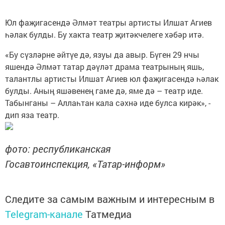
Юл фаҗигасендә Әлмәт театры артисты Илшат Агиев
һәлак булды. Бу хакта театр җитәкчелеге хәбәр итә.
«Бу сүзләрне әйтүе дә, язуы да авыр. Бүген 29 нчы
яшендә Әлмәт татар дәүләт драма театрының яшь,
талантлы артисты Илшат Агиев юл фаҗигасендә һәлак
булды. Аның яшәвенең гаме дә, яме дә – театр иде.
Табынганы – Аллаһтан кала сәхнә иде булса кирәк», -
дип яза театр.
фото: республиканская
Госавтоинспекция, «Татар-информ»
Следите за самым важным и интересным в
Telegram-канале
Татмедиа