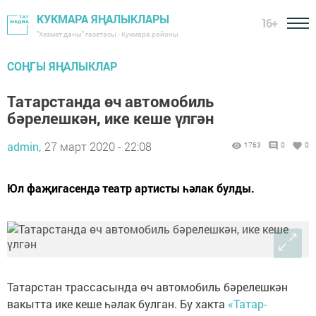
КУКМАРА ЯҢАЛЫКЛАРЫ
16+
"Хезмәт даны" газетасы - Кукмара районы
СОҢГЫ ЯҢАЛЫКЛАР
Татарстанда өч автомобиль
бәрелешкән, ике кеше үлгән
admin,
27 март 2020 - 22:08
1763
0
0
Юл фаҗигасендә театр артисты һәлак булды.
Татарстан трассасында өч автомобиль бәрелешкән
вакытта ике кеше һәлак булган. Бу хакта
«Татар-