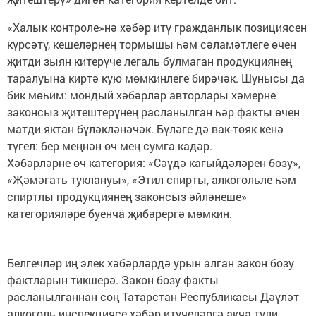
«Халык контроле»нә хәбәр итү гражданлык позициясен
күрсәтү, кешеләрнең тормышы һәм сәламәтлеге өчен
җитди зыян китерүче легаль булмаган продукциянең
таралуына киртә кую мөмкинлеге бирәчәк. Шунысы да
бик мөһим: мондый хәбәрләр авторлары хәмерне
законсыз җитештерүнең расланылган һәр факты өчен
матди яктан бүләкләнәчәк. Бүләге дә вак-төяк кенә
түгел: бер меңнән өч мең сумга кадәр.
Хәбәрләрне өч категория: «Сәүдә кагыйдәләрен бозу»,
«Җәмәгать туклануы», «Этил спирты, алкогольле һәм
спиртлы продукциянең законсыз әйләнеше»
категорияләре буенча җибәрергә мөмкин.
Белгечләр иң элек хәбәрләрдә урын алган закон бозу
фактларын тикшерә. Закон бозу факты
расланылганнан соң Татарстан Республикасы Дәүләт
алкоголь инспекциясе хәбәр итүчеләргә акча түли.