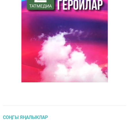
СОҢГЫ ЯҢАЛЫКЛАР