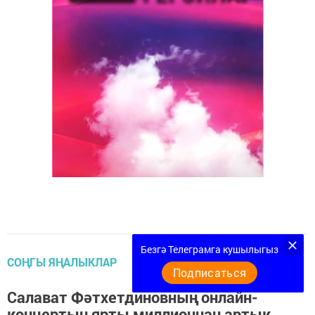
Безгә Телеграмга кушылыгыз
СОҢГЫ ЯҢАЛЫКЛАР
Подписаться
Салават Фәтхетдиновның онлайн-
концертын ярты миллионнан артык