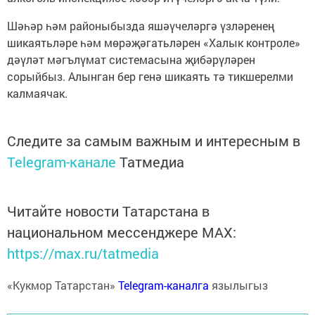
Шәһәр һәм районыбызда яшәүчеләргә үзләренең
шикаятьләре һәм мөрәҗәгатьләрен «Халык контроле»
дәүләт мәгълүмат системасына җибәрүләрен
сорыйбыз. Алынган бер генә шикаять тә тикшерелми
калмаячак.
Следите за самым важным и интересным в
Telegram-канале
Татмедиа
Читайте новости Татарстана в
национальном мессенджере MАХ:
https://max.ru/tatmedia
«Кукмор Татарстан»
Telegram-каналга
язылыгыз