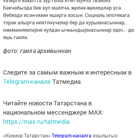
хәзерге вакытта зур гына итеп мунча төзибез.
Бакчабызда бик күп яшелчә, җиләк-җимешләр үсә.
Өебездә исән-имин яшәргә язсын. Социаль ипотекага
торак алырга ниятләүчеләр бер дә курыкмасыннар,
мөмкинлекләрне кулдан ычкындырмасыннар иде», - ди
яшь гаилә.
фото: гаилә архивыннан
Следите за самым важным и интересным в
Telegram-канале
Татмедиа
Читайте новости Татарстана в
национальном мессенджере MАХ:
https://max.ru/tatmedia
«Кукмор Татарстан»
Telegram-каналга
язылыгыз