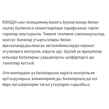
ЮХИДИ һәм полициянең балигъ булмаганнар белән
эшләү бүлекчәсе хезмәткәрләре тарафыннан төрле
чаралар оештырыла. Тиешле тизлекне сакламаучылар,
махсус балалар утыргычлары белән
җиһазландырылмаган автомобильләрдә хәрәкәт
итүчеләргә контроль аеруча зур. Шулай ук җәяүлеләр
юлында балаларны уздырмаучы шоферларга да
таләпләр катгый.
Әти-әниләрдән үз балаларына карата контрольне
арттыруларын, өлкәннәрнең дә, балаларның да юл
йөрү кагыйдәләрен төгәл үтәүләрен сорыйбыз.