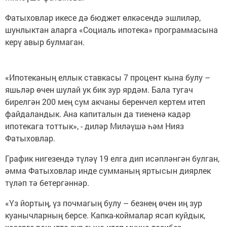
Фатыховлар икесе дә бюджет өлкәсендә эшлиләр,
шунлыктан аларга «Социаль ипотека» программасына
керү авыр булмаган.
«Ипотеканың еллык ставкасы 7 процент кына булу –
яшьләр өчен шулай ук бик зур ярдәм. Бала тугач
бирелгән 200 мең сум акчаны беренчел кертем итеп
файдаландык. Ана капиталын да тиененә кадәр
ипотекага тоттык», - диләр Миләүшә һәм Нияз
Фатыховлар.
График нигезендә түләү 19 елга дип исәпләнгән булган,
әмма Фатыховлар инде сумманың яртысын диярлек
түләп тә бетергәннәр.
«Үз йортың, үз почмагың булу – безнең өчен иң зур
куанычларның берсе. Капка-коймалар ясап куйдык,