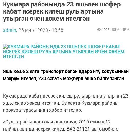
Кукмара районында 23 яшьлек шофер
кабат исерек килеш руль артына
утырган өчен хөкем ителгән
admin,
26 март 2020 - 18:58
1365
0
0
Яшь кеше 2 елга транспорт белән идарә итү хокукыннан
мәхрүм ителеп, 230 сәгать мәҗбүри эшкә билгеләнгән.
Кукмарада кабат исерек килеш руль артына утырган 23
яшьлек ир хөкем ителгән. Бу хакта Кукмара районы
прокуратурасыннан хәбәр иттеләр.
«Суд тарафыннан ачыкланганча, 2019 елның 12
гыйнварында исерек килеш ВАЗ-21121 автомобиле