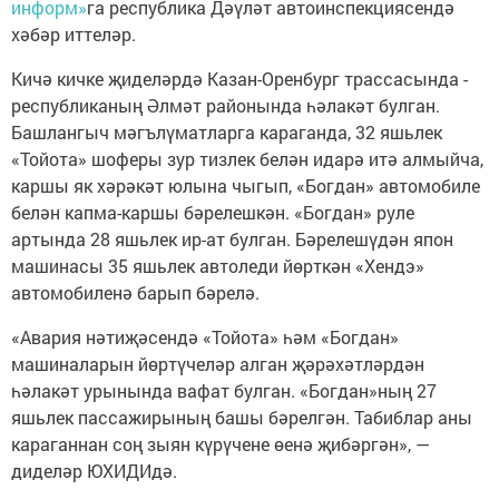
информ»
га республика Дәүләт автоинспекциясендә
хәбәр иттеләр.
Кичә кичке җиделәрдә Казан-Оренбург трассасында -
республиканың Әлмәт районында һәлакәт булган.
Башлангыч мәгълүматларга караганда, 32 яшьлек
«Тойота» шоферы зур тизлек белән идарә итә алмыйча,
каршы як хәрәкәт юлына чыгып, «Богдан» автомобиле
белән капма-каршы бәрелешкән. «Богдан» руле
артында 28 яшьлек ир-ат булган. Бәрелешүдән япон
машинасы 35 яшьлек автоледи йөрткән «Хендэ»
автомобиленә барып бәрелә.
«Авария нәтиҗәсендә «Тойота» һәм «Богдан»
машиналарын йөртүчеләр алган җәрәхәтләрдән
һәлакәт урынында вафат булган. «Богдан»ның 27
яшьлек пассажирының башы бәрелгән. Табиблар аны
караганнан соң зыян күрүчене өенә җибәргән», —
диделәр ЮХИДИдә.