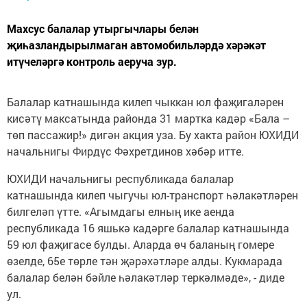
Махсус балалар утыргычлары белән
җиһазландырылмаган автомобильләрдә хәрәкәт
итүчеләргә контроль аеруча зур.
Балалар катнашында килеп чыккан юл фаҗигаләрен
кисәтү максатында районда 31 мартка кадәр «Бала –
төп пассажир!» дигән акция уза. Бу хакта район ЮХИДИ
начальнигы Фирдүс Фәхретдинов хәбәр итте.
ЮХИДИ начальнигы республикада балалар
катнашында килеп чыгучы юл-транспорт һәлакәтләрен
билгеләп үтте. «Агымдагы елның ике аенда
республикада 16 яшькә кадәрге балалар катнашында
59 юл фаҗигасе булды. Аларда өч баланың гомере
өзелде, 65е төрле тән җәрәхәтләре алды. Кукмарада
балалар белән бәйле һәлакәтләр теркәлмәде», - диде
ул.