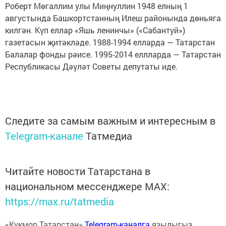
Роберт Мөгаллим улы Миңнуллин 1948 елның 1
августында Башкортстанның Илеш районында дөньяга
килгән. Күп еллар «Яшь ленинчы» («Сабантуй»)
газетасын җитәкләде. 1988-1994 елларда — Татарстан
Балалар фонды рәисе. 1995-2014 еллларда — Татарстан
Республикасы Дәүләт Советы депутаты иде.
Следите за самым важным и интересным в
Telegram-канале
Татмедиа
Читайте новости Татарстана в
национальном мессенджере MАХ:
https://max.ru/tatmedia
«Кукмор Татарстан»
Telegram-каналга
язылыгыз