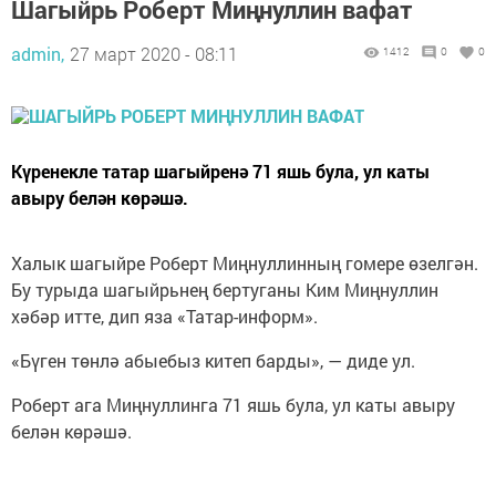
Шагыйрь Роберт Миңнуллин вафат
admin,
27 март 2020 - 08:11
1412
0
0
Күренекле татар шагыйренә 71 яшь була, ул каты
авыру белән көрәшә.
Халык шагыйре Роберт Миңнуллинның гомере өзелгән.
Бу турыда шагыйрьнең бертуганы Ким Миңнуллин
хәбәр итте, дип яза «Татар-информ».
«Бүген төнлә абыебыз китеп барды», — диде ул.
Роберт ага Миңнуллинга 71 яшь була, ул каты авыру
белән көрәшә.