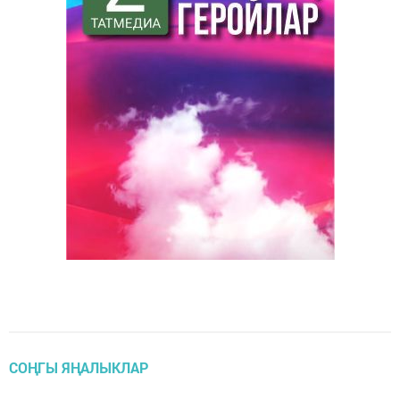
СОҢГЫ ЯҢАЛЫКЛАР