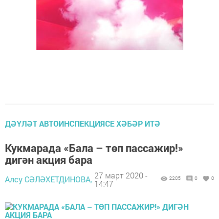
ДӘҮЛӘТ АВТОИНСПЕКЦИЯСЕ ХӘБӘР ИТӘ
Кукмарада «Бала – төп пассажир!»
дигән акция бара
27 март 2020 -
Алсу СӘЛӘХЕТДИНОВА,
2205
0
0
14:47