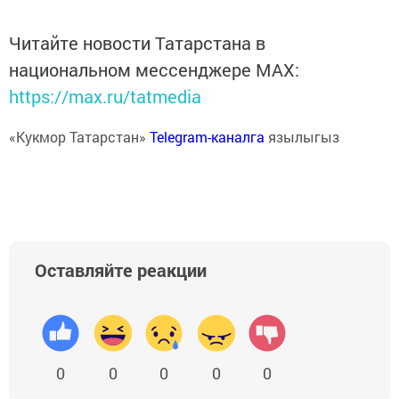
Читайте новости Татарстана в
национальном мессенджере MАХ:
https://max.ru/tatmedia
«Кукмор Татарстан»
Telegram-каналга
язылыгыз
Оставляйте реакции
0
0
0
0
0