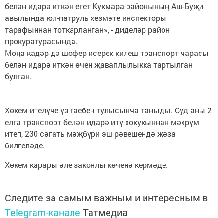
белән идарә иткән егет Кукмара районының Аш-Буҗи
авылында юл-патруль хезмәте инспекторы
тарафыннан тоткарланган», - диделәр район
прокуратурасында.
Моңа кадәр дә шофер исерек килеш транспорт чарасы
белән идарә иткән өчен җаваплылыкка тартылган
булган.
Хөкем ителүче үз гаебен тулысынча таныды. Суд аны 2
елга транспорт белән идарә итү хокукыннан мәхрүм
итеп, 230 сәгать мәҗбүри эш рәвешендә җәза
билгеләде.
Хөкем карары әле законлы көченә кермәде.
Следите за самым важным и интересным в
Telegram-канале
Татмедиа