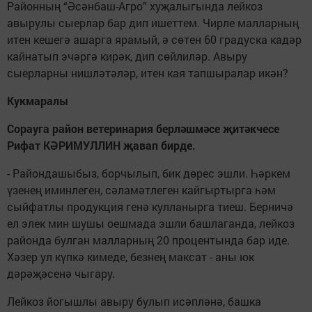
Районның “Әсәнбаш-Агро” хуҗалыгында лейкоз
авырулы сыерлар бар дип ишеттем. Чирле малларның
итен кешегә ашарга ярамый, ә сөтен 60 градуска кадәр
кайнатып эчәргә кирәк, дип сөйлиләр. Авыру
сыерларны нишләтәләр, итен кая тапшыралар икән?
Кукмаралы
Сорауга район ветеринария берләшмәсе җитәкчесе
Рифат КӘРИМУЛЛИН җавап бирде.
- Райондашыбыз, борчылып, бик дөрес эшли. Һәркем
үзенең иминлеген, сәламәтлеген кайгыртырга һәм
сыйфатлы продукция генә кулланырга тиеш. Берничә
ел элек мин шушы оешмада эшли башлаганда, лейкоз
районда булган малларның 20 процентында бар иде.
Хәзер ул күпкә кимеде, безнең максат - аны юк
дәрәҗәсенә чыгару.
Лейкоз йогышлы авыру булып исәпләнә, башка