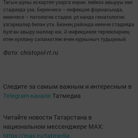
Тагын шуны искәртеп узарга кирәк: лейкоз авыруы ике
стадиядә уза. Беренчесе – инфекция формасында,
икенчесе – патологик стадия, ул канда гематологик
үзгәрешләр белән үтә. Безнең районда икенче стадиядә
булган авыру маллар юк. Ә инфекцияле терлекләрнең
итен куллану сәламәтлек өчен куркыныч тудырмый.
Фото: chistopol-rt.ru
Следите за самым важным и интересным в
Telegram-канале
Татмедиа
Читайте новости Татарстана в
национальном мессенджере MАХ:
https://max.ru/tatmedia