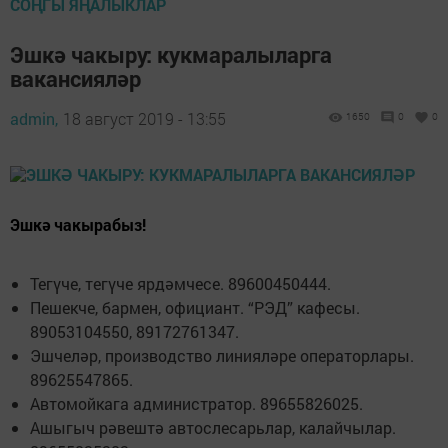
СОҢГЫ ЯҢАЛЫКЛАР
Эшкә чакыру: кукмаралыларга
вакансияләр
admin,
18 август 2019 - 13:55
1650
0
0
Эшкә чакырабыз!
Тегүче, тегүче ярдәмчесе. 89600450444.
Пешекче, бармен, официант. “РЭД” кафесы.
89053104550, 89172761347.
Эшчеләр, производство линияләре операторлары.
89625547865.
Автомойкага администратор. 89655826025.
Ашыгыч рәвештә автослесарьлар, калайчылар.