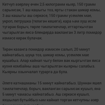
Кетчуп әзерләү өчен 2,5 килограмм кыяр, 150 грамм
сарымсак, 1 аш кашыгы тоз, ярты стакан шикәр комы,
3 аш кашыгы аш серкәсе, 150 грамм үсемлек мае,
укроп, петрушка (теләгән кешегә), кара һәм хуш исле
түгәрәк борыч, төрле тәмләткечләр, иттарткычтан
чыгарылган яисә блендерда вакланган 3 литр помидор
измәсе кирәк булачак.
Тирән казанга помидор измәсен салып, 20 минут
кайнатабыз, шуңа тоз, шикәр комы, үсемлек мае
кушабыз. Алар кайнап чыгу белән вак кыргычтан яисә
кухня комбайны аша чыгарылган кыярны салабыз.
Кыярны озынчалап турарга да була.
Әлеге катнашманы 15 минут кайнатабыз. Шуннан яшел
тәмләткечләр, борыч, вакланган сарымсак кушып, янә
5 минут чамасы кайнатабыз. Аш серкәсе кушып,
яхшылап бутыйбыз һәм кайнап торган кетчупны әзер