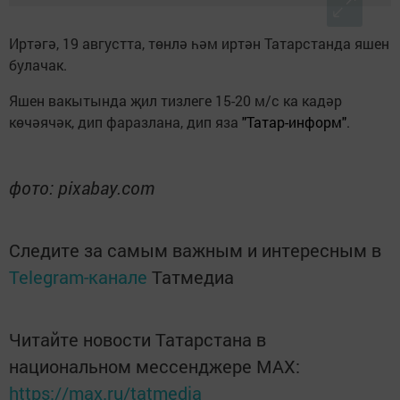
Иртәгә, 19 августта, төнлә һәм иртән Татарстанда яшен
булачак.
Яшен вакытында җил тизлеге 15-20 м/с ка кадәр
көчәячәк, дип фаразлана, дип яза
"Татар-информ"
.
фото: pixabay.com
Следите за самым важным и интересным в
Telegram-канале
Татмедиа
Читайте новости Татарстана в
национальном мессенджере MАХ:
https://max.ru/tatmedia