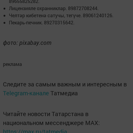
89655825282.
Лицензияле охранниклар. 89872708244.
Челтәр кибетенә сатучы, тегүче. 89061240126.
Пекарь-печник. 89270315642.
фото: pixabay.com
реклама
Следите за самым важным и интересным в
Telegram-канале
Татмедиа
Читайте новости Татарстана в
национальном мессенджере MАХ:
https://max.ru/tatmedia