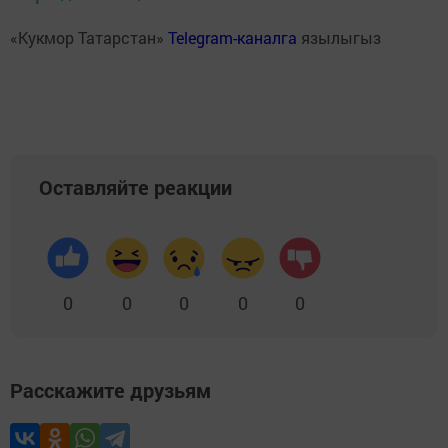
«Кукмор Татарстан»
Telegram-каналга
язылыгыз
Оставляйте реакции
0
0
0
0
0
Расскажите друзьям