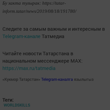
Бу хакта тулырак: https://tatar-
inform.tatar/news/2019/08/18/191780/
Следите за самым важным и интересным в
Telegram-канале
Татмедиа
Читайте новости Татарстана в
национальном мессенджере MАХ:
https://max.ru/tatmedia
«Кукмор Татарстан»
Telegram-каналга
язылыгыз
Теги:
WORLDSKILLS