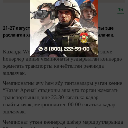
21-27 августта Казанда җәмәгать транспорты эше
расланган хәрәкәт графигы буенча башкарылачак.
Казанда WorldSkills стандартлары буенча эшче
һөнәрләр дөнья чемпионаты уздырылган көннәрдә
җәмәгать транспорты көчәйтелгән режимда
эшләячәк.
Чемпионатны ачу һәм ябу тантаналары узган көнне
“Казан Арена” стадионы аша үтә торган җәмәгать
транспортының эше 23.30 сәгатькә кадәр
озайтылачак, метрополитен 00.00 сәгатькә кадәр
эшләячәк.
Чемпионат үткән көннәрдә шәһәр маршрутларында