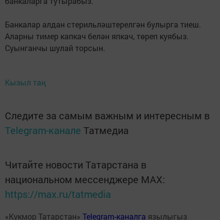
банкаларга тутырабыз.
Банкалар алдан стерильләштерелгән булырга тиеш.
Аларны тимер капкач белән япкач, төреп куябыз.
Суынганчы шулай торсын.
Кызыл таң
Следите за самым важным и интересным в
Telegram-канале
Татмедиа
Читайте новости Татарстана в
национальном мессенджере MАХ:
https://max.ru/tatmedia
«Кукмор Татарстан»
Telegram-каналга
язылыгыз