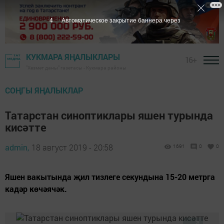
3
Автоматическое закрытие баннера через
КУКМАРА ЯҢАЛЫКЛАРЫ
16+
"Хезмәт даны" газетасы - Кукмара районы
СОҢГЫ ЯҢАЛЫКЛАР
Татарстан синоптиклары яшен турында
кисәтте
admin,
18 август 2019 - 20:58
1691
0
0
Яшен вакытында җил тизлеге секундына 15-20 метрга
кадәр көчәячәк.