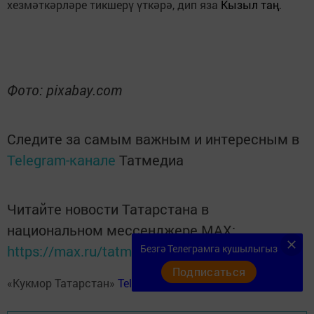
хезмәткәрләре тикшерү үткәрә, дип яза
Кызыл таң
.
Фото: pixabay.com
Следите за самым важным и интересным в
Telegram-канале
Татмедиа
Читайте новости Татарстана в
национальном мессенджере MАХ:
https://max.ru/tatmedia
Безгә Телеграмга кушылыгыз
Подписаться
«Кукмор Татарстан»
Telegram-каналга
язылыгыз