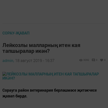
СОРАУ-ҖАВАП
Лейкозлы малларның итен кая
тапшыралар икән?
admin,
18 август 2019 - 16:37
3292
0
0
Сорауга район ветеринария берләшмәсе җитәкчесе
җавап бирде.