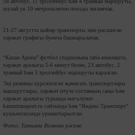
58 автобус, 11 троллейбус һәм 4 трамвай маршруты,
шулай ук 10 метрополитен поезды эшләячәк.
21-27 августта шәһәр транспорты эше расланган
хәрәкәт графигы буенча башкарылачак.
“Казан Арена” футбол стадионына таба юнәләштә,
хәрәкәт аралыгы 5-6 минут белән, 23 автобус, 2
трамвай һәм 3 троллейбус маршруты каралган.
Эш режимы күрсәтелгән җәмәгать транспортлары
маршрутлары, хәрәкәт итүче составның саны һәм
хәрәкәт аралыгы турында мәгълүмат
kazantransport.ru сайтында һәм “Яндекс.Транспорт”
кушымтасында урнаштырылган.
Фото: Татьяна Волкова рәсеме