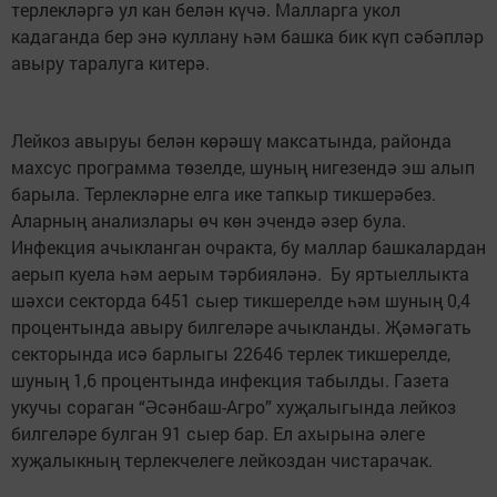
терлекләргә ул кан белән күчә. Малларга укол
кадаганда бер энә куллану һәм башка бик күп сәбәпләр
авыру таралуга китерә.
Лейкоз авыруы белән көрәшү максатында, районда
махсус программа төзелде, шуның нигезендә эш алып
барыла. Терлекләрне елга ике тапкыр тикшерәбез.
Аларның анализлары өч көн эчендә әзер була.
Инфекция ачыкланган очракта, бу маллар башкалардан
аерып куела һәм аерым тәрбияләнә. Бу яртыеллыкта
шәхси секторда 6451 сыер тикшерелде һәм шуның 0,4
процентында авыру билгеләре ачыкланды. Җәмәгать
секторында исә барлыгы 22646 терлек тикшерелде,
шуның 1,6 процентында инфекция табылды. Газета
укучы сораган “Әсәнбаш-Агро” хуҗалыгында лейкоз
билгеләре булган 91 сыер бар. Ел ахырына әлеге
хуҗалыкның терлекчелеге лейкоздан чистарачак.