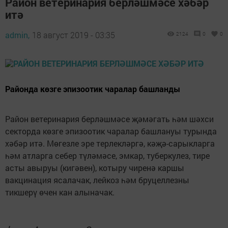
Район ветеринария берләшмәсе хәбәр
итә
admin,
18 август 2019 - 03:35
2124
0
0
Районда көзге эпизоотик чаралар башланды
Район ветеринария берләшмәсе җәмәгать һәм шәхси
секторда көзге эпизоотик чаралар башлануы турында
хәбәр итә. Мөгезле эре терлекләргә, кәҗә-сарыкларга
һәм атларга себер түләмәсе, эмкар, туберкулез, тире
асты авыруы (кигәвен), котыру чиренә каршы
вакцинация ясалачак, лейкоз һәм бруцеллезны
тикшерү өчен кан алыначак.