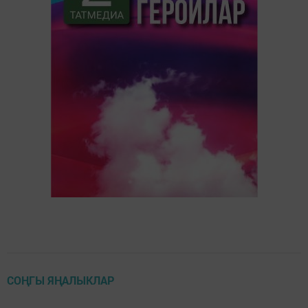
СОҢГЫ ЯҢАЛЫКЛАР