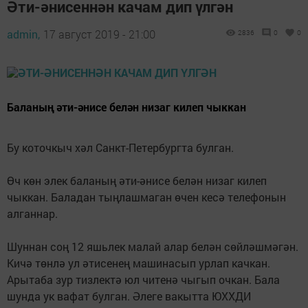
Әти-әнисеннән качам дип үлгән
admin,
17 август 2019 - 21:00
2836
0
0
Баланың әти-әнисе белән низаг килеп чыккан
Бу коточкыч хәл Санкт-Петербургта булган.
Өч көн элек баланың әти-әнисе белән низаг килеп
чыккан. Баладан тыңлашмаган өчен кесә телефонын
алганнар.
Шуннан соң 12 яшьлек малай алар белән сөйләшмәгән.
Кичә төнлә ул әтисенең машинасып урлап качкан.
Арытаба зур тизлектә юл читенә чыгып очкан. Бала
шунда ук вафат булган. Әлеге вакытта ЮХХДИ