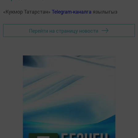
«Кукмор Татарстан»
Telegram-каналга
язылыгыз
Перейти на страницу новости