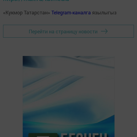
«Кукмор Татарстан»
Telegram-каналга
язылыгыз
Перейти на страницу новости