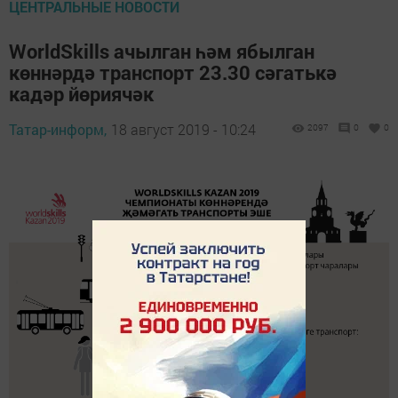
ЦЕНТРАЛЬНЫЕ НОВОСТИ
WorldSkills ачылган һәм ябылган
көннәрдә транспорт 23.30 сәгатькә
кадәр йөриячәк
Татар-информ,
18 август 2019 - 10:24
2097
0
0