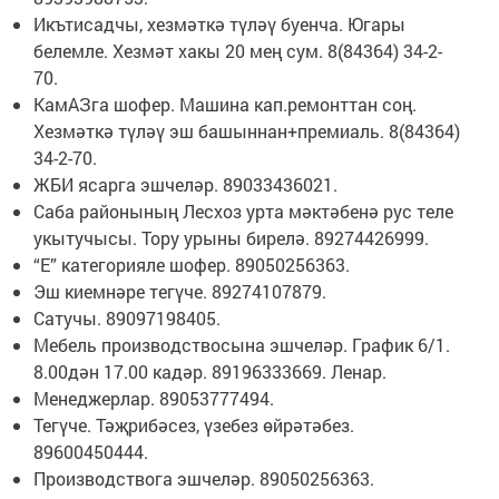
Икътисадчы, хезмәткә түләү буенча. Югары
белемле. Хезмәт хакы 20 мең сум. 8(84364) 34-2-
70.
КамАЗга шофер. Машина кап.ремонттан соң.
Хезмәткә түләү эш башыннан+премиаль. 8(84364)
34-2-70.
ЖБИ ясарга эшчеләр. 89033436021.
Саба районының Лесхоз урта мәктәбенә рус теле
укытучысы. Тору урыны бирелә. 89274426999.
“Е” категорияле шофер. 89050256363.
Эш киемнәре тегүче. 89274107879.
Сатучы. 89097198405.
Мебель производствосына эшчеләр. График 6/1.
8.00дән 17.00 кадәр. 89196333669. Ленар.
Менеджерлар. 89053777494.
Тегүче. Тәҗрибәсез, үзебез өйрәтәбез.
89600450444.
Производствога эшчеләр. 89050256363.