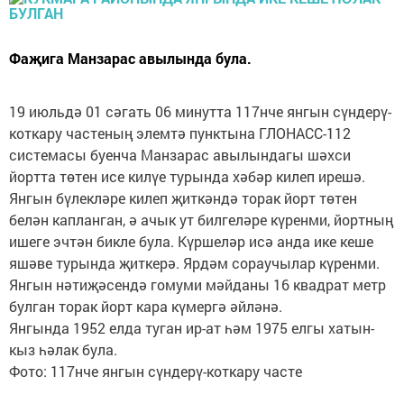
Фаҗига Манзарас авылында була.
19 июльдә 01 сәгать 06 минутта 117нче янгын сүндерү-
коткару частеның элемтә пунктына ГЛОНАСС-112
системасы буенча Манзарас авылындагы шәхси
йортта төтен исе килүе турында хәбәр килеп ирешә.
Янгын бүлекләре килеп җиткәндә торак йорт төтен
белән капланган, ә ачык ут билгеләре күренми, йортның
ишеге эчтән бикле була. Күршеләр исә анда ике кеше
яшәве турында җиткерә. Ярдәм сораучылар күренми.
Янгын нәтиҗәсендә гомуми мәйданы 16 квадрат метр
булган торак йорт кара күмергә әйләнә.
Янгында 1952 елда туган ир-ат һәм 1975 елгы хатын-
кыз һәлак була.
Фото: 117нче янгын сүндерү-коткару часте