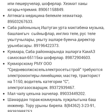
ипи пешерүчеләр, шоферлар. Хезмәт хакы
югары+премия. 89061158849.
Аптекага медицина белемле хезмәткәр.
89503267633.
Саба районының Иштуган урта мәктәбенә музыка,
башлангыч сыйныфлар, инглиз теле, рус теле
укытучылары, укыту эшләре буенча директор
урынбасары. 89196422373.
Кукмара, Саба районнарында эшләргә КамАЗ
самосвал-65115кә шоферлар. 89872904603.
Кукморскому РМУ ООО
“Средневолжсксельэлектросетьстрой” требуются
электромонтеры-линейщики, мастер, тракторист
на Т-150, водитель категории “С”,
электрогазосварщик. 89372939467.
Мал чалу цехына эшчеләр. 89033449202.
Шәмәрдән торак-коммуналь хуҗалыгына баш
инженер. Тору урыны бирелә. 8(84362) 3-23-91,
89393988753.