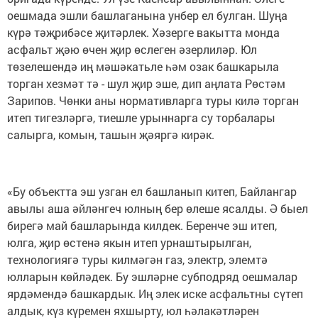
оешмада эшли башлаганына унбер ел булган. Шуңа
күрә тәҗрибәсе җитәрлек. Хәзерге вакытта монда
асфальт җәю өчен җир өслеген әзерлиләр. Юл
төзелешендә иң мәшәкатьле һәм озак башкарыла
торган хезмәт тә - шул җир эше, дип аңлата Рөстәм
Зарипов. Чөнки аны нормативларга туры килә торган
итеп тигезләргә, тиешле урыннарга су торбалары
салырга, комын, ташын җәяргә кирәк.
«Бу объектта эш узган ел башланып китеп, Байлангар
авылы аша әйләнгеч юлның бер өлеше ясалды. Ә быел
бирегә май башларында килдек. Беренче эш итеп,
юлга, җир өстенә якын итеп урнаштырылган,
технологиягә туры килмәгән газ, электр, элемтә
юлларын көйләдек. Бу эшләрне субподряд оешмалар
ярдәмендә башкардык. Иң элек иске асфальтны сүтеп
алдык, күз күремен яхшырту, юл һәлакәтләрен