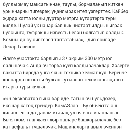
булдырмау максатыннан, таулы, бормаланып киткән
урыннарны тигезрәк, уңайлырак итеп үзгәрттек. Кайбер
җирдә хәтта юлны дүртәр метрга күтәртергә туры
килде. Шулай ук начар балчык чистартылды, ныграк
булсынга, туфракны известь белән болгатып салдык.
Комны да су сиптереп таптатабыз», - дип сөйләде
Ленар Газизов.
Әлеге участокта барлыгы 3 чакрым 300 метр юл
салыначак. Анда өч торба куеп калдырачаклар. Хәзерге
вакытта биредә унга якын техника хезмәт куя. Беренче
көннәрдә эш каты булган - утызлап техниканы җәлеп
итәргә туры килгән.
«Өч экскаватор гына бар иде, тагын өч бульдозер,
икешәр каток, грейдер, КамАЗлар... Бу объектта эш
киләсе елга да дәвам итәчәк, ул өч елга исәпләнгән.
Быел ком, таш җәеп, җир эшләре башкарылачак, бер
кат асфальт түшәләчәк. Машиналарга авыл эченнән