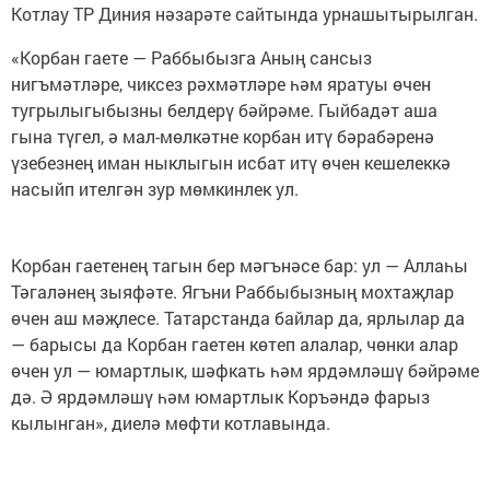
Котлау ТР Диния нәзарәте сайтында урнашытырылган.
«Корбан гаете — Раббыбызга Аның сансыз
нигъмәтләре, чиксез рәхмәтләре һәм яратуы өчен
тугрылыгыбызны белдерү бәйрәме. Гыйбадәт аша
гына түгел, ә мал-мөлкәтне корбан итү бәрабәренә
үзебезнең иман ныклыгын исбат итү өчен кешелеккә
насыйп ителгән зур мөмкинлек ул.
Корбан гаетенең тагын бер мәгънәсе бар: ул — Аллаһы
Тәгаләнең зыяфәте. Ягъни Раббыбызның мохтаҗлар
өчен аш мәҗлесе. Татарстанда байлар да, ярлылар да
— барысы да Корбан гаетен көтеп алалар, чөнки алар
өчен ул — юмартлык, шәфкать һәм ярдәмләшү бәйрәме
дә. Ә ярдәмләшү һәм юмартлык Коръәндә фарыз
кылынган», диелә мөфти котлавында.