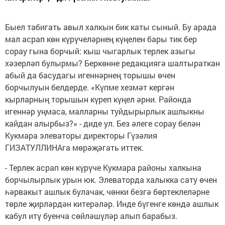
Быел табигать авыл халкын бик каты сыный. Бу арада
мал асрап көн күрүчеләрнең күңелен бары тик бер
сорау гына борчый: кыш чыгарлык терлек азыгы
хәзерләп булырмы? Беркөнне редакциягә шалтыраткан
абый да басудагы игеннәрнең торышы өчен
борчылуын белдерде. «Күпме хезмәт кергән
кырларның торышын күреп күңел әрни. Районда
игеннәр уңмаса, малларны туйдырырлык ашлыкны
кайдан алырбыз?» - диде ул. Без әлеге сорау белән
Кукмара элеваторы директоры Гүзәлия
ГИЗАТУЛЛИНАга мөрәҗәгать иттек.
- Терлек асрап көн күрүче Кукмара районы халкына
борчылырлык урын юк. Элеваторда халыкка сату өчен
һәрвакыт ашлык булачак, чөнки безгә бөртеклеләрне
төрле җирләрдән китерәләр. Инде бүгенге көндә ашлык
кабул итү буенча сөйләшүләр алып барабыз.