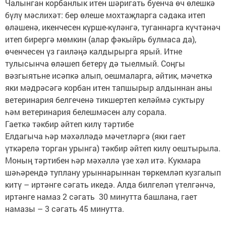
Чалынган корбанлык итен шәригать буенча өч өлешкә
бүлү мәслихәт: бер өлеше мохтаҗларга сәдака итеп
өләшенә, икенчесен күрше-күләнгә, туганнарга күчтәнәч
итеп бирергә мөмкин (алар фәкыйрь булмаса да),
өченчесен үз гаиләңә калдырырга ярый. Итне
тулысынча өләшеп бетерү дә тыелмый. Соңгы
вәзгыятьне исәпкә алып, оешмаларга, әйтик, мәчеткә
яки мәдрәсәгә корбан итен тапшырыр алдыннан аны
ветеринария белгеченә тикшертеп келәймә суктыру
һәм ветеринария белешмәсен алу сорала.
Гаеткә тәкбир әйтеп килү тәртибе
Елдагыча һәр мәхәлләдә мәчетләргә (яки гает
үткәрелә торган урынга) тәкбир әйтеп килү оештырыла.
Моның тәртибен һәр мәхәллә үзе хәл итә. Кукмара
шәһәрендә туплану урыннарыннан төркемләп кузгалып
китү – иртәнге сәгать икедә. Алда билгеләп үтелгәнчә,
иртәнге намаз 2 сәгать 30 минутта башлана, гает
намазы – 3 сәгать 45 минутта.