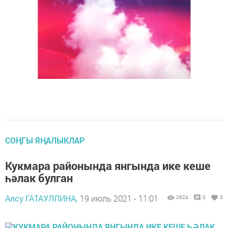
СОҢГЫ ЯҢАЛЫКЛАР
Кукмара районында янгында ике кеше
һәлак булган
Алсу ГАТАУЛЛИНА,
19 июль 2021 - 11:01
2624
0
0