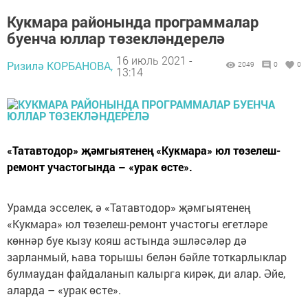
Кукмара районында программалар
буенча юллар төзекләндерелә
16 июль 2021 -
Ризилә КОРБАНОВА,
2049
0
0
13:14
«Татавтодор» җәмгыятенең «Кукмара» юл төзелеш-
ремонт участогында – «урак өсте».
Урамда эсселек, ә «Татавтодор» җәмгыятенең
«Кукмара» юл төзелеш-ремонт участогы егетләре
көннәр буе кызу кояш астында эшләсәләр дә
зарланмый, һава торышы белән бәйле тоткарлыклар
булмаудан файдаланып калырга кирәк, ди алар. Әйе,
аларда – «урак өсте».