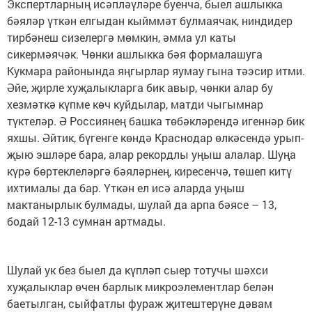
Экспертларның исәпләүләре буенча, быел ашлыкка
бәяләр үткән елгыдан кыйммәт булмаячак, ниндидер
тирбәнеш сизелергә мөмкин, әмма ул каты
сикермәячәк. Чөнки ашлыкка бәя формалашуга
Кукмара районында яңгырлар яумау гына тәэсир итми.
Әйе, җирле хуҗалыкларга бик авыр, чөнки алар бу
хезмәткә күпме көч куйдылар, матди чыгымнар
түктеләр. Ә Россиянең башка төбәкләрендә игеннәр бик
яхшы. Әйтик, бүгенге көндә Краснодар өлкәсендә урып-
җыю эшләре бара, алар рекордлы уңыш алалар. Шуңа
күрә бөртеклеләргә бәяләрнең, киресенчә, төшеп китү
ихтималы да бар. Үткән ел исә аларда уңыш
мактанырлык булмады, шулай да арпа бәясе – 13,
бодай 12-13 сумнан артмады.
Шулай ук без быел да күпләп сыер тотучы шәхси
хуҗалыклар өчен барлык микроэлементлар белән
баетылган, сыйфатлы фураж җитештерүне дәвам