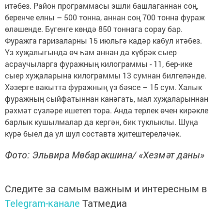
итәбез. Район программасы эшли башлаганнан соң,
беренче елны – 500 тонна, аннан соң 700 тонна фураж
өләшенде. Бүгенге көндә 850 тоннага сорау бар.
Фуражга гаризаларны 15 июльгә кадәр кабул итәбез.
Үз хуҗалыгында өч һәм аннан да күбрәк сыер
асраучыларга фуражның килограммы - 11, бер-ике
сыер хуҗаларына килограммы 13 сумнан билгеләнде.
Хәзерге вакытта фуражның үз бәясе – 15 сум. Халык
фуражның сыйфатыннан канәгать, мал хуҗаларыннан
рәхмәт сүзләре ишетеп тора. Анда терлек өчен кирәкле
барлык кушылмалар да кергән, бик туклыклы. Шуңа
күрә быел да ул шул составта җитештереләчәк.
Фото: Эльвира Мөбарәкшина/ «Хезмәт даны»
Следите за самым важным и интересным в
Telegram-канале
Татмедиа