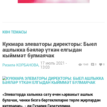
КӨН ТЕМАСЫ
Кукмара элеваторы директоры: Быел
ашлыкка бәяләр үткән елгыдан
кыйммәт булмаячак
17 июль 2021 -
Ризилә КОРБАНОВА,
1343
0
0
13:03
«Элеваторда халыкка сату өчен һәрвакыт ашлык
булачак, чөнки безгә бөртеклеләрне төрле җирләрдән
китерәләр», - ди Гүзәлия Гизатуллина.