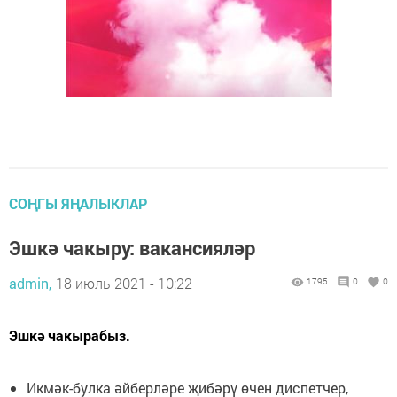
СОҢГЫ ЯҢАЛЫКЛАР
Эшкә чакыру: вакансияләр
admin,
18 июль 2021 - 10:22
1795
0
0
Эшкә чакырабыз.
Икмәк-булка әйберләре җибәрү өчен диспетчер,