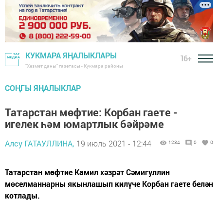
КУКМАРА ЯҢАЛЫКЛАРЫ
16+
"Хезмәт даны" газетасы - Кукмара районы
СОҢГЫ ЯҢАЛЫКЛАР
Татарстан мөфтие: Корбан гаете -
игелек һәм юмартлык бәйрәме
Алсу ГАТАУЛЛИНА,
19 июль 2021 - 12:44
1234
0
0
Татарстан мөфтие Камил хәзрәт Сәмигуллин
мөселманнарны якынлашып килүче Корбан гаете белән
котлады.