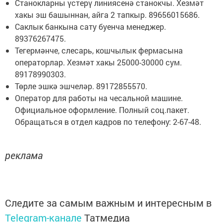
Станокларны үстерү линиясенә станокчы. Хезмәт
хакы эш башыннан, айга 2 тапкыр. 89656015686.
Саклык банкына сату буенча менеджер.
89376267475.
Тегермәнче, слесарь, кошчылык фермасына
операторлар. Хезмәт хакы 25000-30000 сум.
89178990303.
Төрле эшкә эшчеләр. 89172855570.
Оператор для работы на чесальной машине.
Официальное оформление. Полный соц.пакет.
Обращаться в отдел кадров по телефону: 2-67-48.
реклама
Следите за самым важным и интересным в
Telegram-канале
Татмедиа