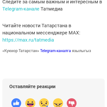
Следите за самым важным и интересным в
Telegram-канале
Татмедиа
Читайте новости Татарстана в
национальном мессенджере MАХ:
https://max.ru/tatmedia
«Кукмор Татарстан»
Telegram-каналга
язылыгыз
Оставляйте реакции