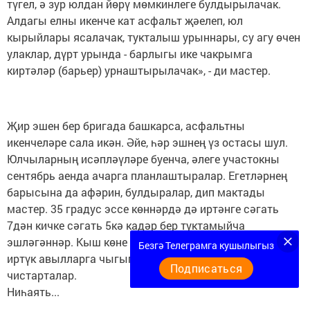
түгел, ә зур юлдан йөрү мөмкинлеге булдырылачак.
Алдагы елны икенче кат асфальт җәелеп, юл
кырыйлары ясалачак, тукталыш урыннары, су агу өчен
улаклар, дүрт урында - барлыгы ике чакрымга
киртәләр (барьер) урнаштырылачак», - ди мастер.
Җир эшен бер бригада башкарса, асфальтны
икенчеләре сала икән. Әйе, һәр эшнең үз остасы шул.
Юлчыларның исәпләүләре буенча, әлеге участокны
сентябрь аенда ачарга планлаштыралар. Егетләрнең
барысына да афәрин, булдыралар, дип мактады
мастер. 35 градус эссе көннәрдә дә иртәнге сәгать
7дән кичке сәгать 5кә кадәр бер туктамыйча
эшләгәннәр. Кыш көне дә эш бетми егетләргә: иртән-
Безгә Телеграмга кушылыгыз
иртүк авылларга чыгып китеп, юлларны кардан
Подписаться
чистарталар.
Ниһаять...