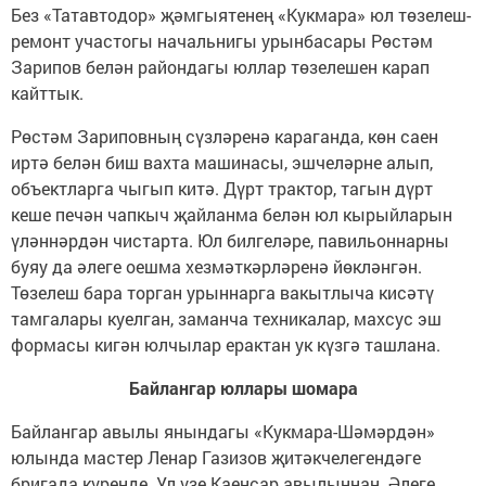
Без «Татавтодор» җәмгыятенең «Кукмара» юл төзелеш-
ремонт участогы начальнигы урынбасары Рөстәм
Зарипов белән райондагы юллар төзелешен карап
кайттык.
Рөстәм Зариповның сүзләренә караганда, көн саен
иртә белән биш вахта машинасы, эшчеләрне алып,
объектларга чыгып китә. Дүрт трактор, тагын дүрт
кеше печән чапкыч җайланма белән юл кырыйларын
үләннәрдән чистарта. Юл билгеләре, павильоннарны
буяу да әлеге оешма хезмәткәрләренә йөкләнгән.
Төзелеш бара торган урыннарга вакытлыча кисәтү
тамгалары куелган, заманча техникалар, махсус эш
формасы кигән юлчылар ерактан ук күзгә ташлана.
Байлангар юллары шомара
Байлангар авылы янындагы «Кукмара-Шәмәрдән»
юлында мастер Ленар Газизов җитәкчелегендәге
бригада күренде. Ул үзе Каенсар авылыннан. Әлеге