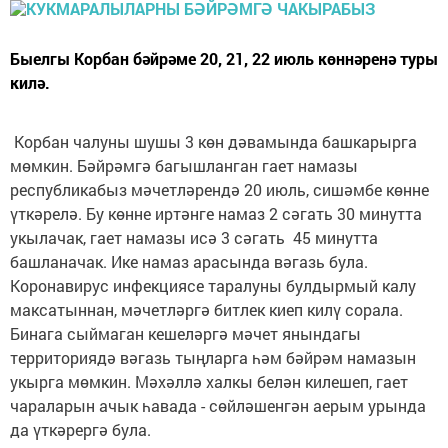
Быелгы Корбан бәйрәме 20, 21, 22 июль көннәренә туры
килә.
Корбан чалуны шушы 3 көн дәвамында башкарырга
мөмкин. Бәйрәмгә багышланган гает намазы
республикабыз мәчетләрендә 20 июль, сишәмбе көнне
үткәрелә. Бу көнне иртәнге намаз 2 сәгать 30 минутта
укылачак, гает намазы исә 3 сәгать 45 минутта
башланачак. Ике намаз арасында вәгазь була.
Коронавирус инфекциясе таралуны булдырмый калу
максатыннан, мәчетләргә битлек киеп килү сорала.
Бинага сыймаган кешеләргә мәчет янындагы
территориядә вәгазь тыңларга һәм бәйрәм намазын
укырга мөмкин. Мәхәллә халкы белән килешеп, гает
чараларын ачык һавада - сөйләшенгән аерым урында
да үткәрергә була.