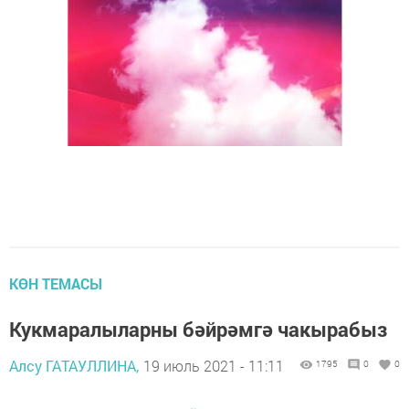
КӨН ТЕМАСЫ
Кукмаралыларны бәйрәмгә чакырабыз
Алсу ГАТАУЛЛИНА,
19 июль 2021 - 11:11
1795
0
0