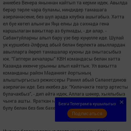
әниебез Венера яныннан кайтып та керми идек. Авылда
берәр төрле чара буламы, ниндидер тамашага
әзерләнәсеме, без шул арада клубка ашыгабыз. Хәтта
ел буе көтеп алынган Яңа елны да сәхнәдә генә
каршылаган вакытлар аз булмады, - ди алар. -
Сабантуйларны алып бару үзе бер күңелле иде. Шулай
ук күршебез Әлфрид абый белән берлектә авыллардан
авылларга йөреп тамашалар куюны да онытасыбыз
юк. “Гаптери акчалары” КВН командасы белән хәтта
Казанда икенче урынны алып кайттык. Ул вакытта
команданы район Мәдәният йортының
алыштыргысыз режиссеры Рамил абый Сәләхетдинов
әзерләгән иде. Без икебез дә: “Киләчәктә театр артисты
булачакбыз”, - дип әйтә идек, Аллага шөкер, хыялыбыз
чынга ашты. Яраткан һөнәребез, күңел яткан эшебез
Безгә Телеграмга кушылыгыз
булу белән без бик бәхетле.
Подписаться