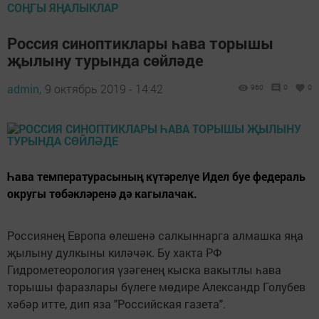
СОҢГЫ ЯҢАЛЫКЛАР
Россия синоптиклары һава торышы
җылыну турында сөйләде
admin,
9 октябрь 2019 - 14:42
960
0
0
Һава температурасының күтәрелүе Идел буе федераль
округы төбәкләренә дә кагылачак.
Россиянең Европа өлешенә салкыннарга алмашка яңа
җылыну дулкыны киләчәк. Бу хакта РФ
Гидрометеорология үзәгенең кыска вакытлы һава
торышы фаразлары бүлеге мөдире Александр Голубев
хәбәр итте, дип яза "Российская газета".