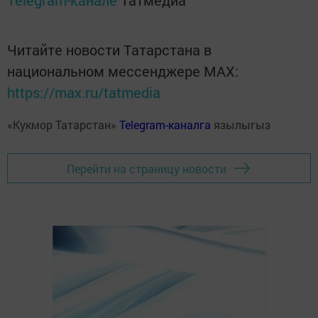
Telegram-канале
Татмедиа
Читайте новости Татарстана в
национальном мессенджере MАХ:
https://max.ru/tatmedia
«Кукмор Татарстан»
Telegram-каналга
язылыгыз
Перейти на страницу новости