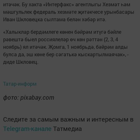
итәчәк. Бу хакта «Интерфакс» агентлыгы Хезмәт һәм
мәшгульлек федераль хезмәте җитәкчесе урынбасары
Иван Шкловецка сылтама белән хәбәр итә.
«Халыклар бердәмлеге көнен бәйрәм итүгә бәйле
рәвештә быел россиялеләр өч көн рәттән (2, 3, 4
ноябрь) ял итәчәк. Җомга, 1 ноябрьдә, бәйрәм алды
булса да, эш көне бер сәгатькә кыскартылмаячак», -
диде Шкловец.
Татар-информ
фото: pixabay.com
Следите за самым важным и интересным в
Telegram-канале
Татмедиа