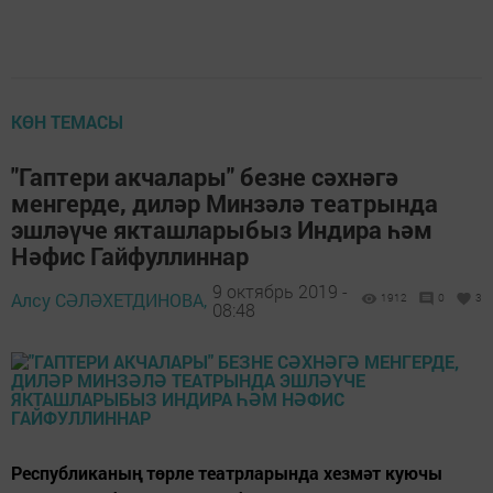
КӨН ТЕМАСЫ
"Гаптери акчалары" безне сәхнәгә
менгерде, диләр Минзәлә театрында
эшләүче якташларыбыз Индира һәм
Нәфис Гайфуллиннар
9 октябрь 2019 -
Алсу СӘЛӘХЕТДИНОВА,
1912
0
3
08:48
Республиканың төрле театрларында хезмәт куючы