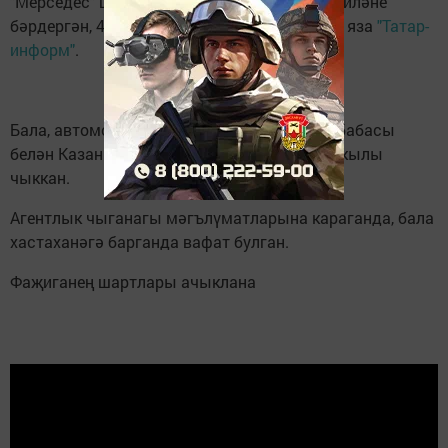
"Мерседес" шоферы җәяүлеләр кичүендә гаиләне
бәрдергән, 4 яшьлек бала һәлак булган, дип яза
"Татар-
информ"
.
Бала, автомобиль бәрдергәндә, әбисе һәм бабасы
белән Казанның Гаврилов урамында юл аркылы
чыккан.
Агентлык чыганагы мәгълүматларына караганда, бала
хастаханәгә барганда вафат булган.
Фаҗиганең шартлары ачыклана