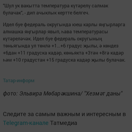
"Шул ук вакытта температура күтәрелү салмак
булачак", - дип ачыклык кертте белгеч.
Идел буе федераль округында юеш карлы яңгырларга
алмашка яңгырлар явып, һава температурасы
күтәреләчәк. Идел буе федераль округының
төньягында ул төнлә +1...+6 градус җылы, ә көндез
+6дан +11 градуска кадәр, көньякта +3тән +8гә кадәр
һәм +10 градустан +15 градуска кадәр җылы булачак.
Татар-информ
фото: Эльвира Мөбарәкшина/ "Хезмәт даны"
Следите за самым важным и интересным в
Telegram-канале
Татмедиа