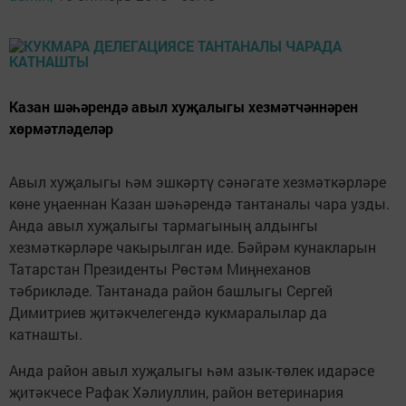
Казан шәһәрендә авыл хуҗалыгы хезмәтчәннәрен
хөрмәтләделәр
Авыл хуҗалыгы һәм эшкәртү сәнәгате хезмәткәрләре
көне уңаеннан Казан шәһәрендә тантаналы чара узды.
Анда авыл хуҗалыгы тармагының алдынгы
хезмәткәрләре чакырылган иде. Бәйрәм кунакларын
Татарстан Президенты Рөстәм Миңнеханов
тәбрикләде. Тантанада район башлыгы Сергей
Димитриев җитәкчелегендә кукмаралылар да
катнашты.
Анда район авыл хуҗалыгы һәм азык-төлек идарәсе
җитәкчесе Рафак Хәлиуллин, район ветеринария