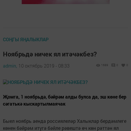
СОҢГЫ ЯҢАЛЫКЛАР
Ноябрьдә ничек ял итәчәкбез?
admin,
10 октябрь 2019 - 08:33
1689
0
0
Җомга, 1 ноябрьдә, бәйрәм алды булса да, эш көне бер
сәгатькә кыскартылмаячак
Быел ноябрь аенда россиялеләр Халыклар бердәмлеге
көнен бәйрәм итүгә бәйле рәвештә өч көн рәттән ял