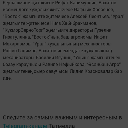
берләшмәсе җитәкчесе Рифат Кәримуллин, Вахитов
исемендәге хуҗалык җитәкчесе Нәфыйк Хөсәенов,
“Восток” җәмгыяте җитәкчесе Алексей Леонтьев, “Урал”
җәмгыяте җитәкчесе Нияз Хәбибрахманов,
“КукморЗерноТорг” җәмгыяте директоры Гүзәлия
Гизатуллина, “Восток”ның баш агрономы Илфат
Мөхәрләмов, “Урал” хуҗалыгының механизаторы
Рафис Галимов, Вахитов исемендәге хуҗалыкның
механизаторы Василий Игушин, “Уңыш” җәмгыятенең
бозау караучысы Равилә Нәфыйкова, “Әсәнбаш-Агро”
җәмгыятенең сыер савучысы Лидия Красновалар бар
иде.
Следите за самым важным и интересным в
Telegram-канале
Татмедиа