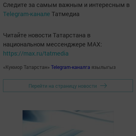
Следите за самым важным и интересным в
Telegram-канале
Татмедиа
Читайте новости Татарстана в
национальном мессенджере MАХ:
https://max.ru/tatmedia
«Кукмор Татарстан»
Telegram-каналга
язылыгыз
Перейти на страницу новости