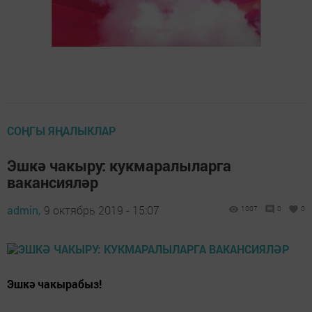
СОҢГЫ ЯҢАЛЫКЛАР
Эшкә чакыру: кукмаралыларга
вакансияләр
admin,
9 октябрь 2019 - 15:07
1007
0
0
Эшкә чакырабыз!