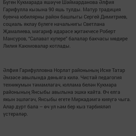
Бүген Кукмарада яшәүче Шәймарданова Әлфия
Гарифулла кызына 90 яшь тулды. Матур традиция
буенча юбилярны район башлыгы Сергей Димитриев,
социаль яклау бүлеге начальнигы Светлана
Җамалиева, мәгариф идарәсе җитәкчесе Роберт
Мансуров, “Салават күпере” балалар бакчасы мөдире
Лилия Каюмовалар котлады.
Әлфия Гарифулловна Норлат районының Иске Татар
Әмзәсе авылында дөньяга килә. Чистай педагогия
техникумын тәмамлагач, юллама белән Кукмара
районының Янсыбы авылына эшкә кайта. Өч елга
якын эшләгәч, Янсыбы егете Миркадәмгә кияүгә чыга.
Алар дүрт бала – өч ул һәм бер кыз тәрбияләп
үстерәләр.