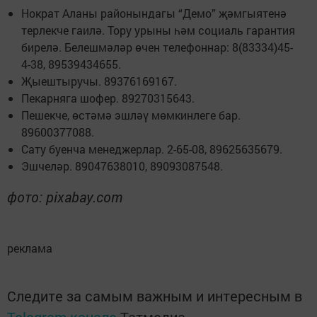
Нократ Аланы районындагы “Демо” җәмгыятенә
терлекче гаилә. Тору урыны һәм социаль гарантия
бирелә. Белешмәләр өчен телефоннар: 8(83334)45-
4-38, 89539434655.
Җыештыручы. 89376169167.
Пекарняга шофер. 89270315643.
Пешекче, өстәмә эшләү мөмкинлеге бар.
89600377088.
Сату буенча менеджерлар. 2-65-08, 89625635679.
Эшчеләр. 89047638010, 89093087548.
фото: pixabay.com
реклама
Следите за самым важным и интересным в