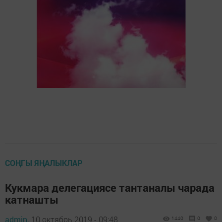
СОҢГЫ ЯҢАЛЫКЛАР
Кукмара делегациясе тантаналы чарада
катнашты
admin,
10 октябрь 2019 - 09:48
1440
0
0