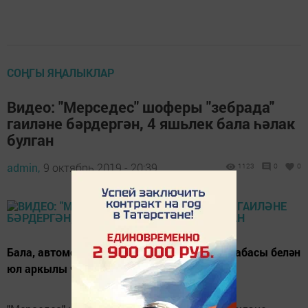
СОҢГЫ ЯҢАЛЫКЛАР
Видео: "Мерседес" шоферы "зебрада"
гаиләне бәрдергән, 4 яшьлек бала һәлак
булган
admin,
9 октябрь 2019 - 20:39
1123
0
0
Бала, автомобиль бәрдергәндә, әбисе һәм бабасы белән
юл аркылы чыккан.