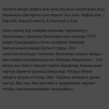
Бүгенге көндә Әлфия апа кече улының гаиләсендә яши.
Якыннары бик ярата һәм хөрмәт итә аны. Әлфия апа –
бай әби. Аның 8 оныгы, 6 оныкчыгы бар.
-Әни үзенең бар гомерен балалар тәрбияләүгә
багышлады, балалар бакчаларында эшләде, 1972
елдан Кукмарадагы 6нчы номерлы балалар
бакчасының мөдире булып торды. Әти –
сельхозтехникада тәэминат бүлегендә хезмәт куйды, -
дип сөйли юбилярның кызы Илфира Абдуллина.– Әти
белән әни безгә тиешле тәрбия бирделәр, безнең өчен
һәрчак беренче урында булдылар. Югары белем
алырга ярдәм иттеләр. Әни - барлык әниләргә үрнәк
әни ул. Без аны бик яратабыз, кадерлибез, хөрмәт
итәбез, аның киңәшләрен тыңлыйбыз.