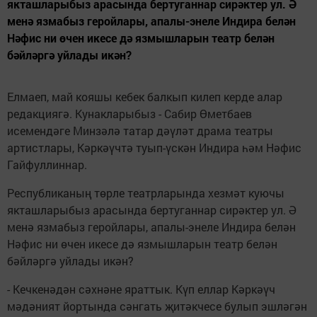
якташларыбыз арасында бертуганнар сирәктер ул. Ә
менә язмабыз геройлары, апалы-энеле Индира белән
Нәфис ни өчен икесе дә язмышларын театр белән
бәйләргә уйлады икән?
Елмаеп, май кояшы кебек балкып килеп керде алар
редакциягә. Кунакларыбыз - Сабир Өметбаев
исемендәге Минзәлә татар дәүләт драма театры
артистлары, Кәркәүчтә туып-үскән Индира һәм Нәфис
Гайфуллиннар.
Республиканың төрле театрларында хезмәт куючы
якташларыбыз арасында бертуганнар сирәктер ул. Ә
менә язмабыз геройлары, апалы-энеле Индира белән
Нәфис ни өчен икесе дә язмышларын театр белән
бәйләргә уйлады икән?
- Кечкенәдән сәхнәне яраттык. Күп еллар Кәркәүч
мәдәният йортында сәнгать җитәкчесе булып эшләгән