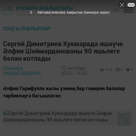
КУКМАРА ЯҢАЛЫКЛАРЫ
16+
3
Автоматическое закрытие баннера через
"Хезмәт даны" газетасы - Кукмара районы
СОҢГЫ ЯҢАЛЫКЛАР
Сергей Димитриев Кукмарада яшәүче
Әлфия Шәймарданованы 90 яшьлеге
белән котлады
Эльвира
10 октябрь
1313
0
0
МӨБАРӘКШИНА,
2019 - 14:33
Әлфия Гарифулла кызы үзенең бар гомерен балалар
тәрбияләүгә багышлаган