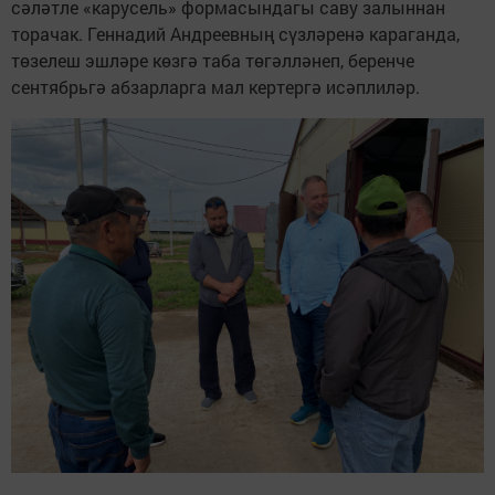
сәләтле «карусель» формасындагы саву залыннан
торачак. Геннадий Андреевның сүзләренә караганда,
төзелеш эшләре көзгә таба төгәлләнеп, беренче
сентябрьгә абзарларга мал кертергә исәплиләр.