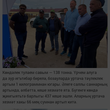
Көндәлек тулаем савым — 138 тонна. Үрчем алуга
да зур игътибар бирелә, бозауларда уртача тәүлеклек
артым 1 килограммнан югары. Әлеге саллы саннарның
артында, әлбәттә, кеше хезмәте ята. Бүгенге көндә
җәмгыятьтә барлыгы 437 кеше эшли. Аларның уртача
хезмәт хакы 66 мең сумнан артып китә.