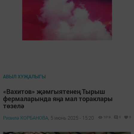
АВЫЛ ХУҖАЛЫГЫ
«Вахитов» җәмгыятенең Тырыш
фермаларында яңа мал тораклары
төзелә
Ризилә КОРБАНОВА,
5 июнь 2025 - 15:20
1019
0
0