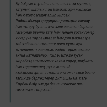
Бу бәйрәм һәр өйгә тынычлык һәм муллык,
татулык, шатлык һәм бәрәкәт, җан җылысы
һәм бәхет-сәгадәт алып килсен.
Районыбызда традицион диннәрне саклау
һәм үстерү буенча күләмле эш алып барыла.
Гасырлар буенча тату һәм тыныч уртак гомер
кичерүче төрле милләт һәм дин вәкилләре
төбәгебезнең иминлеге өчен кулга-кул
тотынышып эшлиләр, район тормышында
актив катнашалар. Киләчәктә дә туган
җиребездә тынычлык хөкем сөрер, шәфкать
һәм гаделлекнең, рухи-әхлакый
кыйммәтләрнең өстенлегенә өмет хисе безне
тагын да берләштерер дип ышанам. Изге
Корбан бәйрәме дә безне игелекле эш-
гамәлләргә өндәсен!