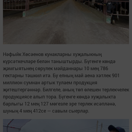
Нәфыйк Хөсәенов кунакларны хуҗалыкның
күрсәткечләре белән таныштырды. Бүгенге көндә
җәмгыятьнең сөрүлек мәйданнары 10 мең 786
гектарны тәшкил итә. Бу елның май аена хәтлек 901
миллион сумнан артык тулаем продукция
җитештергәннәр. Билгеле, аның төп өлешен терлекчелек
продукциясе алып тора. Бүгенге көндә хуҗалыкта
барлыгы 12 мең 127 мөгезле эре терлек исәпләнә,
шуның 4 мең 412се — савым сыерлар.