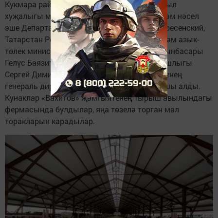
Кукмара районына Россия Федерациясе авыл
хуҗалыгы министрлыгының терлекчелек һәм нәсел
эше Департаменты директоры Сергей Воскресенский,
Татарстан Республикасы авыл хуҗалыгы һәм азык-
төлек министрының терлекчелек буенча урынбасары
Гелүс Баязитовлар килде. Аларны район башлыгы
Сергей Димитриев һәм «Вахитов» җәмгыятенең
генераль директоры Нәфыйк Хөсәенов каршы алды.
Кунаклар «Вахитов» җәмгыятенең Тырыш авылындагы
фермасында булдылар, яңа төзелә торган мал
торакларын карадылар.