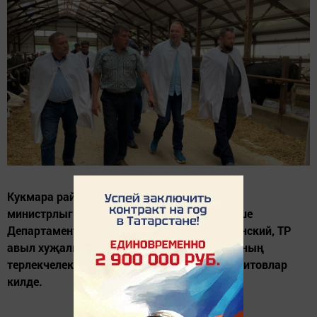
Кукмара районына РФ авыл хуҗалыгы
министрлыгының терлекчелек һәм нәсел эше
Департаменты директоры Сергей Воскресенский, ТР
авыл хуҗалыгы һәм азык-төлек министрының
терлекчелек буенча урынбасары Гелүс Баязитовлар
килде.