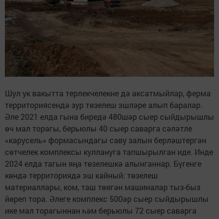
Шул ук вакытта терлекчелекне дә аксатмыйлар, ферма
территориясендә зур төзелеш эшләре алып баралар.
Әле 2021 елда гына биредә 480шәр сыер сыйдырышлы
өч мал торагы, берьюлы 40 сыер саварга сәләтле
«карусель» формасындагы саву залын берләштергән
сөтчелек комплексы куллануга тапшырылган иде. Инде
2024 елда тагын яңа төзелешкә алынганнар. Бүгенге
көндә территориядә эш кайный: төзелеш
материаллары, ком, таш төягән машиналар тыз-быз
йөреп тора. Әлеге комплекс 500әр сыер сыйдырышлы
ике мал торагыннан һәм берьюлы 72 сыер саварга