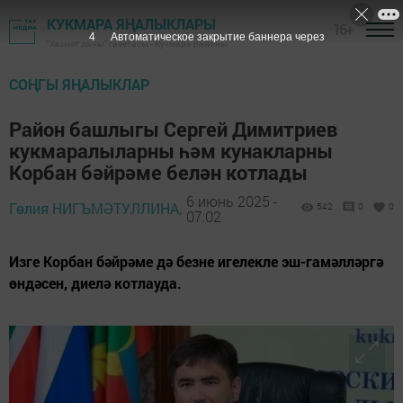
КУКМАРА ЯҢАЛЫКЛАРЫ
16+
2
Автоматическое закрытие баннера через
"Хезмәт даны" газетасы - Кукмара районы
СОҢГЫ ЯҢАЛЫКЛАР
Район башлыгы Сергей Димитриев
кукмаралыларны һәм кунакларны
Корбан бәйрәме белән котлады
6 июнь 2025 -
Гөлия НИГЪМӘТУЛЛИНА,
542
0
0
07:02
Изге Корбан бәйрәме дә безне игелекле эш-гамәлләргә
өндәсен, диелә котлауда.