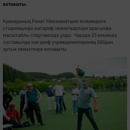
катнашты.
Кукмараның Ринат Мөхәммәтшин исемендәге
стадионында мәгариф хезмәткәрләре арасында
масштаблы спартакиада узды. Чарада 33 команда
составында мәгариф учреждениеләренең 350дән
артык хезмәткәре катнашты.