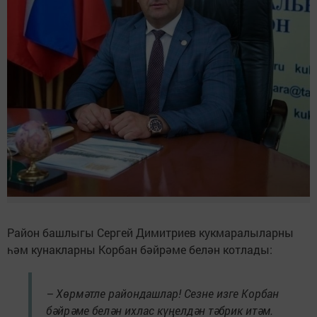
Район башлыгы Сергей Димитриев кукмаралыларны
һәм кунакларны Корбан бәйрәме белән котлады:
– Хөрмәтле райондашлар! Сезне изге Корбан
бәйрәме белән ихлас күңелдән тәбрик итәм.