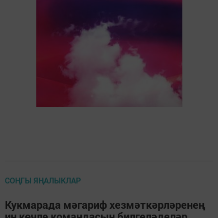
СОҢГЫ ЯҢАЛЫКЛАР
Кукмарада мәгариф хезмәткәрләренең
иң көчле командасын билгеләделәр