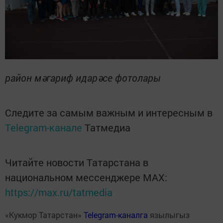
район мәгариф идарәсе фотолары
Следите за самым важным и интересным в
Telegram-канале
Татмедиа
Читайте новости Татарстана в
национальном мессенджере MАХ:
https://max.ru/tatmedia
«Кукмор Татарстан»
Telegram-каналга
язылыгыз