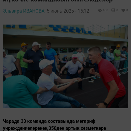
Эльвира ИВАНОВА,
5 июнь 2025 - 16:12
630
0
0
Чарада 33 команда составында мәгариф
учреждениеләренең 350дән артык хезмәткәре