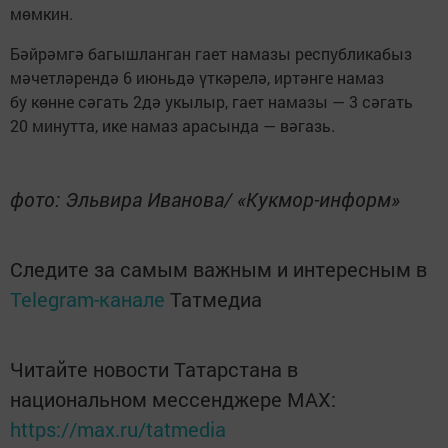
мөмкин.
Бәйрәмгә багышланган гает намазы республикабыз
мәчетләрендә 6 июньдә үткәрелә, иртәнге намаз
бу көнне сәгать 2дә укылыр, гает намазы — 3 сәгать
20 минутта, ике намаз арасында — вәгазь.
фото: Эльвира Иванова/ «Кукмор-информ»
Следите за самым важным и интересным в
Telegram-канале
Татмедиа
Читайте новости Татарстана в
национальном мессенджере MАХ:
https://max.ru/tatmedia