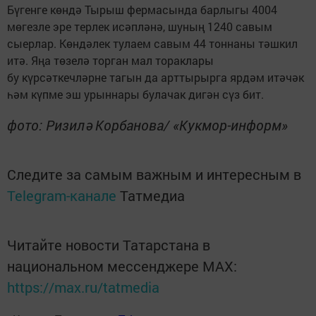
Бүгенге көндә Тырыш фермасында барлыгы 4004
мөгезле эре терлек исәпләнә, шуның 1240 савым
сыерлар. Көндәлек тулаем савым 44 тоннаны тәшкил
итә. Яңа төзелә торган мал тораклары
бу күрсәткечләрне тагын да арттырырга ярдәм итәчәк
һәм күпме эш урыннары булачак дигән сүз бит.
фото: Ризилә Корбанова/ «Кукмор-информ»
Следите за самым важным и интересным в
Telegram-канале
Татмедиа
Читайте новости Татарстана в
национальном мессенджере MАХ:
https://max.ru/tatmedia