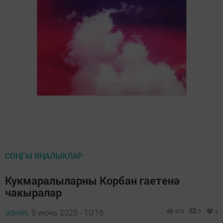
СОҢГЫ ЯҢАЛЫКЛАР
Кукмаралыларны Корбан гаетенә
чакыралар
admin,
5 июнь 2025 - 10:16
679
0
0