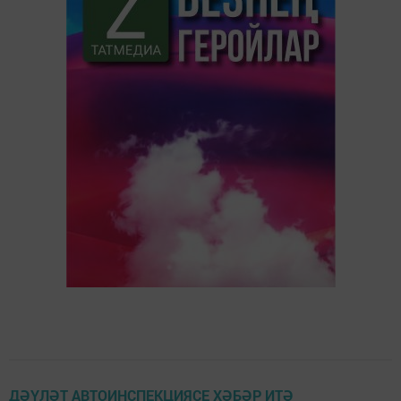
ДӘҮЛӘТ АВТОИНСПЕКЦИЯСЕ ХӘБӘР ИТӘ