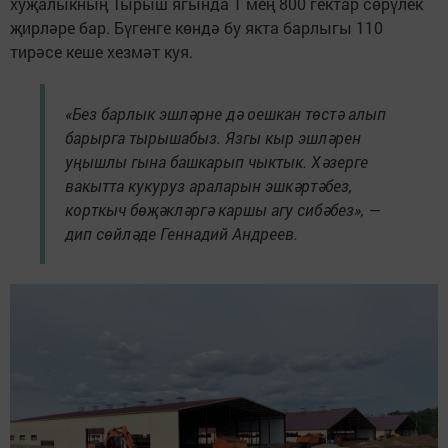
хуҗалыкның Тырыш ягында 1 мең 800 гектар сөрүлек
җирләре бар. Бүгенге көндә бу якта барлыгы 110
тирәсе кеше хезмәт куя.
«Без барлык эшләрне дә оешкан төстә алып
барырга тырышабыз. Язгы кыр эшләрен
уңышлы гына башкарып чыктык. Хәзерге
вакытта кукуруз араларын эшкәртәбез,
корткыч бөҗәкләргә каршы агу сибәбез», —
дип сөйләде Геннадий Андреев.