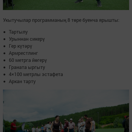
Укытучылар программаның 8 төре буенча ярышты:
Тартылу
Урыннан сикерү
Гер күтәрү
Армрестлинг
60 метрга йөгерү
Граната ыргыту
4×100 метрлы эстафета
Аркан тарту