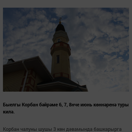
Быелгы Корбан бәйрәме 6, 7, 8нче июнь көннәренә туры
килә.
Корбан чалуны шушы 3 көн дәвамында башкарырга