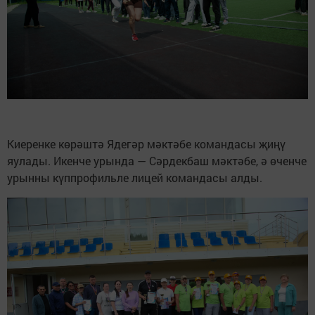
Киеренке көрәштә Ядегәр мәктәбе командасы җиңү
яулады. Икенче урында — Сәрдекбаш мәктәбе, ә өченче
урынны күппрофильле лицей командасы алды.