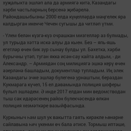
хуҗалыкта эшләп ала да армиягә китә, Казандагы
хәрби частьларның берсенә җибәрелә.
Райондашыбызны 2000 елда күңелләрдә мәңгелек яра
калдырган икенче Чечен сугышы да читләп үтми.
- Үлем белән күзгә-күз очрашкан мизгелләр аз булмады,
ул турыда хәтта искә алуы да кыен. Без – япь-яшь
егетләр өчен бик зур сынау булды ул. Бәхеткә, хәрби
бурычны үтәп, туган якка исән-сау кайта алдым, - ди
Александр. – Армиядән соң милициягә эшкә керү өчен
әзерләнә башладым, документлар тупладым. Иң элек
Казандагы эчке эшләр бүлегенә урнаштым, бераздан
Кукмарага күчеп, 15 ел дәвамында полиция шоферы
булып эшләдем. Ә инде 2017 елдан мин ведомстводан
тыш сак идарәсенең район бүлекчәсендә өлкән
полиция хезмәткәре вазыйфасында.
Куркыныч һәм шул ук вакытта гаять кирәкле һөнәрне
сайлавына һич үкенми өч бала әтисе. Тормыш иптәше,