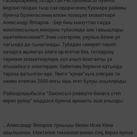
гаскәрләренең Татарстан Республикасы буенча
ведомстводан тыш сак идарәсенең Кукмара районы
буенча бүлекчәсенең өлкән полиция хезмәткәре
Александр Яппаров. - Бер биш минуттан сәүдә
комплексының янкорма түбәсендә аяк тавышлары
ишетелмәсенме?! Эчке сизгерлек, уяулык безне ул
чагында да сынатмады. Түбәдән сикереп төшеп
качарга җыенган әлеге ир-егетне без, тоткарлау
төркеме хезмәткәрләре, күз ачып йомганчы үз
ятьмәбезгә эләктердек. Кибетнең беренче катында
тәрәзә ватылган иде. Төнге “кунак”ның элегрәк тә
хөкем ителгән 2000 елгы яшь егет булуы ачыкланды.
Райондашыбызга “Законсыз рәвештә бинага үтеп
кереп урлау” маддәсе буенча җинаять эше ачылды.
...Александр Яппаров тумышы белән Иске Кенә
авылыннан. Мәктәпне тәмамлаганнан соң, бераз күмәк