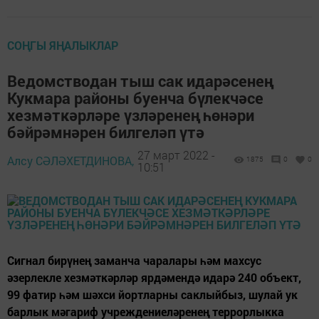
СОҢГЫ ЯҢАЛЫКЛАР
Ведомстводан тыш сак идарәсенең
Кукмара районы буенча бүлекчәсе
хезмәткәрләре үзләренең һөнәри
бәйрәмнәрен билгеләп үтә
27 март 2022 -
Алсу СӘЛӘХЕТДИНОВА,
1875
0
0
10:51
Сигнал бирүнең заманча чаралары һәм махсус
әзерлекле хезмәткәрләр ярдәмендә идарә 240 объект,
99 фатир һәм шәхси йортларны саклыйбыз, шулай ук
барлык мәгариф учреждениеләренең террорлыкка