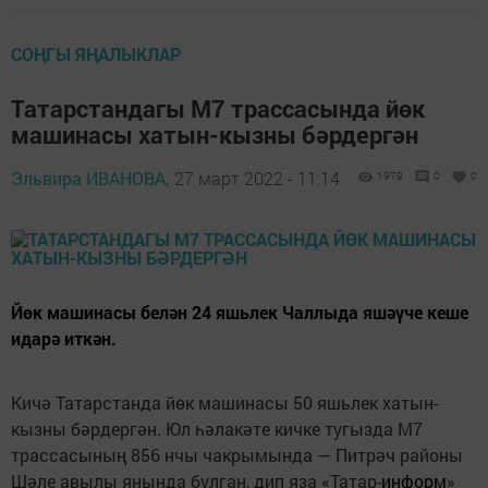
СОҢГЫ ЯҢАЛЫКЛАР
Татарстандагы М7 трассасында йөк
машинасы хатын-кызны бәрдергән
Эльвира ИВАНОВА,
27 март 2022 - 11:14
1979
0
0
Йөк машинасы белән 24 яшьлек Чаллыда яшәүче кеше
идарә иткән.
Кичә Татарстанда йөк машинасы 50 яшьлек хатын-
кызны бәрдергән. Юл һәлакәте кичке тугызда М7
трассасының 856 нчы чакрымында — Питрәч районы
Шәле авылы янында булган, дип яза «Татар-
информ
»