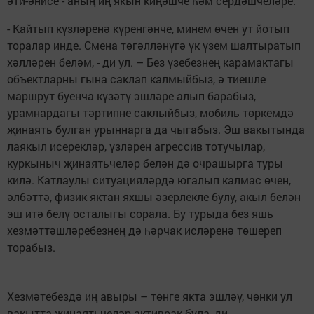
әти-әнисе - аның иң якын киңәшче һәм сердәшчеләре.
- Кайтып күзләренә күренгәнче, минем өчен ут йотып
торалар инде. Смена төгәлләнүгә үк үзем шалтыратып
хәлләрен беләм, - ди ул. – Без үзебезнең карамактагы
объектларны гына саклап калмыйбыз, ә тиешле
маршрут буенча күзәтү эшләре алып барабыз,
урамнардагы тәртипне саклыйбыз, мобиль төркемдә
җинаять булган урыннарга да чыгабыз. Эш вакытында
лаякыл исерекләр, үзләрен агрессив тотучылар,
куркыныч җинаятьчеләр белән дә очрашырга туры
килә. Катлаулы ситуацияләрдә югалып калмас өчен,
әлбәттә, физик яктан яхшы әзерлекле булу, акыл белән
эш итә белү осталыгы сорала. Бу турыда без яшь
хезмәттәшләребезнең дә һәрчак исләренә төшереп
торабыз.
Хезмәтебездә иң авыры – төнге якта эшләү, чөнки ул
вакытта җинаятьчеләр активрак була, ди