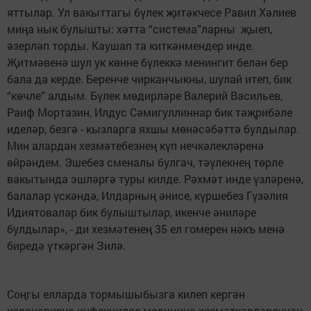
яттылар. Ул вакыттагы бүлек җитәкчесе Равил Хәлиев
миңа нык булышты: хәтта “система”ларны җыеп,
әзерләп торды. Каушап та киткәнмендер инде.
Җитмәвенә шул ук көнне бүлеккә менингит белән бер
бала да керде. Беренче чирканчыкны, шулай итеп, бик
“көчле” алдым. Бүлек мөдирләре Валерий Васильев,
Раиф Мортазин, Илдус Сәмигуллиннар бик тәҗрибәле
иделәр, безгә - кызларга яхшы мөнәсәбәттә булдылар.
Мин алардан хезмәтебезнең күп нечкәлекләренә
өйрәндем. Эшебез сменалы булгач, тәүлекнең төрле
вакытында эшләргә туры килде. Рәхмәт инде үзләренә,
балалар үскәндә, Илдарның әнисе, күршебез Гүзәлия
Идиятовалар бик булыштылар, икенче әниләре
булдылар», - ди хезмәтенең 35 ел гомерен нәкъ менә
биредә үткәргән Зилә.
Соңгы елларда тормышыбызга килеп кергән
коронавирус инфекциясе медицина хезмәткәрләреннән