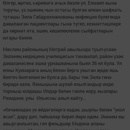
Өлгер, җитез, һәркемгә ачык йөзле ул. Елмаеп кына
торучы, үз эшенең чын остасы булган өлкән шәфкать
туташы Зилә Габдрахманованы инфекция бүлегендә
дәваланган пациентлары гына түгел, хезмәттәшләре
дә хөрмәт итә, эшен, кешелеклелек сыйфатларын
югары бәяли.
Мөслим районының Митрәй авылында туып-үскән
Зиләнең медицина училищесын тәмамлап, район үзәк
дәваханәсенә эшкә урнашканына быел 36 ел була. Ул
елны Кукмарага аның белән бергә укыган җиде яшь
белгеч билгеләнгән булса да, бары тик Зилә генә
биредә кала. Язмышына шулай язылгандыр инде:
тормыш юлдашы Илдар белән гаилә кору, кызлары
Резидәне, улы Ильясны алып кайту...
«Кечкенәдән үк өйдәгеләргә кадак, шырпы белән “укол
ясап”, дару дип, төймәләр биреп йөри идем. Әнкәем еш
авырганлыктан, гел фельдшер Мәдинә апаны