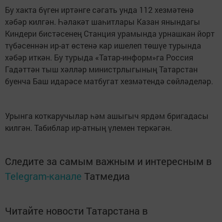
Бу хакта бүген иртәнге сәгать унда 112 хезмәтенә
хәбәр килгән. Һәлакәт шаһитлары Казан янындагы
Киндери бистәсенең Станция урамында урнашкан йорт
түбәсеннән ир-ат өстенә кар ишелеп төшүе турында
хәбәр иткән. Бу турыда «Татар-информ»га Россия
Гадәттән тыш хәлләр министрлыгының Татарстан
буенча Баш идарәсе матбугат хезмәтендә сөйләделәр.
Урынга коткаручылар һәм ашыгыч ярдәм бригадасы
килгән. Табиблар ир-атның үлемен теркәгән.
Следите за самым важным и интересным в
Telegram-канале
Татмедиа
Читайте новости Татарстана в