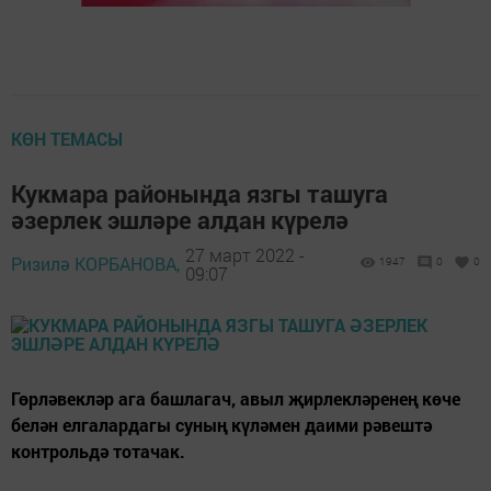
КӨН ТЕМАСЫ
Кукмара районында язгы ташуга
әзерлек эшләре алдан күрелә
27 март 2022 -
Ризилә КОРБАНОВА,
1947
0
0
09:07
Гөрләвекләр ага башлагач, авыл җирлекләренең көче
белән елгалардагы суның күләмен даими рәвештә
контрольдә тотачак.