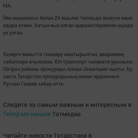
МА.
Йөк машинасы белән 24 яшьлек Чаллыда яшәүче кеше
идарә иткән. Хатын-кыз алган җәрәхәтләреннән шунда
ук үлгән.
Хәзерге вакытта тикшерү оештырылган, авариянең
сәбәпләре ачыклана. Юл-транспорт һәлакәте урынына
Питрәч районы прокуроры Алмаз Әхмәтшин чыкты. Бу
хакта Татарстан прокурорының өлкән ярдәмчесе
Руслан Галиев хәбәр итте.
Следите за самым важным и интересным в
Telegram-канале
Татмедиа
Читайте новости Татарстана в