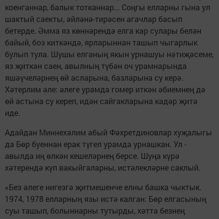
коенганнар, балык тотканнар... Соңгы елларны гына ул
шактый саекты, әйләнә-тирәсен агачлар басып
бетерде. Әмма яз көннәрендә елга кар сулары белән
байый, боз киткәндә, ярларыннан ташып чыгарлык
булып тула. Шушы елганың якын урнашуы нәтиҗәсеме,
яз җиткән саен, авылның түбән оч урамнарында
яшәүчеләрнең өй асларына, базларына су керә.
Хәтерлим әле: әлеге урамда гомер иткән әбиемнең дә
өй астына су кереп, идән сайгакларына кадәр җитә
иде.
Адайдан Миннехәлим абый Фәхретдиновлар хуҗалыгы
да Бөр буеннан ерак түгел урамда урнашкан. Ул -
авылда иң өлкән кешеләрнең берсе. Шуңа күрә
хәтерендә күп вакыйгаларны, истәлекләрне саклый.
«Без әлеге нигезгә җитмешенче елны башка чыктык.
1974, 1978 елларның язы истә калган: Бөр елгасының
суы ташып, болыннарны тутырды, хәтта безнең