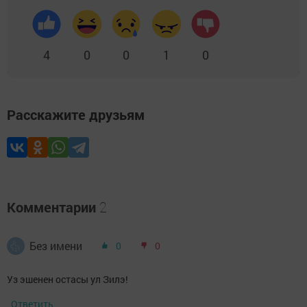
4
0
0
1
0
Расскажите друзьям
Комментарии
2
Без имени
0
0
Уз эшенен остасы ул Зилэ!
Ответить