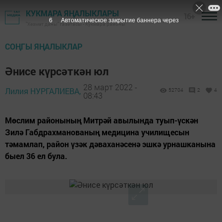
КУКМАРА ЯҢАЛЫКЛАРЫ
16+
4
Автоматическое закрытие баннера через
"Хезмәт даны" газетасы - Кукмара районы
СОҢГЫ ЯҢАЛЫКЛАР
Әнисе күрсәткән юл
28 март 2022 -
Лилия НУРГАЛИЕВА,
52704
2
4
08:43
Мөслим районының Митрәй авылында туып-үскән
Зилә Габдрахманованың медицина училищесын
тәмамлап, район үзәк дәваханәсенә эшкә урнашканына
быел 36 ел була.