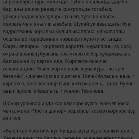
апрельләргә туры килә иде. Лубян авылында дамба
бар, аны даими рәвештә контрольдә тотабыз,
урманнардан кар сулары төшеп, тула башлагач,
саклагычын ачып агызабыз. Шулай ук авылдагы буа
гидротехник корылма булып исәпләнә, ул җаваплы
оешмалар тарафыннан һәрвакыт күзәтү астында.
Соңгы елларны җирлектә каралты-кураларны су басу
очракларының булганы юк, үткән ел бер хуҗалыкның
бакчасына су кергән иде. Җирлектә яшәүче
өлкәннәрдән: “Быел кар көпшәк, шуңа күрә тиз эреп
бетәчәк”, - дигән сүзләр ишетелә. Ничек буласын вакыт
күрсәтер, бәла-казалар гына китермәсен», - диде Лубян
авыл җирлеге башлыгы Гүзәлия Тежикова.
Шәһәр урамнарында кар өемнәре күзгә күренеп юкка
чыга, моңа «Чиста шәһәр» оешмасы хезмәткәрләре зур
көч куя.
«Быел кар искиткеч күп булды, шуңа күрә эш җитәрлек.
Хәзерге вакытта барлык техника, эшчеләребез урамда.