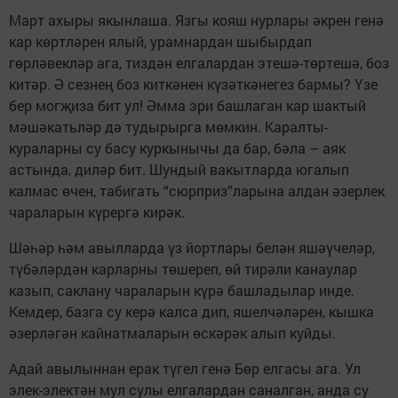
Март ахыры якынлаша. Язгы кояш нурлары әкрен генә
кар көртләрен ялый, урамнардан шыбырдап
гөрләвекләр ага, тиздән елгалардан этешә-төртешә, боз
китәр. Ә сезнең боз киткәнен күзәткәнегез бармы? Үзе
бер могҗиза бит ул! Әмма эри башлаган кар шактый
мәшәкатьләр дә тудырырга мөмкин. Каралты-
кураларны су басу куркынычы да бар, бәла – аяк
астында, диләр бит. Шундый вакытларда югалып
калмас өчен, табигать “сюрприз”ларына алдан әзерлек
чараларын күрергә кирәк.
Шәһәр һәм авылларда үз йортлары белән яшәүчеләр,
түбәләрдән карларны төшереп, өй тирәли канаулар
казып, саклану чараларын күрә башладылар инде.
Кемдер, базга су керә калса дип, яшелчәләрен, кышка
әзерләгән кайнатмаларын өскәрәк алып куйды.
Адай авылыннан ерак түгел генә Бөр елгасы ага. Ул
элек-электән мул сулы елгалардан саналган, анда су