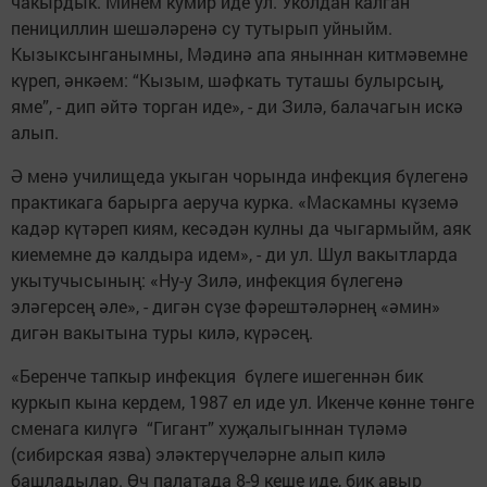
чакырдык. Минем кумир иде ул. Уколдан калган
пенициллин шешәләренә су тутырып уйныйм.
Кызыксынганымны, Мәдинә апа яныннан китмәвемне
күреп, әнкәем: “Кызым, шәфкать туташы булырсың,
яме”, - дип әйтә торган иде», - ди Зилә, балачагын искә
алып.
Ә менә училищеда укыган чорында инфекция бүлегенә
практикага барырга аеруча курка. «Маскамны күземә
кадәр күтәреп киям, кесәдән кулны да чыгармыйм, аяк
киемемне дә калдыра идем», - ди ул. Шул вакытларда
укытучысының: «Ну-у Зилә, инфекция бүлегенә
эләгерсең әле», - дигән сүзе фәрештәләрнең «әмин»
дигән вакытына туры килә, күрәсең.
«Беренче тапкыр инфекция бүлеге ишегеннән бик
куркып кына кердем, 1987 ел иде ул. Икенче көнне төнге
сменага килүгә “Гигант” хуҗалыгыннан түләмә
(сибирская язва) эләктерүчеләрне алып килә
башладылар. Өч палатада 8-9 кеше иде, бик авыр