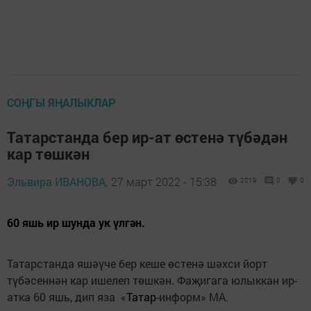
СОҢГЫ ЯҢАЛЫКЛАР
Татарстанда бер ир-ат өстенә түбәдән
кар төшкән
Эльвира ИВАНОВА,
27 март 2022 - 15:38
2019
0
0
60 яшь ир шунда ук үлгән.
Татарстанда яшәүче бер кеше өстенә шәхси йорт
түбәсеннән кар ишелеп төшкән. Фаҗигага юлыккан ир-
атка 60 яшь, дип яза «
Татар
-информ» МА.