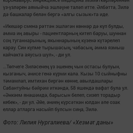
үз-үзләрен аямыйча эшләүне таләп итте. Әлбәттә, Зилә
дә башкалар белән бергә «алгы сызык»та иде.
«Икешәр смена рәттән эшләгән көннәр дә күп булды,
әмма иң авыры - пациентларның китеп баруы, шуннан
соң туганнарының, якыннарының күзенә күтәрелеп
карау. Син күпме тырышасың, чабасың, әмма язмыш
кайчакта аяусыз шул», - ди ул.
...Төпчеге Зиләсенең үз эшенең чын остасы булуын,
кызганыч, әнисе генә күрми кала. Кызы 10 сыйныфны
тәмамлап, имтихан биргән көнне, авылдашлары
Сабантуйны бәйрәм иткәндә, 58 яшендә вафат була ул.
«Әнкәем янәшәмдә, барысын белеп, сизеп торадыр
кебек», - ди ул. Әйе, әниең күрсәткән юлдан әле озак
еллар атларга насыйп булсын сиңа, Зилә.
Фото: Лилия Нургалиева/ «Хезмәт даны»