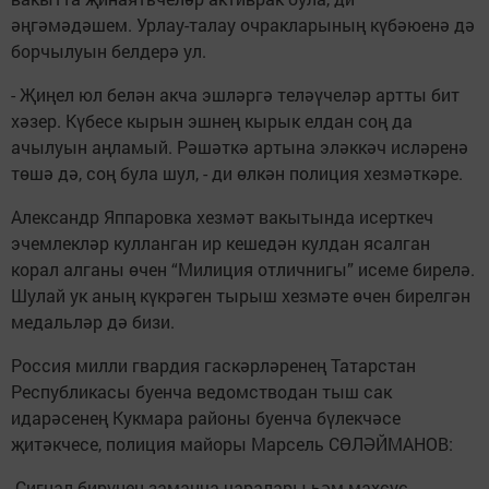
әңгәмәдәшем. Урлау-талау очракларының күбәюенә дә
борчылуын белдерә ул.
- Җиңел юл белән акча эшләргә теләүчеләр артты бит
хәзер. Күбесе кырын эшнең кырык елдан соң да
ачылуын аңламый. Рәшәткә артына эләккәч исләренә
төшә дә, соң була шул, - ди өлкән полиция хезмәткәре.
Александр Яппаровка хезмәт вакытында исерткеч
эчемлекләр кулланган ир кешедән кулдан ясалган
корал алганы өчен “Милиция отличнигы” исеме бирелә.
Шулай ук аның күкрәген тырыш хезмәте өчен бирелгән
медальләр дә бизи.
Россия милли гвардия гаскәрләренең Татарстан
Республикасы буенча ведомстводан тыш сак
идарәсенең Кукмара районы буенча бүлекчәсе
җитәкчесе, полиция майоры Марсель СӨЛӘЙМАНОВ:
-Сигнал бирүнең заманча чаралары һәм махсус