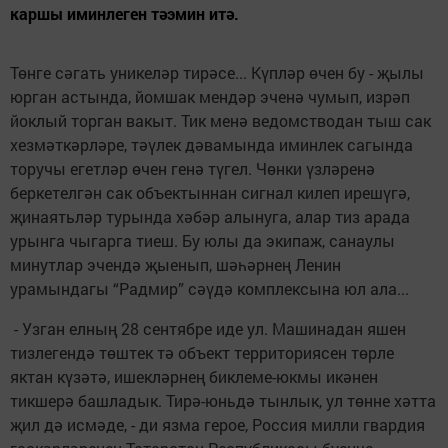
каршы иминлеген тәэмин итә.
Төнге сәгать уникеләр тирәсе... Күпләр өчен бу - җылы
юрган астында, йомшак мендәр эченә чумып, изрәп
йоклый торган вакыт. Тик менә ведомстводан тыш сак
хезмәткәрләре, тәүлек дәвамында иминлек сагында
торучы егетләр өчен генә түгел. Чөнки үзләренә
беркетелгән сак объектыннан сигнал килеп ирешүгә,
җинаятьләр турында хәбәр алынуга, алар тиз арада
урынга чыгарга тиеш. Бу юлы да экипаж, санаулы
минутлар эчендә җыенып, шәһәрнең Ленин
урамындагы “Радмир” сәүдә комплексына юл ала...
- Узган елның 28 сентябре иде ул. Машинадан яшен
тизлегендә төштек тә объект территориясен төрле
яктан күзәтә, ишекләрнең биклеме-юкмы икәнен
тикшерә башладык. Тирә-юньдә тынлык, ул төнне хәтта
җил дә исмәде, - ди язма герое, Россия милли гвардия