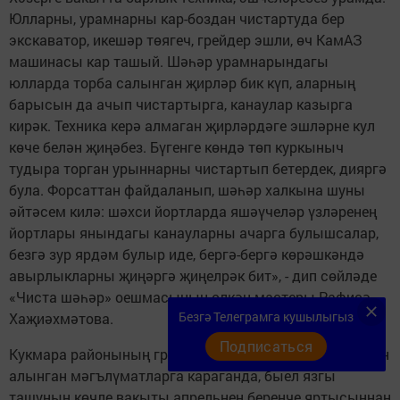
Юлларны, урамнарны кар-боздан чистартуда бер
экскаватор, икешәр төягеч, грейдер эшли, өч КамАЗ
машинасы кар ташый. Шәһәр урамнарындагы
юлларда торба салынган җирләр бик күп, аларның
барысын да ачып чистартырга, канаулар казырга
кирәк. Техника керә алмаган җирләрдәге эшләрне кул
көче белән җиңәбез. Бүгенге көндә төп куркыныч
тудыра торган урыннарны чистартып бетердек, дияргә
була. Форсаттан файдаланып, шәһәр халкына шуны
әйтәсем килә: шәхси йортларда яшәүчеләр үзләренең
йортлары янындагы канауларны ачарга булышсалар,
безгә зур ярдәм булыр иде, бергә-бергә көрәшкәндә
авырлыкларны җиңәргә җиңелрәк бит», - дип сөйләде
«Чиста шәһәр» оешмасының өлкән мастеры Рафисә
Безгә Телеграмга кушылыгыз
Хаҗиәхмәтова.
Подписаться
Кукмара районының гражданнарны яклау идарәсеннән
алынган мәгълүматларга караганда, быел язгы
ташуның көчле вакыты апрельнең беренче яртысыннан