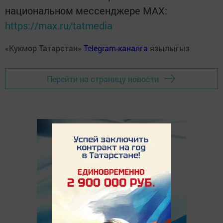
национальном мессенджере MАХ:
https://max.ru/tatmedia
«Кукмор Татарстан»
Telegram-каналга
язылыгыз
Перейти на страницу новости