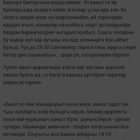
бәрәңге бакчасына кадәр менде. Ул вакытта яр
буйларында хәзерге кебек агачлар үсми иде әле. Яз
килүгә алдан әллә ни әзерләнмибез, өй тирәләрен
кардан ачып, канаулар казыйбыз, март урталарында
баздан бәрәңгеләрне чыгарып куябыз. Соңгы елларны
бу кадәр күп кар яуганы юк иде, игеннәргә бик әйбәт
булыр. Туң да 25-30 сантиметр тирәсе генә, җиргә сеңеп
бетәр дип ышанабыз», - диде ул, хатирәләрен барлап.
Лубян авыл җирлегендә әлегә кар юрганы шактый
калын булса да, су басуга каршы күптөрле чаралар
алдан ук күрелә.
«Быел яз бик ялындырып кына килә, әмма гадәттән
тыш хәлләргә әзер булырга кирәк. Безнең җирлектә
язын ике куркыныч вакыт була: шуның берсе - урман
сулары төшкәндә, икенчесе - Нократ елгасыннан боз
киткәндә. Соңгысы исә башка елларны 18-19