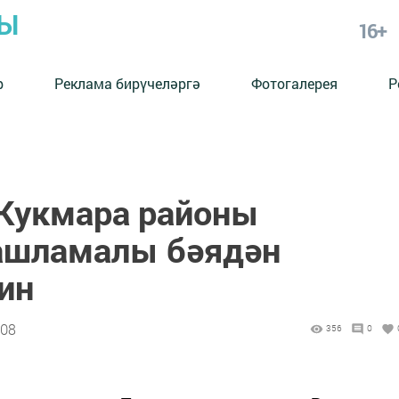
РЫ
16+
р
Реклама бирүчеләргә
Фотогалерея
Р
 Кукмара районы
ашламалы бәядән
ин
:08
356
0