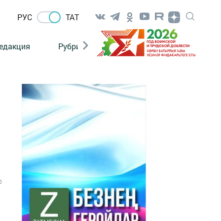
РУС
ТАТ
едакция
Рубрикалар
0