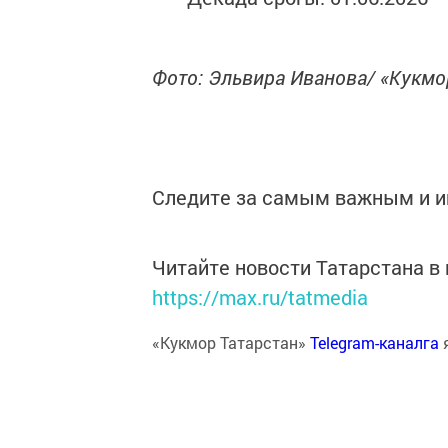
Фото: Эльвира Иванова/ «Кукм
Следите за самым важным и 
Читайте новости Татарстана 
https://max.ru/tatmedia
«Кукмор Татарстан»
Telegram-каналга