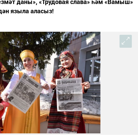
езмәт даны», «Трудовая слава» һәм «Вамыш»
ән языла аласыз!