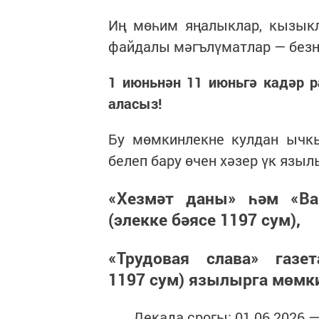
Иң мөһим яңалыклар, кызык
файдалы мәгълүматлар — безн
1 июньнән 11 июньгә кадәр 
аласыз!
Бу мөмкинлекне кулдан ычк
белеп бару өчен хәзер үк языл
«Хезмәт даны» һәм «Ва
(элекке бәясе 1197 сум),
«Трудовая слава» газе
1197 сум) язылырга мөмк
Декада срогы: 01.06.2026 — 1