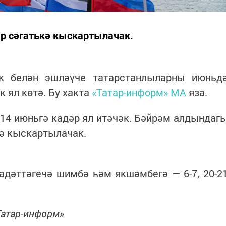
р сәгатькә кыскартылачак.
к белән эшләүче татарстанлыларны июньд
к ял көтә. Бу хакта
«Татар-информ» МА
яза.
14 июньгә кадәр ял итәчәк. Бәйрәм алдындаг
кә кыскартылачак.
адәттәгечә шимбә һәм якшәмбегә — 6-7, 20-2
Татар-информ»