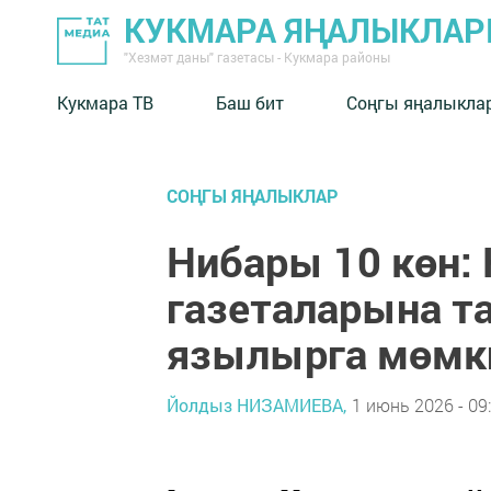
КУКМАРА ЯҢАЛЫКЛА
"Хезмәт даны" газетасы - Кукмара районы
Кукмара ТВ
Баш бит
Соңгы яңалыкла
СОҢГЫ ЯҢАЛЫКЛАР
Нибары 10 көн:
газеталарына т
язылырга мөмк
Йолдыз НИЗАМИЕВА,
1 июнь 2026 - 09