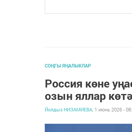
СОҢГЫ ЯҢАЛЫКЛАР
Россия көне уңа
озын яллар көт
Йолдыз НИЗАМИЕВА,
1 июнь 2026 - 08