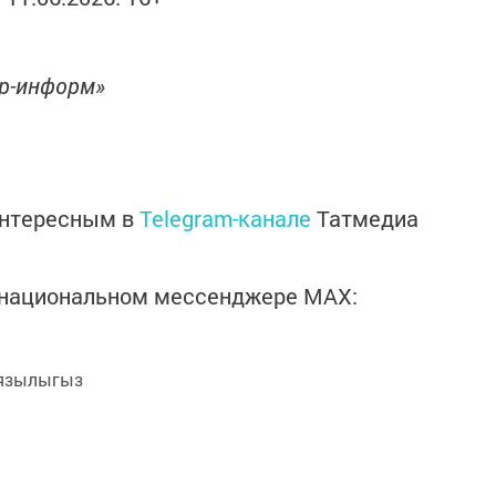
ор-информ»
интересным в
Telegram-канале
Татмедиа
в национальном мессенджере MАХ:
язылыгыз