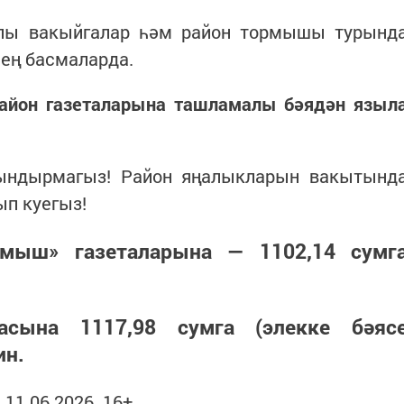
лы вакыйгалар һәм район тормышы турынд
ең басмаларда.
район газеталарына ташламалы бәядән языл
ындырмагыз! Район яңалыкларын вакытынд
ып куегыз!
мыш» газеталарына — 1102,14 сумг
тасына 1117,98 сумга (элекке бәяс
ин.
1.06.2026. 16+