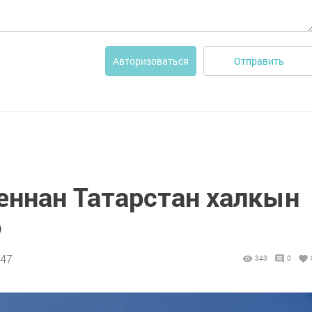
Отправить
Авторизоваться
еннан Татарстан халкын
ә
:47
343
0