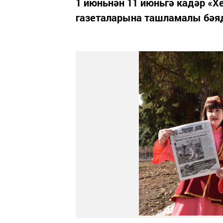
1 июньнән 11 июньгә кадәр «Х
газеталарына ташламалы бәяд