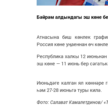
Бәйрәм алдындагы эш көне бе
Атнасына биш көнлек графи
Россия көне уңаеннан өч көнле
Республика халкы 12 июньнән 
эш көне — 11 июнь бер сәгать
Июньдәге калган ял көннәре г
һәм 27-28 июньгә туры килә.
Фото: Салават Камалетдинов/ «