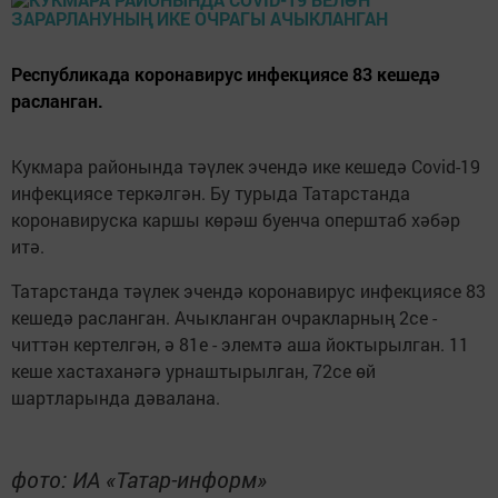
Республикада коронавирус инфекциясе 83 кешедә
расланган.
Кукмара районында тәүлек эчендә ике кешедә Covid-19
инфекциясе теркәлгән. Бу турыда Татарстанда
коронавируска каршы көрәш буенча оперштаб хәбәр
итә.
Татарстанда тәүлек эчендә коронавирус инфекциясе 83
кешедә расланган. Ачыкланган очракларның 2се -
читтән кертелгән, ә 81е - элемтә аша йоктырылган. 11
кеше хастаханәгә урнаштырылган, 72се өй
шартларында дәвалана.
фото: ИА «Татар-информ»