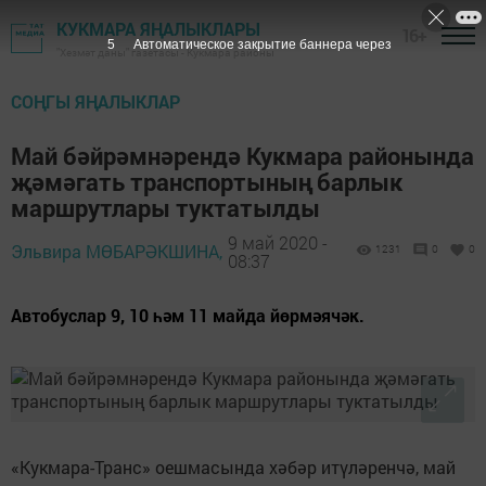
КУКМАРА ЯҢАЛЫКЛАРЫ
16+
4
Автоматическое закрытие баннера через
"Хезмәт даны" газетасы - Кукмара районы
СОҢГЫ ЯҢАЛЫКЛАР
Май бәйрәмнәрендә Кукмара районында
җәмәгать транспортының барлык
маршрутлары туктатылды
9 май 2020 -
Эльвира МӨБАРӘКШИНА,
1231
0
0
08:37
Автобуслар 9, 10 һәм 11 майда йөрмәячәк.
«Кукмара-Транс» оешмасында хәбәр итүләренчә, май