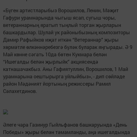
«Бүген артистларыбыз Ворошилов, Ленин, Мәҗит
Гафури урамнарында чыгыш ясап, сугыш чоры,
ветераннарның яратып тыңлый торган җырларын
башкардылар. Шулай ук районыбызның композиторы
Дамир Рафыйков иҗат иткән “Ветераннар” җыры
хөрмәтле өлкәннәребезгә бүләк буларак яңгырады. Ә 9
Май көнне сәгать 10да бөтен Кукмара белән
“Ишегалды белән җырлыйк” акциясендә
катнашачакбыз. Аны Гафиятуллин, Ворошилов, 1 Май
урамнарына оештырырга уйлыйбыз», - дип сөйләде
район Мәдәният йортының режиссеры Рамил
Сәлахетдинов.
Әлеге чара Газинур Гыйльфанов башкаруында «День
Победы» җыры белән тәмамланды, аңа ишегалдында