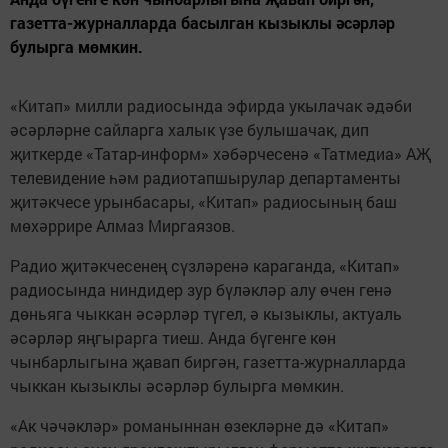
газетта-журналларда басылган кызыклы әсәрләр
булырга мөмкин.
«Китап» милли радиосында эфирда укылачак әдәби
әсәрләрне сайларга халык үзе булышачак, дип
җиткерде «Татар-информ» хәбәрчесенә «Татмедиа» АҖ
телевидение һәм радиотапшырулар департаменты
җитәкчесе урынбасары, «Китап» радиосының баш
мөхәррире Алмаз Миргаязов.
Радио җитәкчесенең сүзләренә караганда, «Китап»
радиосында ниндидер зур бүләкләр алу өчен генә
дөньяга чыккан әсәрләр түгел, ә кызыклы, актуаль
әсәрләр яңгырарга тиеш. Анда бүгенге көн
чынбарлыгына җавап биргән, газетта-журналларда
чыккан кызыклы әсәрләр булырга мөмкин.
«Ак чәчәкләр» романыннан өзекләрне дә «Китап»