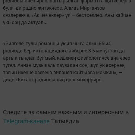
радиосы өчен яраклаштырылган форматта җиткерергә
була, ди радио җитәкчесе. Алмаз Миргаязов
сүзләренчә, «Ак чәчәкләр» ул – бестселлер. Аны кайчан
укысаң да актуаль.
«Билгеле, тулы романны укып чыга алмыйбыз,
радиода бер интонациядәге әйберне 3-5 минуттан да
артык тыңлап булмый, кешенең физиологиясе аңа әзер
түгел. Аннан музыкаль паузадан соң, шул ук әсәрнең
тагын икенче өзегенә әйләнеп кайтырга мөмкин», —
диде «Китап» радиосының баш мөхәррире.
Следите за самым важным и интересным в
Telegram-канале
Татмедиа