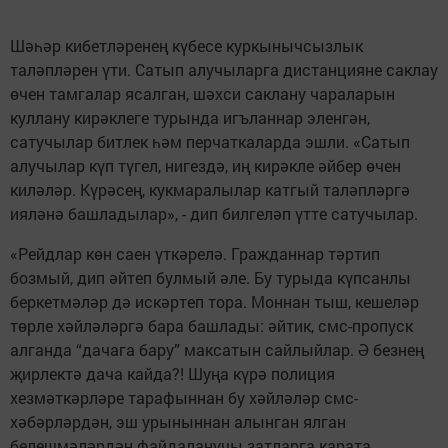
Шәһәр кибетләренең күбесе куркынычсызлык
таләпләрен үти. Сатып алучыларга дистанцияне саклау
өчен тамгалар ясалган, шәхси саклану чараларын
куллану кирәклеге турында игъланнар эленгән,
сатучылар битлек һәм перчаткаларда эшли. «Сатып
алучылар күп түгел, нигездә, иң кирәкле әйбер өчен
киләләр. Күрәсең, кукмаралылар катгый таләпләргә
ияләнә башладылар», - дип билгеләп үтте сатучылар.
«Рейдлар көн саен үткәрелә. Гражданнар тәртип
бозмый, дип әйтеп булмый әле. Бу турыда күпсанлы
беркетмәләр дә искәртеп тора. Моннан тыш, кешеләр
төрле хәйләләргә бара башлады: әйтик, смс-пропуск
алганда “дачага бару” максатын сайлыйлар. Ә безнең
җирлектә дача кайда?! Шуңа күрә полиция
хезмәткәрләре тарафыннан бу хәйләләр смс-
хәбәрләрдән, эш урыныннан алынган ялган
белешмәләрдән файдаланучы затларга карата