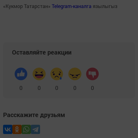
«Кукмор Татарстан»
Telegram-каналга
язылыгыз
Оставляйте реакции
0
0
0
0
0
Расскажите друзьям