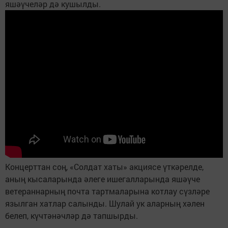
яшәүчеләр дә кушылды.
Концерттан соң, «Солдат хаты» акциясе үткәрелде,
аның кысаларында әлеге ишегалларында яшәүче
ветераннарның почта тартмаларына котлау сүзләре
язылган хатлар салынды. Шулай ук аларның хәлен
белеп, күчтәнәчләр дә тапшырды.