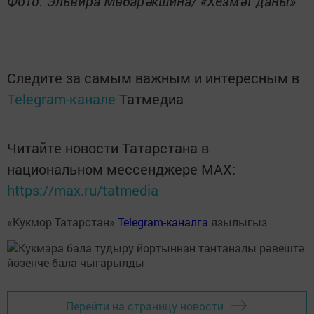
Фото: Эльвира Мөбарәкшина/ «Хезмәт даны»
Следите за самым важным и интересным в
Telegram-канале
Татмедиа
Читайте новости Татарстана в
национальном мессенджере MАХ:
https://max.ru/tatmedia
«Кукмор Татарстан»
Telegram-каналга
язылыгыз
Перейти на страницу новости