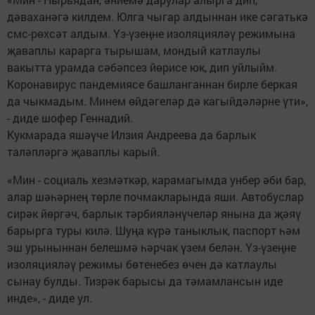
дәваханәгә килдем. Юлга чыгар алдыннан ике сәгатькә
смс-рөхсәт алдым. Үз-үзеңне изоляцияләү режимына
җаваплы карарга тырышам, мондый катлаулы
вакытта урамда сәбәпсез йөрисе юк, дип уйлыйм.
Коронавирус пандемиясе башланганнан бирле беркая
да чыкмадым. Минем өйдәгеләр дә кагыйдәләрне үти»,
- диде шофер Геннадий.
Кукмарада яшәүче Илзия Андреева да барлык
таләпләргә җаваплы карый.
«Мин - социаль хезмәткәр, карамагымда унбер әби бар,
алар шәһәрнең төрле почмакларында яши. Автобуслар
сирәк йөргәч, барлык тәрбияләнүчеләр янына да җәяү
барырга туры килә. Шуңа күрә таныклык, паспорт һәм
эш урыныннан белешмә һәрчак үзем белән. Үз-үзеңне
изоляцияләү режимы бөтенебез өчен дә катлаулы
сынау булды. Тизрәк барысы да тәмамлансын иде
инде», - диде ул.