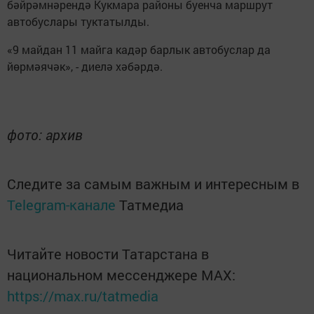
бәйрәмнәрендә Кукмара районы буенча маршрут
автобуслары туктатылды.
«9 майдан 11 майга кадәр барлык автобуслар да
йөрмәячәк», - диелә хәбәрдә.
фото: архив
Следите за самым важным и интересным в
Telegram-канале
Татмедиа
Читайте новости Татарстана в
национальном мессенджере MАХ:
https://max.ru/tatmedia