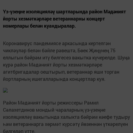
Үз-үзеңне изоляцияләү шартларында район Мәдәният
йорты хезмәткәрләре ветераннарны концерт
номерлары белән куандыралар.
Коронавирус пандемиясе аркасында кертелгән
чикләүләр белән бәйле рәвештә, Бөек Җиңүнең 75
еллыгын бәйрәм итү билгесез вакытка күчерелде. Шуңа
күрә район Мәдәният йорты хезмәткәрләре
агитбригадалар оештырып, ветераннар яши торган
йортларның ишегалларында концертлар куя.
Район Мәдәният йорты режиссеры Рамил
Сәлахетдинов мондый чараларның үз-үзеңне
изоляцияләү вакытында халыкта бәйрәм кәефе тудыру
һәм ветераннарга хөрмәт күрсәтү йөзеннән үткәрелүен
билгеләп үтте.