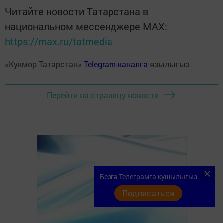
Читайте новости Татарстана в
национальном мессенджере MАХ:
https://max.ru/tatmedia
«Кукмор Татарстан»
Telegram-каналга
язылыгыз
Перейти на страницу новости
Безгә Телеграмга кушылыгыз
Подписаться