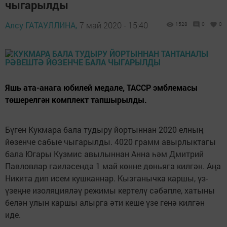
чыгарылды
Алсу ГАТАУЛЛИНА,
7 май 2020 - 15:40
1528
0
0
Яшь ата-анага юбилей медале, ТАССР эмблемасы
төшерелгән комплект тапшырылды.
Бүген Кукмара бала тудыру йортыннан 2020 елның
йөзенче сабые чыгарылды. 4020 грамм авырлыктагы
бала Югары Күзмис авылыннан Анна һәм Дмитрий
Павловлар гаиләсендә 1 май көнне дөньяга килгән. Аңа
Никита дип исем кушканнар. Кызганычка каршы, үз-
үзеңне изоляцияләү режимы кертелү сәбәпле, хатыны
белән улын каршы алырга әти кеше үзе генә килгән
иде.