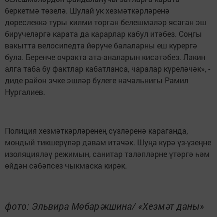
беркетмә төзелә. Шулай ук хезмәткәрләренә
дөреслеккә туры килми торган белешмәләр ясаган эш
бирүчеләргә карата да карарлар кабул итәбез. Соңгы
вакытта велосипедта йөрүче балаларны еш күрергә
була. Беренче очракта ата-аналарын кисәтәбез. Ләкин
алга таба бу фактлар кабатланса, чаралар күреләчәк», -
диде район эчке эшләр бүлеге начальнигы Рамил
Нургалиев.
Полиция хезмәткәрләренең сүзләренә караганда,
мондый тикшерүләр дәвам итәчәк. Шуңа күрә үз-үзеңне
изоляцияләү режимын, санитар таләпләрне үтәргә һәм
өйдән сәбәпсез чыкмаска кирәк.
фото: Эльвира Мөбарәкшина/ «Хезмәт даны»