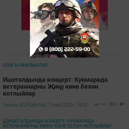
СОҢГЫ ЯҢАЛЫКЛАР
Ишегалдында концерт: Кукмарада
ветераннарны Җиңү көне белән
котлыйлар
Ризилә КОРБАНОВА,
7 май 2020 - 19:32
1424
0
1