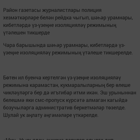
Район газетасы журналистлары полиция
хезмәткәрләре белән рейдка чыгып, шәһәр урамнары,
кибетләрдә үз-үзеңне изоляцияләү режимының
үтәлешен тикшерде
Чара барышында шәһәр урамнары, кибетләрдә үз-
үзеңне изоляцияләү режимының үтәлеше тикшерелде.
Бөтен ил буенча кертелгән үз-үзеңне изоляцияләү
режимына карамастан, кукмаралыларның бер өлеше
чикләүләргә бер дә игътибар итми икән. Эш урыныннан
белешмә яки смс-пропуск күрсәтә алмаган кагыйдә
бозучыларга административ беркетмәләр төзелде.
Шулай ук аңлату әңгәмәләре үткәрелде.
«Мин - Нырьядан, әниемә дарулар алырга дип,