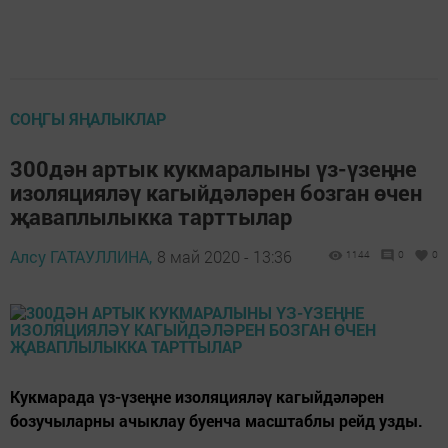
СОҢГЫ ЯҢАЛЫКЛАР
300дән артык кукмаралыны үз-үзеңне
изоляцияләү кагыйдәләрен бозган өчен
җаваплылыкка тарттылар
Алсу ГАТАУЛЛИНА,
8 май 2020 - 13:36
1144
0
0
Кукмарада үз-үзеңне изоляцияләү кагыйдәләрен
бозучыларны ачыклау буенча масштаблы рейд узды.