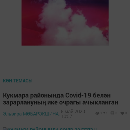
КӨН ТЕМАСЫ
Кукмара районында Covid-19 белән
зарарлануның ике очрагы ачыкланган
8 май 2020 -
Эльвира МӨБАРӘКШИНА,
1716
0
0
10:57