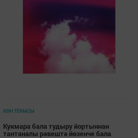
КӨН ТЕМАСЫ
Кукмара бала тудыру йортыннан
тантаналы рәвештә йөзенче бала