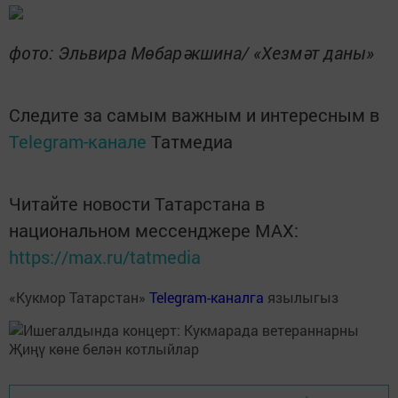
фото: Эльвира Мөбарәкшина/ «Хезмәт даны»
Следите за самым важным и интересным в
Telegram-канале
Татмедиа
Читайте новости Татарстана в
национальном мессенджере MАХ:
https://max.ru/tatmedia
«Кукмор Татарстан»
Telegram-каналга
язылыгыз