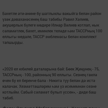
Бәхетле әти-әнине бу шатлыклы вакыйга белән район
үзәк дәваханәсенең баш табибы Равил Хәлиев,
акушерлык бүлеге мөдире Илнар Вәлиев котлап, нык
сәламәтлек, бәхет, иминлек теләде һәм ТАССРның 100
еллыгы медале, ТАССР эмблемасы белән комплект
тапшырды.
«2020 ел юбилей даталарына бай: Бөек Җиңүнең - 75,
ТАССРның - 100, районның 90 еллыгы. Сезнең гаилә
өчен бу ел беренче бала - Никита туу белән дә истә
калачак. Хезмәттәшләрем һәм үз исемемнән сезне
котлыйм. Сабый сәламәт булып үссен», - диде баш
табиб.