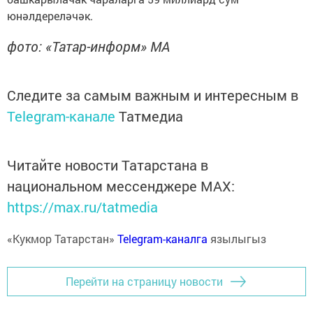
юнәлдереләчәк.
фото: «Татар-информ» МА
Следите за самым важным и интересным в
Telegram-канале
Татмедиа
Читайте новости Татарстана в
национальном мессенджере MАХ:
https://max.ru/tatmedia
«Кукмор Татарстан»
Telegram-каналга
язылыгыз
Перейти на страницу новости