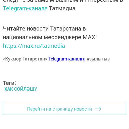
Telegram-канале
Татмедиа
Читайте новости Татарстана в
национальном мессенджере MАХ:
https://max.ru/tatmedia
«Кукмор Татарстан»
Telegram-каналга
язылыгыз
Теги:
ХАК СӨЙЛӘШҮ
Перейти на страницу новости