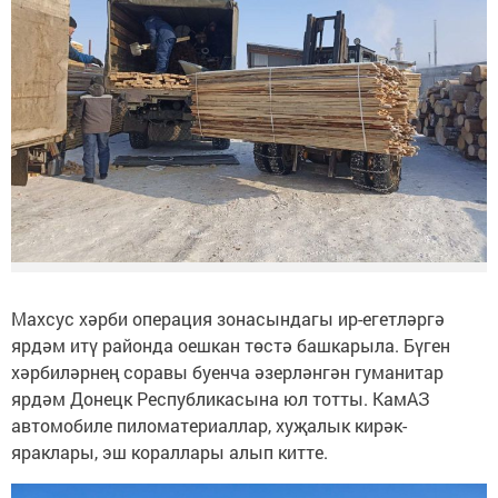
Махсус хәрби операция зонасындагы ир-егетләргә
ярдәм итү районда оешкан төстә башкарыла. Бүген
хәрбиләрнең соравы буенча әзерләнгән гуманитар
ярдәм Донецк Республикасына юл тотты. КамАЗ
автомобиле пиломатериаллар, хуҗалык кирәк-
яраклары, эш кораллары алып китте.