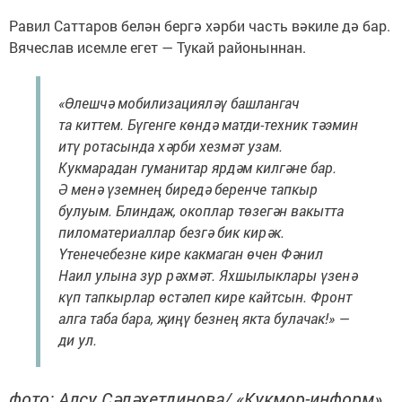
Равил Саттаров белән бергә хәрби часть вәкиле дә бар.
Вячеслав исемле егет — Тукай районыннан.
«Өлешчә мобилизацияләү башлангач
та киттем. Бүгенге көндә матди-техник тәэмин
итү ротасында хәрби хезмәт узам.
Кукмарадан гуманитар ярдәм килгәне бар.
Ә менә үземнең биредә беренче тапкыр
булуым. Блиндаж, окоплар төзегән вакытта
пиломатериаллар безгә бик кирәк.
Үтенечебезне кире какмаган өчен Фәнил
Наил улына зур рәхмәт. Яхшылыклары үзенә
күп тапкырлар өстәлеп кире кайтсын. Фронт
алга таба бара, җиңү безнең якта булачак!» —
ди ул.
фото: Алсу Сәләхетдинова/ «Кукмор-информ»