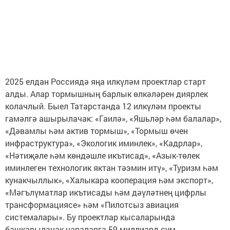
2025 елдан Россиядә яңа илкүләм проектлар старт
алды. Алар тормышның барлык өлкәләрен диярлек
колачлый. Быел Татарстанда 12 илкүләм проекты
гамәлгә ашырылачак: «Гаилә», «Яшьләр һәм балалар»,
«Дәвамлы һәм актив тормыш», «Тормыш өчен
инфраструктура», «Экологик иминлек», «Кадрлар»,
«Нәтиҗәле һәм көндәшле икътисад», «Азык-төлек
иминлеген технологик яктан тәэмин итү», «Туризм һәм
кунакчыллык», «Халыкара кооперация һәм экспорт»,
«Мәгълүматлар икътисады һәм дәүләтнең цифрлы
трансформациясе» һәм «Пилотсыз авиация
системалары». Бу проектлар кысаларында
башкарылачак чараларга 59 миллиард сум