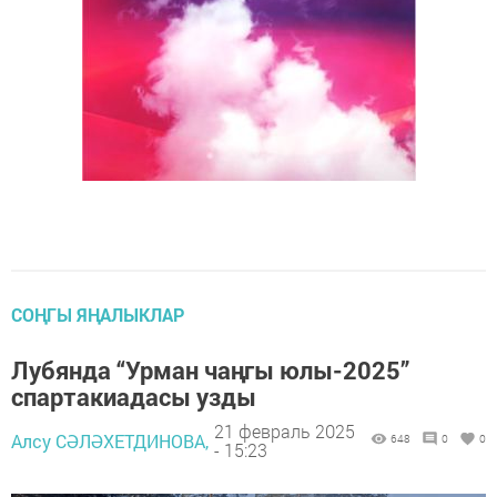
СОҢГЫ ЯҢАЛЫКЛАР
Лубянда “Урман чаңгы юлы-2025”
спартакиадасы узды
21 февраль 2025
Алсу СӘЛӘХЕТДИНОВА,
648
0
0
- 15:23