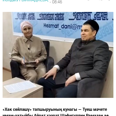
- 08:46
«Хак сөйләшү» тапшыруының кунагы — Туеш мәчете
имам-хатыйбы Айрат хәзрәт Шәфигуллин Рамазан ае