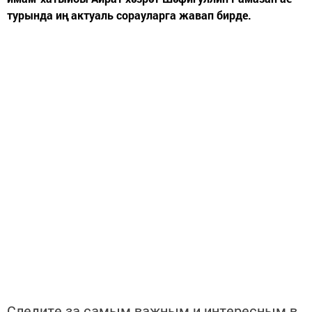
турында иң актуаль сорауларга жавап бирде.
Следите за самым важным и интересным в