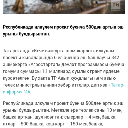
Республикада илкүләм проект буенча 500дән артык эш
урыны булдырылган.
Татарстанда «Кече һәм урта эшмәкәрлек» илкүләм
проекты кысаларында 6 ел эчендә эш башлаучы 342
эшмәкәргә «Агростартап» дәүләт программасы буенча
гомуми суммасы 1,1 миллиард сумлык грант ярдәме
күрсәтелгән. Бу хакта ТР Авыл хуҗалыгы һәм азык-
төлек министрлыгыннан хәбәр иттеләр, дип яза
«Татар-
информ» МА
.
Республикада илкүләм проект буенча 500дән артык эш
урыны булдырылган. Мөгезле эре терлек саны 10 мең
башка арткан, шул исәптән: сыерлар – 4 мең башка,
атлар – 500 башка, кош-корт – 150 мең башка,