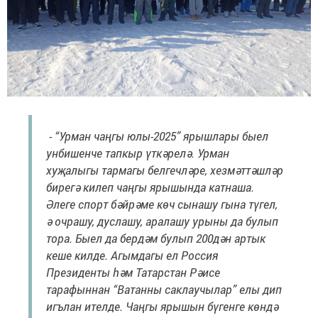
- “Урман чаңгы юлы-2025” ярышлары быел
унбишенче тапкыр үткәрелә. Урман
хуҗалыгы тармагы белгечләре, хезмәттәшләр
бирегә килеп чаңгы ярышында катнаша.
Әлеге спорт бәйрәме көч сынашу гына түгел,
ә очрашу, дуслашу, аралашу урыны да булып
тора. Быел да бердәм булып 200дән артык
кеше килде. Агымдагы ел Россия
Президенты һәм Татарстан Рәисе
тарафыннан “Ватанны саклаучылар” елы дип
игълан ителде. Чаңгы ярышын бүгенге көндә