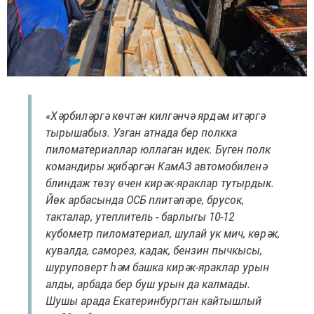
«Хәрбиләргә көчтән килгәнчә ярдәм итәргә
тырышабыз. Узган атнада бер полкка
пиломатериаллар юллаган идек. Бүген полк
командиры җибәргән КамАЗ автомобиленә
блиндаж төзү өчен кирәк-яраклар тутырдык.
Йөк арбасында ОСБ плитәләре, брусок,
такталар, утеплитель - барлыгы 10-12
кубометр пиломатериал, шулай ук мич, көрәк,
кувалда, саморез, кадак, бензин пычкысы,
шуруповерт һәм башка кирәк-яраклар урын
алды, арбада бер буш урын да калмады.
Шушы арада Екатеринбургтан кайтышлый