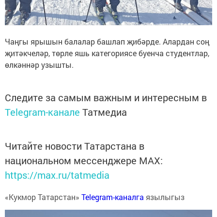
Чаңгы ярышын балалар башлап җибәрде. Алардан соң
җитәкчеләр, төрле яшь категориясе буенча студентлар,
өлкәннәр узышты.
Следите за самым важным и интересным в
Telegram-канале
Татмедиа
Читайте новости Татарстана в
национальном мессенджере MАХ:
https://max.ru/tatmedia
«Кукмор Татарстан»
Telegram-каналга
язылыгыз