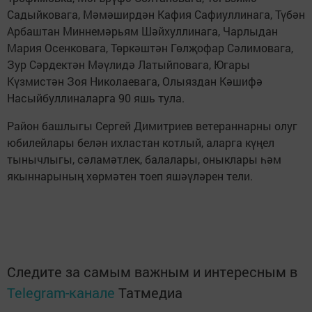
Садыйковага, Мәмәширдән Кафия Сафиуллинага, Түбән
Арбаштан Миннемәрьям Шәйхуллинага, Чарлыдан
Мария Осенковага, Төркәштән Гөлҗофар Сәлимовага,
Зур Сәрдектән Мәүлидә Латыйповага, Югары
Күзмистән Зоя Николаевага, Олыяздан Кәшифә
Насыйбуллиналарга 90 яшь тула.
Район башлыгы Сергей Димитриев ветераннарны олуг
юбилейлары белән ихластан котлый, аларга күңел
тынычлыгы, сәламәтлек, балалары, оныклары һәм
якыннарының хөрмәтен тоеп яшәүләрен тели.
Следите за самым важным и интересным в
Telegram-канале
Татмедиа