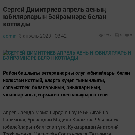
Сергей Димитриев апрель аеның
юбилярларын бәйрәмнәре белән
котлады
admin,
3 апрель 2020 - 08:42
1217
0
0
Район башлыгы ветераннарны олуг юбилейлары белән
ихластан котлый, аларга күңел тынычлыгы,
сәламәтлек, балаларының, оныкларының,
якыннарының хөрмәтен тоеп яшәүләрен тели.
Апрель аенда Мәмәширдә яшәүче Бибигайшә
Галимова, Уразайдан Мәдинә Каюмова 95 яшьлек
юбилейларын билгеләп үтә, Кукмарадан Анатолий
Трофимовка, Мәгърүфә Солтановага, Тәгъзимә