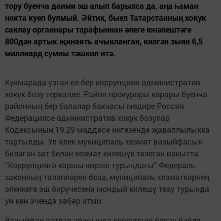
тору буенча даими эш алып барылса да, аңа һаман
нокта куеп булмый. Әйтик, быел Татарстанның хокук
саклау органнары тарафыннан әлеге юнәлештәге
800дән артык җинаять ачыкланган, килгән зыян 6,5
миллиард сумны тәшкил итә.
Кукмарада узган ел бер коррупцион административ
хокук бозу теркәлде. Район прокуроры карары буенча
районның бер балалар бакчасы мөдире Россия
Федерациясе административ хокук бозулар
Кодексының 19.29 маддәсе нигезендә җаваплылыкка
тартылды. Ул элек муниципаль хезмәт вазыйфасын
биләгән зат белән хезмәт килешүе төзегән вакытта
“Коррупциягә каршы көрәш турындагы” Федераль
законның таләпләрен боза, муниципаль хезмәткәрнең
элеккеге эш бирүчесенә мондый килешү төзү турында
ун көн эчендә хәбәр итми.
Вазыйфаи затлар арасында коррупция белән бәйле