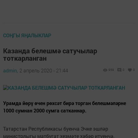
СОҢГЫ ЯҢАЛЫКЛАР
Казанда белешмә сатучылар
тоткарланган
admin,
2 апрель 2020 - 21:44
959
0
0
Урамда йөрү өчен рөхсәт бирә торган белешмәләрне
1000 сумнан 2000 сумга сатканнар.
Татарстан Республикасы буенча Эчке эшләр
министрлыгы матбугат хезмәте хәбәр итуенчә,