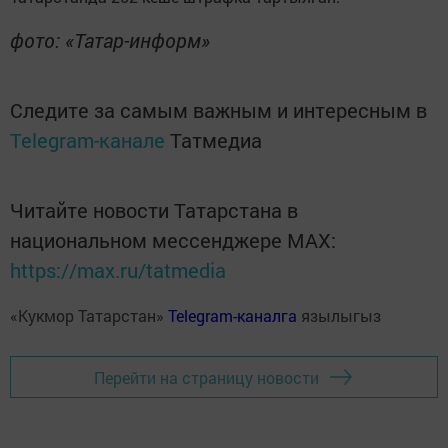
фото: «Татар-информ»
Следите за самым важным и интересным в
Telegram-канале
Татмедиа
Читайте новости Татарстана в
национальном мессенджере MАХ:
https://max.ru/tatmedia
«Кукмор Татарстан»
Telegram-каналга
язылыгыз
Перейти на страницу новости