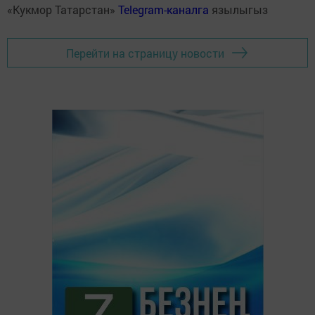
«Кукмор Татарстан»
Telegram-каналга
язылыгыз
Перейти на страницу новости