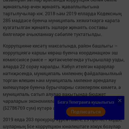
җинаятьләр өчен җинаять җаваплылыгына
тартылучылар юк. 2018 һәм 2019 елларда Кодексның
285 маддәсе буенча муниципаль хезмәткәргә карата
кузгатылган җинаять эшләре җинаять составы
билгеләре ачыкланмау сәбәпле туктатылды.
Коррупцияне кисәтү максатында, район башлыгы –
коррупциягә каршы көрәш буенча координацион эш
комиссиясе рәисе – җитәкчелегендә утырышлар узды,
аларда 22 сорау каралды. Кабул ителгән карарлар
нәтиҗәсендә, муниципаль милекнең файдаланылмый
торган өлешен һәм муниципаль милекне арендалау
килешүләре буенча бурычларны сизелерлек киметә, ә
муниципаль сатып алулар вакытында бюджет
чараларын экономияләүне 23 процентка кадәр
Безгә Телеграмга кушылыгыз
(52786769 сум) күтәрә алдык.
Подписаться
2019 елда 203 прокурор күрсәтмәсе, 29 протест керде,
шуларның 5се коррупцион юнәлештәге хокук бозулар