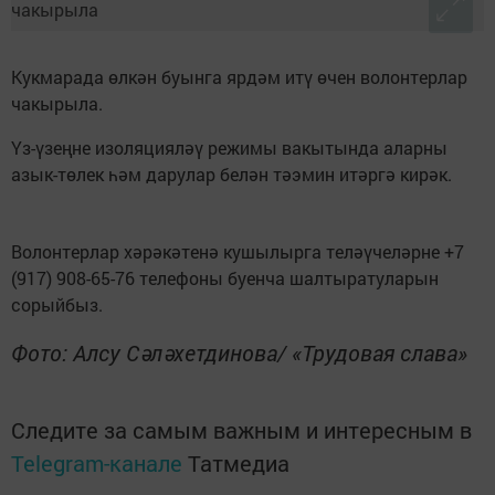
Кукмарада өлкән буынга ярдәм итү өчен волонтерлар
чакырыла.
Үз-үзеңне изоляцияләү режимы вакытында аларны
азык-төлек һәм дарулар белән тәэмин итәргә кирәк.
Волонтерлар хәрәкәтенә кушылырга теләүчеләрне +7
(917) 908-65-76 телефоны буенча шалтыратуларын
сорыйбыз.
Фото: Алсу Сәләхетдинова/ «Трудовая слава»
Следите за самым важным и интересным в
Telegram-канале
Татмедиа