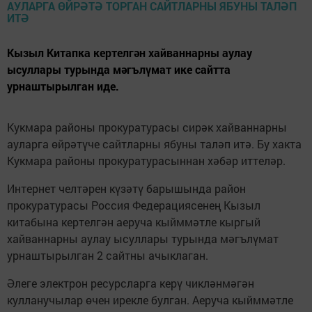
Кызыл Китапка кертелгән хайваннарны аулау
ысуллары турында мәгълүмат ике сайтта
урнаштырылган иде.
Кукмара районы прокуратурасы сирәк хайваннарны
ауларга өйрәтүче сайтларны ябуны таләп итә. Бу хакта
Кукмара районы прокуратурасыннан хәбәр иттеләр.
Интернет челтәрен күзәтү барышында район
прокуратурасы Россия Федерациясенең Кызыл
китабына кертелгән аеруча кыйммәтле кыргый
хайваннарны аулау ысуллары турында мәгълүмат
урнаштырылган 2 сайтны ачыклаган.
Әлеге электрон ресурсларга керү чикләнмәгән
кулланучылар өчен ирекле булган. Аеруча кыйммәтле