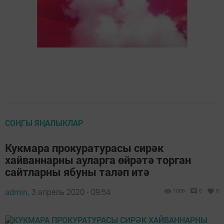
СОҢГЫ ЯҢАЛЫКЛАР
Кукмара прокуратурасы сирәк
хайваннарны ауларга өйрәтә торган
сайтларны ябуны таләп итә
admin,
3 апрель 2020 - 09:54
1006
0
0