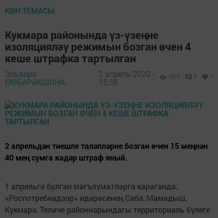
КӨН ТЕМАСЫ
Кукмара районында үз-үзеңне
изоляцияләү режимын бозган өчен 4
кеше штрафка тартылган
Эльвира
2 апрель 2020 -
1972
0
1
МӨБАРӘКШИНА,
15:38
2 апрельдән тиешле таләпләрне бозган өчен 15 меңнән
40 мең сумга кадәр штраф яный.
1 апрельгә булган мәгълүматларга караганда,
«Роспотребнадзор» идарәсенең Саба, Мамадыш,
Кукмара, Теләче районнарындагы территориаль бүлеге