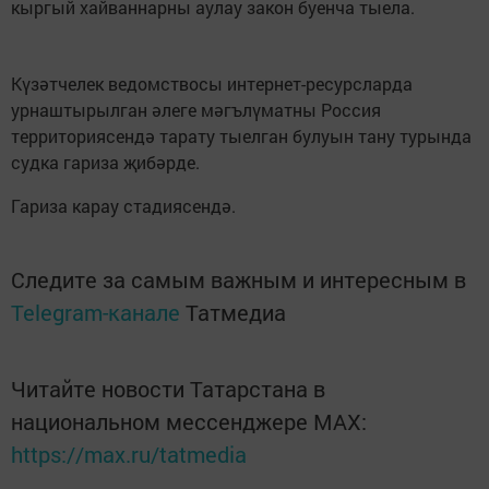
кыргый хайваннарны аулау закон буенча тыела.
Күзәтчелек ведомствосы интернет-ресурсларда
урнаштырылган әлеге мәгълүматны Россия
территориясендә тарату тыелган булуын тану турында
судка гариза җибәрде.
Гариза карау стадиясендә.
Следите за самым важным и интересным в
Telegram-канале
Татмедиа
Читайте новости Татарстана в
национальном мессенджере MАХ:
https://max.ru/tatmedia