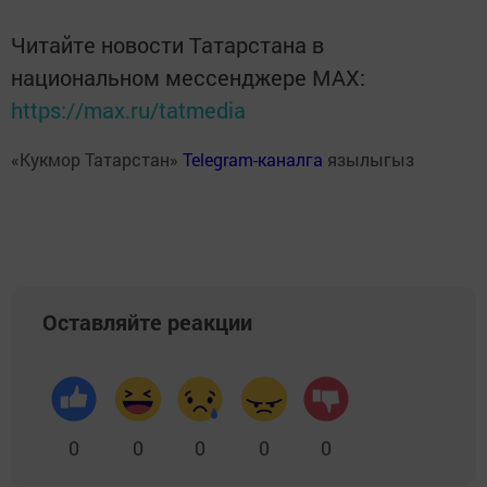
Читайте новости Татарстана в
национальном мессенджере MАХ:
https://max.ru/tatmedia
«Кукмор Татарстан»
Telegram-каналга
язылыгыз
Оставляйте реакции
0
0
0
0
0