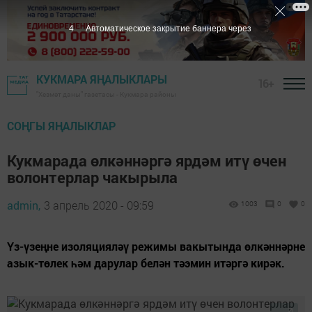
2
Автоматическое закрытие баннера через
КУКМАРА ЯҢАЛЫКЛАРЫ
16+
"Хезмәт даны" газетасы - Кукмара районы
СОҢГЫ ЯҢАЛЫКЛАР
Кукмарада өлкәннәргә ярдәм итү өчен
волонтерлар чакырыла
admin,
3 апрель 2020 - 09:59
1003
0
0
Үз-үзеңне изоляцияләү режимы вакытында өлкәннәрне
азык-төлек һәм дарулар белән тәэмин итәргә кирәк.