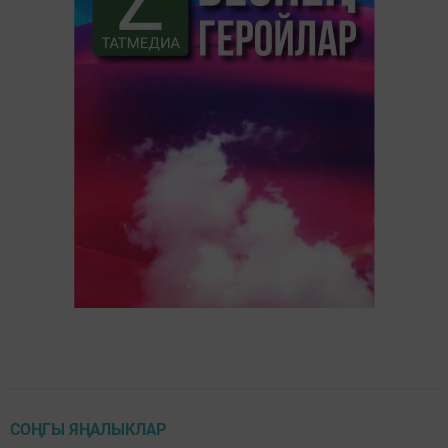
СОҢГЫ ЯҢАЛЫКЛАР