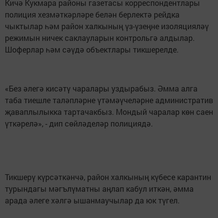
Кичә Кукмара районы газетасы корреспондентлары
полиция хезмәткәрләре белән берлектә рейдка
чыктылар һәм район халкының үз-үзеңне изоляцияләү
режимын ничек саклауларын контрольгә алдылар.
Шоферлар һәм сәүдә объектлары тикшерелде.
«Без әлегә кисәтү чаралары уздырабыз. Әмма алга
таба тиешле таләпләрне үтәмәүчеләрне административ
җаваплылыкка тартачакбыз. Мондый чаралар көн саен
үткәрелә», - дип сөйләделәр полициядә.
Тикшерү күрсәткәнчә, район халкының күбесе карантин
турындагы мәгълүматны аңлап кабул иткән, әмма
арада әлеге хәлгә ышанмаучылар да юк түгел.