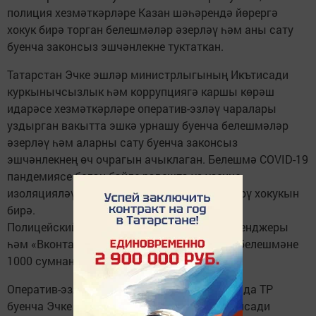
полиция хезмәткәрләре Казан шәһәрендә йөрергә
хокук бирә торган белешмәләр әзерләү һәм аны сату
буенча законсыз эшчәнлекне туктаткан.
Татарстан Эчке эшләр министрлыгының Икътисади
куркынычсызлык һәм коррупциягә каршы көрәш
идарәсе хезмәткәрләре оператив-эзләү чаралары
уздырган вакытта эшкә урнашу буенча белешмәләр
әзерләү һәм аларны сату буенча законсыз
эшчәнлекнең өч очрагын ачыклаган. Белешмә COVID-19
пандемиясе белән бәйле рәвештә үз-үзеңне
изоляцияләү чорында Казан шәһәрендә йөрү хокукын
бирә.
Полицейскийлар «Whatsapp» социаль мессенджеры
һәм «Вконтакте» социаль челтәре аша бер белешмәне
1000 сумнан 2000 сумга сатуын ачыклаган.
Оператив-эзләү чараларын үткәрү вакытында ТР
буенча Эчке эшләр министрлыгының Икътисади