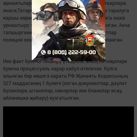
җинаятьләргә каршы көрәш идарәсе хезмәткәрләре,
янәсе,Татарстанда коронавирус инфекциясе таралуга
каршы көрәш эшчәнлеге белән бәйле оешмага эшкә
урнаштыру турында ялган белешмәләр алынган. Акча
тапшырганнан соң югарыда күрсәтелгән затлар
полиция хезмәткәрләре тарафыннан тоткарланган.
Ике факт буенча тикшерү үткәрелә, аның нәтиҗәләре
буенча процессуаль карар кабул ителәчәк. Кулга
алынган бер кешегә карата РФ Җинаять Кодексының
327 маддәсенең 1 бүлеге (ялган документлар, дәүләт
бүләкләре, штамплар, мөһерләр яки бланклар ясау,
әйләнешкә җибәрү) кузгатылган.