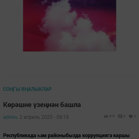
СОҢГЫ ЯҢАЛЫКЛАР
Көрәшне үзеңнән башла
admin,
2 апрель 2020 - 09:19
675
0
0
Республикада һәм районыбызда коррупциягә каршы