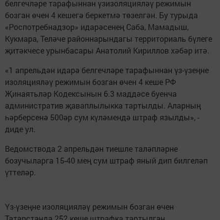
белгечләре тарафыннан үзизоляцияләү режимын
бозган өчен 4 кешегә беркетмә төзелгән. Бу турыда
«Роспотребнадзор» идарәсенең Саба, Мамадыш,
Кукмара, Теләче районнарындагы территориаль бүлеге
җитәкчесе урынбасары Анатолий Кириллов хәбәр итә.
«1 апрельдән идарә белгечләре тарафыннан үз-үзеңне
изоляцияләү режимын бозган өчен 4 кеше РФ
Җинаятьләр Кодексынын 6.3 маддәсе буенча
административ җаваплылыкка тартылды. Аларның
һәрберсенә 500әр сум күләмендә штраф язылды», -
диде ул.
Ведомствода 2 апрельдән тиешле таләпләрне
бозучыларга 15-40 мең сум штраф яный дип билгеләп
үттеләр.
Үз-үзеңне изоляцияләү режимын бозган өчен
Татарстанда 252 кеше штрафка тартылган.