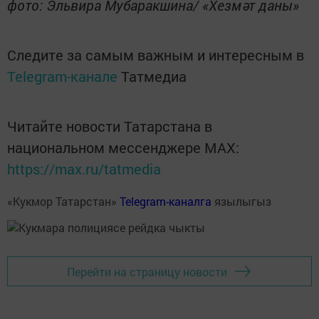
фото: Эльвира Мубаракшина/ «Хезмәт даны»
Следите за самым важным и интересным в
Telegram-канале
Татмедиа
Читайте новости Татарстана в
национальном мессенджере MАХ:
https://max.ru/tatmedia
«Кукмор Татарстан»
Telegram-каналга
язылыгыз
Перейти на страницу новости