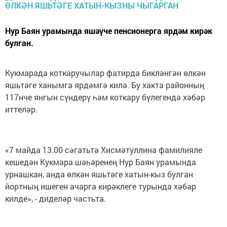
Нур Баян урамында яшәүче пенсионерга ярдәм кирәк
булган.
Кукмарада коткаручылар фатирда бикләнгән өлкән
яшьтәге ханымга ярдәмгә килә. Бу хакта районның
117нче янгын сүндерү һәм коткару бүлегендә хәбәр
иттеләр.
«7 майда 13.00 сәгатьтә Хисмәтуллина фамилияле
кешедән Кукмара шәһәренең Нур Баян урамында
урнашкан, анда өлкән яшьтәге хатын-кыз булган
йортның ишеген ачарга кирәклеге турында хәбәр
килде», - диделәр частьта.