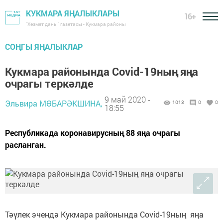
КУКМАРА ЯҢАЛЫКЛАРЫ
16+
"Хезмәт даны" газетасы - Кукмара районы
СОҢГЫ ЯҢАЛЫКЛАР
Кукмара районында Covid-19ның яңа
очрагы теркәлде
9 май 2020 -
Эльвира МӨБАРӘКШИНА,
1013
0
0
18:55
Республикада коронавирусның 88 яңа очрагы
расланган.
Тәүлек эчендә Кукмара районында Covid-19ның яңа