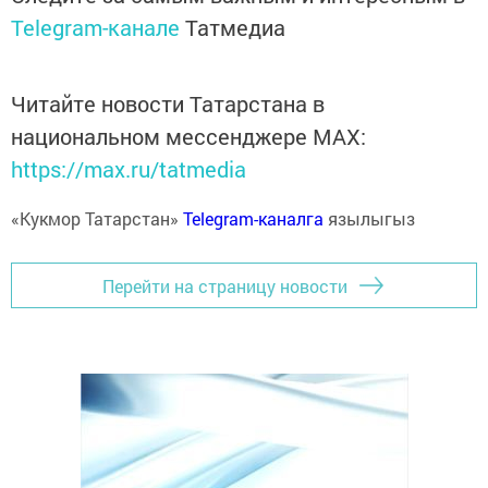
Telegram-канале
Татмедиа
Читайте новости Татарстана в
национальном мессенджере MАХ:
https://max.ru/tatmedia
«Кукмор Татарстан»
Telegram-каналга
язылыгыз
Перейти на страницу новости