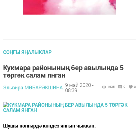
СОҢГЫ ЯҢАЛЫКЛАР
Кукмара районының бер авылында 5
төргәк салам янган
9 май 2020 -
Эльвира МӨБАРӘКШИНА,
1635
0
0
08:39
Шушы көннәрдә көндез янгын чыккан.