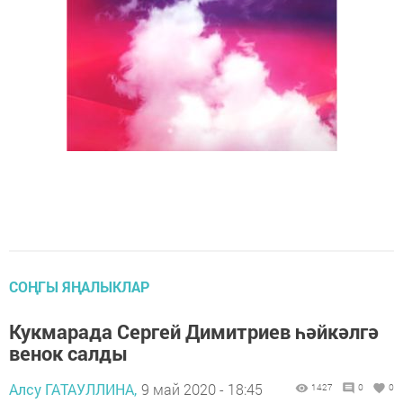
СОҢГЫ ЯҢАЛЫКЛАР
Кукмарада Сергей Димитриев һәйкәлгә
венок салды
Алсу ГАТАУЛЛИНА,
9 май 2020 - 18:45
1427
0
0