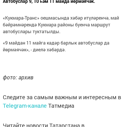
Автобуслар 9, 10 һәм 11 майда йөрмәячәк.
«Кукмара-Транс» оешмасында хәбәр итүләренчә, май
бәйрәмнәрендә Кукмара районы буенча маршрут
автобуслары туктатылды.
«9 майдан 11 майга кадәр барлык автобуслар да
йөрмәячәк», - диелә хәбәрдә.
фото: архив
Следите за самым важным и интересным в
Telegram-канале
Татмедиа
Читайте новости Татарстана в