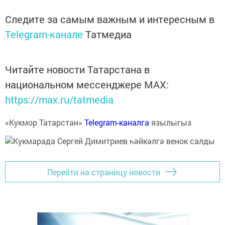
Следите за самым важным и интересным в
Telegram-канале
Татмедиа
Читайте новости Татарстана в
национальном мессенджере MАХ:
https://max.ru/tatmedia
«Кукмор Татарстан»
Telegram-каналга
язылыгыз
Перейти на страницу новости