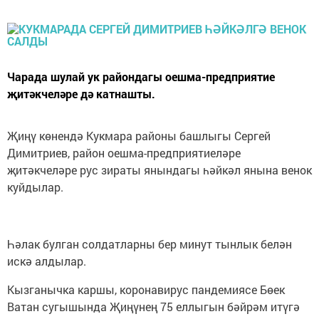
Чарада шулай ук райондагы оешма-предприятие
җитәкчеләре дә катнашты.
Җиңү көнендә Кукмара районы башлыгы Сергей
Димитриев, район оешма-предприятиеләре
җитәкчеләре рус зираты янындагы һәйкәл янына венок
куйдылар.
Һәлак булган солдатларны бер минут тынлык белән
искә алдылар.
Кызганычка каршы, коронавирус пандемиясе Бөек
Ватан сугышында Җиңүнең 75 еллыгын бәйрәм итүгә