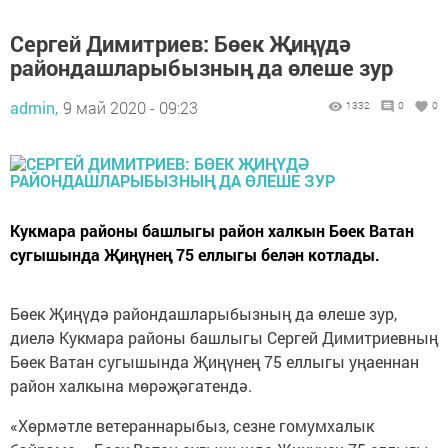
Сергей Димитриев: Бөек Җиңүдә
райондашларыбызның да өлеше зур
admin,
9 май 2020 - 09:23
1332
0
0
Кукмара районы башлыгы район халкын Бөек Ватан
сугышында Җиңүнең 75 еллыгы белән котлады.
Бөек Җиңүдә райондашларыбызның да өлеше зур,
диелә Кукмара районы башлыгы Сергей Димитриевның
Бөек Ватан сугышында Җиңүнең 75 еллыгы уңаеннан
район халкына мөрәҗәгатендә.
«Хөрмәтле ветераннарыбыз, сезне гомумхалык