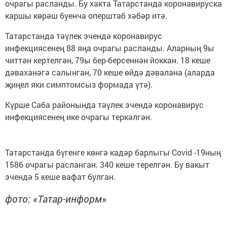
очрагы расланды. Бу хакта Татарстанда коронавируска
каршы көрәш буенча оперштаб хәбәр итә.
Татарстанда тәүлек эчендә коронавирус
инфекциясенең 88 яңа очрагы расланды. Аларның 9ы
читтән кертелгән, 79ы бер-берсеннән йоккан. 18 кеше
дәваханәгә салынган, 70 кеше өйдә дәвалана (аларда
җиңел яки симптомсыз формада үтә).
Күрше Саба районында тәүлек эчендә коронавирус
инфекциясенең ике очрагы теркәлгән.
Татарстанда бүгенге көнгә кадәр барлыгы Covid -19ның
1586 очрагы расланган. 340 кеше терелгән. Бу вакыт
эчендә 5 кеше вафат булган.
фото: «Татар-информ»