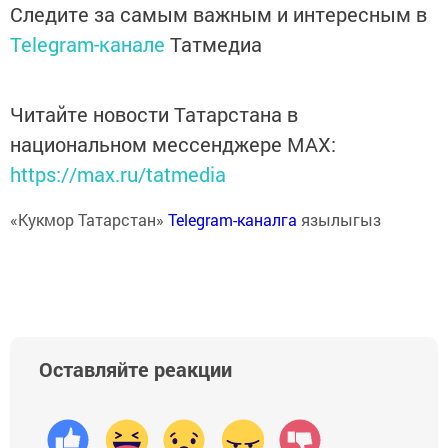
Следите за самым важным и интересным в
Telegram-канале
Татмедиа
Читайте новости Татарстана в
национальном мессенджере MАХ:
https://max.ru/tatmedia
«Кукмор Татарстан»
Telegram-каналга
язылыгыз
Оставляйте реакции