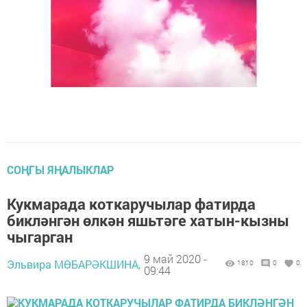
СОҢГЫ ЯҢАЛЫКЛАР
Кукмарада коткаручылар фатирда
бикләнгән өлкән яшьтәге хатын-кызны
чыгарган
9 май 2020 -
Эльвира МӨБАРӘКШИНА,
1810
0
0
09:44