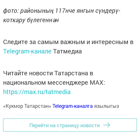
фото: районының 117нче янгын сүндерү-
коткару бүлегеннән
Следите за самым важным и интересным в
Telegram-канале
Татмедиа
Читайте новости Татарстана в
национальном мессенджере MАХ:
https://max.ru/tatmedia
«Кукмор Татарстан»
Telegram-каналга
язылыгыз
Перейти на страницу новости