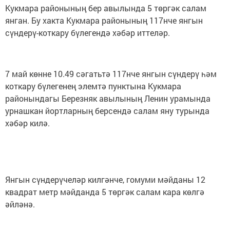
Кукмара районының бер авылында 5 төргәк салам
янган. Бу хакта Кукмара районының 117нче янгын
сүндерү-коткару бүлегендә хәбәр иттеләр.
7 май көнне 10.49 сәгатьтә 117нче янгын сүндерү һәм
коткару бүлегенең элемтә пунктына Кукмара
районындагы Березняк авылының Ленин урамында
урнашкан йортларның берсендә салам яну турында
хәбәр килә.
Янгын сүндерүчеләр килгәнче, гомуми мәйданы 12
квадрат метр мәйданда 5 төргәк салам кара көлгә
әйләнә.