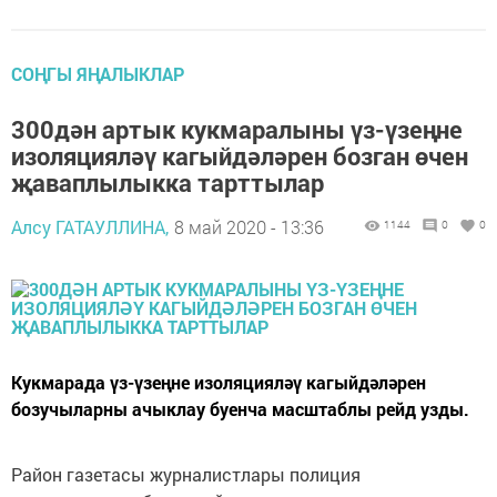
СОҢГЫ ЯҢАЛЫКЛАР
300дән артык кукмаралыны үз-үзеңне
изоляцияләү кагыйдәләрен бозган өчен
җаваплылыкка тарттылар
Алсу ГАТАУЛЛИНА,
8 май 2020 - 13:36
1144
0
0
Кукмарада үз-үзеңне изоляцияләү кагыйдәләрен
бозучыларны ачыклау буенча масштаблы рейд узды.
Район газетасы журналистлары полиция