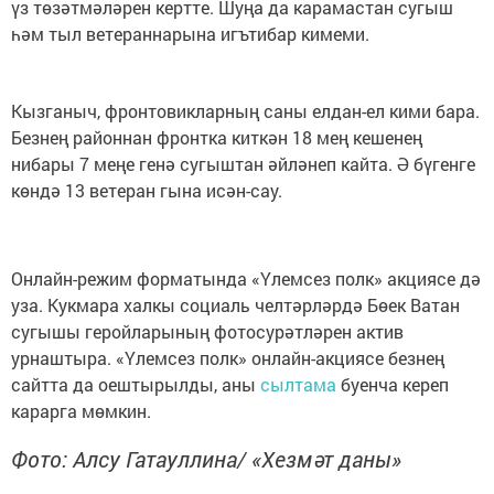
үз төзәтмәләрен кертте. Шуңа да карамастан сугыш
һәм тыл ветераннарына игътибар кимеми.
Кызганыч, фронтовикларның саны елдан-ел кими бара.
Безнең районнан фронтка киткән 18 мең кешенең
нибары 7 меңе генә сугыштан әйләнеп кайта. Ә бүгенге
көндә 13 ветеран гына исән-сау.
Онлайн-режим форматында «Үлемсез полк» акциясе дә
уза. Кукмара халкы социаль челтәрләрдә Бөек Ватан
сугышы геройларының фотосурәтләрен актив
урнаштыра. «Үлемсез полк» онлайн-акциясе безнең
сайтта да оештырылды, аны
сылтама
буенча кереп
карарга мөмкин.
Фото: Алсу Гатауллина/ «Хезмәт даны»