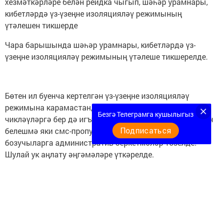
хезмәткәрләре белән рейдка чыгып, шәһәр урамнары,
кибетләрдә үз-үзеңне изоляцияләү режимының
үтәлешен тикшерде
Чара барышында шәһәр урамнары, кибетләрдә үз-
үзеңне изоляцияләү режимының үтәлеше тикшерелде.
Бөтен ил буенча кертелгән үз-үзеңне изоляцияләү
режимына карамастан, кукмаралыларның бер өлеше
Безгә Телеграмга кушылыгыз
чикләүләргә бер дә игътибар итми икән. Эш урыныннан
Подписаться
белешмә яки смс-пропуск күрсәтә алмаган кагыйдә
бозучыларга административ беркетмәләр төзелде.
Шулай ук аңлату әңгәмәләре үткәрелде.
«Мин - Нырьядан, әниемә дарулар алырга дип,
дәваханәгә килдем. Юлга чыгар алдыннан ике сәгатькә
смс-рөхсәт алдым. Үз-үзеңне изоляцияләү режимына