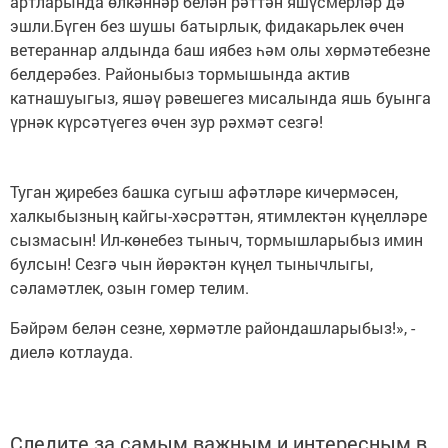
артларында өлкәннәр белән рәттән яшүсмерләр дә
эшли.Бүген без шушы батырлык, фидакарьлек өчен
ветераннар алдында баш иябез һәм олы хөрмәтебезне
белдерәбез. Районыбыз тормышында актив
катнашуыгыз, яшәү рәвешегез мисалында яшь буынга
үрнәк күрсәтүегез өчен зур рәхмәт сезгә!
Туган җиребез башка сугыш афәтләре кичермәсен,
халкыбызның кайгы-хәсрәттән, ятимлектән күңелләре
сызмасын! Ил-көнебез тыныч, тормышларыбыз имин
булсын! Сезгә чын йөрәктән күңел тынычлыгы,
сәламәтлек, озын гомер телим.
Бәйрәм белән сезне, хөрмәтле райондашларыбыз!», -
диелә котлауда.
Следите за самым важным и интересным в