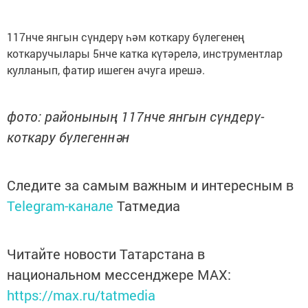
117нче янгын сүндерү һәм коткару бүлегенең
коткаручылары 5нче катка күтәрелә, инструментлар
кулланып, фатир ишеген ачуга ирешә.
фото: районының 117нче янгын сүндерү-
коткару бүлегеннән
Следите за самым важным и интересным в
Telegram-канале
Татмедиа
Читайте новости Татарстана в
национальном мессенджере MАХ:
https://max.ru/tatmedia