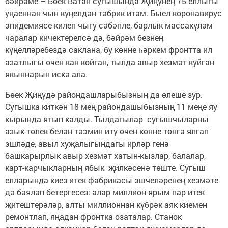
бәйрәме – Бөек Ватан сугышында Җиңүнең 75 еллыгы
уңаеннан чын күңелдән тәбрик итәм. Быел коронавирус
эпидемиясе килеп чыгу сәбәпле, барлык массакүләм
чаралар кичектерелсә дә, бәйрәм безнең
күңелләребездә саклана, бу көнне һәркем фронтта ил
азатлыгы өчен кан койган, тылда авыр хезмәт куйган
якыннарын искә ала.
Бөек Җиңүдә райондашларыбызның да өлеше зур.
Сугышка киткән 18 мең райондашыбызның 11 меңе яу
кырында ятып калды. Тылдагылар сугышчыларны
азык-төлек белән тәэмин итү өчен көнне төнгә ялгап
эшләде, авыл хуҗалыгындагы ирләр генә
башкарырлык авыр хезмәт хатын-кызлар, балалар,
карт-карчыкларның ябык җилкәсенә төште. Сугыш
елларында киез итек фабрикасы эшчеләренең хезмәте
дә бәяләп бетергесез: алар миллион ярым пар итек
җитештерәләр, алты миллионнан күбрәк аяк киемен
ремонтлап, яңадан фронтка озаталар. Станок