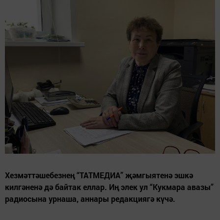
Хезмәттәшебезнең “ТАТМЕДИА” җәмгыятенә эшкә
килгәненә дә байтак еллар. Иң элек ул “Кукмара авазы”
радиосына урнаша, аннары редакциягә күчә.