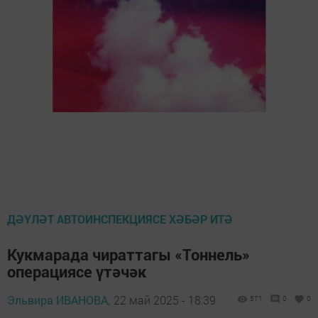
ДӘҮЛӘТ АВТОИНСПЕКЦИЯСЕ ХӘБӘР ИТӘ
Кукмарада чираттагы «Тоннель»
операциясе үтәчәк
Эльвира ИВАНОВА,
22 май 2025 - 18:39
571
0
0