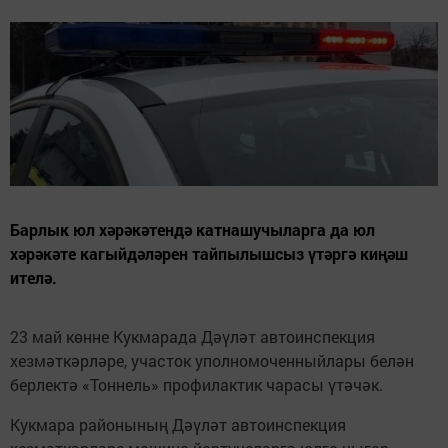
Барлык юл хәрәкәтендә катнашучыларга да юл
хәрәкәте кагыйдәләрен тайпылышсыз үтәргә киңәш
ителә.
23 май көнне Кукмарада Дәүләт автоинспекция
хезмәткәрләре, участок уполномоченныйлары белән
берлектә «Тоннель» профилактик чарасы үтәчәк.
Кукмара районының Дәүләт автоинспекция