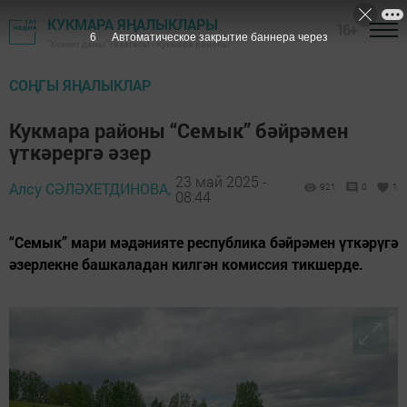
КУКМАРА ЯҢАЛЫКЛАРЫ
16+
3
Автоматическое закрытие баннера через
"Хезмәт даны" газетасы - Кукмара районы
СОҢГЫ ЯҢАЛЫКЛАР
Кукмара районы “Семык” бәйрәмен
үткәрергә әзер
23 май 2025 -
Алсу СӘЛӘХЕТДИНОВА,
921
0
1
08:44
“Семык” мари мәдәнияте республика бәйрәмен үткәрүгә
әзерлекне башкаладан килгән комиссия тикшерде.