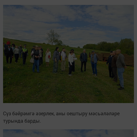
Сүз бәйрәмгә әзерлек, аны оештыру мәсьәләләре
турында барды.