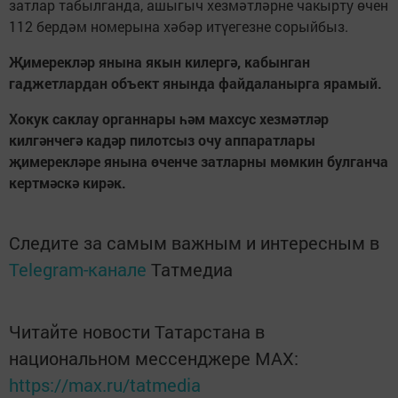
затлар табылганда, ашыгыч хезмәтләрне чакырту өчен
112 бердәм номерына хәбәр итүегезне сорыйбыз.
Җимерекләр янына якын килергә, кабынган
гаджетлардан объект янында файдаланырга ярамый.
Хокук саклау органнары һәм махсус хезмәтләр
килгәнчегә кадәр пилотсыз очу аппаратлары
җимерекләре янына өченче затларны мөмкин булганча
кертмәскә кирәк.
Следите за самым важным и интересным в
Telegram-канале
Татмедиа
Читайте новости Татарстана в
национальном мессенджере MАХ:
https://max.ru/tatmedia