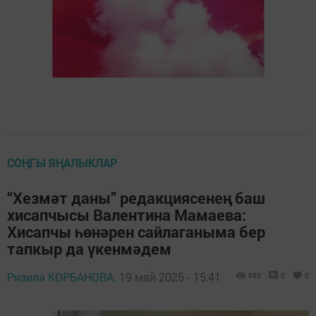
СОҢГЫ ЯҢАЛЫКЛАР
“Хезмәт даны” редакциясенең баш
хисапчысы Валентина Мамаева:
Хисапчы һөнәрен сайлаганыма бер
тапкыр да үкенмәдем
Ризилә КОРБАНОВА,
19 май 2025 - 15:41
693
0
0