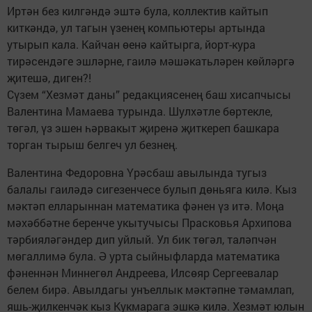
Иртән без килгәндә эштә була, коллектив кайтып
киткәндә, ул тагын үзенең компьютеры артында
утырып кала. Кайчан өенә кайтырга, йорт-кура
тирәсендәге эшләрне, гаилә мәшәкатьләрен көйләргә
җитешә, диген?!
Сүзем “Хезмәт даны” редакциясенең баш хисапчысы
Валентина Мамаева турында. Шулхәтле бөртекле,
төгәл, үз эшен һәрвакыт җиренә җиткереп башкара
торган тырыш белгеч ул безнең.
Валентина Федоровна Үрәсбаш авылында тугыз
балалы гаиләдә сигезенчесе булып дөньяга килә. Кыз
мәктәп елларыннан математика фәнен үз итә. Моңа
мәхәббәтне беренче укытучысы Прасковья Архипова
тәрбияләгәндер дип уйлый. Ул бик төгәл, таләпчән
мөгаллимә була. Ә урта сыйныфларда математика
фәненнән Миннегөл Андреева, Илсөяр Сергеевалар
белем бирә. Авылдагы унъеллык мәктәпне тәмамлап,
яшь-җилкенчәк кыз Кукмарага эшкә килә. Хезмәт юлын