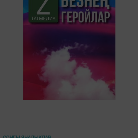
СОҢГЫ ЯҢАЛЫКЛАР