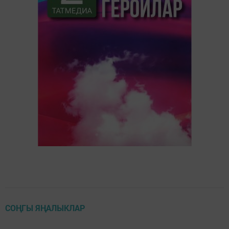
СОҢГЫ ЯҢАЛЫКЛАР