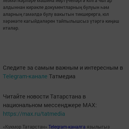
хезмәткәрләре машина йөртүчеләргә юлга чыгар
алдыннан кирәкле документларның булуын һәм
аларның гамәлдә булу вакытын тикшерергә, юл
хәрәкәте кагыйдәләрен тайпылышсыз үтәргә киңәш
итәләр.
Следите за самым важным и интересным в
Telegram-канале
Татмедиа
Читайте новости Татарстана в
национальном мессенджере MАХ:
https://max.ru/tatmedia
«Кукмор Татарстан»
Telegram-каналга
язылыгыз