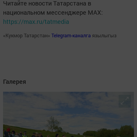
Читайте новости Татарстана в
национальном мессенджере MАХ:
https://max.ru/tatmedia
«Кукмор Татарстан»
Telegram-каналга
язылыгыз
Галерея