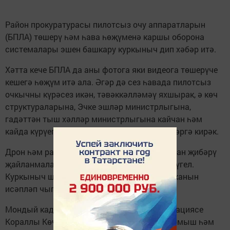
Район прокуратурасы пилотсыз очу аппаратларын
(БПЛА) төшерү һәм һава һөҗүменә каршы оборона
системалары эшен башкару куркыныч дип хәбәр итә.
Хәтта кече БПЛА да аны фотога яки видеога төшерүче
кешегә һөҗүм итә ала. Әгәр дә сез һавада пилотсыз
очкычны күрәсез икән, тәвәккәлләмәү яхшырак, ә көч
структураларына, Эчке эшләр министрлыгына,
гадәттән тыш хәлләр министрлыгына кайчан һәм
кайда күрүегез турында тиз арада хәбәр итәргә кирәк.
Дрон һәм ракеталарга ут алып барыла торган җибәрү
җайланмаларын төшерү дә куркынычсыз түгел.
Куркыныч шунда ки: аларның кайда урнашканын
исәпләп чыгару бик җиңел.
Мондый кадрларны бастыру Россия Федерациясе
Кораллы Көчләре позицияләрен ачарга, тормыш һәм