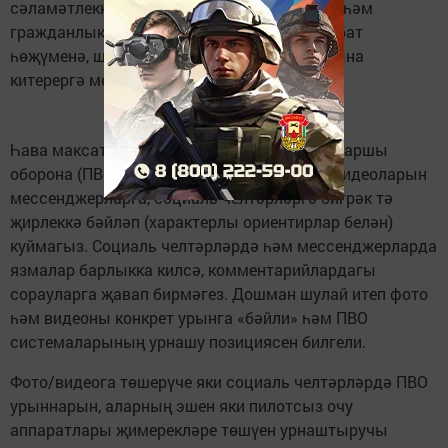
сәламәтлеккә куркыныч тудырырга, хәрби һәм
гражданлык объектларына дошманның кабат
һөҗүменә, шулай ук җинаять җаваплылыгына
китерергә мөмкин.
Һава максатларының һәм һава һөҗүменә каршы
оборона (ПВО) системалары эшенең фото-видеоларын
мессенджерларга, социаль челтәрләргә бигрәк тә
җирлеккә бәйләп (характерлы ориентирлар белән)
куймагыз. Социаль челтәрләрдә һәм мессенджерларда
язмалар барлыкка килсә, комментарийлардагы
сорауларга җавап бирмәгез. Дошман шулай итеп фото
һәм видеоны конкрет урынга «бәйли» һәм ПВО
системаларының урнашу позициясен билгели.
Фото/видеога төшерүче яки социаль челтәрләрдә ПВО
урыннарын, аларның эшен яки пилотсыз очу
аппаратлары җимерекләре төшүен урнаштыручы