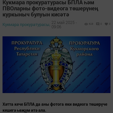
Кукмара прокуратурасы БПЛА һәм
ПВОларны фото-видеога төшерүнең
куркыныч булуын кисәтә
22 май 2025 -
Кукмара прокуратурасы,
628
0
0
09:06
Хәтта кече БПЛА да аны фотога яки видеога төшерүче
кешегә һөҗүм итә ала.