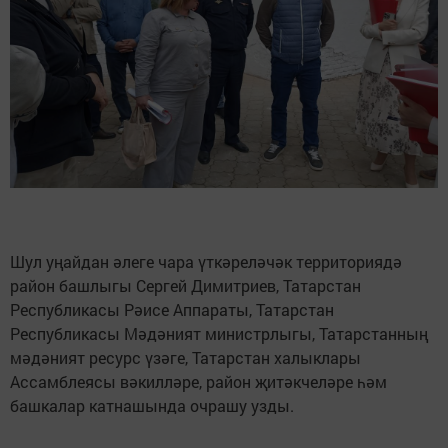
Шул уңайдан әлеге чара үткәреләчәк территориядә
район башлыгы Сергей Димитриев, Татарстан
Республикасы Рәисе Аппараты, Татарстан
Республикасы Мәдәният министрлыгы, Татарстанның
мәдәният ресурс үзәге, Татарстан халыклары
Ассамблеясы вәкилләре, район җитәкчеләре һәм
башкалар катнашында очрашу узды.