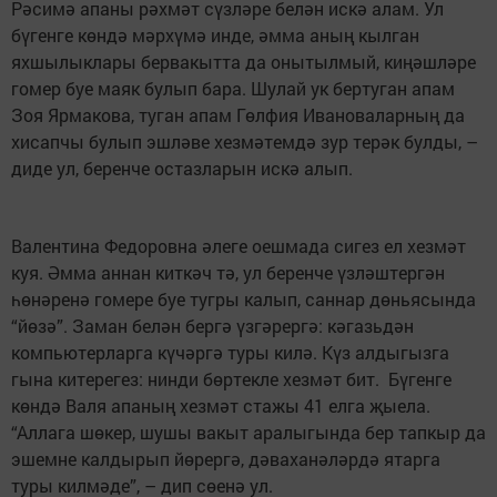
Рәсимә апаны рәхмәт сүзләре белән искә алам. Ул
бүгенге көндә мәрхүмә инде, әмма аның кылган
яхшылыклары бервакытта да онытылмый, киңәшләре
гомер буе маяк булып бара. Шулай ук бертуган апам
Зоя Ярмакова, туган апам Гөлфия Ивановаларның да
хисапчы булып эшләве хезмәтемдә зур терәк булды, –
диде ул, беренче остазларын искә алып.
Валентина Федоровна әлеге оешмада сигез ел хезмәт
куя. Әмма аннан киткәч тә, ул беренче үзләштергән
һөнәренә гомере буе тугры калып, саннар дөньясында
“йөзә”. Заман белән бергә үзгәрергә: кәгазьдән
компьютерларга күчәргә туры килә. Күз алдыгызга
гына китерегез: нинди бөртекле хезмәт бит. Бүгенге
көндә Валя апаның хезмәт стажы 41 елга җыела.
“Аллага шөкер, шушы вакыт аралыгында бер тапкыр да
эшемне калдырып йөрергә, дәваханәләрдә ятарга
туры килмәде”, – дип сөенә ул.