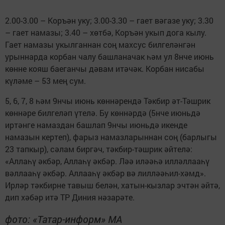
2.00-3.00 – Коръән уку; 3.00-3.30 – гает вәгазе уку; 3.30
– гает намазы; 3.40 – хөтбә, Коръән укып дога кылу.
Гает намазы укылганнан соң махсус билгеләнгән
урыннарда корбан чалу башланачак һәм ул 8нче июнь
көнне кояш баеганчы дәвам итәчәк. Корбан нисабы
күләме – 53 мең сум.
5, 6, 7, 8 һәм 9нчы июнь көннәрендә Тәкбир әт-Тәшрик
көннәре билгеләп үтелә. Бу көннәрдә (5нче июньдә
иртәнге намаздан башлап 9нчы июньдә икенде
намазын кертеп), фарыз намазларыннан соң (барлыгы
23 тапкыр), сәлам биргәч, тәкбир-тәшрик әйтелә:
«Аллаһү әкбәр, Аллаһү әкбәр. Ләә иләәһә илләллааһү
вәллааһү әкбәр. Аллааһү әкбәр вә лилләәһил-хәмд».
Ирләр тәкбирне тавыш белән, хатын-кызлар эчтән әйтә,
дип хәбәр итә ТР Диния нәзарәте.
фото: «Татар-информ» МА