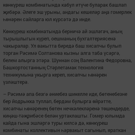
көнкүреш комбинатында кабул итүче буларак башлап
җибәрә. Әлеге эш урыны, андагы кешеләр аңа гомерлек
һөнәрен сайларга юл күрсәтә дә инде.
Көнкүреш комбинатында берничә ай эшләгәч, аның
тырышлыгын күреп, оешманың бухгалтериясенә
чакыралар. Ул вакытта биредә баш хисапчы булып
торган Рәсимә Солтанова кызны алга таба үсәргә,
белем алырга этәрә. Шуннан соң Валентина Федоровна,
Башкортостанның Стәрлетамак технология
техникумына укырга кереп, хисапчы һөнәрен
үзләштерә.
– Рәсимә апа безгә әниебез шикелле иде, бөтенебезне
бер йодрыкка туплап, бердәм булырга өйрәтте,
хисапчы һөнәренең бөтен нечкәлекләренә төшендерде,
киңәш-тәҗрибәсе белән уртаклашты. Гомер юлымда
кайда гына эшләргә туры килсә дә, көнкүреш
комбинаты коллективын һәрвакыт сагынып, яраткан