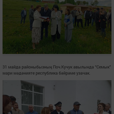
31 майда районыбызның Поч.Кучук авылында “Семык”
мари мәдәнияте республика бәйрәме узачак.