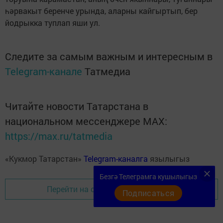
һәрвакыт беренче урында, аларны кайгыртып, бер
йодрыкка туплап яши ул.
Следите за самым важным и интересным в
Telegram-канале
Татмедиа
Читайте новости Татарстана в
национальном мессенджере MАХ:
https://max.ru/tatmedia
«Кукмор Татарстан»
Telegram-каналга
язылыгыз
Безгә Телеграмга кушылыгыз
Перейти на страницу новости
Подписаться