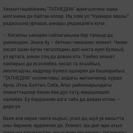
Хезмәттәшебезнең “ТАТМЕДИА” җәмгыятенә эшкә
килгәненә дә байтак еллар. Иң элек ул “Кукмара авазы”
радиосына урнаша, аннары редакциягә күчә.
– Хисапчы һөнәрен сайлаганыма бер тапкыр да
үкенмәдем. Әмма бу – бетмәс-төкәнмәс хезмәт. Чөнки
хисап эшен бүген төгәлләдем дип нокта куеп булмый,
ул иртәгә, аннан соң да дәвам итә. Үзебез хезмәт
хакларын да исәплибез, хисап та ясыйбыз,
икътисадчы, кадрлар бүлеге эшләрен дә башкарабыз.
“ТАТМЕДИА” коллективы, андагы җитәкчеләр, күрше
Арча, Әтнә, Балтач, Саба, Апас районнарындагы
хезмәттәшләр белән бик дус-тату, киңәшләшеп
эшлибез. Бу бердәмлек алга таба да дәвам итсен, –
диде ул.
Валя апа кирәк чакта кырыс, усал да, шул ук вакытта
олы йөрәкле, ярдәмчел дә. Хезмәт, эш дип җан атып
торуына карамастан, аның өчен якыннары, туганнары