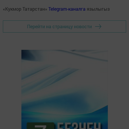
«Кукмор Татарстан»
Telegram-каналга
язылыгыз
Перейти на страницу новости