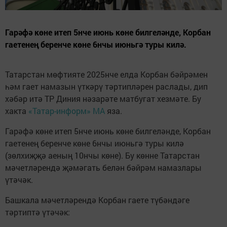
Гарәфә көне итеп 5нче июнь көне билгеләнде, Корбан
гаетенең беренче көне 6нчы июньгә туры килә.
Татарстан мөфтияте 2025нче елда Корбан бәйрәмен
һәм гает намазын үткәрү тәртипләрен раслады, дип
хәбәр итә ТР Диния нәзарәте матбугат хезмәте. Бу
хакта
«Татар-информ» МА
яза.
Гарәфә көне итеп 5нче июнь көне билгеләнде, Корбан
гаетенең беренче көне 6нчы июньгә туры килә
(зөлхиҗҗә аеның 10нчы көне). Бу көнне Татарстан
мәчетләрендә җәмәгать белән бәйрәм намазлары
үтәчәк.
Башкала мәчетләрендә Корбан гаете түбәндәге
тәртиптә үтәчәк: