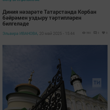
Диния нәзарәте Татарстанда Корбан
бәйрәмен уздыру тәртипләрен
билгеләде
Эльвира ИВАНОВА,
20 май 2025 - 15:44
580
0
0