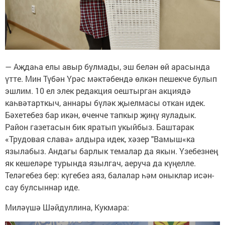
— Аҗдаһа елы авыр булмады, эш белән өй арасында
үтте. Мин Түбән Үрәс мәктәбендә өлкән пешекче булып
эшлим. 10 ел элек редакция оештырган акциядә
каһвәтарткыч, аннары бүләк җыелмасы откан идек.
Бәхетебез бар икән, өченче тапкыр җиңү яуладык.
Район газетасын бик яратып укыйбыз. Баштарак
«Трудовая слава» алдыра идек, хәзер "Вамыш«ка
язылабыз. Андагы барлык темалар да якын. Үзебезнең
як кешеләре турында язылгач, аеруча да күңелле.
Теләгебез бер: күгебез аяз, балалар һәм оныклар исән-
сау булсыннар иде.
Миләүшә Шәйдуллина, Кукмара: