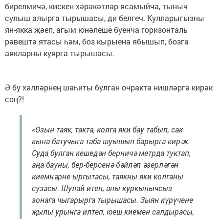
бирелмичә, кискен хәрәкәтләр ясамыйча, тыныч
сулыш алырга тырышасы, ди белгеч. Кулларыгызны
ян-якка җәеп, агым юнәлеше буенча горизонталь
рәвештә ятасы һәм, боз кырыена ябышып, бозга
аякларны куярга тырышасы.
Ә бу хәлләрнең шаһиты булган очракта нишләргә кирәк
соң?!
«Озын таяк, такта, колга яки бау табып, сак
кына батучыга таба шуышып барырга кирәк.
Суда булган кешедән берничә метрда туктап,
аңа бауны, бер-берсенә бәйләп әзерләгән
киемнәрне ыргытасы, таякны яки колганы
сузасы. Шулай итеп, аны куркынычсыз
зонага чыгарырга тырышасы. Зыян күрүчене
җылы урынга илтеп, юеш киемен салдырасы,