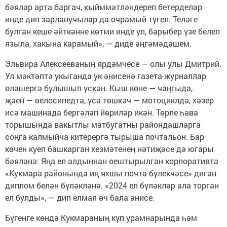
бәяләр арта баргач, кыйммәтләндереп бетерделәр
инде дип зарланучылар да очрамый түгел. Теләге
булган кеше әйткәнне көтми инде ул, барыбер үзе белеп
языла, хакына карамый», — диде әңгәмәдәшем.
Эльвира Алексееваның ярдәмчесе — олы улы Дмитрий.
Ул мәктәптә укыганда ук әнисенә газета-журналлар
өләшергә булышып үскән. Кыш көне — чаңгыда,
җәен — велосипедта, үсә төшкәч — мотоциклда, хәзер
исә машинада бергәләп йөриләр икән. Төрле һава
торышында вакытлы матбугатны райондашларга
соңга калмыйча китерергә тырыша почтальон. Бар
көчен куеп башкарган хезмәтенең нәтиҗәсе дә югары
бәяләнә: Яңа ел алдыннан оештырылган корпоративта
«Кукмара районында иң яхшы почта бүлекчәсе» дигән
диплом белән бүләкләнә. «2024 ел бүләкләр ала торган
ел булды», — дип елмая өч бала әнисе.
Бүгенге көндә Кукмараның күп урамнарында һәм