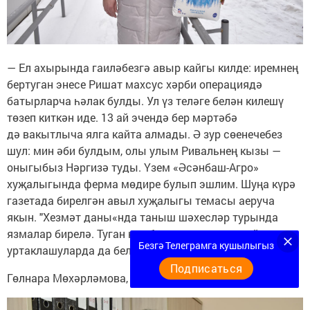
— Ел ахырында гаиләбезгә авыр кайгы килде: иремнең
бертуган энесе Ришат махсус хәрби операциядә
батырларча һәлак булды. Ул үз теләге белән килешү
төзеп киткән иде. 13 ай эчендә бер мәртәбә
дә вакытлыча ялга кайта алмады. Ә зур сөенечебез
шул: мин әби булдым, олы улым Ривальнең кызы —
оныгыбыз Нәргизә туды. Үзем «Әсәнбаш-Агро»
хуҗалыгында ферма мөдире булып эшлим. Шуңа күрә
газетада бирелгән авыл хуҗалыгы темасы аеруча
якын. "Хезмәт даны«нда таныш шәхесләр турында
язмалар бирелә. Туган көн белән котлаулар, кайгы
Безгә Телеграмга кушылыгыз
уртаклашуларда да белгән кешеләр.
Подписаться
Гөлнара Мөхәрләмова, Янил: