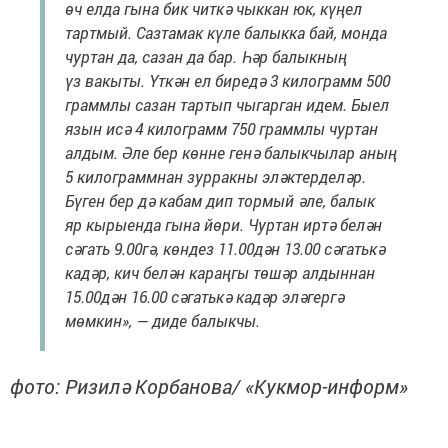
өч елда гына бик читкә чыккан юк, күңел
тартмый. Сазтамак күле балыкка бай, монда
чуртан да, сазан да бар. Һәр балыкның
үз вакыты. Үткән ел биредә 3 килограмм 500
граммлы сазан тартып чыгарган идем. Быел
язын исә 4 килограмм 750 граммлы чуртан
алдым. Әле бер көнне генә балыкчылар аның
5 килограммнан зурракны эләктерделәр.
Бүген бер дә кабам дип тормый әле, балык
яр кырыенда гына йөри. Чуртан иртә белән
сәгать 9.00гә, көндез 11.00дән 13.00 сәгатькә
кадәр, кич белән караңгы төшәр алдыннан
15.00дән 16.00 сәгатькә кадәр эләгергә
мөмкин», — диде балыкчы.
фото: Ризилә Корбанова/ «Кукмор-информ»