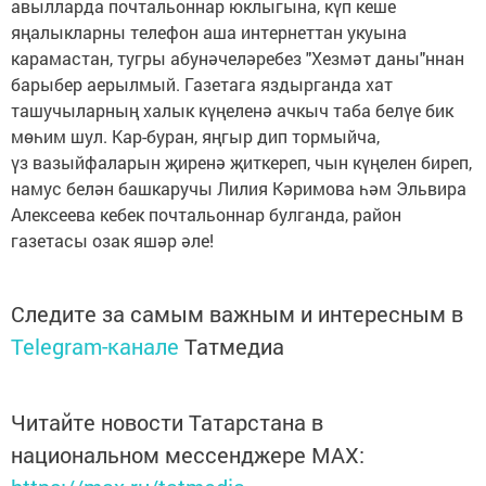
авылларда почтальоннар юклыгына, күп кеше
яңалыкларны телефон аша интернеттан укуына
карамастан, тугры абунәчеләребез "Хезмәт даны"ннан
барыбер аерылмый. Газетага яздырганда хат
ташучыларның халык күңеленә ачкыч таба белүе бик
мөһим шул. Кар-буран, яңгыр дип тормыйча,
үз вазыйфаларын җиренә җиткереп, чын күңелен биреп,
намус белән башкаручы Лилия Кәримова һәм Эльвира
Алексеева кебек почтальоннар булганда, район
газетасы озак яшәр әле!
Следите за самым важным и интересным в
Telegram-канале
Татмедиа
Читайте новости Татарстана в
национальном мессенджере MАХ: