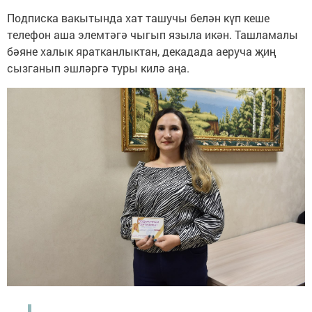
Подписка вакытында хат ташучы белән күп кеше
телефон аша элемтәгә чыгып языла икән. Ташламалы
бәяне халык яратканлыктан, декадада аеруча җиң
сызганып эшләргә туры килә аңа.