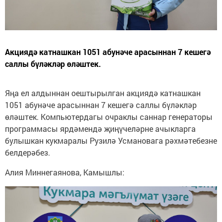
Акциядә катнашкан 1051 абунәче арасыннан 7 кешегә
саллы бүләкләр өләштек.
Яңа ел алдыннан оештырылган акциядә катнашкан
1051 абунәче арасыннан 7 кешегә саллы бүләкләр
өләштек. Компьютердагы очраклы саннар генераторы
программасы ярдәмендә җиңүчеләрне ачыкларга
булышкан кукмаралы Рузилә Усмановага рәхмәтебезне
белдерәбез.
Алия Миннегаянова, Камышлы: