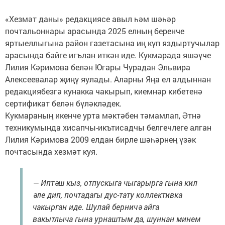
«Хезмәт даны» редакциясе авыл һәм шәһәр
почтальоннары арасында 2025 елның беренче
яртыеллыгына район газетасына иң күп яздыртучылар
арасында бәйге игълан иткән иде. Кукмарада яшәүче
Лилия Кәримова белән Югары Чурадан Эльвира
Алексеевалар җиңү яулады. Аларны Яңа ел алдыннан
редакциябезгә кунакка чакырып, киемнәр кибетенә
сертификат белән бүләкләдек.
Кукмараның икенче урта мәктәбен тәмамлап, Әтнә
техникумында хисапчы-икътисадчы белгечлеге алган
Лилия Кәримова 2009 елдан бирле шәһәрнең үзәк
почтасында хезмәт куя.
— Иптәш кыз, отпускыга чыгарырга гына кил
әле дип, почтадагы дус-тату коллективка
чакырган иде. Шулай берничә айга
вакытлыча гына урнаштым да, шуннан минем