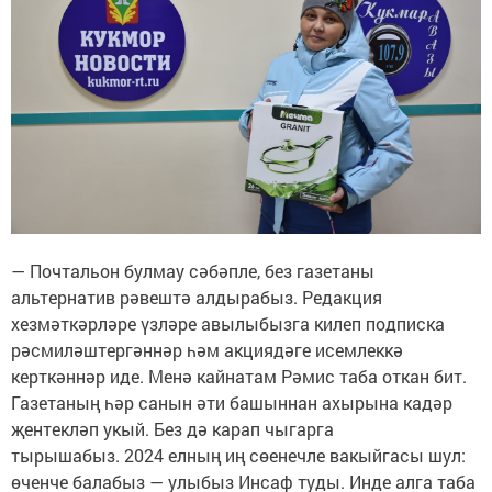
— Почтальон булмау сәбәпле, без газетаны
альтернатив рәвештә алдырабыз. Редакция
хезмәткәрләре үзләре авылыбызга килеп подписка
рәсмиләштергәннәр һәм акциядәге исемлеккә
керткәннәр иде. Менә кайнатам Рәмис таба откан бит.
Газетаның һәр санын әти башыннан ахырына кадәр
җентекләп укый. Без дә карап чыгарга
тырышабыз. 2024 елның иң сөенечле вакыйгасы шул:
өченче балабыз — улыбыз Инсаф туды. Инде алга таба