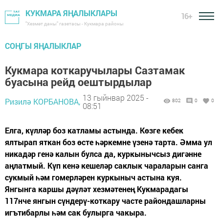
КУКМАРА ЯҢАЛЫКЛАРЫ
16+
"Хезмәт даны" газетасы - Кукмара районы
СОҢГЫ ЯҢАЛЫКЛАР
Кукмара коткаручылары Сазтамак
буасына рейд оештырдылар
13 гыйнвар 2025 -
Ризилә КОРБАНОВА,
802
0
0
08:51
Елга, күлләр боз катламы астында. Көзге кебек
ялтырап яткан боз өсте һәркемне үзенә тарта. Әмма ул
никадәр генә калын булса да, куркынычсыз дигәнне
аңлатмый. Күп кенә кешеләр саклык чараларын санга
сукмый һәм гомерләрен куркыныч астына куя.
Янгынга каршы дәүләт хезмәтенең Кукмарадагы
117нче янгын сүндерү-коткару часте райондашларны
игътибарлы һәм сак булырга чакыра.