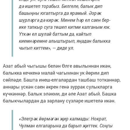
дә ишетеп торабыз. Билгеле, балык дип
башыңны югалтырга да ярамый. Әзрәк
шүрләргә дә кирәк. Минем һәр ел саен бер-
ике тапкыр суга төшеп китми калганым юк.
Үткән ел шулай баттым да, кайтып
киемнәремне алыштырып, яңадан балыкка
чыгып киттем», — диде ул.
Азат абый чыгышы белән Өлге авылыннан икән,
балыкка кечкенә малай чагымнан ук йөрим дип
сөйләде. Башта инеш-елгалардан ташбаш тотканнар,
аннары үскән саен әкрен генә зуррак сулыкларга
күчкәннәр. Балык эләкми, ди әле Азат абый. Башка
балыкчылардан да зарлану сүзләре ишетелә икән.
«Элегрәк йөрмәгән җир калмады: Нократ,
Чулман елгаларына да барып җиттек. Соңгы