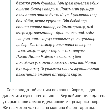
бәхеткә урын бушады. Һөнәрем күңелемә бик
ошагач, биредә калдым. Яратмаган урында
озак еллар эшләп булмый ул. Кукмаралылар
бик әйбәт, яхшы күңелле. Әби-бабайлар
сөенеп каршы алалар, сөйләштерәләр, чәй
эчәргә дә чакыралар. Араңны якынайтыйм
әле дип, юлга кадәр каршыма ук чыгучылар
да бар. Хәтта камыр ризыклары пешереп
тә көтәләр, — диде тырыш хат ташучы.
Ләкин Лилия Рәфкать кызының бер
дә чәйләп утырырга вакыты гына юк. Чөнки
Кукмараның 15 урамына газета-журналларны
вакытында өләшеп өлгерергә кирәк.
— Саф һавада табигатькә сокланып йөрим, — дип
дәвам итә сүзен почтальон. — Бер кабинет эчендә генә
утырып эшли алмас идем, чөнки миңа хәрәкәт кирәк.
Җитешмәгән чакта гына машина белән таратам.