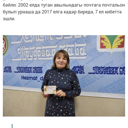
бәйли: 2002 елда туган авылындагы почтага почтальон
булып урнаша да 2017 елга кадәр биредә, 7 ел кибеттә
эшли.