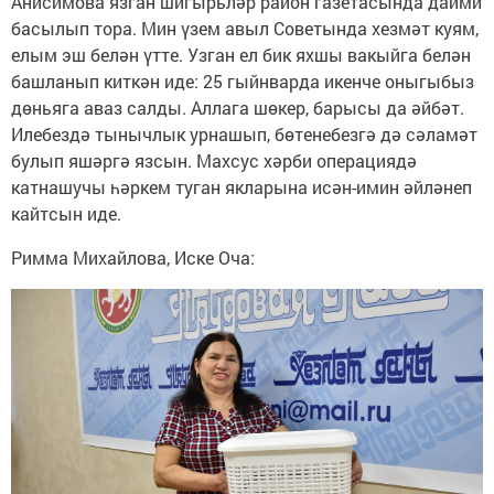
Анисимова язган шигырьләр район газетасында даими
басылып тора. Мин үзем авыл Советында хезмәт куям,
елым эш белән үтте. Узган ел бик яхшы вакыйга белән
башланып киткән иде: 25 гыйнварда икенче оныгыбыз
дөньяга аваз салды. Аллага шөкер, барысы да әйбәт.
Илебездә тынычлык урнашып, бөтенебезгә дә сәламәт
булып яшәргә язсын. Махсус хәрби операциядә
катнашучы һәркем туган якларына исән-имин әйләнеп
кайтсын иде.
Римма Михайлова, Иске Оча: