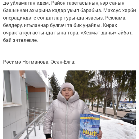
дә уйламаган идем. Район газетасының һәр санын
башыннан ахырына кадәр укып барабыз. Махсус хәрби
операциядәге солдатлар турында язасыз. Реклама,
белдерү, игъланнар булгач та бик уңайлы. Кирәк
очракта кул астында гына тора. «Хезмәт даны» әйбәт,
бай эчтәлекле.
Рәсимә Ногманова, Әсән-Елга: