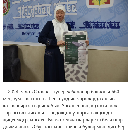
— 2024 елда «Салават күпере» балалар бакчасы 663
мең сум грант отты. Гел шундый чараларда актив
катнашырга тырышабыз. Узган елның иң истә кала
торган вакыйгасы — редакция үткәргән акциядә
җиңүемдер, мөгаен. Бакча хезмәткәрләренә бүләкләр
даими чыга. Ә бу юлы мин, призлы булырмын дип, бер