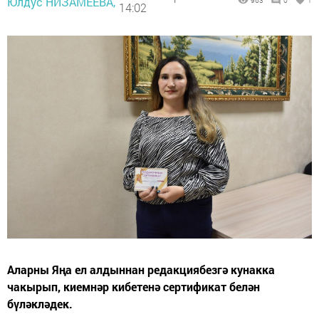
Юлдус НИЗАМЕЕВА,
963
0
1
14:02
Аларны Яңа ел алдыннан редакциябезгә кунакка
чакырып, киемнәр кибетенә сертификат белән
бүләкләдек.