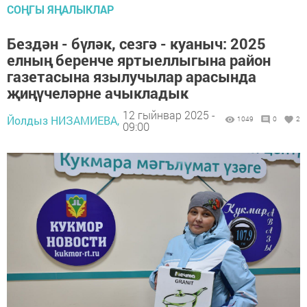
СОҢГЫ ЯҢАЛЫКЛАР
Бездән - бүләк, сезгә - куаныч: 2025
елның беренче яртыеллыгына район
газетасына язылучылар арасында
җиңүчеләрне ачыкладык
12 гыйнвар 2025 -
Йолдыз НИЗАМИЕВА,
1049
0
2
09:00