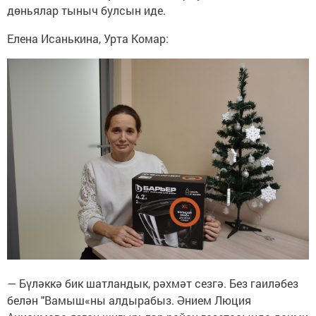
дөньялар тыныч булсын иде.
Елена Исанькина, Урта Комар:
— Бүләккә бик шатландык, рәхмәт сезгә. Без гаиләбез
белән "Вамыш«ны алдырабыз. Әнием Люция