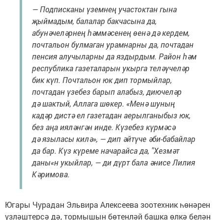
— Подписканы үземнең участоктан гына
җыймадым, балалар бакчасына да,
абунәчеләрнең һәммәсенең өенә дә кердем,
почтальон булмаган урамнарны да, почтадан
пенсия алучыларны да яздырдым. Район һәм
республика газеталарын укырга теләүчеләр
бик күп. Почтальон юк дип тормыйлар,
почтадан үзебез барып алабыз, диючеләр
дә шактый, Аллага шөкер. «Менә шуның
кадәр дистә ел газетадан аерылганыбыз юк,
без аңа ияләнгән инде. Күзебез күрмәсә
дә языласы килә», — дип әйтүче әби-бабайлар
да бар. Күз күреме начарайса да, "Хезмәт
даны«н укыйлар, — ди дүрт бала әнисе Лилия
Кәримова.
Югары Чурадан Эльвира Алексеева зоотехник һөнәрен
үзләштерсә дә, тормышын бөтенләй башка өлкә белән