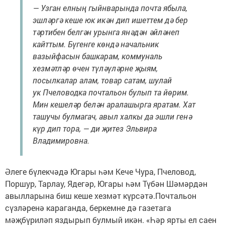
— Узган елның гыйнварында почта ябыла,
эшләргә кеше юк икән дип ишеттем дә бер
тәртибен белгән урынга янәдән әйләнеп
кайттым. Бүгенге көндә начальник
вазыйфасын башкарам, коммуналь
хезмәтләр өчен түләүләрне җыям,
посылкалар алам, товар сатам, шулай
ук Пчеловодка почтальон булып та йөрим.
Мин кешеләр белән аралашырга яратам. Хат
ташучы булмагач, авыл халкы да эшли генә
күр дип тора, — ди җитез Эльвира
Владимировна.
Әлеге бүлекчәдә Югары һәм Кече Чура, Пчеловод,
Поршур, Тарлау, Ядегәр, Югары һәм Түбән Шәмәрдән
авылларына биш кеше хезмәт күрсәтә.Почтальон
сүзләренә караганда, беркемне дә газетага
мәҗбүриләп яздырып булмый икән. «Һәр ярты ел саен