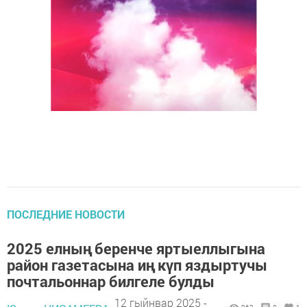
ПОСЛЕДНИЕ НОВОСТИ
2025 елның беренче яртыеллыгына
район газетасына иң күп яздыртучы
почтальоннар билгеле булды
12 гыйнвар 2025 -