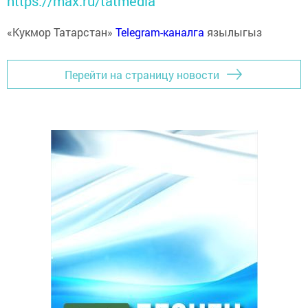
https://max.ru/tatmedia
«Кукмор Татарстан»
Telegram-каналга
язылыгыз
Перейти на страницу новости