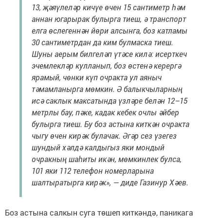
13, җәяүлеләр кичүе өчен 15 сантиметр һәм
аннан югарырак булырга тиеш, ә транспорт
елга өслегеннән йөри алсынга, боз катламы
30 сантиметрдан да ким булмаска тиеш.
Шуны аерым билгеләп үтәсе килә: исерткеч
эчемлекләр кулланып, боз өстенә керергә
ярамый, чөнки күп очракта ул аяныч
тәмамланырга мөмкин. Ә балыкчыларның
исә саклык максатында үзләре белән 12–15
метрлы бау, пәке, кадак кебек очлы әйбер
булырга тиеш. Бу боз астына киткән очракта
чыгу өчен кирәк булачак. Әгәр сез үзегез
шундый хәлдә калдыгыз яки мондый
очракның шаһиты икән, мөмкинлек булса,
101 яки 112 телефон номерларына
шалтыратырга кирәк», — диде Газинур Хәев.
Боз астына салкын суга төшеп киткәндә, паникага