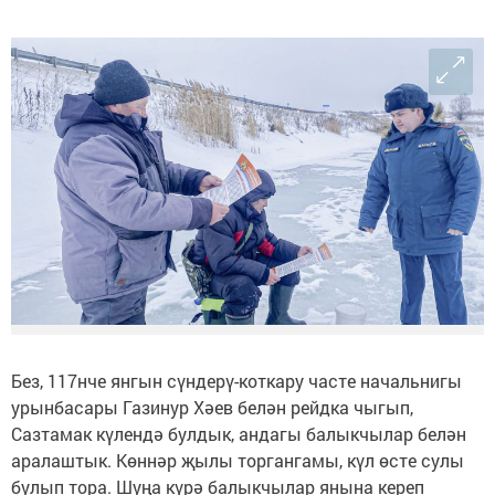
Без, 117нче янгын сүндерү-коткару часте начальнигы
урынбасары Газинур Хәев белән рейдка чыгып,
Сазтамак күлендә булдык, андагы балыкчылар белән
аралаштык. Көннәр җылы торгангамы, күл өсте сулы
булып тора. Шуңа күрә балыкчылар янына кереп