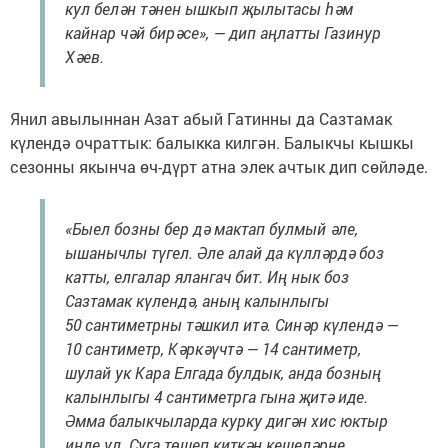
кул белән тәнен ышкып җылытасы һәм
кайнар чәй бирәсе», — дип аңлатты Газинур
Хәев.
Янил авылыннан Азат абый Гатинны да Сазтамак
күлендә очраттык: балыкка килгән. Балыкчы кышкы
сезонны якынча өч-дүрт атна элек ачтык дип сөйләде.
«Быел бозны бер дә мактап булмый әле,
ышанычлы түгел. Әле алай да күлләрдә боз
катты, елгалар ялангач бит. Иң нык боз
Сазтамак күлендә, аның калынлыгы
50 сантиметрны тәшкил итә. Синәр күлендә —
10 сантиметр, Кәркәүчтә — 14 сантиметр,
шулай ук Кара Елгада булдык, анда бозның
калынлыгы 4 сантиметрга гына җитә иде.
Әмма балыкчыларда курку дигән хис юктыр
инде ул. Суга төшеп киткән кешеләрне