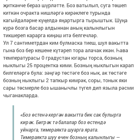
җиткәнче бераз шүрләтте. Боз ватылып, суга төшеп
киткән очракта нишләргә кирәклеге турында
кагыйдәләрне күңелдә яңартырга тырыштык. Шуңа
күрә бозга басар алдыннан аның калынлыгын
тикшереп карарга киңәш итә белгечләр.
Ул 7 сантиметрдан ким булмаска тиеш, шул вакытта
гына боз бер кешене күтәреп тора алачак икән. Һава
температурасы 0 градустан югары торса, бозның
ныклыгы 25 процентка кими. Бозның ныклыгын карап
билгеләргә була: зәңгәр төстәге боз нык, ак төстәге
бозның ныклыгы 2 тапкыр кимрәк, соры, тонык яки
сары төсмерле боз ышанычлы түгел дип языла рәсми
чыганакларда.
«Боз өстенә кергән вакытта бик сак булырга
кирәк. Бигрәк тә балалар боз өстендә
уйнарга, тимераякта шуарга ярата.
Тимераякта шуу өчен бозның калынлыгы —