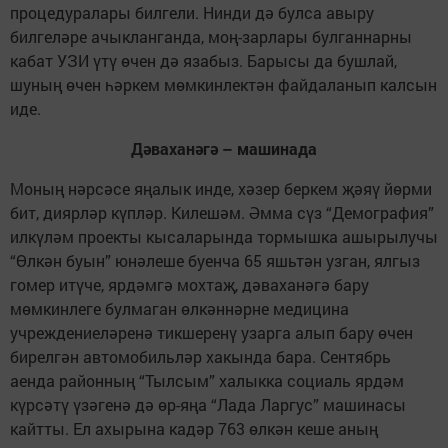
процедуралары билгели. Нинди дә булса авыру
билгеләре ачыкланганда, моң-зарлары булганнарны
кабат УЗИ үтү өчен дә язабыз. Барысы да бушлай,
шуның өчен һәркем мөмкинлектән файдаланып калсын
иде.
Дәваханәгә – машинада
Моның нәрсәсе яңалык инде, хәзер беркем җәяү йөрми
бит, диярләр күпләр. Килешәм. Әмма сүз “Демография”
илкүләм проекты кысаларында тормышка ашырылучы
“Өлкән буын” юнәлеше буенча 65 яшьтән узган, ялгыз
гомер итүче, ярдәмгә мохтаҗ, дәваханәгә бару
мөмкинлеге булмаган өлкәннәрне медицина
учреждениеләренә тикшеренү узарга алып бару өчен
бирелгән автомобильләр хакында бара. Сентябрь
аенда районның “Тылсым” халыкка социаль ярдәм
күрсәтү үзәгенә дә өр-яңа “Лада Ларгус” машинасы
кайтты. Ел ахырына кадәр 763 өлкән кеше аның