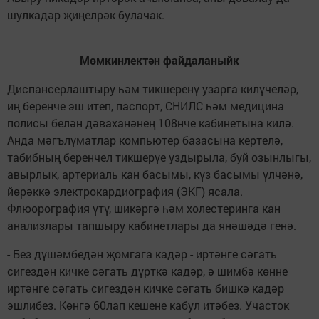
шулкадәр җиңелрәк булачак.
Мөмкинлектән файдаланыйк
Диспансерлаштыру һәм тикшеренү узарга килүчеләр,
иң беренче эш итеп, паспорт, СНИЛС һәм медицина
полисы белән дәваханәнең 108нче кабинетына килә.
Анда мәгълүматлар компьютер базасына кертелә,
табибның беренчел тикшерүе уздырыла, буй озынлыгы,
авырлык, артериаль кан басымы, күз басымы үлчәнә,
йөрәккә электрокардиография (ЭКГ) ясала.
Флюорография үтү, шикәргә һәм холестеринга кан
анализлары тапшыру кабинетлары да янәшәдә генә.
- Без дүшәмбедән җомгага кадәр - иртәнге сәгать
сигездән кичке сәгать дүрткә кадәр, ә шимбә көнне
иртәнге сәгать сигездән кичке сәгать бишкә кадәр
эшлибез. Көнгә 60лап кешене кабул итәбез. Участок