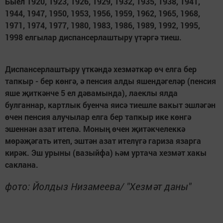
Быел 1920, 1923, 1926, 1929, 1932, 1935, 1938, 1941,
1944, 1947, 1950, 1953, 1956, 1959, 1962, 1965, 1968,
1971, 1974, 1977, 1980, 1983, 1986, 1989, 1992, 1995,
1998 елгылар диспансерлаштыру үтәргә тиеш.
Диспансерлаштыру үткәндә хезмәткәр өч елга бер
тапкыр - бер көнгә, ә пенсия алды яшендәгеләр (пенсия
яше җиткәнче 5 ел дәвамында), лаеклы ялда
булганнар, картлык буенча яисә тиешле вакыт эшләгән
өчен пенсия алучылар елга бер тапкыр ике көнгә
эшеннән азат ителә. Моның өчен җитәкчелеккә
мөрәҗәгать итеп, эштән азат ителүгә гариза язарга
кирәк. Эш урыны (вазыйфа) һәм уртача хезмәт хакы
саклана.
фото: Йолдыз Низамеева/ "Хезмәт даны"