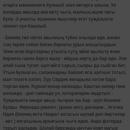
итәргә мөмкинлеге булмый: мал көтәргә алына. Ул
елларда авылда ике көтү чыга, малның ишле чагы
була. Ә уналты яшеннән яшүсмер егет хуҗалыкта
хезмәт куя башлый.
- Безнең төп нигез авылның түбән очында иде, аннан
соң төрле сәбәп белән берничә урын алыштырдык.
Элек иске йортларны утынга сүтү, өйне җылыту өчен
берничә гаилә бергә яшәү - өйдәш кертү дә бар иде. Әле
алай гына түгел: шул өйгә сарык, сыеры да сыйган бит.
Утын булмагач, саламнарны бәйләп яга, капчык тотып,
мал тизәге эзләп, Зур Сәрдек якларына хәтле бара
торган идек. Күрмәгәннәр калмады, баштан ниләр генә
кичмәде, - дип сөйләде ул, хатирәләрен яңартып. -
Хуҗалыкта нинди авыр, пычрак эш бар - шул безнеке
булды. Фермада ремонт, урман кисү дисеңме... Агачка
Идел (безнең якта Нократ елгасын шулай дип йөртәләр
- авт.) елгасының аръягына чыга идек. Анда фатирда
торып эшләдек. Шулай берсендә кичтән коеп яңгыр