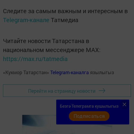
Следите за самым важным и интересным в
Telegram-канале
Татмедиа
Читайте новости Татарстана в
национальном мессенджере MАХ:
https://max.ru/tatmedia
«Кукмор Татарстан»
Telegram-каналга
язылыгыз
Перейти на страницу новости
Безгә Телеграмга кушылыгыз
Подписаться