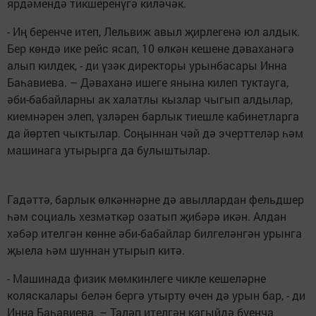
ярдәмендә тикшеренүгә киләчәк.
- Иң беренче итеп, Лельвиж авыл җирлегенә юл алдык.
Бер көндә ике рейс ясап, 10 өлкән кешене дәваханәгә
алып килдек, - ди үзәк директоры урынбасары Инна
Баһавиева. – Дәваханә ишеге янына килеп туктауга,
әби-бабайларны ак халатлы кызлар чыгып алдылар,
киемнәрен элеп, үзләрен барлык тиешле кабинетларга
да йөртеп чыктылар. Соңыннан чәй дә эчерттеләр һәм
машинага утырырга да булыштылар.
Гадәттә, барлык өлкәннәрне дә авыллардан фельдшер
һәм социаль хезмәткәр озатып җибәрә икән. Алдан
хәбәр ителгән көнне әби-бабайлар билгеләнгән урынга
җыела һәм шуннан утырып китә.
- Машинада физик мөмкинлеге чикле кешеләрне
коляскалары белән бергә утырту өчен дә урын бар, - ди
Инна Баһавиева. – Таләп ителгән кагыйдә буенча