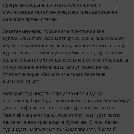
программаларының нәтиҗәлелеген, милли
мәктәпләрдә тел өйрәнүнең мөһимлек дәрәҗәсен
бәяләргә ярдәм итәчәк.
Анкетаның керем турындагы пунктында киң
кулланылыштагы вариантлар: эш хакы, эшмәкәрлек
кереме, үзмәшгульлек, пенсия, пособие һәм башкалар
күрсәтеләчәк. Әмма шуны да билгеләп үтәргә кирәк:
халык санын алу битендә керемнең күләме турындагы
сорау беркайчан булмады, һәм ул хәзер дә юк.
Статистикларны бары тик чыганак төре генә
кызыксындыра.
Мәгариф турындагы сораулар блогында да
үзгәрешләр бар. Анда “мәктәпкәчә яшьтәге белем бирү”
дигән графа өстәлгән. Ә инде “урта белем” икегә –
“квалификацияле эшче, хезмәткәр” һәм “урта звено
белгече” дигән графаларга бүленгән. Югары белем
турындагы мәгълүмат та “бакалавриат”, “белгеч”,