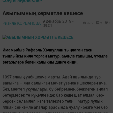
СОҢГЫ ЯҢАЛЫКЛАР
Авылымның хөрмәтле кешесе
9 декабрь 2019 -
Ризилә КОРБАНОВА,
2070
0
1
09:01
Имамыбыз Рафаэль Хәлиуллин тыңлаган саен
тыңлыйсы килә торган матур, аһәңле тавышы, үтемле
вәгазьләре белән халыкны дингә өнди.
1997 елның унбишенче марты. Адай авылында зур
вакыйга – яңа салынган мәчет үзенең ишекләрен ача.
Без, мәктәп укучылары, бу бәйрәмнең бөеклеген аңлап
бетермәсәк тә күңелле иде: бар кеше шат елмая, бер-
берсен сәламләп, изге теләкләр тели... Матур яулык
япкан сөйкемле апалар арасында чуалу - безгә үзе бер