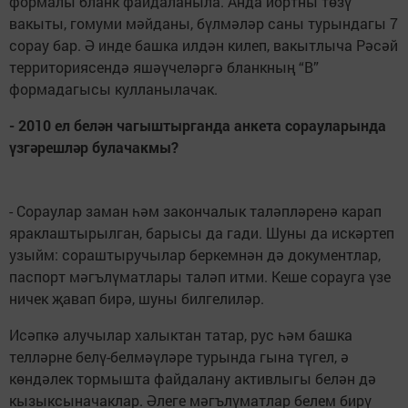
формалы бланк файдаланыла. Анда йортны төзү
вакыты, гомуми мәйданы, бүлмәләр саны турындагы 7
сорау бар. Ә инде башка илдән килеп, вакытлыча Рәсәй
территориясендә яшәүчеләргә бланкның “В”
формадагысы кулланылачак.
- 2010 ел белән чагыштырганда анкета сорауларында
үзгәрешләр булачакмы?
- Сораулар заман һәм закончалык таләпләренә карап
яраклаштырылган, барысы да гади. Шуны да искәртеп
узыйм: сораштыручылар беркемнән дә документлар,
паспорт мәгълүматлары таләп итми. Кеше сорауга үзе
ничек җавап бирә, шуны билгелиләр.
Исәпкә алучылар халыктан татар, рус һәм башка
телләрне белү-белмәүләре турында гына түгел, ә
көндәлек тормышта файдалану активлыгы белән дә
кызыксыначаклар. Әлеге мәгълүматлар белем бирү