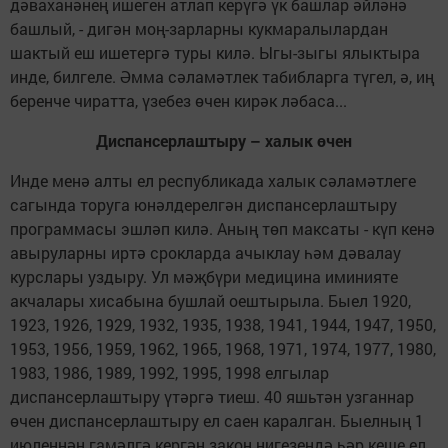
дәваханәнең ишеген атлап керүгә үк башлар әйләнә
башлый, - дигән моң-зарларны кукмаралылардан
шактый еш ишетергә туры килә. Ыгы-зыгы ялыктыра
инде, билгеле. Әмма сәламәтлек табибларга түгел, ә, иң
беренче чиратта, үзебез өчен кирәк ләбаса...
Диспансерлаштыру – халык өчен
Инде менә алты ел республикада халык сәламәтлеге
сагында торуга юнәлдерелгән диспансерлаштыру
программасы эшләп килә. Аның төп максаты - күп кенә
авыруларны иртә срокларда ачыклау һәм дәвалау
курслары уздыру. Ул мәҗбүри медицина иминияте
акчалары хисабына бушлай оештырыла. Быел 1920,
1923, 1926, 1929, 1932, 1935, 1938, 1941, 1944, 1947, 1950,
1953, 1956, 1959, 1962, 1965, 1968, 1971, 1974, 1977, 1980,
1983, 1986, 1989, 1992, 1995, 1998 елгылар
диспансерлаштыру үтәргә тиеш. 40 яшьтән узганнар
өчен диспансерлаштыру ел саен каралган. Быелның 1
июленнән гамәлгә кергән закон нигезендә һәр кеше ел