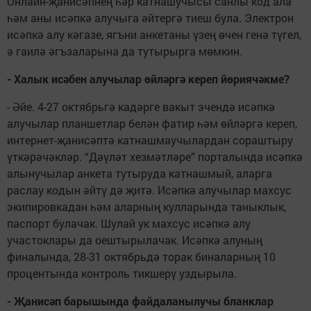
Онлайн-җанисәпнең һәр катнашучысы санлы код ала
һәм аны исәпкә алучыга әйтергә тиеш була. Электрон
исәпкә алу кәгазе, ягъни анкетаны үзең өчен генә түгел,
ә гаилә әгъзаларына да тутырырга мөмкин.
- Халык исәбен алучылар өйләргә кереп йөриячәкме?
- Әйе. 4-27 октябрьгә кадәрге вакыт эчендә исәпкә
алучылар планшетлар белән фатир һәм өйләргә кереп,
интернет-җанисәптә катнашмаучылардан сораштыру
үткәрәчәкләр. “Дәүләт хезмәтләре” порталында исәпкә
алынучылар анкета тутыруда катнашмый, аларга
раслау кодын әйтү дә җитә. Исәпкә алучылар махсус
экипировкадан һәм аларның кулларында таныклык,
паспорт булачак. Шулай ук махсус исәпкә алу
участоклары да оештырылачак. Исәпкә алуның
финалында, 28-31 октябрьдә торак биналарның 10
процентында контроль тикшерү уздырыла.
- Җанисәп барышында файдаланылучы бланклар