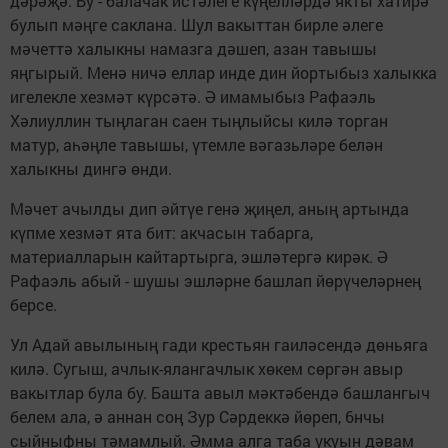
дәрәҗә. Бу - балачак истәлеге күңелләрдә якты хатирә
булып мәңге саклана. Шул вакыттан бирле әлеге
мәчеттә халыкны намазга дәшеп, азан тавышы
яңгырый. Менә ничә еллар инде дин йортыбыз халыкка
игелекле хезмәт күрсәтә. Ә имамыбыз Рафаэль
Хәлиуллин тыңлаган саен тыңлыйсы килә торган
матур, аһәңле тавышы, үтемле вәгазьләре белән
халыкны дингә өнди.
Мәчет ачылды дип әйтүе генә җиңел, аның артында
күпме хезмәт ята бит: акчасын табарга,
материалларын кайтартырга, эшләтергә кирәк. Ә
Рафаэль абый - шушы эшләрне башлап йөрүчеләрнең
берсе.
Ул Адай авылының гади крестьян гаиләсендә дөньяга
килә. Сугыш, ачлык-ялангачлык хөкем сөргән авыр
вакытлар була бу. Башта авыл мәктәбендә башлангыч
белем ала, ә аннан соң Зур Сәрдеккә йөреп, 6нчы
сыйныфны тәмамлый. Әмма алга таба укуын дәвам