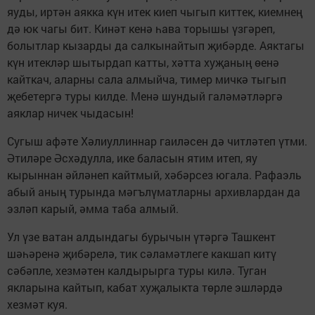
яуды, иртән аякка күн итек киеп чыгып киттек, киемнең
дә юк чагы бит. Кинәт кенә һава торышы үзгәреп,
болытлар кызарды да салкынайтып җибәрде. Аяктагы
күн итекләр шытырдап катты, хәтта хуҗаның өенә
кайткач, аларны сала алмыйча, тимер мичкә тыгып
җебетергә туры килде. Менә шундый галәмәтләргә
аяклар ничек чыдасын!
Сугыш афәте Хәлиуллиннар гаиләсен дә читләтеп үтми.
Әтиләре Әсхәдулла, ике баласын ятим итеп, яу
кырыннан әйләнеп кайтмый, хәбәрсез югала. Рафаэль
абый аның турында мәгълүматларны архивлардан да
эзләп карый, әмма таба алмый.
Ул үзе ватан алдындагы бурычын үтәргә Ташкент
шәһәренә җибәрелә, тик сәламәтлеге какшап китү
сәбәпле, хезмәтен калдырырга туры килә. Туган
якларына кайтып, кабат хуҗалыкта төрле эшләрдә
хезмәт куя.