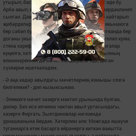
утырып, басудан салам алып төшкән вакыт иде бу.
Арба авып, мин шуып төшкәнмен, ә аягым чәрдәкләнеп
сынган. Дәваханәдә аякка гипс салып, өйгә кайтарып
җибәрделәр. Бәлки шушы хәлдә калу дингә якынаюга
бер сәбәп булгандыр. Чөнки урын өстендә ятканда бер
доганы укыйм да калган җирен стенага билгеләп куям,
стена хәрефләр белән тулды. Шулай итеп, догалар
күңелгә, хәтергә сеңә барды. Бу вакытта авылның
өлкәннәреннән дә мәчет салдырасы иде, дигән
сүзләрне ишеткәләдем.
- Ә аңа кадәр авылдагы мәчетләрнең язмышы сезгә
билгелеме? - дип кызыксынам.
- Элеккеге мәчет хәзерге мәктәп урынында булган,
диләр. Без исә кечкенә чактан авыл уртасындагы,
хәзерге Фиргать Зыятдиновлар нигезендә
урнашканына йөрдек. Хәтерлим әле: Можгада яшәүче
туганнарга итек басарга өйрәнергә киткән вакытта
мине манаралы мәчет озатып калды, ә кайтканда