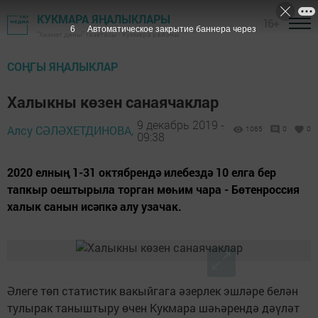
КУКМАРА ЯҢАЛЫКЛАРЫ
16+
5
Автоматическое закрытие баннера через
"Хезмәт даны" газетасы - Кукмара районы
СОҢГЫ ЯҢАЛЫКЛАР
Халыкны көзен санаячаклар
9 декабрь 2019 -
Алсу СӘЛӘХЕТДИНОВА,
1065
0
0
09:38
2020 елның 1-31 октябрендә илебездә 10 елга бер
тапкыр оештырыла торган мөһим чара - Бөтенроссия
халык санын исәпкә алу узачак.
Әлеге төп статистик вакыйгага әзерлек эшләре белән
тулырак таныштыру өчен Кукмара шәһәрендә дәүләт