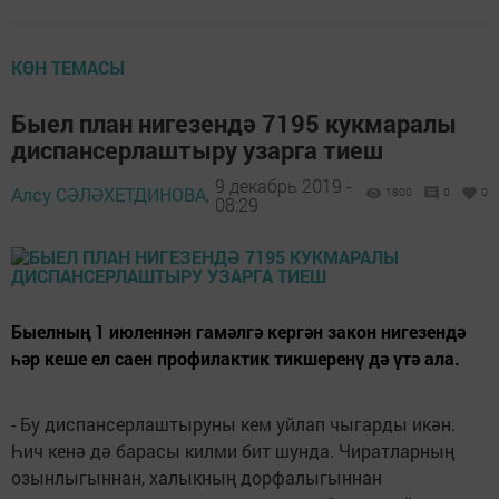
КӨН ТЕМАСЫ
Быел план нигезендә 7195 кукмаралы
диспансерлаштыру узарга тиеш
9 декабрь 2019 -
Алсу СӘЛӘХЕТДИНОВА,
1800
0
0
08:29
Быелның 1 июленнән гамәлгә кергән закон нигезендә
һәр кеше ел саен профилактик тикшеренү дә үтә ала.
- Бу диспансерлаштыруны кем уйлап чыгарды икән.
Һич кенә дә барасы килми бит шунда. Чиратларның
озынлыгыннан, халыкның дорфалыгыннан