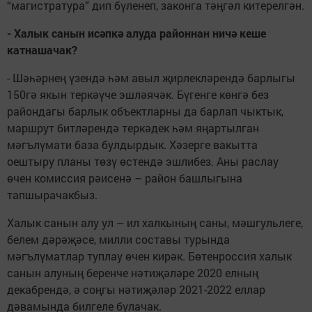
“магистратура” дип бүленеп, законга тәңгәл китерелгән.
- Халык санын исәпкә алуда районнан ничә кеше
катнашачак?
- Шәһәрнең үзендә һәм авыл җирлекләрендә барлыгы
150гә якын теркәүче эшләячәк. Бүгенге көнгә без
райондагы барлык объектларны да барлап чыктык,
маршрут битләрендә теркәдек һәм яңартылган
мәгълүмати база булдырдык. Хәзерге вакытта
оештыру планы төзү өстендә эшлибез. Аны раслау
өчен комиссия рәисенә – район башлыгына
тапшырачакбыз.
Халык санын алу ул – ил халкының саны, мәшгульлеге,
белем дәрәҗәсе, милли составы турында
мәгълүматлар туплау өчен кирәк. Бөтенроссия халык
санын алуның беренче нәтиҗәләре 2020 елның
декабрендә, ә соңгы нәтиҗәләр 2021-2022 еллар
дәвамында билгеле булачак.