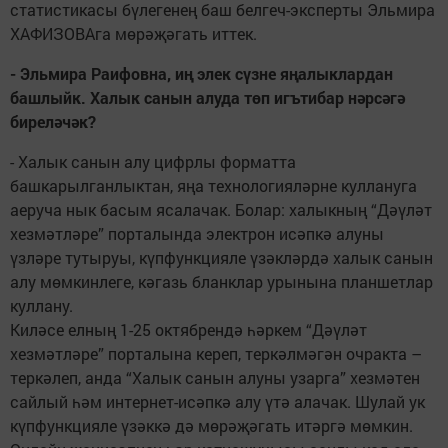
статистикасы бүлегенең баш белгеч-эксперты Эльмира
ХАФИЗОВАга мөрәҗәгать иттек.
- Эльмира Раифовна, иң элек сүзне яңалыклардан
башлыйк. Халык санын алуда төп игътибар нәрсәгә
биреләчәк?
- Халык санын алу цифрлы форматта
башкарылганлыктан, яңа технологияләрне куллануга
аеруча нык басым ясалачак. Болар: халыкның “Дәүләт
хезмәтләре” порталында электрон исәпкә алуны
үзләре тутыруы, күпфункцияле үзәкләрдә халык санын
алу мөмкинлеге, кәгазь бланклар урынына планшетлар
куллану.
Киләсе елның 1-25 октябрендә һәркем “Дәүләт
хезмәтләре” порталына кереп, теркәлмәгән очракта –
теркәлеп, анда “Халык санын алуны узарга” хезмәтен
сайлый һәм интернет-исәпкә алу үтә алачак. Шулай ук
күпфункцияле үзәккә дә мөрәҗәгать итәргә мөмкин.