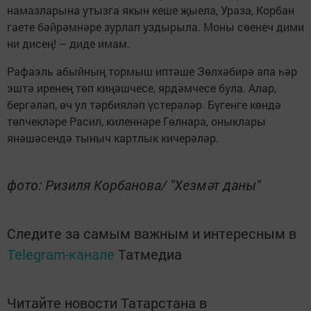
намазларына утызга якын кеше җыела, Ураза, Корбан
гаете бәйрәмнәре зурлап уздырыла. Моны сөенеч дими
ни дисең! – диде имам.
Рафаэль абыйның тормыш иптәше Зөлхәбирә апа һәр
эштә иренең төп киңәшчесе, ярдәмчесе була. Алар,
бергәләп, өч ул тәрбияләп үстерәләр. Бүгенге көндә
төпчекләре Расил, киленнәре Гөлнара, оныклары
янәшәсендә тыныч картлык кичерәләр.
фото: Ризиля Корбанова/ "Хезмәт даны"
Следите за самым важным и интересным в
Telegram-канале
Татмедиа
Читайте новости Татарстана в