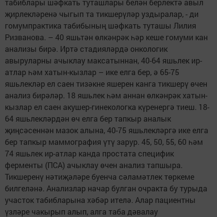
табиблары шәфкать туташлары белән берлектә авыл
җирлекләренә чыгып та тикшерүләр уздыралар, - ди
гомумпрактика табибының шәфкать туташы Лилия
Ризванова. – 40 яшьтән өлкәнрәк һәр кеше гомуми кан
анализы бирә. Иртә стадияләрдә онкологик
авыруларны ачыклау максатыннан, 40-64 яшьлек ир-
атлар һәм хатын-кызлар – ике елга бер, ә 65-75
яшьлекләр ел саен тизәкне яшерен канга тикшерү өчен
анализ бирәләр. 18 яшьлек һәм аннан өлкәнрәк хатын-
кызлар ел саен акушер-гинекологка күренергә тиеш. 18-
64 яшьлекләрдән өч елга бер тапкыр аналык
җиңсәсеннән мазок алына, 40-75 яшьлекләргә ике елга
бер тапкыр маммография үтү зарур. 45, 50, 55, 60 һәм
74 яшьлек ир-атлар канда простата специфик
ферменты (ПСА) ачыклау өчен анализ тапшыра.
Тикшеренү нәтиҗәләре буенча сәламәтлек төркеме
билгеләнә. Анализлар начар булган очракта бу турыда
участок табибларына хәбәр ителә. Алар пациентны
үзләре чакырып алып, алга таба дәвалау