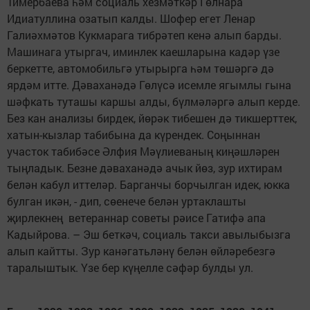
Тимербаева һәм социаль хезмәткәр Гөлнара
Идиатуллина озатып калды. Шофер егет Ленар
Галиәхмәтов Кукмарага тибрәтеп кенә алып барды.
Машинага утыргач, иминлек каешларына кадәр үзе
беркетте, автомобильгә утырырга һәм төшәргә дә
ярдәм итте. Дәваханәдә Гөлүсә исемле ягымлы гына
шәфкать туташы каршы алды, бүлмәләргә алып керде.
Без кан анализы бирдек, йөрәк тибешен дә тикшерттек,
хатын-кызлар табибына да күрендек. Соңыннан
участок табибәсе Әлфия Мәүлиеваның киңәшләрен
тыңладык. Безне дәваханәдә ачык йөз, зур ихтирам
белән кабул иттеләр. Барганчы борчылган идек, юкка
булган икән, - дип, сөенече белән уртаклашты
җирлекнең ветераннар советы рәисе Гатифә апа
Кадыйрова. – Эш беткәч, социаль такси авылыбызга
алып кайтты. Зур канәгатьләнү белән өйләребезгә
таралыштык. Үзе бер күңелле сәфәр булды ул.