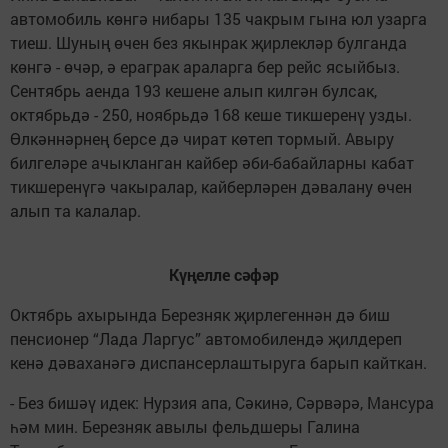
автомобиль көнгә нибары 135 чакрым гына юл узарга
тиеш. Шуның өчен без якынрак җирлекләр булганда
көнгә - өчәр, ә ераграк араларга бер рейс ясыйбыз.
Сентябрь аенда 193 кешене алып килгән булсак,
октябрьдә - 250, ноябрьдә 168 кеше тикшеренү узды.
Өлкәннәрнең берсе дә чират көтеп тормый. Авыру
билгеләре ачыкланган кайбер әби-бабайларны кабат
тикшеренүгә чакыралар, кайберләрен дәвалану өчен
алып та калалар.
Күңелле сәфәр
Октябрь ахырында Березняк җирлегеннән дә биш
пенсионер “Лада Ларгус” автомобилендә җилдереп
кенә дәваханәгә диспансерлаштыруга барып кайткан.
- Без бишәү идек: Нурзия апа, Сәкинә, Сәрвәрә, Мансура
һәм мин. Березняк авылы фельдшеры Галина