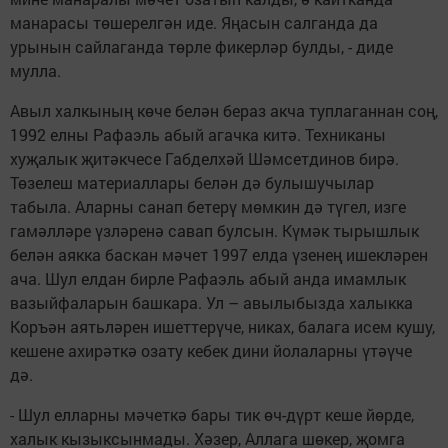
манарасы төшерелгән иде. Яңасын салганда да
урынын сайлаганда төрле фикерләр булды, - диде
мулла.
Авыл халкының көче белән бераз акча туплаганнан соң,
1992 елны Рафаэль абый агачка китә. Техниканы
хуҗалык җитәкчесе Габделхәй Шәмсетдинов бирә.
Төзелеш материаллары белән дә булышучылар
табыла. Аларны санап бетерү мөмкин дә түгел, изге
гамәлләре үзләренә савап булсын. Күмәк тырышлык
белән аякка баскан мәчет 1997 елда үзенең ишекләрен
ача. Шул елдан бирле Рафаэль абый анда имамлык
вазыйфаларын башкара. Ул – авылыбызда халыкка
Коръән аятьләрен ишеттерүче, никах, балага исем кушу,
кешене ахирәткә озату кебек дини йолаларны үтәүче
дә.
- Шул елларны мәчеткә бары тик өч-дүрт кеше йөрде,
халык кызыксынмады. Хәзер, Аллага шөкер, җомга