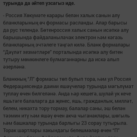
турында да әйтеп узсагыз иде.
- Россия Хөкүмәте карары белән халык санын алу
бланкларының өч формасы расланды. Алар барысы
да рус телендә. Бөтенроссия халык санын исәпкә алу
барышында файдаланылачак электрон һәм кәгазь
бланкларның эчтәлеге тәңгәл килә. Бланк формалары
“Дәүләт хезмәтләре” порталында исәпкә алу битен
тутыру мөмкинлеге булмаганнарны да искә алып
әзерләнә.
Бланкның “Л” формасы төп булып тора, һәм ул Россия
Федерациясендә даими яшәүчеләр турында мәгълүмат
туплау өчен билгеләнә. Анда һәр кешегә, шулай ук кече
яшьтәге балаларга да җенес, яшь, гражданлык, милләт,
белем, никахта тору-тормау, балалар саны, эш белән
тәэмин итү һәм яшәү өчен акча чыганаклары, шөгыль
һәм башкалар турында барлыгы 23 сорау тутырыла.
Торак шартлары хакындагы белешмәләр өчен “П”