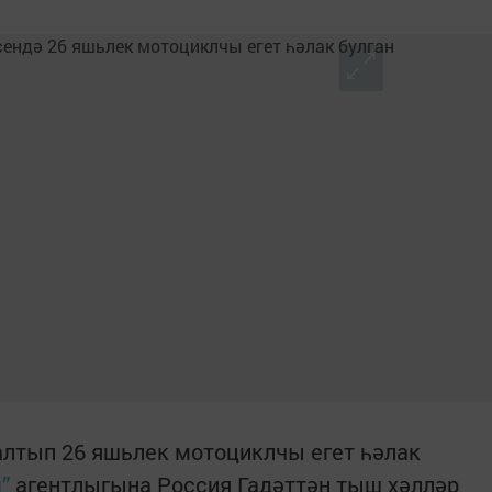
алтып 26 яшьлек мотоциклчы егет һәлак
”
агентлыгына Россия Гадәттән тыш хәлләр