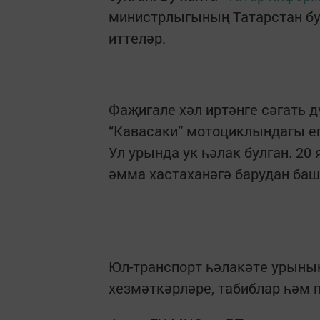
министрлыгының Татарстан бу
иттеләр.
Фаҗигале хәл иртәнге сәгать 
“Кавасаки” мотоциклындагы е
Ул урында ук һәлак булган. 20
әмма хастаханәгә барудан баш
Юл-транспорт һәлакәте урынын
хезмәткәрләре, табиблар һәм 