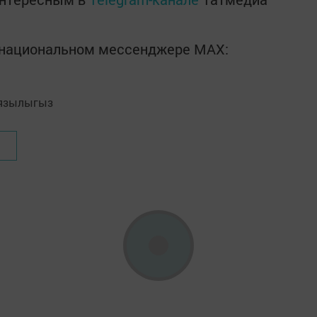
в национальном мессенджере MАХ:
язылыгыз