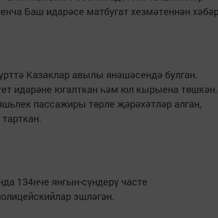
енча Баш идарәсе матбугат хезмәтеннән хәбә
дүрттә Казаклар авылы янәшәсендә булган.
гет идарәне югалткан һәм юл кырыена төшкән.
 яшьлек пассажиры төрле җәрәхәтләр алган,
 тарткан.
да 134нче янгын-сүндерү часте
полицейскийлар эшләгән.