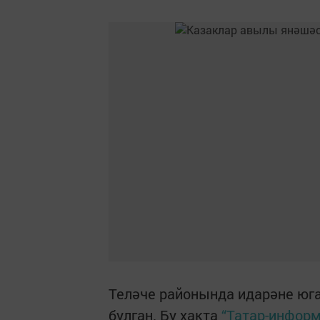
Теләче районында идарәне юг
булган. Бу хакта
“Татар-информ