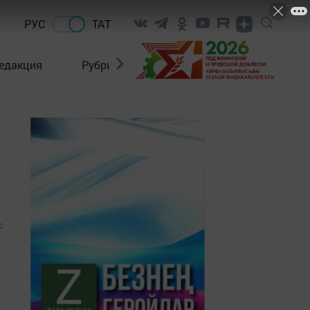
РУС
ТАТ
едакция
Рубрикалар
0