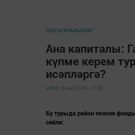
СОҢГЫ ЯҢАЛЫКЛАР
Ана капиталы: Г
күпме керем ту
исәпләргә?
admin,
6 май 2018 - 17:28
Бу турыда район пенсия фонд
сөйли: