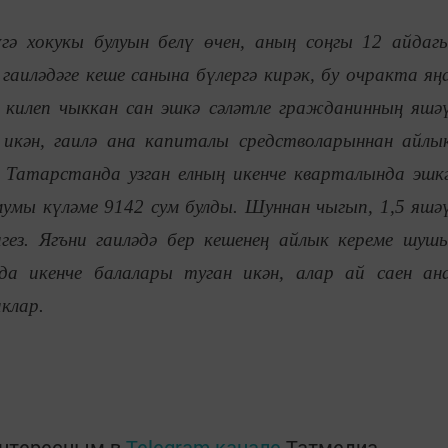
гә хокукы булуын белү өчен, аның соңгы 12 айдаг
гаиләдәге кеше санына бүлергә кирәк, бу очракта яң
р килеп чыккан сан эшкә сәләтле гражданинның яшә
икән, гаилә ана капиталы средстволарыннан айлы
 Татарстанда узган елның икенче кварталында эшк
умы күләме 9142 сум булды. Шуннан чыгып, 1,5 яшә
гез. Ягъни гаиләдә бер кешенең айлык кереме шуш
да икенче балалары туган икән, алар ай саен ан
клар.
интересным в
Telegram-канале
Татмедиа