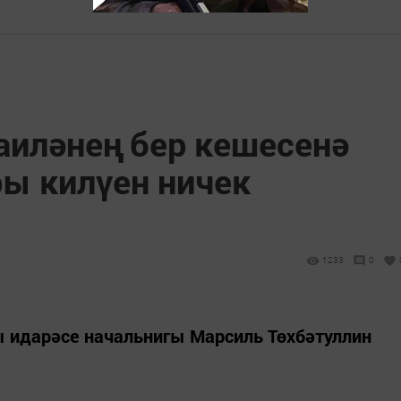
аиләнең бер кешесенә
ры килүен ничек
1233
0
ы идарәсе начальнигы Марсиль Төхбәтуллин