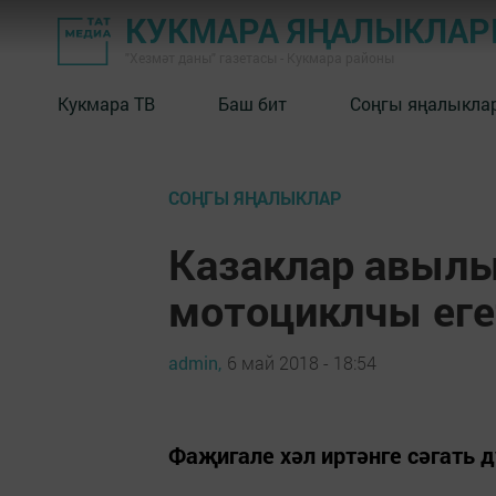
КУКМАРА ЯҢАЛЫКЛА
"Хезмәт даны" газетасы - Кукмара районы
Кукмара ТВ
Баш бит
Соңгы яңалыкла
СОҢГЫ ЯҢАЛЫКЛАР
Казаклар авылы
мотоциклчы еге
admin,
6 май 2018 - 18:54
Фаҗигале хәл иртәнге сәгать д