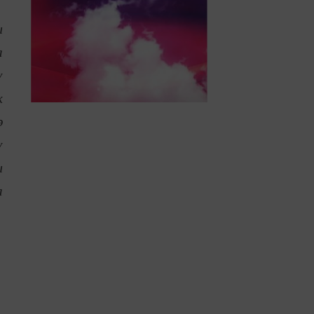
ы
а
ү
к
ә
ү
ы
а