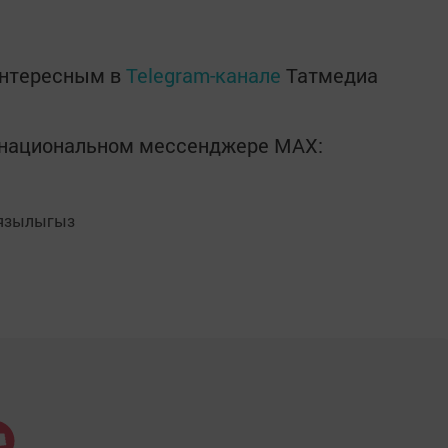
интересным в
Telegram-канале
Татмедиа
в национальном мессенджере MАХ:
язылыгыз