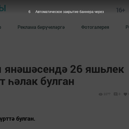
РЫ
16+
5
Автоматическое закрытие баннера через
р
Реклама бирүчеләргә
Фотогалерея
Р
 янәшәсендә 26 яшьлек
т һәлак булган
2277
0
үрттә булган.