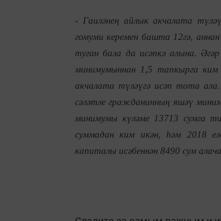
- Гаиләнең айлык акчалата түләү
гомуми керемен башта 12гә, аннан 
туган бала да исәпкә алына. Әгә
минимумыннан 1,5 тапкырга ким 
акчалата түләүгә исәп тота ала.
сәләтле гражданинның яшәү миним
минимумы күләме 13713 сумга ти
суммадан ким икән, һәм 2018 ел
капиталы исәбеннән 8490 сум алача
Следите за самым важным и 