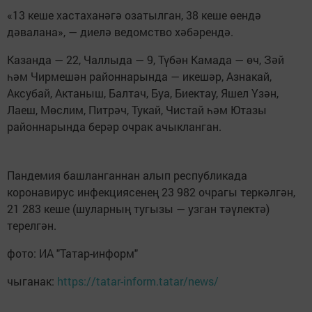
«13 кеше хастаханәгә озатылган, 38 кеше өендә
дәвалана», — диелә ведомство хәбәрендә.
Казанда — 22, Чаллыда — 9, Түбән Камада — өч, Зәй
һәм Чирмешән районнарында — икешәр, Азнакай,
Аксубай, Актаныш, Балтач, Буа, Биектау, Яшел Үзән,
Лаеш, Мөслим, Питрәч, Тукай, Чистай һәм Ютазы
районнарында берәр очрак ачыкланган.
Пандемия башланганнан алып республикада
коронавирус инфекциясенең 23 982 очрагы теркәлгән,
21 283 кеше (шуларның тугызы — узган тәүлектә)
терелгән.
фото: ИА "Татар-информ"
чыганак:
https://tatar-inform.tatar/news/