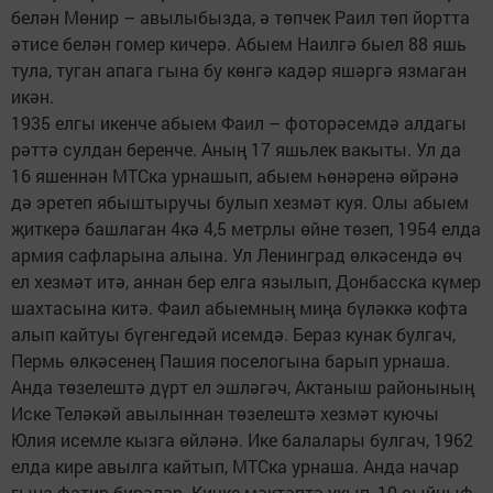
белән Мөнир – авылыбызда, ә төпчек Раил төп йортта
әтисе белән гомер кичерә. Абыем Наилгә быел 88 яшь
тула, туган апага гына бу көнгә кадәр яшәргә язмаган
икән.
1935 елгы икенче абыем Фаил – фоторәсемдә алдагы
рәттә сулдан беренче. Аның 17 яшьлек вакыты. Ул да
16 яшеннән МТСка урнашып, абыем һөнәренә өйрәнә
дә эретеп ябыштыручы булып хезмәт куя. Олы абыем
җиткерә башлаган 4кә 4,5 метрлы өйне төзеп, 1954 елда
армия сафларына алына. Ул Ленинград өлкәсендә өч
ел хезмәт итә, аннан бер елга язылып, Донбасска күмер
шахтасына китә. Фаил абыемның миңа бүләккә кофта
алып кайтуы бүгенгедәй исемдә. Бераз кунак булгач,
Пермь өлкәсенең Пашия поселогына барып урнаша.
Анда төзелештә дүрт ел эшләгәч, Актаныш районының
Иске Теләкәй авылыннан төзелештә хезмәт куючы
Юлия исемле кызга өйләнә. Ике балалары булгач, 1962
елда кире авылга кайтып, МТСка урнаша. Анда начар
гына фатир бирәләр. Кичке мәктәптә укып, 10 сыйныф