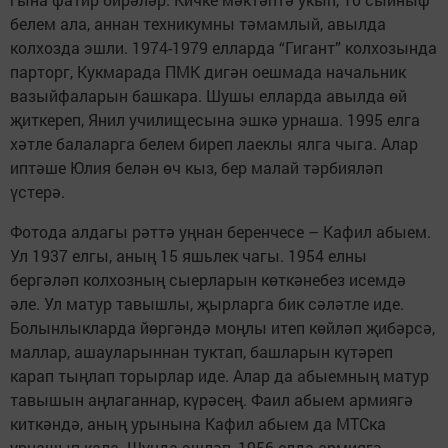
белем ала, аннан техникумны тәмамлый, авылда
колхозда эшли. 1974-1979 елларда “Гигант” колхозында
парторг, Кукмарада ПМК дигән оешмада начальник
вазыйфаларын башкара. Шушы елларда авылда өй
җиткереп, Янил училищесына эшкә урнаша. 1995 елга
хәтле балаларга белем биреп лаеклы ялга чыга. Алар
иптәше Юлия белән өч кыз, бер малай тәрбияләп
үстерә.
Фотода алдагы рәттә уңнан беренчесе – Кафил абыем.
Ул 1937 елгы, аның 15 яшьлек чагы. 1954 елны
бергәләп колхозның сыерларын көткәнебез исемдә
әле. Ул матур тавышлы, җырларга бик сәләтле иде.
Болынлыкларда йөргәндә моңлы итеп көйләп җибәрсә,
маллар, ашауларыннан туктап, башларын күтәреп
карап тыңлап торырлар иде. Алар да абыемның матур
тавышын аңлаганнар, күрәсең. Фаил абыем армиягә
киткәндә, аның урынына Кафил абыем да МТСка
урнашып кала. Шунда эшләп, 1956 елда армиягә