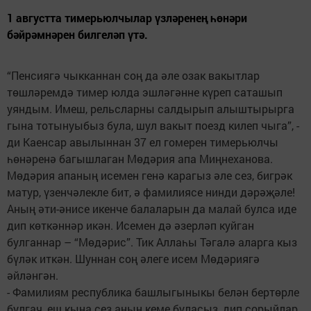
1 августта тимерьюлчылар үзләренең һөнәри
бәйрәмнәрен билгеләп үтә.
“Пенсиягә чыкканнан соң да әле озак вакытлар
төшләремдә тимер юлда эшләгәнне күреп саташып
уяндым. Имеш, рельсларны салдырып алыштырырга
гына тотынуыбыз була, шул вакыт поезд килеп чыга”, -
ди Каенсар авылыннан 37 ел гомерен тимерьюлчы
һөнәренә багышлаган Мөдәрия апа Миңнеханова.
Мөдәрия апаның исемен генә карагыз әле сез, бигрәк
матур, үзенчәлекле бит, ә фамилиясе нинди дәрәҗәле!
Аның әти-әнисе икенче балаларын да малай булса иде
дип көткәннәр икән. Исемен дә әзерләп куйган
булганнар – “Мөдәрис”. Тик Аллаһы Тәгалә аларга кыз
бүләк иткән. Шуннан соң әлеге исем Мөдәриягә
әйләнгән.
- Фамилиям республика башлыгыныкы белән бертөрле
булгач, еш кына сез аның кеме буласыз, дип сорыйлар.