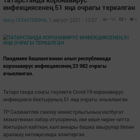
инфекциясенең 51 яңа очрагы теркәлгән
Алсу ГАТАУЛЛИНА,
1 август 2021 - 13:57
1732
0
0
Пандемия башланганнан алып республикада
коронавирус инфекциясенең 23 982 очрагы
ачыкланган.
Татарстанда соңгы тәүлектә Covid-19 коронавирус
инфекциясе йоктыруның 51 яңа очрагы ачыкланган.
ТР Сәламәтлек саклау министрлыгының матбугат
хезмәтеннән хәбәр итүләренчә, ике кеше чирне читтә
йоктырып кайткан, калганнары башка авырулар белән
аралашу нәтиҗәсендә эләктергән.