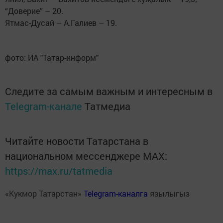
“Доверие” – 20.
Ятмас-Дусай – А.Галиев – 19.
фото: ИА "Татар-информ"
Следите за самым важным и интересным в
Telegram-канале
Татмедиа
Читайте новости Татарстана в
национальном мессенджере MАХ:
https://max.ru/tatmedia
«Кукмор Татарстан»
Telegram-каналга
язылыгыз