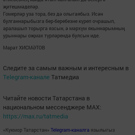
җитешмәделәр.
Гомерләр уза тора, без дә олыгаябыз. Исән
булганнарыбызга бер-беребезне күреп очрашып,
аралашып торырга язсын, ә мәрхүм якыннарымның
урыннары оҗмах түрләрендә булсын иде.
Марат ХИСМӘТОВ
Следите за самым важным и интересным в
Telegram-канале
Татмедиа
Читайте новости Татарстана в
национальном мессенджере MАХ:
https://max.ru/tatmedia
«Кукмор Татарстан»
Telegram-каналга
язылыгыз