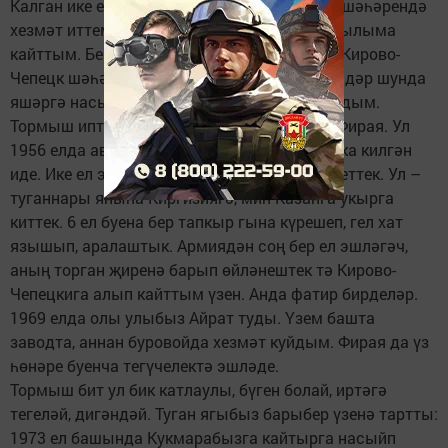
Калган ике елымда Украинаның Кременчуг шәһәрендә
хезмәт иттем. 1965 елның көзендә туган авылыма
кайттым. Бераз ял иткәч, Киров өлкәсенең Кирово-
Чепецк шәһәренә эшкә киттем. 1973 елга кадәр шунда
яшәргә насыйп итте, анда башлы-күзле булдым.
Тормыш иптәшем – күрше Балыклы кызы Фирая. Ул
1956 елда авылыбыз мәктәбенә 8 сыйныфка килгән
иде. Ике ел эчендә аның белән дуслашып беттек. Ул –
туганнары янына Киргизиягә, мин Казанга укырга
киттек. 6 ел буена бер тапкыр гына күрешеп, гел хат
язышып, аралаштык. Армиядән соң бер ел эшләгәч,
аның торган җиренә барып өйләнештек тә Кирово-
Чепецкига алып кайттым үзен. Анда фатир бирделәр.
1969 елда олы улыбыз Айрат туды. Үзем башта
заводта, аннан буровойда хезмәт куйдым. Фирая да үз
һөнәре буенча тегүчелектә эшләде.
Тормыш бит ул бик катлаулы, бүген болай, иртәгә
тегеләй, дигәндәй. Туган ягыбыз барыбер үзенә тартты:
1973 ел башында Кукмарабызга кайтырга насыйп