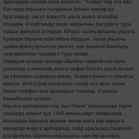
җирләрдән үзләре менә алмагач, “толкач”лар этә иде.
Кап-кара корымга пычранып беткән чаклар да
булгандыр, тик ул вакытта аның ишегә игътибар
итмәдек. Ә кайтканда җиде чакрымны басудагы туры
юлдан җәяүләп атладык. Югары сыйныфларны укырга
Кукмара беренче мәктәбенә бардым. Әмма унынчы
сыйныфның яртысын укыгач, әни авырый башлады
һәм мәктәпне ташларга туры килде.
Мөдәрия апалар гаиләдә абыйлы-сеңелле ике бала
үскәннәр, ә әнисенең апасы вафат булгач, аның кызын
да үзләренә сыендырганнар. Хәзерге вакытта абыйсы
еракта - Волгоград өлкәсендә гомер итә икән, аның
белән телефон аша аралашып торалар. Ә апасы
бакыйлыкка күчкән.
Авылга кайтканнан соң, кыз “Маяк” колхозында төрле
эшләрдә хезмәт куя. 1965 елның март айларында
колхоздан берничә кешене тимер юлга кар көрәргә,
канаулар ачарга җибәрәләр. Алар арасында Мөдәрия
апа да була. Шуннан соң андагы мастер, кызның