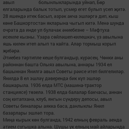
авыл болынлыкларында уйнап, Бөр
елгаларында балык тотып, үсмер егет булып үсеп җитә.
28 яшендә итек басып, әзрәк акча эшләргә дип, кыш
көне Башкортостан якларына чыгып китә. Менә шунда
очрата да инде ул булачак әниебезне – Мәфтуха
исемле кызны. Үзара сөйләшеп-килешкәч, үз авылына
яшь килен итеп алып та кайта. Алар тормыш корып
җибәрә.
Әтиебез тәртипле кеше булгандыр, күрәсең. Чөнки аны
районнан башта Олыяз авылына, аннары 1934 ел
башыннан Янилгә авыл Советы рәисе итеп билгелиләр.
Янилдә 8 ел эшләү дәверендә бик күп эшләр
башкарыла. 1936 елда МТС (машина-трактор
станциясе) төзелә. 1938 елда балалар бакчасы, аннан
соң китапханә, клуб, янгын сүндерү депосы, авыл
Советы биналары аякка баса, данлыклы Янил
базарлары эшләп тора.
Миңа кырык көн булганда, 1942 елның февраль аенда
әтием сугышка алына. Шушы ук елның май айларында