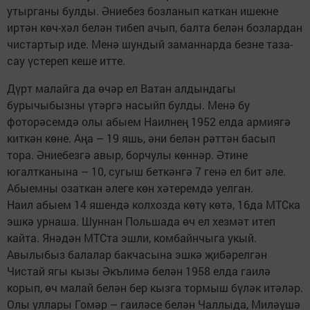
утырганы булды. Әниебез бозланып каткан ишекне
иртән көч-хәл белән тибеп ачып, балта белән бозлардан
чистартыр иде. Менә шундый заманнарда безне таза-
сау үстереп кеше итте.
Дүрт малайга да өчәр ел Ватан алдындагы
бурычыбызны үтәргә насыйп булды. Менә бу
фоторәсемдә олы абыем Наилнең 1952 елда армиягә
киткән көне. Аңа – 19 яшь, әни белән рәттән басып
тора. Әниебезгә авыр, борчулы көннәр. Әтине
югалтканына – 10, сугыш беткәнгә 7 генә ел бит әле.
Абыемны озаткан әлеге көн хәтеремдә уелган.
Наил абыем 14 яшендә колхозда көтү көтә, 16да МТСка
эшкә урнаша. Шуннан Польшада өч ел хезмәт итеп
кайта. Янәдән МТСта эшли, комбайнчыга укый.
Авылыбыз балалар бакчасына эшкә җибәрелгән
Чистай ягы кызы Әкълимә белән 1958 елда гаилә
корып, өч малай белән бер кызга тормыш бүләк итәләр.
Олы уллары Гомәр – гаиләсе белән Чаллыда, Миләүшә