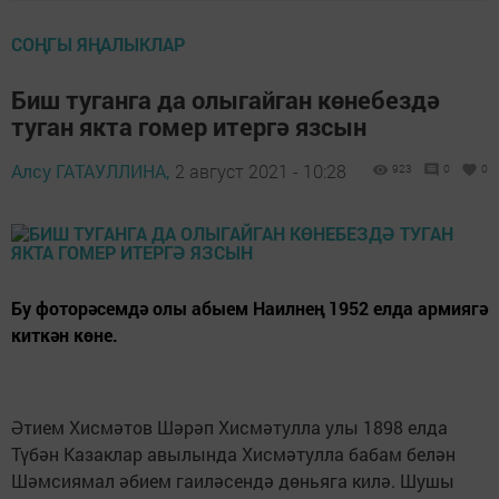
СОҢГЫ ЯҢАЛЫКЛАР
Биш туганга да олыгайган көнебездә
туган якта гомер итергә язсын
Алсу ГАТАУЛЛИНА,
2 август 2021 - 10:28
923
0
0
Бу фоторәсемдә олы абыем Наилнең 1952 елда армиягә
киткән көне.
Әтием Хисмәтов Шәрәп Хисмәтулла улы 1898 елда
Түбән Казаклар авылында Хисмәтулла бабам белән
Шәмсиямал әбием гаиләсендә дөньяга килә. Шушы