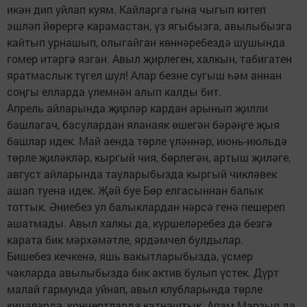
икән дип уйлап куям. Кайларга гына чыгып китеп
эшләп йөрергә карамастан, үз ягыбызга, авылыбызга
кайтып урнашып, олыгайган көннәребездә шушында
гомер итәргә язган. Авыл җирлеген, халкын, табигатен
яратмаслык түгел шул! Алар безне сугыш һәм аннан
соңгы елларда үлемнән алып калды бит.
Апрель айларында җирләр кардан арынып җилли
башлагач, басулардан яланаяк өшегән бәрәңге җыя
башлар идек. Май аенда төрле үләннәр, июнь-июльдә
төрле җиләкләр, кыргый чия, бөрлегән, артыш җиләге,
август айларында тауларыбызда кыргый чикләвек
ашап туена идек. Җәй буе Бөр елгасыннан балык
тоттык. Әниебез ул балыклардан нәрсә генә пешереп
ашатмады. Авыл халкы да, күршеләребез дә безгә
карата бик мәрхәмәтле, ярдәмчел булдылар.
Бишебез кечкенә, яшь вакытларыбызда, үсмер
чакларда авылыбызда бик актив булып үстек. Дүрт
малай гармунда уйнап, авыл клубларында төрле
кичәләрдә, концертларда катнаштык. Апам Марзыя да