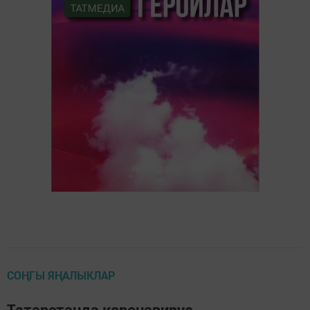
СОҢГЫ ЯҢАЛЫКЛАР
Татарстанда коронавирус