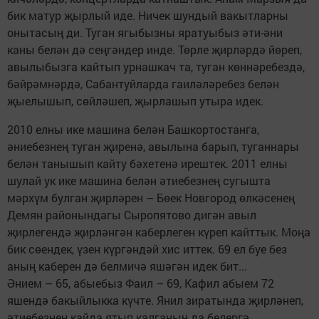
бик матур җырлый иде. Ничек шундый вакытларны
онытасың ди. Туган ягыбызны яратуыбыз әти-әни
каны белән дә сеңгәндер инде. Төрле җирләрдә йөреп,
авылыбызга кайтып урнашкач та, туган көннәребездә,
бәйрәмнәрдә, Сабантуйларда гаиләләребез белән
җыелышып, сөйләшеп, җырлашып утыра идек.
2010 елны ике машина белән Башкортостанга,
әниебезнең туган җиренә, авылына барып, туганнары
белән танышып кайту бәхетенә ирештек. 2011 елны
шулай ук ике машина белән әтиебезнең сугышта
мәрхүм булган җирләрен – Бөек Новгород өлкәсенең
Демян районындагы Сыропятово дигән авыл
җирлегендә җирләнгән каберлеген күреп кайттык. Моңа
бик сөендек, үзен күргәндәй хис иттек. 69 ел буе без
аның каберен дә белмичә яшәгән идек бит...
Әнием – 65, абыебыз Фаил – 69, Кафил абыем 72
яшендә бакыйлыкка күчте. Янил зиратында җирләнеп,
әтиебезнең кайда ятып калганын да белергә