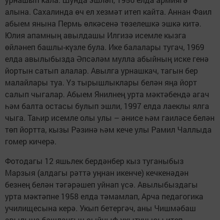
алына. Сахалинда өч ел хезмәт итеп кайта. Аннан Фаил
абыем янына Пермь өлкәсенә төзелешкә эшкә китә.
Юлия апамның авылдашы Илгизә исемле кызга
өйләнеп башлы-күзле була. Ике балалары тугач, 1969
елда авылыбызда Әпсәләм мулла абыйның иске генә
йортын сатып алалар. Авылга урнашкач, тагын бер
малайлары туа. Үз тырышлыклары белән яңа йорт
салып чыгалар. Абыем Янилнең урта мәктәбендә агач
һәм балта остасы булып эшли, 1997 елда лаеклы ялга
чыга. Таһир исемле олы улы – әнисе һәм гаиләсе белән
төп йортта, кызы Рәзинә һәм кече улы Рамил Чаллыда
гомер кичерә.
Фотодагы 12 яшьлек бердәнбер кыз туганыбыз
Марзыя (алдагы рәттә уңнан икенче) кечкенәдән
безнең белән тәгәрәшеп уйнап үсә. Авылыбыздагы
урта мәктәпне 1958 елда тәмамлап, Арча педагогика
училищесына керә. Укып бетергәч, аны Чишмәбаш
авылына башлангыч сыйныф укытучысы итеп