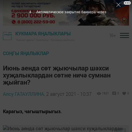
3
Автоматическое закрытие баннера через
КУКМАРА ЯҢАЛЫКЛАРЫ
16+
"Хезмәт даны" газетасы - Кукмара районы
СОҢГЫ ЯҢАЛЫКЛАР
Июнь аенда сөт җыючылар шәхси
хуҗалыклардан сөтне ничә сумнан
җыйган?
Алсу ГАТАУЛЛИНА,
2 август 2021 - 10:37
1621
0
0
Карагыз, чагыштырыгыз.