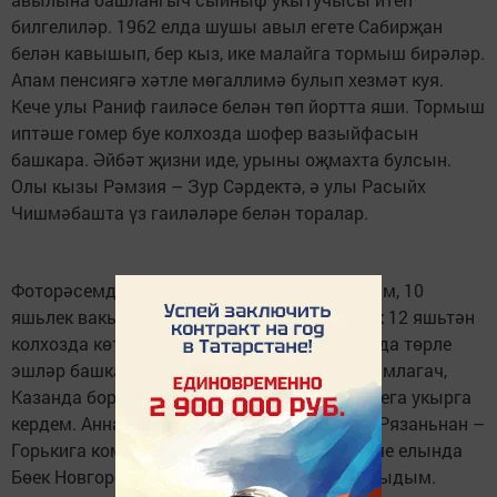
билгелиләр. 1962 елда шушы авыл егете Сабирҗан
белән кавышып, бер кыз, ике малайга тормыш бирәләр.
Апам пенсиягә хәтле мөгаллимә булып хезмәт куя.
Кече улы Раниф гаиләсе белән төп йортта яши. Тормыш
иптәше гомер буе колхозда шофер вазыйфасын
башкара. Әйбәт җизни иде, урыны оҗмахта булсын.
Олы кызы Рәмзия – Зур Сәрдектә, ә улы Расыйх
Чишмәбашта үз гаиләләре белән торалар.
Фоторәсемдәге иң кечкенә малай үзем булам, 10
яшьлек вакытым. Мин дә абыйларым кебек 12 яшьтән
колхозда көтү көттем, ат җигеп, каникулларда төрле
эшләр башкардым. 10нчы сыйныфны тәмамлагач,
Казанда бораулаучы әзерли торган училищега укырга
кердем. Аннан Рязаньга эшкә җибәрделәр. Рязаньнан –
Горькига командировкага. Армиянең беренче елында
Бөек Новгород өлкәсендә сержантлыкка укыдым.