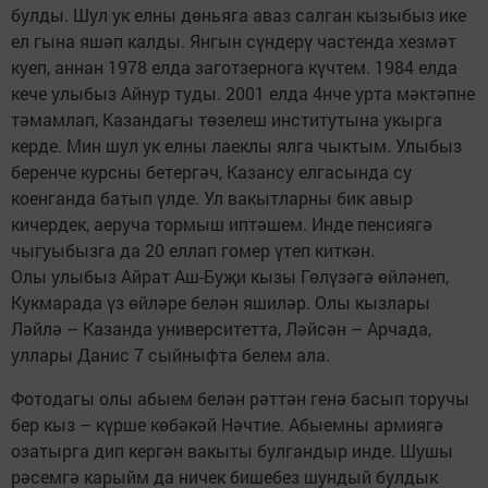
булды. Шул ук елны дөньяга аваз салган кызыбыз ике
ел гына яшәп калды. Янгын сүндерү частенда хезмәт
куеп, аннан 1978 елда заготзернога күчтем. 1984 елда
кече улыбыз Айнур туды. 2001 елда 4нче урта мәктәпне
тәмамлап, Казандагы төзелеш институтына укырга
керде. Мин шул ук елны лаеклы ялга чыктым. Улыбыз
беренче курсны бетергәч, Казансу елгасында су
коенганда батып үлде. Ул вакытларны бик авыр
кичердек, аеруча тормыш иптәшем. Инде пенсиягә
чыгуыбызга да 20 еллап гомер үтеп киткән.
Олы улыбыз Айрат Аш-Буҗи кызы Гөлүзәгә өйләнеп,
Кукмарада үз өйләре белән яшиләр. Олы кызлары
Ләйлә – Казанда университетта, Ләйсән – Арчада,
уллары Данис 7 сыйныфта белем ала.
Фотодагы олы абыем белән рәттән генә басып торучы
бер кыз – күрше көбәкәй Нәчтие. Абыемны армиягә
озатырга дип кергән вакыты булгандыр инде. Шушы
рәсемгә карыйм да ничек бишебез шундый булдык