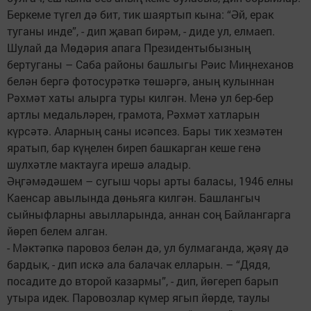
Беркеме түгел дә бит, тик шаяртып кына: “Әй, ерак
туганы инде”, - дип җавап бирәм, - диде ул, елмаеп.
Шулай да Мөдәрия апага Президентыбызның
бертуганы – Саба районы башлыгы Рәис Миңнеханов
белән бергә фотосурәткә төшәргә, аның кулыннан
Рәхмәт хаты алырга туры килгән. Менә ул бер-бер
артлы медальләрен, грамота, Рәхмәт хатларын
күрсәтә. Аларның саны исәпсез. Бары тик хезмәтен
яратып, бар күңелен биреп башкарган кеше генә
шулхәтле мактауга ирешә аладыр.
Әңгәмәдәшем – сугыш чоры арты баласы, 1946 елны
Каенсар авылында дөньяга килгән. Башлангыч
сыйныфларны авылларында, аннан соң Байлангарга
йөреп белем алган.
- Мәктәпкә паровоз белән дә, ул булмаганда, җәяү дә
бардык, - дип искә ала балачак елларын. – “Дядя,
посадите до второй казармы”, - дип, йөгереп барып
утыра идек. Паровозлар күмер ягып йөрде, таулы