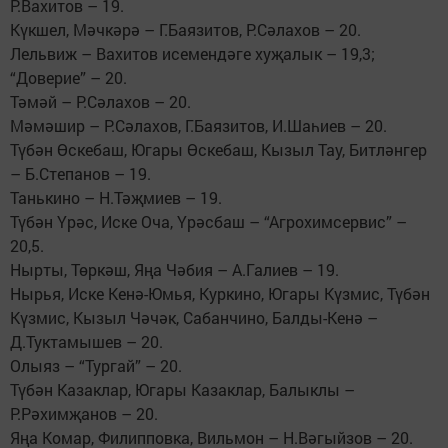
Р.Вахитов – 19.
Күкшел, Мәчкәрә – Г.Баязитов, Р.Сәлахов – 20.
Лельвиж – Вахитов исемендәге хуҗалык – 19,3;
“Доверие” – 20.
Тәмәй – Р.Сәлахов – 20.
Мәмәшир – Р.Сәлахов, Г.Баязитов, И.Шаһиев – 20.
Түбән Өскебаш, Югары Өскебаш, Кызыл Тау, Битләнгер
– Б.Степанов – 19.
Танькино – Н.Тәҗмиев – 19.
Түбән Үрәс, Иске Оча, Үрәсбаш – “Агрохимсервис” –
20,5.
Нырты, Төркәш, Яңа Чәбия – А.Галиев – 19.
Нырья, Иске Кенә-Юмья, Куркино, Югары Күзмис, Түбән
Күзмис, Кызыл Чәчәк, Сабанчино, Балды-Кенә –
Д.Туктамышев – 20.
Олыяз – “Тургай” – 20.
Түбән Казаклар, Югары Казаклар, Балыклы –
Р.Рәхимҗанов – 20.
Яңа Комар, Филипповка, Вильмон – Н.Вәгыйзов – 20.