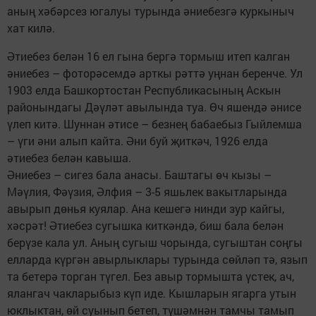
аның хәбәрсез югалуы турында әниебезгә куркыныч
хат килә.
Әтиебез белән 16 ел гына бергә тормыш итеп калган
әниебез – фоторәсемдә арткы рәттә уңнан беренче. Ул
1903 елда Башкортостан Республикасының Аскын
районындагы Дәүләт авылында туа. Өч яшендә әнисе
үлеп китә. Шуннан әтисе – безнең бабаебыз Гыйлемша
– үги әни алып кайта. Әни буй җиткәч, 1926 елда
әтиебез белән кавыша.
Әниебез – сигез бала анасы. Баштагы өч кызы –
Мәүлия, Фәүзия, Әлфия – 3-5 яшьлек вакытларында
авырып дөнья куялар. Ана кешегә нинди зур кайгы,
хәсрәт! Әтиебез сугышка киткәндә, биш бала белән
берүзе кала ул. Аның сугыш чорында, сугыштан соңгы
елларда күргән авырлыклары турында сөйләп тә, язып
та бетерә торган түгел. Без авыр тормышта үстек, ач,
ялангач чакларыбыз күп иде. Кышларын ягарга утын
юклыктан, өй суынып бетеп, түшәмнән тамчы тамып