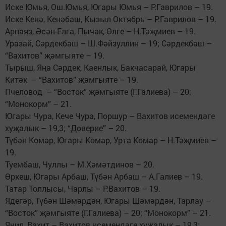
Иске Юмья, Ош.Юмья, Югары Юмья – Р.Гаврилов – 19.
Иске Кенә, Кенәбаш, Кызыл Октябрь – Р.Гаврилов – 19.
Арпаяз, Әсән-Елга, Пычак, Өлге – Н.Тәҗмиев – 19.
Уразай, Сәрдекбаш – Ш.Фәйзуллин – 19; Сәрдекбаш –
“Вахитов” җәмгыяте – 19.
Тырыш, Яңа Сәрдек, Каенлык, Бакчасарай, Югары
Китәк – “Вахитов” җәмгыяте – 19.
Пчеловод – “Восток” җәмгыяте (Г.Галиева) – 20;
“Монокорм” – 21.
Югары Чура, Кече Чура, Поршур – Вахитов исемендәге
хуҗалык – 19,3; “Доверие” – 20.
Түбән Комар, Югары Комар, Урта Комар – Н.Тәҗмиев –
19.
Туембаш, Чуллы – М.Хәмәтдинов – 20.
Өркеш, Югары Арбаш, Түбән Арбаш – А.Галиев – 19.
Татар Толлысы, Чарлы – Р.Вахитов – 19.
Ядегәр, Түбән Шәмәрдән, Югары Шәмәрдән, Тарлау –
“Восток” җәмгыяте (Г.Галиева) – 20; “Монокорм” – 21.
Янил, Вахит – Вахитов исемендәге хуҗалык – 19,3;