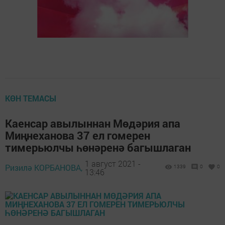
КӨН ТЕМАСЫ
Каенсар авылыннан Мөдәрия апа
Миңнеханова 37 ел гомерен
тимерьюлчы һөнәренә багышлаган
1 август 2021 -
Ризилә КОРБАНОВА,
1339
0
0
13:46