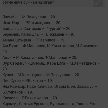
Янсыбы – М.Зәкиуллин – 20.
Иске Йорт – Р.Рәхимҗанов – 20.
Байлангар, Сазтамак – “Тургай” – 20.
Березняк, Камышлы – Н.Тәҗмиев – 19.
Аман-Оштырма – Р.Гаврилов – 19.
Аш-Буҗи – Ф.Мәннәпов, М.Хәмәтдинов, М.Зәкиуллин –
20.
Адай – М.Хәмәтдинов, Ф.Мәннәпов – 20.
Зур Сәрдек, Чишмәбаш, Кара Елга – М.Хәмәтдинов –
20.
Купка – М.Хәмәтдинов, М.Зәкиуллин – 20.
Поч.Сутер – Р.Вахитов – 19.
Яңа Каенсар, Иске Каенсар, Югары Шөн, Важашур –
Б.Степанов – 19.
Каенсар – Р.Рәхимҗанов – 20.
Кәркәүч, Салтык-Ерыклы, Бурсыкъелга, Ташлы Елга –