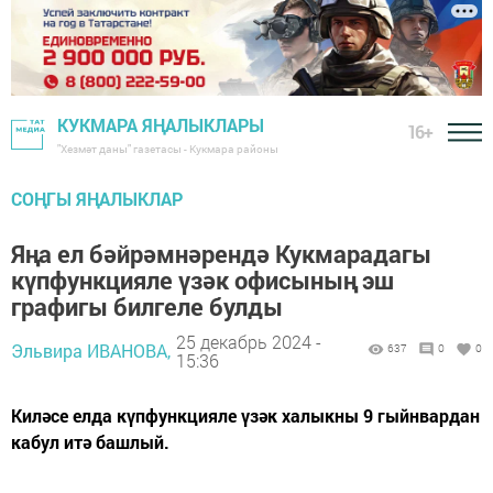
КУКМАРА ЯҢАЛЫКЛАРЫ
16+
"Хезмәт даны" газетасы - Кукмара районы
СОҢГЫ ЯҢАЛЫКЛАР
Яңа ел бәйрәмнәрендә Кукмарадагы
күпфункцияле үзәк офисының эш
графигы билгеле булды
25 декабрь 2024 -
Эльвира ИВАНОВА,
637
0
0
15:36
Киләсе елда күпфункцияле үзәк халыкны 9 гыйнвардан
кабул итә башлый.