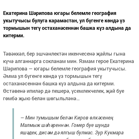
Екатерина Шәрипова югары белемле география
укытучысы булуга карамастан, ул бүгенге көндә үз
тормышын тегү остаханәсеннән башка күз алдына да
китерми.
Тәвәккәл, бер эшчәнлектән икенчесенә җайлы гына
күчә алганнарга сокланам мин. Язмам герое Екатерина
Шәрипова — югары белемле география укытучысы.
Әмма ул бүгенге көндә үз тормышын тегү
остаханәсеннән башка күз алдына да китерми.
Өстәвенә ипиләр дә пешерә, үсемлекчелек, җәй буе
гөмбә җыю белән шөгыльләнә…
— Мин тумышым белән Киров өлкәсенең
Малмыж шәһәреннән. Гомер буе шунда
яшәдек, дисәм дә ялгыш булмас. Зур Кукмара