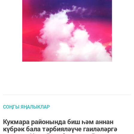
СОҢГЫ ЯҢАЛЫКЛАР
Кукмара районында биш һәм аннан
күбрәк бала тәрбияләүче гаиләләргә