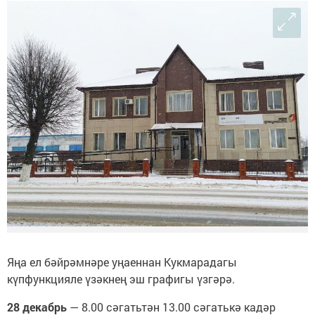
Яңа ел бәйрәмнәре уңаеннан Кукмарадагы
күпфункцияле үзәкнең эш графигы үзгәрә.
28 декабрь
— 8.00 сәгатьтән 13.00 сәгатькә кадәр