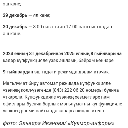
эш көне;
29 декабрь
— ял көне;
30 декабрь
— 8.00 сәгатьтән 17.00 сәгатькә кадәр
эш көне.
2024 елның 31 декабреннән 2025 елның 8 гыйнварына
кадәр күпфункцияле үзәк эшләми, бәйрәм көннәре.
9 гыйнвардан
эш гадәти режимда дәвам итәчәк.
Мәгълүмат бирү автомат режимда күпфункцияле
үзәкнең колл-үзәгендә (843) 222 06 20 номеры буенча
үткәрелә. Күпфункцияле үзәкнең хезмәтләре һәм
офислары буенча барлык мәгълүматны күпфункцияле
үзәкнең рәсми сайтында карарга киңәш ителә.
фото: Эльвира Иванова/ «Кукмор-информ»