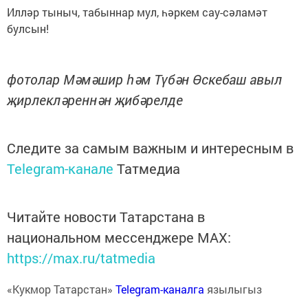
Илләр тыныч, табыннар мул, һәркем сау-сәламәт
булсын!
фотолар Мәмәшир һәм Түбән Өскебаш авыл
җирлекләреннән җибәрелде
Следите за самым важным и интересным в
Telegram-канале
Татмедиа
Читайте новости Татарстана в
национальном мессенджере MАХ:
https://max.ru/tatmedia
«Кукмор Татарстан»
Telegram-каналга
язылыгыз