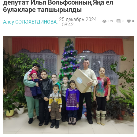
депутат Илья Вольфсонның Яңа ел
бүләкләре тапшырылды
25 декабрь 2024
Алсу СӘЛӘХЕТДИНОВА,
879
0
0
- 08:42