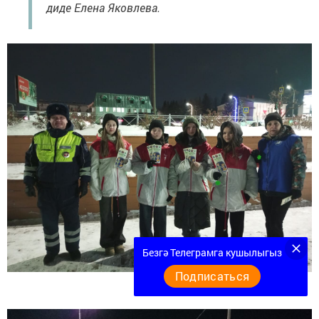
диде Елена Яковлева.
Безгә Телеграмга кушылыгыз
Подписаться