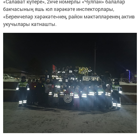
«Салават күпере», 2нче номерлы «Чулпан» балалар
бакчасының яшь юл хәрәкәте инспекторлары,
«Беренчеләр хәрәкәте»нең, район мәктәпләренең актив
укучылары катнашты.