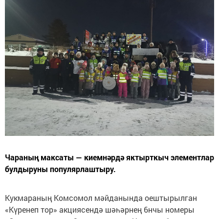
Чараның максаты — киемнәрдә яктырткыч элементлар
булдыруны популярлаштыру.
Кукмараның Комсомол мәйданында оештырылган
«Күренеп тор» акциясендә шәһәрнең 6нчы номеры