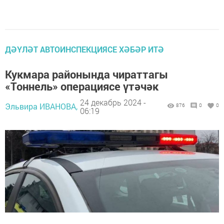
ДӘҮЛӘТ АВТОИНСПЕКЦИЯСЕ ХӘБӘР ИТӘ
Кукмара районында чираттагы
«Тоннель» операциясе үтәчәк
24 декабрь 2024 -
Эльвира ИВАНОВА,
876
0
0
06:19