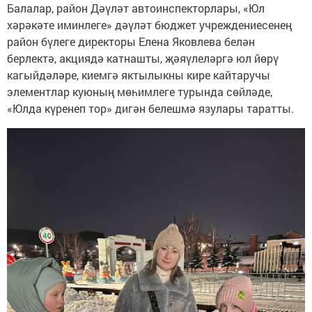
Балалар, район Дәүләт автоинспекторлары, «Юл
хәрәкәте иминлеге» дәүләт бюджет учреждениесенең
район бүлеге директоры Елена Яковлева белән
берлектә, акциядә катнашты, җәяүлеләргә юл йөрү
кагыйдәләре, киемгә яктылыкны кире кайтаручы
элементлар куюның мөһимлеге турында сөйләде,
«Юлда күренеп тор» дигән белешмә язулары таратты.