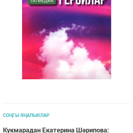
СОҢГЫ ЯҢАЛЫКЛАР
Кукмарадан Екатерина Шәрипова: