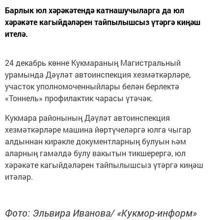
Барлык юл хәрәкәтендә катнашучыларга да юл
хәрәкәте кагыйдәләрен тайпылышсыз үтәргә киңәш
ителә.
24 декабрь көнне Кукмараның Магистральный
урамында Дәүләт автоинспекция хезмәткәрләре,
участок уполномоченныйлары белән берлектә
«Тоннель» профилактик чарасы үтәчәк.
Кукмара районының Дәүләт автоинспекция
хезмәткәрләре машина йөртүчеләргә юлга чыгар
алдыннан кирәкле документларның булуын һәм
аларның гамәлдә булу вакытын тикшерергә, юл
хәрәкәте кагыйдәләрен тайпылышсыз үтәргә киңәш
итәләр.
Фото: Эльвира Иванова/ «Кукмор-информ»