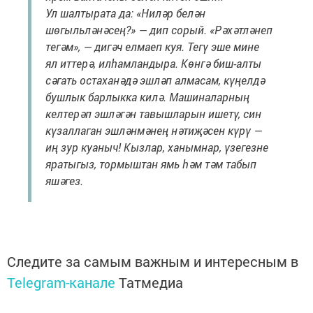
Ул шалтырата да: «Ниләр белән
шөгыльләнәсең?» — дип сорый. «Рәхәтләнеп
тегәм», — дигәч елмаеп куя. Тегү эше мине
ял иттерә, илһамландыра. Көнгә биш-алты
сәгать остаханәдә эшләп алмасам, күңелдә
бушлык барлыкка килә. Машиналарның
келтерәп эшләгән тавышларын ишетү, син
күзаллаган эшләнмәнең нәтиҗәсен күрү —
иң зур куаныч! Кызлар, ханымнар, үзегезне
яратыгыз, тормыштан ямь һәм тәм табып
яшәгез.
Следите за самым важным и интересным в
Telegram-канале
Татмедиа