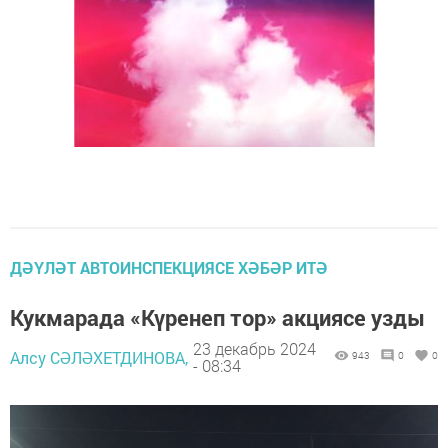
ДӘҮЛӘТ АВТОИНСПЕКЦИЯСЕ ХӘБӘР ИТӘ
Кукмарада «Күренеп тор» акциясе узды
23 декабрь 2024
Алсу СӘЛӘХЕТДИНОВА,
943
0
0
- 08:34