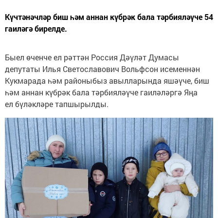
Күчтәнәчләр биш һәм аннан күбрәк бала тәрбияләүче 54
гаиләгә бирелде.
Быел өченче ел рәттән Россия Дәүләт Думасы
депутаты Илья Светославович Вольфсон исеменнән
Кукмарада һәм районыбыз авылларында яшәүче, биш
һәм аннан күбрәк бала тәрбияләүче гаиләләргә Яңа
ел бүләкләре тапшырылды.