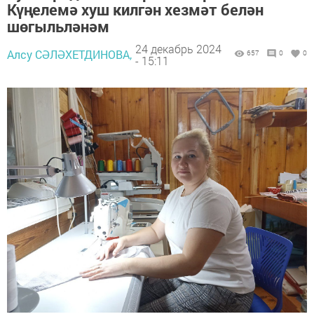
Күңелемә хуш килгән хезмәт белән
шөгыльләнәм
24 декабрь 2024
Алсу СӘЛӘХЕТДИНОВА,
657
0
0
- 15:11