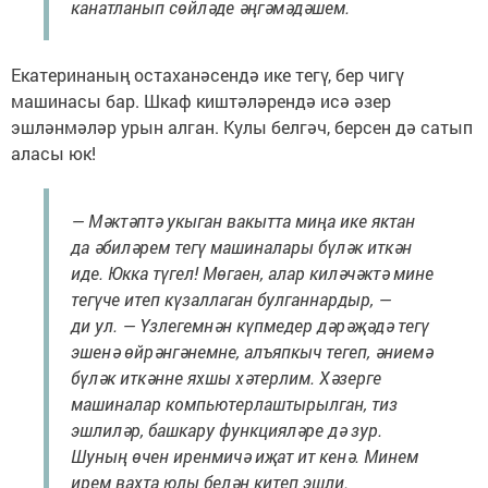
канатланып сөйләде әңгәмәдәшем.
Екатеринаның остаханәсендә ике тегү, бер чигү
машинасы бар. Шкаф киштәләрендә исә әзер
эшләнмәләр урын алган. Кулы белгәч, берсен дә сатып
аласы юк!
— Мәктәптә укыган вакытта миңа ике яктан
да әбиләрем тегү машиналары бүләк иткән
иде. Юкка түгел! Мөгаен, алар киләчәктә мине
тегүче итеп күзаллаган булганнардыр, —
ди ул. — Үзлегемнән күпмедер дәрәҗәдә тегү
эшенә өйрәнгәнемне, алъяпкыч тегеп, әниемә
бүләк иткәнне яхшы хәтерлим. Хәзерге
машиналар компьютерлаштырылган, тиз
эшлиләр, башкару функцияләре дә зур.
Шуның өчен иренмичә иҗат ит кенә. Минем
ирем вахта юлы белән китеп эшли.