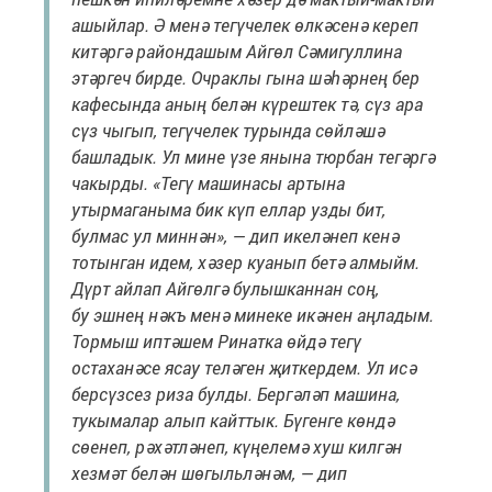
ашыйлар. Ә менә тегүчелек өлкәсенә кереп
китәргә райондашым Айгөл Сәмигуллина
этәргеч бирде. Очраклы гына шәһәрнең бер
кафесында аның белән күрештек тә, сүз ара
сүз чыгып, тегүчелек турында сөйләшә
башладык. Ул мине үзе янына тюрбан тегәргә
чакырды. «Тегү машинасы артына
утырмаганыма бик күп еллар узды бит,
булмас ул миннән», — дип икеләнеп кенә
тотынган идем, хәзер куанып бетә алмыйм.
Дүрт айлап Айгөлгә булышканнан соң,
бу эшнең нәкъ менә минеке икәнен аңладым.
Тормыш иптәшем Ринатка өйдә тегү
остаханәсе ясау теләген җиткердем. Ул исә
берсүзсез риза булды. Бергәләп машина,
тукымалар алып кайттык. Бүгенге көндә
сөенеп, рәхәтләнеп, күңелемә хуш килгән
хезмәт белән шөгыльләнәм, — дип