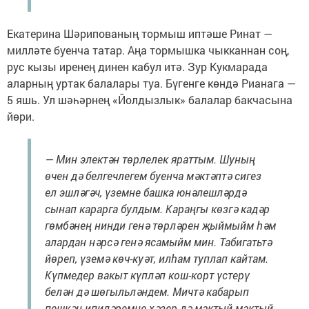
Екатерина Шәрипованың тормыш иптәше Ринат —
милләте буенча татар. Аңа тормышка чыкканнан соң,
рус кызы иренең динен кабул итә. Зур Кукмарада
аларның уртак балалары туа. Бүгенге көндә Рианага —
5 яшь. Ул шәһәрнең «Йолдызлык» балалар бакчасына
йөри.
— Мин электән төрлелек яраттым. Шуның
өчен дә белгечлегем буенча мәктәптә сигез
ел эшләгәч, үземне башка юнәлешләрдә
сынап карарга булдым. Караңгы көзгә кадәр
гөмбәнең нинди генә төрләрен җыймыйм һәм
алардан нәрсә генә ясамыйм мин. Табигатьтә
йөреп, үземә көч-куәт, илһам туплап кайтам.
Күпмедер вакыт күпләп кош-корт үстерү
белән дә шөгыльләндем. Мичтә кабарып
пешкән ипиләремне хәзер дә мактый-мактый