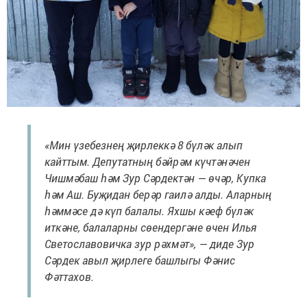
«Мин үзебезнең җирлеккә 8 бүләк алып
кайттым. Депутатның бәйрәм күчтәнәчен
Чишмәбаш һәм Зур Сәрдектән — өчәр, Купка
һәм Аш. Буҗидан берәр гаилә алды. Аларның
һәммәсе дә күп балалы. Яхшы кәеф бүләк
иткәне, балаларны сөендергәне өчен Илья
Светославовичка зур рәхмәт», — диде Зур
Сәрдек авыл җирлеге башлыгы Фәнис
Фәттахов.