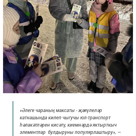
«Әлеге чараның максаты - җәяүлеләр
катнашында килеп чыгучы юл-транспорт
һәлакәтләрен кисәтү, киемнәрдә яктырткыч
элементлар булдыруны популярлаштыру», —