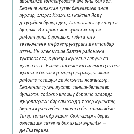
авылында төпләнүебезгә әле биш кенә ел.
Беренче никахтан туган балаларым инде
зурлар, аларга Казаннан кайтып йөрү
дә уңайлы булыр дип, Татарстанга күченергә
булдык. Интернет челтәреннән төрле
районнарны барладык, табигатенә,
төзеклегенә, инфраструктурага да игътибар
иттек. Иң элек күрше Балтач районына
тукталсак та, Кукмара күңелне аеруча да
җәлеп итте. Бәлки тормыш иптәшемнең нәсел
җепләре белән күпмедер дәрәҗәдә әлеге
районга тоташуы да йогынты ясагандыр.
Бернинди туган, дуслар, таныш-белешләр
булмаган төбәккә ияләшү беренче елларда
җиңелләрдән бирелмәсә дә, хәзер күнектек,
бирегә күченүебезгә сөенеп бетә алмыйбыз.
Татар телен өйрәндем. Сөйләшергә бераз
оялсам да, татарча бик яхшы аңлыйм, —
ди Екатерина.