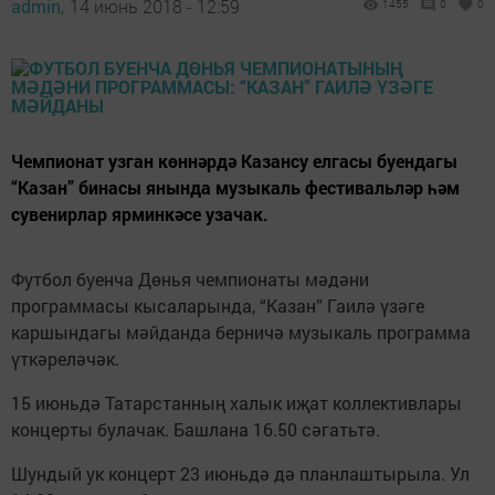
admin,
14 июнь 2018 - 12:59
1455
0
0
Чемпионат узган көннәрдә Казансу елгасы буендагы
“Казан” бинасы янында музыкаль фестивальләр һәм
сувенирлар ярминкәсе узачак.
Футбол буенча Дөнья чемпионаты мәдәни
программасы кысаларында, “Казан” Гаилә үзәге
каршындагы мәйданда берничә музыкаль программа
үткәреләчәк.
15 июньдә Татарстанның халык иҗат коллективлары
концерты булачак. Башлана 16.50 сәгатьтә.
Шундый ук концерт 23 июньдә дә планлаштырыла. Ул