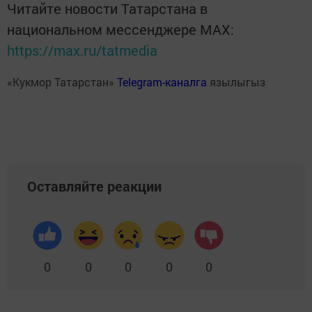
Читайте новости Татарстана в
национальном мессенджере MАХ:
https://max.ru/tatmedia
«Кукмор Татарстан»
Telegram-каналга
язылыгыз
Оставляйте реакции
0
0
0
0
0