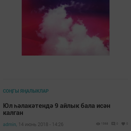
СОҢГЫ ЯҢАЛЫКЛАР
Юл һәлакәтендә 9 айлык бала исән
калган
admin,
14 июнь 2018 - 14:26
1568
0
0