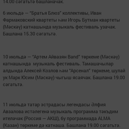
14.00 сәгатьтә башланачак.
6 июльдә — “Братья Блюз” коллективы, Иван
Фармаковский квартеты һәм Игорь Бутман квартеты
(Мәскәү) катнашында музыкаль фестиваль узачак.
Башлана 15.30 сәгатьтә.
10 июльдә — “Артем Айвазян Band” төркеме (Мәскәү)
катнашында музыкаль фестиваль. Тамашачылар
алдында Алексей Козлов һәм “Арсенал” төркеме, шулай
ук Марк Юсим (Мәскәү) чыгыш ясаячак. Башлана 19.00
сәгатьтә.
11 июльдә татар эстрадасы легендасы Әлфия
Авзалова истәлегенә музыкаль программа тәкъдим
ителәчәк (Россия — АКШ), бу программада ALMA
(Казан) төркеме дә катнаша. Башлана 19.00 сәгатьтә.