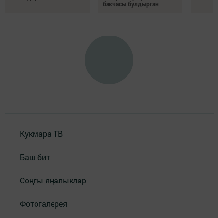
бакчасы булдырган
Кукмара ТВ
Баш бит
Соңгы яңалыклар
Фотогалерея