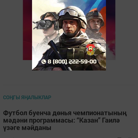
СОҢГЫ ЯҢАЛЫКЛАР
Футбол буенча дөнья чемпионатының
мәдәни программасы: “Казан” Гаилә
үзәге мәйданы