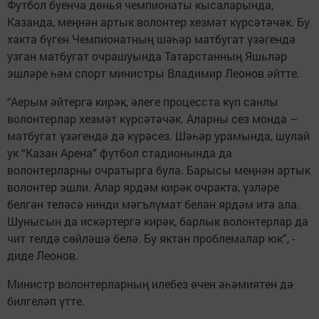
Футбол буенча дөнья чемпионаты кысаларында,
Казанда, меңнән артык волонтер хезмәт күрсәтәчәк. Бу
хакта бүген Чемпионатның шәһәр матбугат үзәгендә
узган матбугат очрашуында Татарстанның Яшьләр
эшләре һәм спорт министры Владимир Леонов әйтте.
“Аерым әйтергә кирәк, әлеге процесста күп санлы
волонтерлар хезмәт күрсәтәчәк. Аларны сез монда –
матбугат үзәгендә дә күрәсез. Шәһәр урамында, шулай
ук “Казан Арена” футбол стадионында да
волонтерларны очратырга була. Барысы меңнән артык
волонтер эшли. Алар ярдәм кирәк очракта, үзләре
белгән теләсә нинди мәгълүмат белән ярдәм итә ала.
Шунысын да искәртергә кирәк, барлык волонтерлар да
чит телдә сөйләшә белә. Бу яктан проблемалар юк”, -
диде Леонов.
Министр волонтерларның илебез өчен әһәмиятен дә
билгеләп үтте.