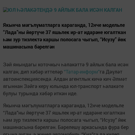
Якынча мәгълүматларга караганда, 12нче модельле
“Лада”ны йөртүче 37 яшьлек ир-ат идарәне югалткан
һәм зур тизлектә каршы полосага чыгып, “Исузу” йөк
машинасына бәрелгән
Зәй янындагы коточкыч һәлакәттә 9 айлык бала исән
калган, дип хәбәр иттеләр
“Татар-информ”
га Дәүләт
автоинспекциясендә. Алдан агентлык кичә кич Әлмәт
ягыннан Зәйгә керү юлында юл-транспорт һәлакәте
булуы турында хәбәр иткән иде.
Якынча мәгълүматларга караганда, 12нче модельле
“Лада”ны йөртүче 37 яшьлек ир-ат идарәне югалткан
һәм зур тизлектә каршы полосага чыгып, “Исузу” йөк
машинасына бәрелгән. Бәрелешү аркасында фура бер
ягына ауган, ә җиңел автомобиль “Киа”га да килеп