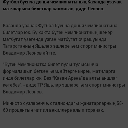
Футбол буенча дөнья чемпионатының Казанда узачак
матчларына билетлар калмаган, диде Леонов.
Казанда узачак Футбол буенча дөнья чемпионатына
билетлар юк. Бу хакта бүген Чемпионатның шәһәр
матбугат үзәгендә узган матбугат очрашуында
Татарстанның Яшьләр эшләре һәм спорт министры
Владимир Леонов әйтте.
“Бүген Чемпионатка билет пулы тулысынча
формалашып беткән һәм, әйтергә кирәк, матчларга
инде билетлар юк. Без “Казан Арена”да алты аншлаг
көтәбез”, - диде ТР Яшьләр эшләре һәм спорт министры
Владимир Леонов.
Министр сүзләренчә, стадиондагы җанатарларның 55-
60 процентын чит ил вәкилләре алып торачак.