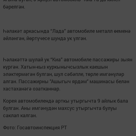
бәрелгән.
Һәлакәт аркасында “Лада” автомобиле металл өеменә
әйләнгән, йөртүчесе шунда ук үлгән.
Һәлакәттә шулай ук “Киа” автомобиле пассажиры зыян
күргән. Хатын-кыз куркынычсызлык каешын
эләктермәгән булган, шул сәбәпле, төрле имгәнүләр
алган. Пассажирны "Ашыгыч ярдәм" машинасы белән
хастаханәгә озатканнар.
Корея автомобилендә арткы утыргычта 9 айлык бала
булган. Аны имгәнүдән махсус утыргычта булуы
саклап калган.
Фото: Госавтоинспекция РТ