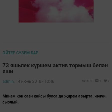
ӘЙТЕР СҮЗЕМ БАР
73 яшьлек күршем актив тормыш белән
яши
admin,
14 июнь 2018 - 10:48
3717
0
0
Минем көн саен кайсы булса да җирем авырта, чәнчи,
сызлый.