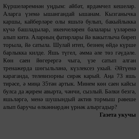
Күршеләремнән уңдым: әйбәт, ярдәмчел кешеләр.
Аларга үземә ышангандай ышанам. Кызганычка
каршы, кайберләре олы яшьтә булып, бакыйлыкка
күчә башладылар, икенчеләрен балалары үзләренә
алып китә. Аларның фатирлары йә вакытлыча биреп
торыла, йә сатыла. Шулай итеп, безнең өйдә күрше
барлыкка килде. Яшь түгел, әмма әле төз гәүдәле.
Көн саен йөгерергә чыга, үзе сатып алган
тренажерда шөгыльләнә, күзлексез укый. Әйтүенә
караганда, телевизорны сирәк карый. Аңа 73 яшь
тирәсе, ә миңа 35тән артык. Минем көн саен кайсы
булса да җирем авырта, чәнчи, сызлый. Бәлки безгә,
яшьләргә, менә шушындый актив тормыш рәвеше
алып баручы өлкәннәрдән үрнәк алыргадыр?
Газета укучы