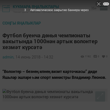
КУКМАРА ЯҢАЛЫКЛАРЫ
16+
2
Автоматическое закрытие баннера через
"Хезмәт даны" газетасы - Кукмара районы
СОҢГЫ ЯҢАЛЫКЛАР
Футбол буенча дөнья чемпионаты
вакытында 1000нән артык волонтер
хезмәт күрсәтә
admin,
14 июнь 2018 - 14:32
1162
0
0
“Волонтер – безнең илнең визит карточкасы” диде
Яшьләр эшләре һәм спорт министры Владимир Леонов.