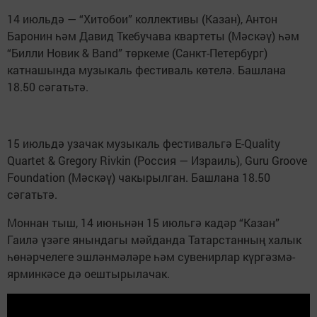
14 июльдә — “Хитобои” коллективы (Казан), Антон
Баронин һәм Давид Ткебучава квартеты (Мәскәү) һәм
“Билли Новик & Band” төркеме (Санкт-Петербург)
катнашында музыкаль фестиваль көтелә. Башлана
18.50 сәгатьтә.
15 июльдә узачак музыкаль фестивальгә E-Quality
Quartet & Gregory Rivkin (Россия — Израиль), Guru Groove
Foundation (Мәскәү) чакырылган. Башлана 18.50
сәгатьтә.
Моннан тыш, 14 июньнән 15 июльгә кадәр “Казан”
Гаилә үзәге янындагы мәйданда Татарстанның халык
һөнәрчелеге эшләнмәләре һәм сувенирлар күргәзмә-
ярминкәсе дә оештырылачак.