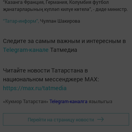
“Казанга Франция, Германия, Колумбия футбол
җанатарларының күпләп килүе көтелә”, - диде министр.
“Татар-информ”,
Чулпан Шакирова
Следите за самым важным и интересным в
Telegram-канале
Татмедиа
Читайте новости Татарстана в
национальном мессенджере MАХ:
https://max.ru/tatmedia
«Кукмор Татарстан»
Telegram-каналга
язылыгыз
Перейти на страницу новости