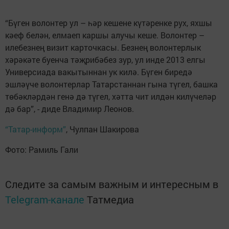
“Бүген волонтер ул – һәр кешене күтәренке рух, яхшы
кәеф белән, елмаеп каршы алучы кеше. Волонтер –
илебезнең визит карточкасы. Безнең волонтерлык
хәрәкәте буенча тәҗрибәбез зур, ул инде 2013 елгы
Универсиада вакытыннан ук килә. Бүген биредә
эшләүче волонтерлар Татарстаннан гына түгел, башка
төбәкләрдән генә дә түгел, хәтта чит илдән килүчеләр
дә бар”, - диде Владимир Леонов.
“Татар-информ”
, Чулпан Шакирова
Фото: Рамиль Гали
Следите за самым важным и интересным в
Telegram-канале
Татмедиа