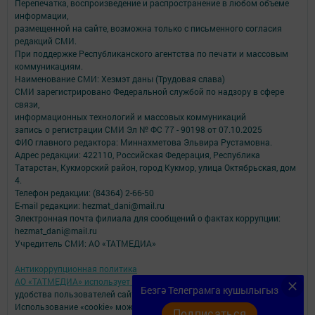
Перепечатка, воспроизведение и распространение в любом объеме
информации,
размещенной на сайте, возможна только с письменного согласия
редакций СМИ.
При поддержке Республиканского агентства по печати и массовым
коммуникациям.
Наименование СМИ: Хезмэт даны (Трудовая слава)
СМИ зарегистрировано Федеральной службой по надзору в сфере
связи,
информационных технологий и массовых коммуникаций
запись о регистрации СМИ Эл № ФС 77 - 90198 от 07.10.2025
ФИО главного редактора: Миннахметова Эльвира Рустамовна.
Адрес редакции: 422110, Российская Федерация, Республика
Татарстан, Кукморский район, город Кукмор, улица Октябрьская, дом
4.
Телефон редакции: (84364) 2-66-50
E-mail редакции: hezmat_dani@mail.ru
Электронная почта филиала для сообщений о фактах коррупции:
hezmat_dani@mail.ru
Учредитель СМИ: АО «ТАТМЕДИА»
Антикоррупционная политика
АО «ТАТМЕДИА» использует «cookie»
для персонализации сервисов и
Безгә Телеграмга кушылыгыз
удобства пользователей сайтом.
Использование «cookie» можно отменить в настройках браузера.
Подписаться