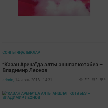
СОҢГЫ ЯҢАЛЫКЛАР
“Казан Арена”да алты аншлаг көтәбез –
Владимир Леонов
admin,
14 июнь 2018 - 14:31
1223
0
0