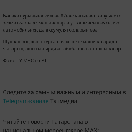
Һәлакәт урынына килгән 87нче янгын-коткару часте
хезмәткәрләре, машиналарга ут капмасын өчен, ике
автомобильнең дә аккумуляторларын өзә.
Шуннан соң зыян күргән өч кешене машиналардан
чыгарып, ашыгыч ярдәм табибларына тапшыралар.
Фото: ГУ МЧС по РТ
Следите за самым важным и интересным в
Telegram-канале
Татмедиа
Читайте новости Татарстана в
национальном мессенджере MАХ: