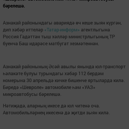
бәрелешә.
Азнакай районындагы авариядә өч кеше зыян күргән,
дип хәбәр иттеләр
«Татар-информ»
агентлыгына
Россия Гадәттән тыш хәлләр министрлыгының ТР
буенча Баш идарәсе матбугат хезмәтеннән.
Азнакай районының Әсәй авылы янында юл-транспорт
һәлакәте булуы турындагы хәбәр 112 бердәм
номерына 30 апрельдә кичке бишенче яртыларда килә.
Биредә «Шевроле» автомобиле һәм «УАЗ»
микроавтобусы бәрелешә.
Нәтиҗәдә, аларның икесе дә юл читенә оча.
Автомобильләрнең икесенә дә җитди зыян килә.