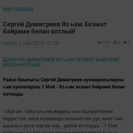
КӨН ТЕМАСЫ
Сергей Димитриев Яз һәм Хезмәт
бәйрәме белән котлый!
admin,
1 май 2018 - 01:28
2243
0
0
Район башлыгы Сергей Димитриев кукмаралыларны
һәм кунакларны 1 Май - Яз һәм хезмәт бәйрәме белән
котлады.
- Май ае - табигатьнең яңаруы һәм яшәрүе белән
беррәттән, кеше күңелендә оптимистик рух, өмет һәм
ышаныч уята торган чор, - диелә котлауда. - 1 Май
бәйрәмен дә без күңел күтәренкелеге белән тыныч