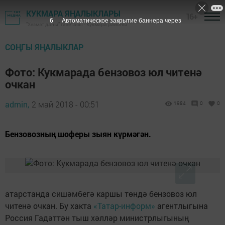
КУКМАРА ЯҢАЛЫКЛАРЫ
16+
4
Автоматическое закрытие баннера через
"Хезмәт даны" газетасы - Кукмара районы
СОҢГЫ ЯҢАЛЫКЛАР
Фото: Кукмарада бензовоз юл читенә
очкан
admin,
2 май 2018 - 00:51
1984
0
0
Бензовозның шоферы зыян күрмәгән.
атарстанда сишәмбегә каршы төндә бензовоз юл
читенә очкан. Бу хакта
«Татар-информ»
агентлыгына
Россия Гадәттән тыш хәлләр министрлыгының