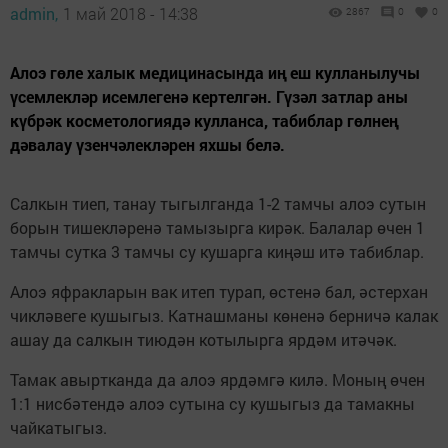
admin,
1 май 2018 - 14:38
2867
0
0
Алоэ гөле халык медицинасында иң еш кулланылучы
үсемлекләр исемлегенә кертелгән. Гүзәл затлар аны
күбрәк косметологиядә кулланса, табиблар гөлнең
дәвалау үзенчәлекләрен яхшы белә.
Салкын тиеп, танау тыгылганда 1-2 тамчы алоэ сутын
борын тишекләренә тамызырга кирәк. Балалар өчен 1
тамчы сутка 3 тамчы су кушарга киңәш итә табиблар.
Алоэ яфракларын вак итеп турап, өстенә бал, әстерхан
чикләвеге кушыгыз. Катнашманы көненә берничә калак
ашау да салкын тиюдән котылырга ярдәм итәчәк.
Тамак авыртканда да алоэ ярдәмгә килә. Моның өчен
1:1 нисбәтендә алоэ сутына су кушыгыз да тамакны
чайкатыгыз.