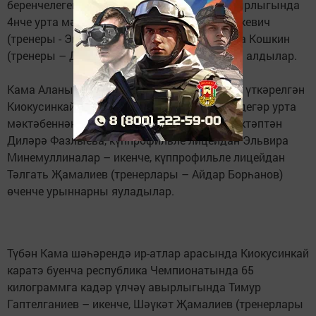
беренчелегендә катнаштылар. Үз үлчәү авырлыгында
4нче урта мәктәп укучылары Карина Мисюкевич
(тренеры - Энҗе Йосыпова) – икенче, Никита Кошкин
(тренеры – Данил Шиһапов) өченче урынны алдылар.
Кама Аланында 12-15 яшьлекләр арасында үткәрелгән
Киокусинкай каратэ буенча беренчелектә Ядегәр урта
мәктәбеннән Ислам Бәшәров, 3нче урта мәктәптән
Диләрә Фазлыева, күппрофильле лицейдан Эльвира
Минемуллиналар – икенче, күппрофильле лицейдан
Тәлгать Җамалиев (тренерлары – Айдар Борһанов)
өченче урыннарны яуладылар.
Түбән Кама шәһәрендә ир-атлар арасында Киокусинкай
каратэ буенча республика Чемпионатында 65
килограммга кадәр үлчәү авырлыгында Тимур
Гаптелганиев – икенче, Шәүкәт Җамалиев (тренерлары