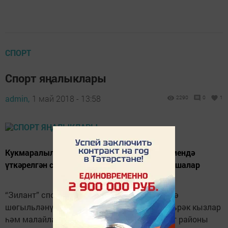
СПОРТ
Спорт яңалыклары
admin,
1 май 2018 - 13:58
2290
0
1
Кукмаралылар район һәм республика күләмендә
үткәрелгән спорт чараларында актив катнашалар
“Зилант” спорт мәктәбенең самбо бүлегендә
шөгыльләнүчеләр 2005 елгы һәм аннан яшьрәк кызлар
һәм малайлар арасында үткәрелгән Норлат районы