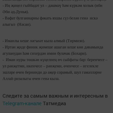
- Иң җиңел гыйбадәт ул – дәшмәү һәм күркәм холык (ибн
Әби әд-Дунья).
- Вафат булганнарны фәкать яхшы сүз белән генә искә
алыгыз (Нәсаи).
- Иманлы кеше ләгънәт кыла алмый (Тирмизи).
- Иртән җиде финик җимеше ашаган кеше көн дәвамында
агуланудан һәм сихердән имин булачак (Бохари).
- Иман нуры төшкән күңелнең өч сыйфаты бар: беренчесе –
ул рәнҗетми, икенчесе – рәнҗеми, өченчесе – игелекле
эшләре өчен бернинди дә әҗер сорамый, шул гамәлләрне
Аллаһ ризалыгы өчен генә кыла.
Следите за самым важным и интересным в
Telegram-канале
Татмедиа