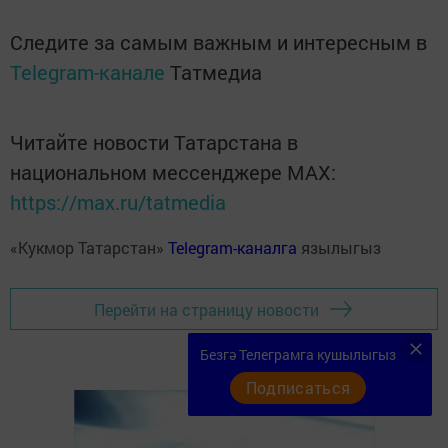
Следите за самым важным и интересным в
Telegram-канале
Татмедиа
Читайте новости Татарстана в
национальном мессенджере MАХ:
https://max.ru/tatmedia
«Кукмор Татарстан»
Telegram-каналга
язылыгыз
Перейти на страницу новости
Безгә Телеграмга кушылыгыз
Подписаться