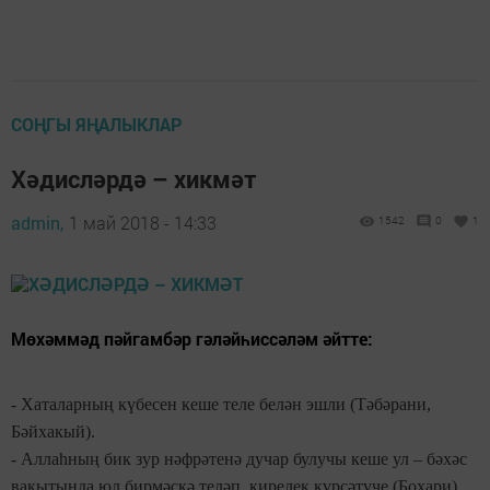
СОҢГЫ ЯҢАЛЫКЛАР
Хәдисләрдә – хикмәт
admin,
1 май 2018 - 14:33
1542
0
1
Мөхәммәд пәйгамбәр гәләйһиссәләм әйтте:
- Хаталарның күбесен кеше теле белән эшли (Тәбәрани,
Бәйхакый).
- Аллаһның бик зур нәфрәтенә дучар булучы кеше ул – бәхәс
вакытында юл бирмәскә теләп, кирелек күрсәтүче (Бохари).