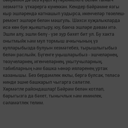
хезмәттә үткәрергә күнеккән. Кемдер бәйрәмне язгы
кыр эшләрендә катнашып уздырса, икенчеләр төзелеш-
ремонт эшләре белән мәшгуль. Шәхси хуҗалыкларда
исә көн буе җыештыру, юу, бакча эшләре дәвам итә.
Эшли алу, эшли белү - үзе зур бәхет бит ул. Бу хакта
онытмыйк һәм мул тормыш ачкычының үз
кулларыбызда булуын хезмәтебез, тырышлыгыбыз
белән раслыйк. Бүгенге уңышларыбыз - эшчеләрнең,
төзүчеләрнең, игенчеләрнең, укытучыларның,
табибларның һәм башка һөнәр ияләренең уртак
казанышы. Без бердәмлек яклы, бергә булсак, теләсә
нинди эшне башкарып чыгарга сәләтле.
Хөрмәтле райондашлар! Бәйрәм белән котлап,
барыгызга да бәхет, тынычлык һәм иминлек,
сәламәтлек телим.