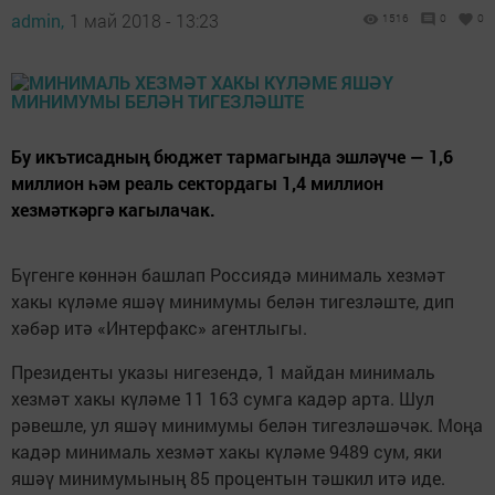
admin,
1 май 2018 - 13:23
1516
0
0
Бу икътисадның бюджет тармагында эшләүче — 1,6
миллион һәм реаль сектордагы 1,4 миллион
хезмәткәргә кагылачак.
Бүгенге көннән башлап Россиядә минималь хезмәт
хакы күләме яшәү минимумы белән тигезләште, дип
хәбәр итә «Интерфакс» агентлыгы.
Президенты указы нигезендә, 1 майдан минималь
хезмәт хакы күләме 11 163 сумга кадәр арта. Шул
рәвешле, ул яшәү минимумы белән тигезләшәчәк. Моңа
кадәр минималь хезмәт хакы күләме 9489 сум, яки
яшәү минимумының 85 процентын тәшкил итә иде.