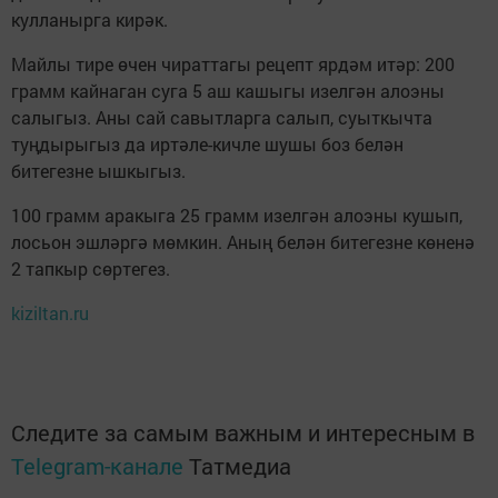
кулланырга кирәк.
Майлы тире өчен чираттагы рецепт ярдәм итәр: 200
грамм кайнаган суга 5 аш кашыгы изелгән алоэны
салыгыз. Аны сай савытларга салып, суыткычта
туңдырыгыз да иртәле-кичле шушы боз белән
битегезне ышкыгыз.
100 грамм аракыга 25 грамм изелгән алоэны кушып,
лосьон эшләргә мөмкин. Аның белән битегезне көненә
2 тапкыр сөртегез.
kiziltan.ru
Следите за самым важным и интересным в
Telegram-канале
Татмедиа