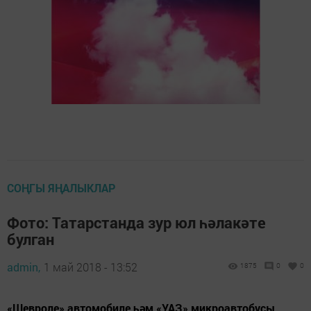
СОҢГЫ ЯҢАЛЫКЛАР
Фото: Татарстанда зур юл һәлакәте
булган
admin,
1 май 2018 - 13:52
1875
0
0
«Шевроле» автомобиле һәм «УАЗ» микроавтобусы