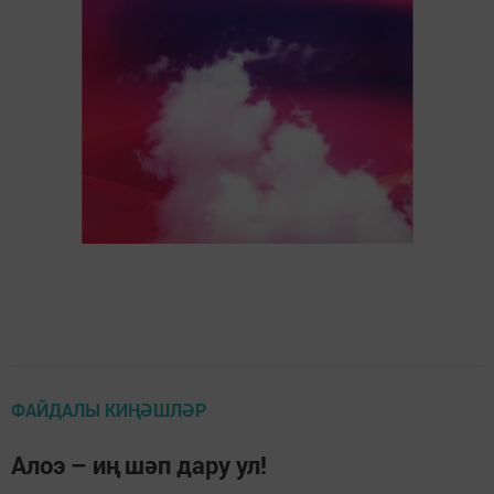
ФАЙДАЛЫ КИҢӘШЛӘР
Алоэ – иң шәп дару ул!