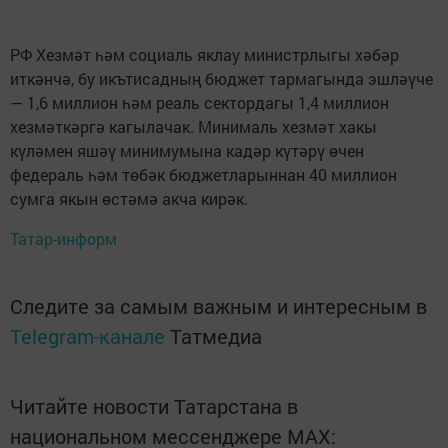
РФ Хезмәт һәм социаль яклау министрлыгы хәбәр
иткәнчә, бу икътисадның бюджет тармагында эшләүче
— 1,6 миллион һәм реаль сектордагы 1,4 миллион
хезмәткәргә кагылачак. Минималь хезмәт хакы
күләмен яшәү минимумына кадәр күтәрү өчен
федераль һәм төбәк бюджетларыннан 40 миллион
сумга якын өстәмә акча кирәк.
Татар-информ
Следите за самым важным и интересным в
Telegram-канале
Татмедиа
Читайте новости Татарстана в
национальном мессенджере MАХ: