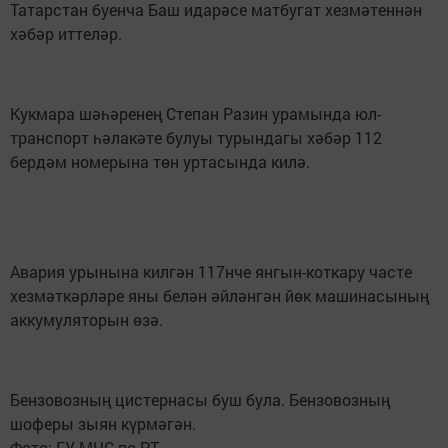
Татарстан буенча Баш идарәсе матбугат хезмәтеннән
хәбәр иттеләр.
Кукмара шәһәренең Степан Разин урамында юл-
транспорт һәлакәте булуы турындагы хәбәр 112
бердәм номерына төн уртасында килә.
Авария урынына килгән 117нче янгын-коткару часте
хезмәткәрләре яны белән әйләнгән йөк машинасының
аккумуляторын өзә.
Бензовозның цистернасы буш була. Бензовозның
шоферы зыян күрмәгән.
Фото: ГУ МЧС по РТ