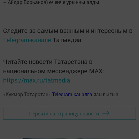
– Айдар Борһанов) өченче урынны алды.
Следите за самым важным и интересным в
Telegram-канале
Татмедиа
Читайте новости Татарстана в
национальном мессенджере MАХ:
https://max.ru/tatmedia
«Кукмор Татарстан»
Telegram-каналга
язылыгыз
Перейти на страницу новости