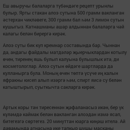
Еш авыручы балаларга түбәндәге рецепт урынлы
булыр. Ярты стакан алоэ сутына 500 грамм вакланган
әстерхан чикләвеге, 300 грамм бал һәм 3 лимон сутын
кушыгыз. Катнашманы ашар алдыннан балаларга чәй
калагы белән бирергә кирәк.
Алоэ суты бик күп кремнар составында бар. Чыннан
да, андагы файдалы матдәләр җыерчыклардан котылу
өчен, тиренең яшь булып калуына булышлык итә, ди
косметологлар. Алоэ сутын өйдәге шартларда да
кулланырга була. Моның өчен төптә үсүче иң калын
яфракны кисеп алып изәргә һәм, спирт яисә су белән
катыштырып, суыткычта сакларга кирәк.
Артык коры тән тире­сеннән җәфаланасыз икән, бер үк
күләмдә каймак белән вакланган алоэдан измә ясап,
битегезгә сөртегез. 20 минуттан юарга киңәш ителә. Ай
дәвамында атнасына ике тапкыр шушы масканы