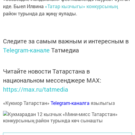
иде. Быел Илвина
«Татар кызчыгы» конкурсының
район турында да җиңү яулады.
Следите за самым важным и интересным в
Telegram-канале
Татмедиа
Читайте новости Татарстана в
национальном мессенджере MАХ:
https://max.ru/tatmedia
«Кукмор Татарстан»
Telegram-каналга
язылыгыз