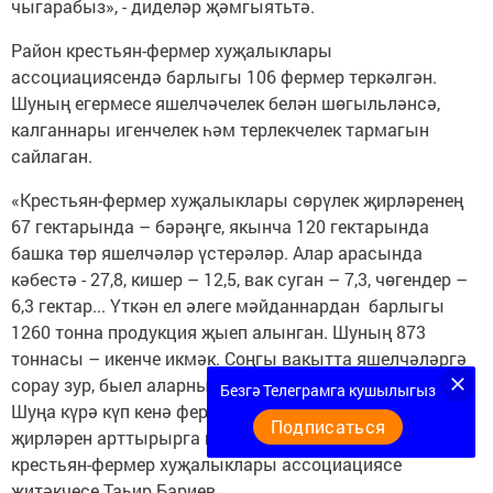
чыгарабыз», - диделәр җәмгыятьтә.
Район крестьян-фермер хуҗалыклары
ассоциациясендә барлыгы 106 фермер теркәлгән.
Шуның егермесе яшелчәчелек белән шөгыльләнсә,
калганнары игенчелек һәм терлекчелек тармагын
сайлаган.
«Крестьян-фермер хуҗалыклары сөрүлек җирләренең
67 гектарында – бәрәңге, якынча 120 гектарында
башка төр яшелчәләр үстерәләр. Алар арасында
кәбестә - 27,8, кишер – 12,5, вак суган – 7,3, чөгендер –
6,3 гектар... Үткән ел әлеге мәйданнардан барлыгы
1260 тонна продукция җыеп алынган. Шуның 873
тоннасы – икенче икмәк. Соңгы вакытта яшелчәләргә
сорау зур, быел аларны сату бәясе дә шактый артты.
Безгә Телеграмга кушылыгыз
Шуңа күрә күп кенә фермер хуҗалыклары яшелчә
Подписаться
җирләрен арттырырга исәплиләр», - диде район
крестьян-фермер хуҗалыклары ассоциациясе
җитәкчесе Таһир Бариев.