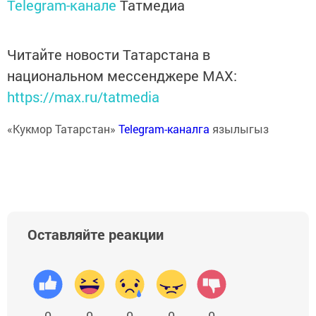
Telegram-канале
Татмедиа
Читайте новости Татарстана в
национальном мессенджере MАХ:
https://max.ru/tatmedia
«Кукмор Татарстан»
Telegram-каналга
язылыгыз
Оставляйте реакции