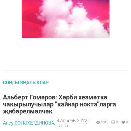
СОҢГЫ ЯҢАЛЫКЛАР
Альберт Гомәров: Хәрби хезмәткә
чакырылучылар ”кайнар нокта”ларга
җибәрелмәячәк
8 апрель 2022 -
Алсу СӘЛӘХЕТДИНОВА,
2315
0
0
15:15