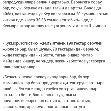
репродукцияләре белән яңартабыз. Бәрәңгегә сорау
бар, соңгы бер-ике атнада тагын да артты. Бәясе дә
әйбәт, көз көнендә үк бер килограммы 20 сумнан артып
киткән иде, хәзер 35-38 сумнан сатабыз», - диде
Кукмара аграр көллиятенең агрономы Алмаз Шиһапов.
«Кукмор-Логистик» җәмгыятенең 198 гектар сөрүлек
җирләре бар, быел шуның 70 гектарында - бәрәңге,
җиде гектарында - кәбестә, тагын бишәр гектар
мәйданда кишер, чөгендер, пекин кәбестәсе үстерергә
планлаштыралар.
«Безнең яшелчә саклау складлары бар, бу зур
мөмкинлекләр бирә, продукция җитештерүне арттыра
алабыз. Бүгенге көндә үзебез үстергән яшелчәләр
сатылып бетте, башка авыл хуҗалыгы
предприятиеләреннән сатып алып, чистартып,
фасовкалап, эре сәүдә нокталарына сатуга