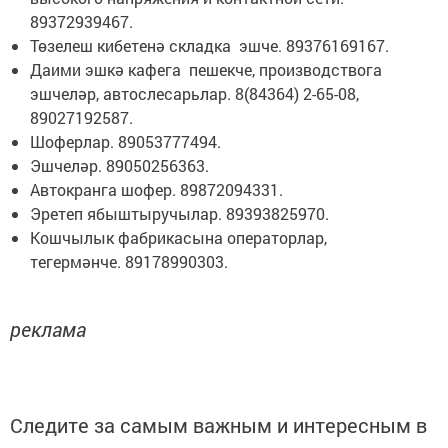
89372939467.
Төзелеш кибетенә складка эшче. 89376169167.
Даими эшкә кафега пешекче, производствога
эшчеләр, автослесарьлар. 8(84364) 2-65-08,
89027192587.
Шоферлар. 89053777494.
Эшчеләр. 89050256363.
Автокранга шофер. 89872094331.
Эретеп ябыштыручылар. 89393825970.
Кошчылык фабрикасына операторлар,
тегермәнче. 89178990303.
реклама
Следите за самым важным и интересным в