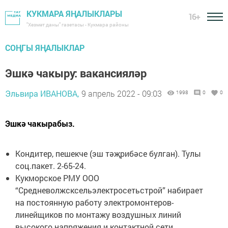
КУКМАРА ЯҢАЛЫКЛАРЫ
16+
"Хезмәт даны" газетасы - Кукмара районы
СОҢГЫ ЯҢАЛЫКЛАР
Эшкә чакыру: вакансияләр
Эльвира ИВАНОВА,
9 апрель 2022 - 09:03
1998
0
0
Эшкә чакырабыз.
Кондитер, пешекче (эш тәҗрибәсе булган). Тулы
соц.пакет. 2-65-24.
Кукморское РМУ ООО
“Средневолжсксельэлектросетьстрой” набирает
на постоянную работу электромонтеров-
линейщиков по монтажу воздушных линий
высокого напряжения и контактной сети.