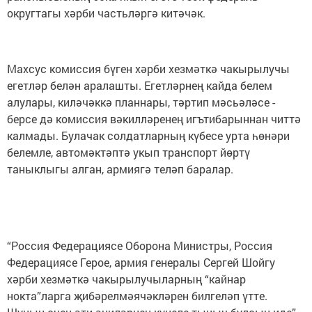
округтагы хәрби частьләргә китәчәк.
Махсус комиссия бүген хәрби хезмәткә чакырылучы
егетләр белән аралашты. Егетләрнең кайда белем
алулары, киләчәккә планнары, тәртип мәсьәләсе -
берсе дә комиссия вәкилләренең игътибарыннан читтә
калмады. Булачак солдатларның күбесе урта һөнәри
белемле, автомәктәптә укып транспорт йөртү
таныклыгы алган, армиягә теләп баралар.
“Россия Федерациясе Оборона Министры, Россия
Федерациясе Герое, армия генералы Сергей Шойгу
хәрби хезмәткә чакырылучыларның “кайнар
нокта”ларга җибәрелмәячәкләрен билгеләп үтте.