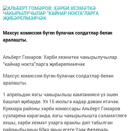
Махсус комиссия бүген булачак солдатлар белән
аралашты.
Альберт Гомәров: Хәрби хезмәткә чакырылучылар
”кайнар нокта”ларга җибәрелмәячәк
Махсус комиссия бүген булачак солдатлар белән
аралашты.
1 апрельдән язгы чакырылыш кампаниясе үз эшен
башлап җибәрде. Ул 15 июльгә кадәр дәвам итәчәк.
Кукмара районы хәрби комиссары Альберт Гомәров
сүзләренә караганда, язгы чакырылышта сәламәтлеге
яхшы, хәрби хезмәт узарга яраклы дип табылган
районыбызның 60ка якын егете Үзәк федераль