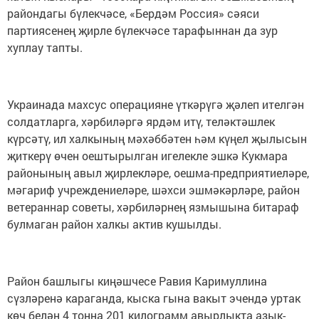
райондагы бүлекчәсе, «Бердәм Россия» сәяси
партиясенең җирле бүлекчәсе тарафыннан да зур
хуплау тапты.
Украинада махсус операцияне үткәрүгә җәлеп ителгән
солдатларга, хәрбиләргә ярдәм итү, теләктәшлек
күрсәтү, ил халкының мәхәббәтен һәм күңел җылысын
җиткерү өчен оештырылган игелекле эшкә Кукмара
районының авыл җирлекләре, оешма-предприятиеләре,
мәгариф учреждениеләре, шәхси эшмәкәрләре, район
ветераннар советы, хәрбиләрнең язмышына битараф
булмаган район халкы актив кушылды.
Район башлыгы киңәшчесе Равия Каримуллина
сүзләренә караганда, кыска гына вакыт эчендә уртак
көч белән 4 тонна 201 килограмм авырлыкта азык-