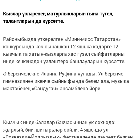
Кызлар үзләренең матурлыкларын гына түгел,
талантларын да күрсәтте.
Районыбызда үткәрелгән «Мини-мисс Татарстан»
конкурсында көч сынашкан 12 яшькә кадәрге 12
кызчык та хатын-кызларга хас гүзәл сыйфатларны
инде кечкенәдән үзләштерә башлауларын күрсәтте.
Ә беренчелекне Илвина Руфина яулады. Ул беренче
гимназиянең икенче сыйныфында белем ала, музыка
мәктәбенең «Сандугач» ансамбленә йөри.
Кызчык инде балалар бакчасыннан ук сәхнәдә:
җырлый, бии, шигырьләр сөйли. 4 яшендә ул
«Созвездие-Йолдызлык» фестивалендә лауреат булган