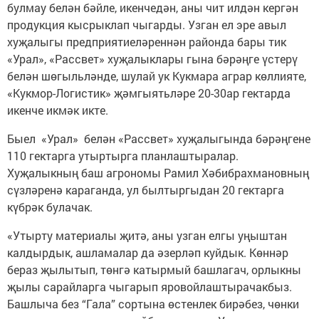
булмау белән бәйле, икенчедән, аны чит илдән кергән
продукция кысрыклап чыгарды. Узган ел эре авыл
хуҗалыгы предприятиеләреннән районда бары тик
«Урал», «Рассвет» хуҗалыклары гына бәрәңге үстерү
белән шөгыльләнде, шулай ук Кукмара аграр көллияте,
«Кукмор-Логистик» җәмгыятьләре 20-30ар гектарда
икенче икмәк икте.
Быел «Урал» белән «Рассвет» хуҗалыгында бәрәңгене
110 гектарга утыртырга планлаштыралар.
Хуҗалыкның баш агрономы Рамил Хәбибрахмановның
сүзләренә караганда, ул былтыргыдан 20 гектарга
күбрәк булачак.
«Утырту материалы җитә, аны узган елгы уңыштан
калдырдык, ашламалар да әзерләп куйдык. Көннәр
бераз җылытып, төнгә катырмый башлагач, орлыкны
җылы сарайларга чыгарып яровойлаштырачакбыз.
Башлыча без “Гала” сортына өстенлек бирәбез, чөнки