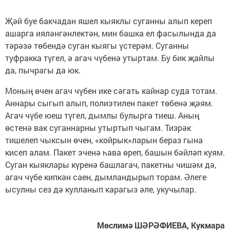
Җәй буе бакчадан яшел кыяклы суганны алып кереп
ашарга ияләнгәнлектән, мин башка ел фасылында да
тәрәзә төбендә суган кыягы үстерәм. Суганны
туфракка түгел, ә агач чүбенә утыртам. Бу бик җайлы
да, пычрагы да юк.
Моның өчен агач чүбен ике сәгать кайнар суда тотам.
Аннары сыгып алып, полиэтилен пакет төбенә җәям.
Агач чүбе юеш түгел, дымлы булырга тиеш. Аның
өстенә вак суганнарны утыртып чыгам. Тизрәк
тишелеп чыксын өчен, «койрык»ларын бераз гына
кисеп алам. Пакет эченә һава өреп, башын бәйләп куям.
Суган кыяклары күренә башлагач, пакетны чишәм дә,
агач чүбе кипкән саен, дымландырып торам. Әлеге
ысулны сез дә кулланып карагыз әле, укучылар.
Мөслимә ШӘРӘФИЕВА, Кукмара