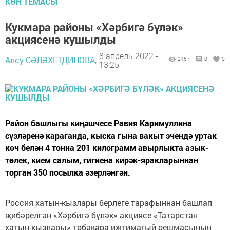
КӨН ТЕМАСЫ
Кукмара районы «Хәрбигә бүләк»
акциясенә кушылды
8 апрель 2022 -
Алсу СӘЛӘХЕТДИНОВА,
2457
0
0
13:25
Район башлыгы киңәшчесе Равия Каримуллина
сүзләренә караганда, кыска гына вакыт эчендә уртак
көч белән 4 тонна 201 килограмм авырлыкта азык-
төлек, кием салым, гигиена кирәк-яракларыннан
торган 350 посылка әзерләнгән.
Россия хатын-кызлары берлеге тарафыннан башлап
җибәрелгән «Хәрбигә бүләк» акциясе «Татарстан
хатын-кызлары» төбәкара иҗтимагый оешмасының