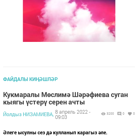
ФАЙДАЛЫ КИҢӘШЛӘР
Кукмаралы Мөслимә Шәрәфиева суган
кыягы үстерү серен ачты
8 апрель 2022 -
Йолдыз НИЗАМИЕВА,
3200
0
0
09:03
Әлеге ысулны сез дә кулланып карагыз әле.