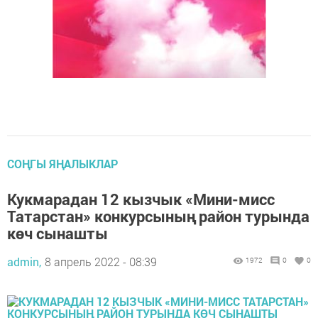
СОҢГЫ ЯҢАЛЫКЛАР
Кукмарадан 12 кызчык «Мини-мисс
Татарстан» конкурсының район турында
көч сынашты
admin,
8 апрель 2022 - 08:39
1972
0
0