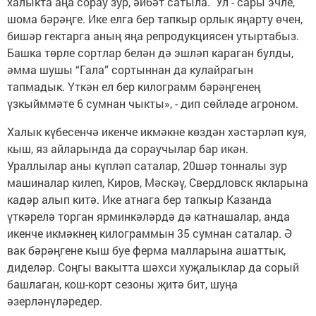
халыкта аңа сорау зур, әйбәт сатыла. Ул - сары эчле,
шома бәрәңге. Ике елга бер тапкыр орлык яңарту өчен,
бишәр гектарга аның яңа репродукциясен утыртабыз.
Башка төрле сортлар белән дә эшләп караган булды,
әмма шушы “Гала” сортыннан да кулайрагын
тапмадык. Үткән ел бер килограмм бәрәңгенең
үзкыйммәте 6 сумнан чыкты», - дип сөйләде агроном.
Халык күбесенчә икенче икмәкне көздән хәстәрләп куя,
кыш, яз айларында да сораучылар бар икән.
Ураллылар аны күпләп саталар, 20шәр тонналы зур
машиналар килеп, Киров, Мәскәү, Свердловск якларына
кадәр алып китә. Ике атнага бер тапкыр Казанда
үткәрелә торган ярминкәләрдә дә катнашалар, анда
икенче икмәкнең килограммын 35 сумнан саталар. Ә
вак бәрәңгене кыш буе ферма малларына ашаттык,
диделәр. Соңгы вакытта шәхси хуҗалыклар да сорый
башлаган, кош-корт сезоны җитә бит, шуңа
әзерләнүләредер.