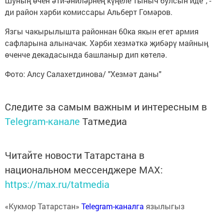
Шуның өчен әти-әниләрнең күңеле тыныч булсын иде”, -
ди район хәрби комиссары Альберт Гомәров.
Язгы чакырылышта районнан 60ка якын егет армия
сафларына алыначак. Хәрби хезмәткә җибәрү майның
өченче декадасында башланыр дип көтелә.
Фото: Алсу Салахетдинова/ "Хезмәт даны"
Следите за самым важным и интересным в
Telegram-канале
Татмедиа
Читайте новости Татарстана в
национальном мессенджере MАХ:
https://max.ru/tatmedia
«Кукмор Татарстан»
Telegram-каналга
язылыгыз