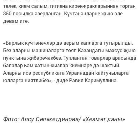
төлек, кием салым, гигиена кирәк-яракларыннан торган
350 посылка әзерләнгән. Күчтәнәчләрне җыю әле
дәвам итә.
«Барлык күчтәнәчләр дә аерым капларга тутырылды.
Без аларны машиналарга төяп Казандагы махсус җыю
пунктына җибәрәчәкбез. Тупланган товарлар арасында
балалар һәм хатын-кызлар киемнәре дә шактый.
Аларны исә республикага Украинадан кайтучыларга
юлларга ниятлибез», - диде Равия Каримуллина.
Фото: Алсу Сәләхетдинова/ «Хезмәт даны»