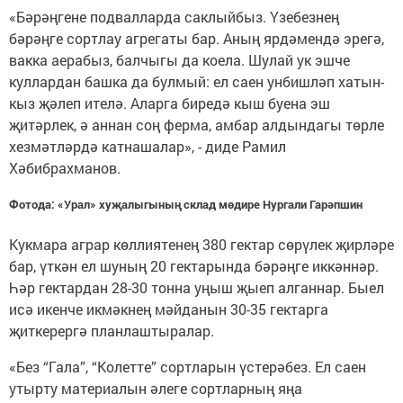
«Бәрәңгене подвалларда саклыйбыз. Үзебезнең
бәрәңге сортлау агрегаты бар. Аның ярдәмендә эрегә,
вакка аерабыз, балчыгы да коела. Шулай ук эшче
куллардан башка да булмый: ел саен унбишләп хатын-
кыз җәлеп ителә. Аларга биредә кыш буена эш
җитәрлек, ә аннан соң ферма, амбар алдындагы төрле
хезмәтләрдә катнашалар», - диде Рамил
Хәбибрахманов.
Фотода: «Урал» хуҗалыгының склад мөдире Нургали Гарәпшин
Кукмара аграр көллиятенең 380 гектар сөрүлек җирләре
бар, үткән ел шуның 20 гектарында бәрәңге иккәннәр.
Һәр гектардан 28-30 тонна уңыш җыеп алганнар. Быел
исә икенче икмәкнең мәйданын 30-35 гектарга
җиткерергә планлаштыралар.
«Без “Гала”, “Колетте” сортларын үстерәбез. Ел саен
утырту материалын әлеге сортларның яңа