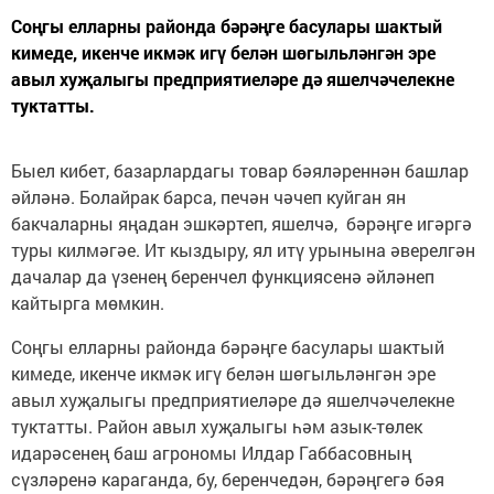
Соңгы елларны районда бәрәңге басулары шактый
кимеде, икенче икмәк игү белән шөгыльләнгән эре
авыл хуҗалыгы предприятиеләре дә яшелчәчелекне
туктатты.
Быел кибет, базарлардагы товар бәяләреннән башлар
әйләнә. Болайрак барса, печән чәчеп куйган ян
бакчаларны яңадан эшкәртеп, яшелчә, бәрәңге игәргә
туры килмәгәе. Ит кыздыру, ял итү урынына әверелгән
дачалар да үзенең беренчел функциясенә әйләнеп
кайтырга мөмкин.
Соңгы елларны районда бәрәңге басулары шактый
кимеде, икенче икмәк игү белән шөгыльләнгән эре
авыл хуҗалыгы предприятиеләре дә яшелчәчелекне
туктатты. Район авыл хуҗалыгы һәм азык-төлек
идарәсенең баш агрономы Илдар Габбасовның
сүзләренә караганда, бу, беренчедән, бәрәңгегә бәя