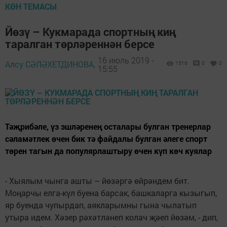
КӨН ТЕМАСЫ
Йөзү – Кукмарада спортның киң
таралган төрләреннән берсе
16 июль 2019 -
Алсу СӘЛӘХЕТДИНОВА,
1516
0
0
15:55
Тәҗрибәле, үз эшләренең осталары булган тренерлар
сәламәтлек өчен бик тә файдалы булган әлеге спорт
төрен тагын да популярлаштыру өчен күп көч куялар
- Хыялым чынга ашты – йөзәргә өйрәндем бит.
Моңарчы елга-күл буена барсак, башкаларга кызыгып,
яр буенда чупырдап, аякларымны гына чылатып
утыра идем. Хәзер рәхәтләнеп колач җәеп йөзәм, - дип,