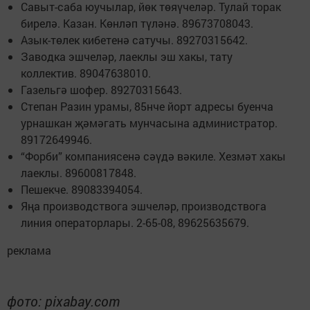
Савыт-саба юучылар, йөк төяүчеләр. Тулай торак
бирелә. Казан. Көнләп түләнә. 89673708043.
Азык-төлек кибетенә сатучы. 89270315642.
Заводка эшчеләр, лаеклы эш хакы, тату
коллектив. 89047638010.
Газельгә шофер. 89270315643.
Степан Разин урамы, 85нче йорт адресы буенча
урнашкан җәмәгать мунчасына администратор.
89172649946.
“Форби” компаниясенә сәүдә вәкиле. Хезмәт хакы
лаеклы. 89600817848.
Пешекче. 89083394054.
Яңа производствога эшчеләр, производствога
линия операторлары. 2-65-08, 89625635679.
реклама
фото: pixabay.com