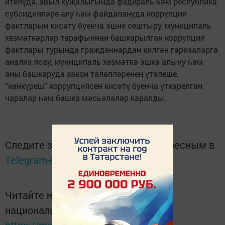
ителүдә, авыл хуҗалыгында федераль һәм республика
субсидияләре алу һәм файдалануда коррупция
фактларын кисәтү буенча эшне оештыру, муниципаль
хезмәткәрләр тарафыннан башкарылган коррупция
фактлары турында гражданнардан килгән гаризаларга
анализ ясау, муниципаль хезмәткә эшкә алыну һәм
аны башкаруда закон таләпләренең үтәлеше,
“көнкүреш” коррупциясен кисәтү буенча үткәрелгән
чаралар һәм башка мәсьәләләр каралды.
Следите за самым важным и интересным в
Telegram-канале
Татмедиа
Читайте новости Татарстана в
национальном мессенджере MАХ: