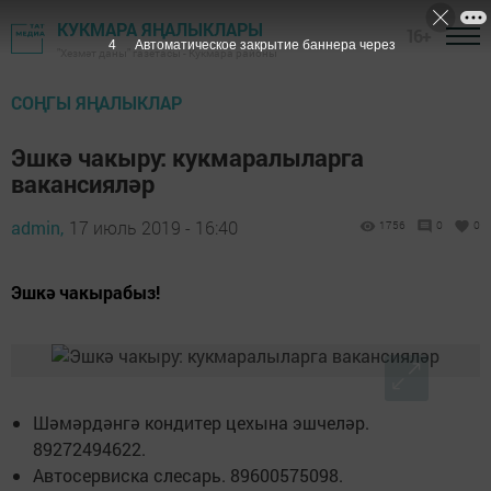
КУКМАРА ЯҢАЛЫКЛАРЫ
16+
3
Автоматическое закрытие баннера через
"Хезмәт даны" газетасы - Кукмара районы
СОҢГЫ ЯҢАЛЫКЛАР
Эшкә чакыру: кукмаралыларга
вакансияләр
admin,
17 июль 2019 - 16:40
1756
0
0
Эшкә чакырабыз!
Шәмәрдәнгә кондитер цехына эшчеләр.
89272494622.
Автосервиска слесарь. 89600575098.