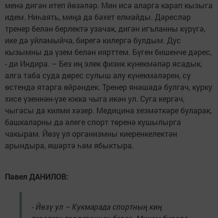
менә дигән итеп йөзәләр. Мин исә аларга карап кызыга
идем. Ниһаять, миңа да бәхет елмайды. Дәресләр
тренер белән берлектә узачак, дигән игъланны күрүгә,
ике дә уйламыйча, бирегә килергә булдым. Дус
кызымны да үзем белән иярттем. Бүген бишенче дәрес,
- ди Индира. – Без иң элек физик күнекмәләр ясадык,
алга таба суда дөрес сулыш алу күнекмәләрен, су
өстендә ятарга өйрәндек. Тренер янәшәдә булгач, курку
хисе үзеннән-үзе юкка чыга икән ул. Суга кергәч,
чыгасы да килми хәзер. Медицина хезмәткәре буларак,
башкаларны да әлеге спорт төренә кушылырга
чакырам. Йөзү ул организмны киеренкелектән
арындыра, яшәртә һәм ябыктыра.
Павел ДАНИЛОВ:
- Йөзү ул – Кукмарада спортның киң