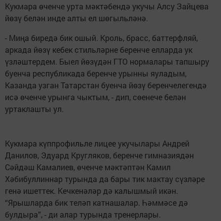
Кукмара өченче урта мәктәбендә укучы Алсу Зайцева
йөзү белән инде алты ел шөгыльләнә.
- Миңа биредә бик ошый. Кроль, брасс, баттерфляй,
аркада йөзү кебек стильләрне беренче елларда ук
үзләштердем. Быел йөзүдән ГТО нормалары тапшыру
буенча республикада беренче урынны яуладым,
Казанда узган Татарстан буенча йөзү беренчелегендә
исә өченче урынга чыктым, - дип, сөенече белән
уртаклашты ул.
Кукмара күппрофильле лицее укучылары Андрей
Данилов, Эдуард Кругляков, беренче гимназиядән
Сәйдәш Камалиев, өченче мәктәптән Камил
Хәбибуллиннар турында да бары тик мактау сүзләре
генә ишеттек. Кечкенәләр дә калышмый икән.
“Ярышларда бик теләп катнашалар. Һәммәсе дә
булдыра”, - ди алар турында тренерлары.