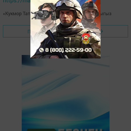
https://max.ru/tatmedia
«Кукмор Татарстан»
Telegram-каналга
язылыгыз
Перейти на страницу новости