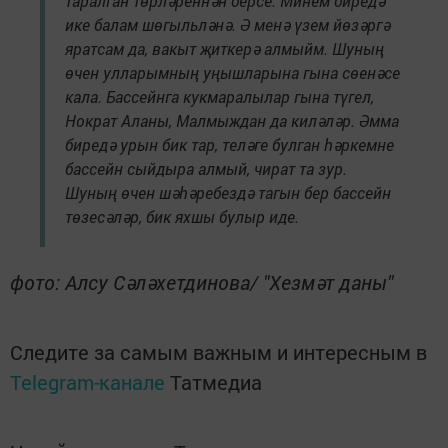
таралган төрләреннән берсе. Минем биредә
ике балам шөгыльләнә. Ә менә үзем йөзәргә
яратсам да, вакыт җиткерә алмыйм. Шуның
өчен улларымның уңышларына гына сөенәсе
кала. Бассейнга кукмаралылар гына түгел,
Нократ Аланы, Малмыждан да киләләр. Әмма
биредә урын бик тар, теләге булган һәркемне
бассейн сыйдыра алмый, чират та зур.
Шуның өчен шәһәребездә тагын бер бассейн
төзесәләр, бик яхшы булыр иде.
фото: Алсу Сәләхетдинова/ "Хезмәт даны"
Следите за самым важным и интересным в
Telegram-канале
Татмедиа