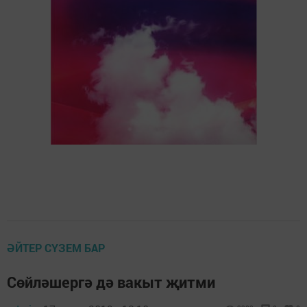
ӘЙТЕР СҮЗЕМ БАР
Сөйләшергә дә вакыт җитми