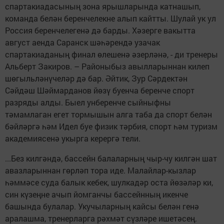
спартакиадасының зона ярышларында катнашып,
команда белән беренчелекне алып кайтты. Шулай ук ул
Россия беренчелегенә дә барды. Хәзерге вакытта
август аенда Саранск шәһәрендә узачак
спартакиаданың финал өлешенә әзерләнә, - ди тренеры
Альберт Закиров. – Районыбыз авылларыннан килеп
шөгыльләнүчеләр дә бар. Әйтик, Зур Сәрдектән
Сәйдәш Шәймарданов йөзү буенча беренче спорт
разряды алды. Быел унберенче сыйныфны
тәмамлаган егет тормышын алга таба да спорт белән
бәйләргә һәм Идел буе физик тәрбия, спорт һәм туризм
академиясенә укырга керергә тели.
...Без килгәндә, бассейн балаларның чыр-чу килгән шат
авазларыннан гөрләп тора иде. Малайлар-кызлар
һәммәсе суда балык кебек, шулкадәр оста йөзәләр ки,
син күзеңне ачып йомганчы бассейнның икенче
башында булалар. Укучыларның кайсы белән генә
аралашма, тренерларга рәхмәт сүзләре ишетәсең.