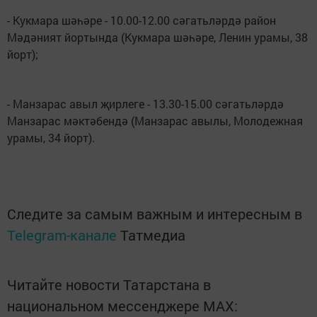
- Кукмара шәһәре - 10.00-12.00 сәгатьләрдә район
Мәдәният йортында (Кукмара шәһәре, Ленин урамы, 38
йорт);
- Манзарас авыл җирлеге - 13.30-15.00 сәгатьләрдә
Манзарас мәктәбендә (Манзарас авылы, Молодежная
урамы, 34 йорт).
Следите за самым важным и интересным в
Telegram-канале
Татмедиа
Читайте новости Татарстана в
национальном мессенджере MАХ: