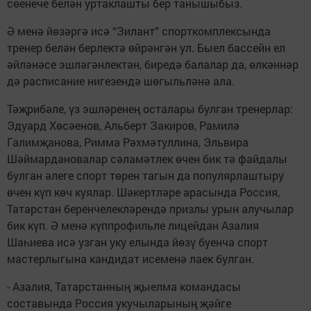
сөенече белән уртаклашты бер танышыбыз.
Ә менә йөзәргә исә “Зилант” спорткомплексында
тренер белән берлектә өйрәнгән ул. Быел бассейн ел
әйләнәсе эшләгәнлектән, биредә балалар да, өлкәннәр
дә расписание нигезендә шөгыльләнә ала.
Тәҗрибәле, үз эшләренең осталары булган тренерлар:
Эдуард Хөсәенов, Альберт Закиров, Рамилә
Галимҗанова, Римма Рәхмәтуллина, Эльвира
Шәймардановалар сәламәтлек өчен бик тә файдалы
булган әлеге спорт төрен тагын да популярлаштыру
өчен күп көч куялар. Шәкертләре арасында Россия,
Татарстан беренчелекләрендә призлы урын алучылар
бик күп. Ә менә күппрофильле лицейдан Азалия
Шаһиева исә узган уку елында йөзү буенча спорт
мастерлыгына кандидат исеменә лаек булган.
- Азалия, Татарстанның җыелма командасы
составында Россия укучыларының җәйге