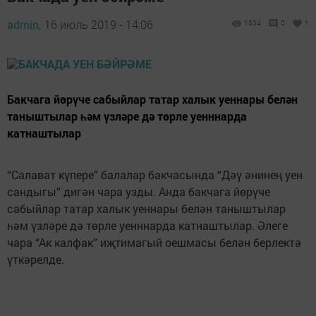
admin,
16 июль 2019 - 14:06
1534
0
1
Бакчага йөрүче сабыйлар татар халык уеннары белән
таныштылар һәм үзләре дә төрле уенннарда
катнаштылар
“Салават күпере” балалар бакчасында “Дәү әнинең уен
сандыгы” дигән чара узды. Анда бакчага йөрүче
сабыйлар татар халык уеннары белән таныштылар
һәм үзләре дә төрле уенннарда катнаштылар. Әлеге
чара “Ак калфак” иҗтимагый оешмасы белән берлектә
үткәрелде.