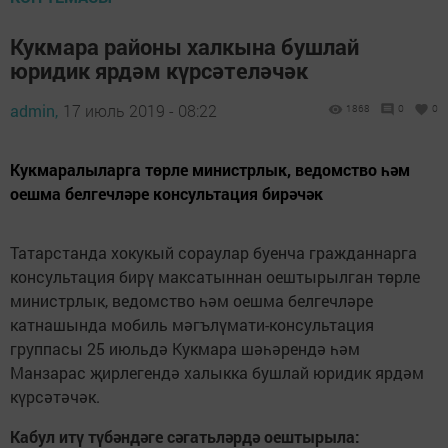
Кукмара районы халкына бушлай
юридик ярдәм күрсәтеләчәк
admin,
17 июль 2019 - 08:22
1868
0
0
Кукмаралыларга төрле министрлык, ведомство һәм
оешма белгечләре консультация бирәчәк
Татарстанда хокукый сораулар буенча гражданнарга
консультация бирү максатыннан оештырылган төрле
министрлык, ведомство һәм оешма белгечләре
катнашында мобиль мәгълүмати-консультация
группасы 25 июльдә Кукмара шәһәрендә һәм
Манзарас җирлегендә халыкка бушлай юридик ярдәм
күрсәтәчәк.
Кабул итү түбәндәге сәгатьләрдә оештырыла: