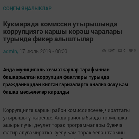
СОҢГЫ ЯҢАЛЫКЛАР
Кукмарада комиссия утырышында
коррупциягә каршы көрәш чаралары
турында фикер алыштылар
admin,
17 июль 2019 - 08:03
1267
0
0
Анда муниципаль хезмәткәрләр тарафыннан
башкарылган коррупция фактлары турында
гражданнардан килгән гаризаларга анализ ясау һәм
башка мәсьәләләр каралды
Коррупциягә каршы район комиссиясенең чираттагы
утырышы үткәрелде. Анда районыбызда тормышка
ашырылучы дәүләт торак программалары буенча
фатир алуга чиратка куелу һәм торак белән тәэмин