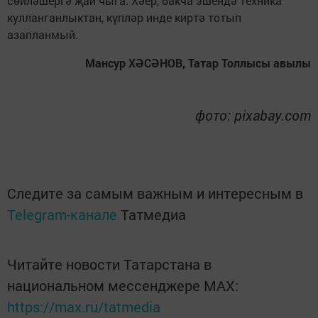
сөйләшергә җай чыга. Хәер, бакча эшендә техника
кулланганлыктан, күпләр инде киртә тотып
азапланмый.
Мансур ХӘСӘНОВ, Татар Толлысы авылы
фото: pixabay.com
Следите за самым важным и интересным в
Telegram-канале
Татмедиа
Читайте новости Татарстана в
национальном мессенджере MАХ:
https://max.ru/tatmedia