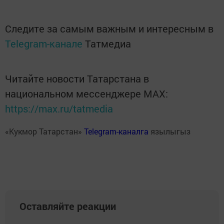
Следите за самым важным и интересным в
Telegram-канале
Татмедиа
Читайте новости Татарстана в
национальном мессенджере MАХ:
https://max.ru/tatmedia
«Кукмор Татарстан»
Telegram-каналга
язылыгыз
Оставляйте реакции