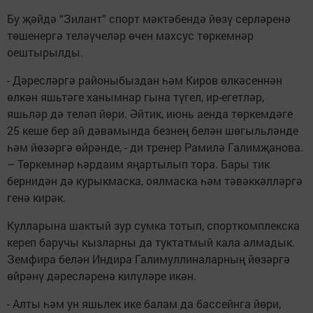
Бу җәйдә “Зилант” спорт мәктәбендә йөзү серләренә
төшенергә теләүчеләр өчен махсус төркемнәр
оештырылды.
- Дәресләргә районыбыздан һәм Киров өлкәсеннән
өлкән яшьтәге ханымнар гына түгел, ир-егетләр,
яшьләр дә теләп йөри. Әйтик, июнь аенда төркемдәге
25 кеше бер ай дәвамында безнең белән шөгыльләнде
һәм йөзәргә өйрәнде, - ди тренер Рамилә Галимҗанова.
– Төркемнәр һәрдаим яңартылып тора. Бары тик
бернидән дә курыкмаска, оялмаска һәм тәвәккәлләргә
генә кирәк.
Кулларына шактый зур сумка тотып, спорткомплекска
кереп баручы кызларны да туктатмый кала алмадык.
Земфира белән Индира Галимуллиналарның йөзәргә
өйрәнү дәресләренә килүләре икән.
- Алты һәм ун яшьлек ике балам да бассейнга йөри,