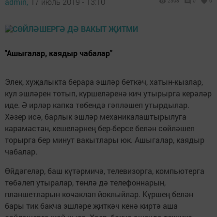
admin,
17 июль 2019 - 13:10
2308
0
0
"Ашыгалар, каядыр чабалар"
Элек, хуҗалыкта берара эшләр беткәч, хатын-кызлар,
кул эшләрен тотып, күршеләренә кич утырырга керәләр
иде. Ә ирләр капка төбендә гәпләшеп утырдылар.
Хәзер исә, барлык эшләр механикалаштырылуга
карамастан, кешеләрнең бер-берсе белән сөйләшеп
торырга бер минут вакытлары юк. Ашыгалар, каядыр
чабалар.
Өйдәгеләр, баш күтәрмичә, телевизорга, компьютерга
төбәлеп утыралар, төнлә дә телефоннарын,
планшетларын кочаклап йоклыйлар. Күршең белән
бары тик бакча эшләре җиткәч кенә киртә аша