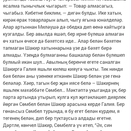
ясалма тынычлык чыгарып: — Товар алмасагыз,
чыгабыз. Кибетне биклим, — дигән булды. Ике хатын,
кирәк-ярак товарларын алып, чыгу ягына юнәлделәр.
Алар артыннан Миләүшә дә обедка дип өенә кайтырга
кузгалды. Бер авылда яшәп, бер ирне бүлешә алмаган
өч хатын өчесе дә бәхетсез иде… Алар белән бәхетен
тапмаган Шакир хатыннарына үзе дә бәхет бирә
алмады. Үзеңдә булмаганны башкалар белән бүлешеп
булмый икән шул… Авылның беренче егете саналган
Шакиргә Галия яшьли килеш кияүгә чыкты. Тик нинди
бәя белән аны үзенеке иткәнен Шакир белән үзе генә
беләләр. Хәер, тагын бер җан иясе белә – Шакирнең
яшьлек мәхәббәте Сөмбел… Мәктәптә укыганда ук, бер
парта артында утырып, кулга кул җитәкләшеп диярлек
йөргән Сөмбел белән Шакир арасына керде Галия. Бер
гөнаһсыз Сөмбел турында, я бу егет белән күрдем, я
тегенең белән, дип бер туктаусыз алдады егетне.
Дәртле, көнчел Шакир, Сөмбелгә үч итеп, “Әх, син