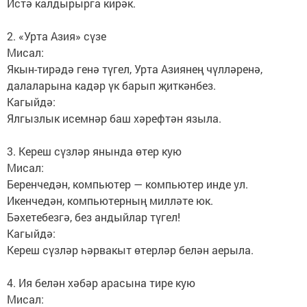
Истә калдырырга кирәк.
2. «Урта Азия» сүзе
Мисал:
Якын-тирәдә генә түгел, Урта Азиянең чүлләренә,
далаларына кадәр үк барып җиткәнбез.
Кагыйдә:
Ялгызлык исемнәр баш хәрефтән языла.
3. Кереш сүзләр янында өтер кую
Мисал:
Беренчедән, компьютер — компьютер инде ул.
Икенчедән, компьютерның милләте юк.
Бәхетебезгә, без андыйлар түгел!
Кагыйдә:
Кереш сүзләр һәрвакыт өтерләр белән аерыла.
4. Ия белән хәбәр арасына тире кую
Мисал: