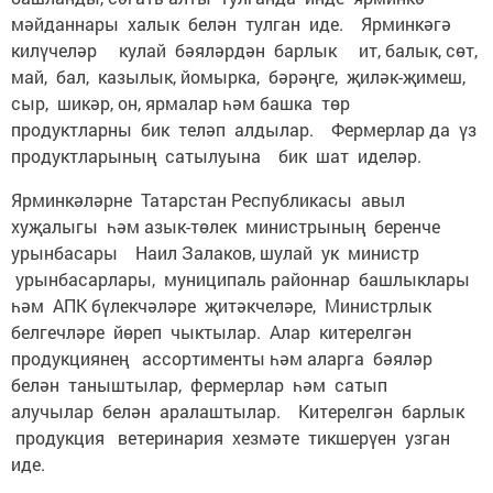
мәйданнары халык белән тулган иде. Ярминкәгә
килүчеләр кулай бәяләрдән барлык ит, балык, сөт,
май, бал, казылык, йомырка, бәрәңге, җиләк-җимеш,
сыр, шикәр, он, ярмалар һәм башка төр
продуктларны бик теләп алдылар. Фермерлар да үз
продуктларының сатылуына бик шат иделәр.
Ярминкәләрне Татарстан Республикасы авыл
хуҗалыгы һәм азык-төлек министрының беренче
урынбасары Наил Залаков, шулай ук министр
урынбасарлары, муниципаль районнар башлыклары
һәм АПК бүлекчәләре җитәкчеләре, Министрлык
белгечләре йөреп чыктылар. Алар китерелгән
продукциянең ассортименты һәм аларга бәяләр
белән таныштылар, фермерлар һәм сатып
алучылар белән аралаштылар. Китерелгән барлык
продукция ветеринария хезмәте тикшерүен узган
иде.