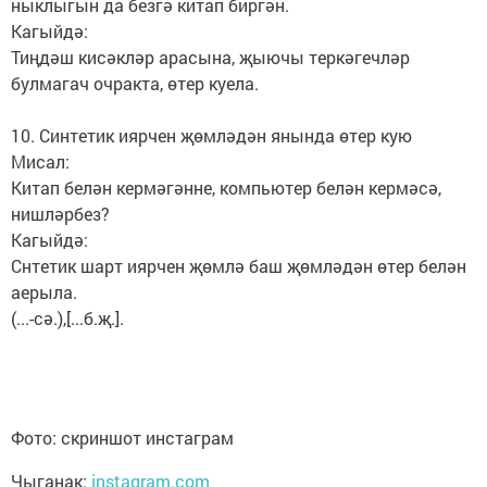
ныклыгын да безгә китап биргән.
Кагыйдә:
Тиңдәш кисәкләр арасына, җыючы теркәгечләр
булмагач очракта, өтер куела.
10. Синтетик иярчен җөмләдән янында өтер кую
Мисал:
Китап белән кермәгәнне, компьютер белән кермәсә,
нишләрбез?
Кагыйдә:
Снтетик шарт иярчен җөмлә баш җөмләдән өтер белән
аерыла.
(...-сә.),[...б.җ.].
Фото: скриншот инстаграм
Чыганак:
instagram.com