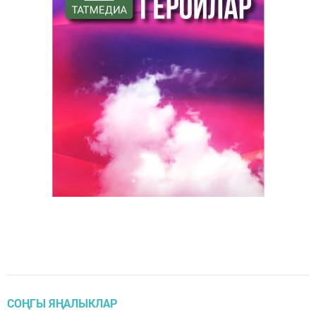
СОҢГЫ ЯҢАЛЫКЛАР