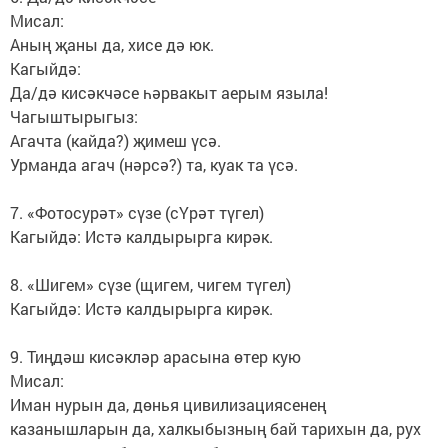
Мисал:
Аның җаны да, хисе дә юк.
Кагыйдә:
Да/дә кисәкчәсе һәрвакыт аерым языла!
Чагыштырыгыз:
Агачта (кайда?) җимеш үсә.
Урманда агач (нәрсә?) та, куак та үсә.
7. «Фотосурәт» сүзе (сҮрәт түгел)
Кагыйдә: Истә калдырырга кирәк.
8. «Шигем» сүзе (щигем, чигем түгел)
Кагыйдә: Истә калдырырга кирәк.
9. Тиңдәш кисәкләр арасына өтер кую
Мисал:
Иман нурын да, дөнья цивилизациясенең
казанышларын да, халкыбызның бай тарихын да, рух