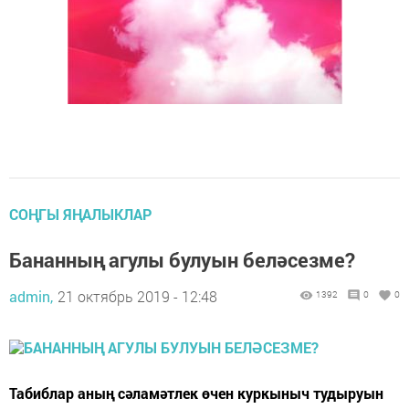
СОҢГЫ ЯҢАЛЫКЛАР
Бананның агулы булуын беләсезме?
admin,
21 октябрь 2019 - 12:48
1392
0
0
Табиблар аның сәламәтлек өчен куркыныч тудыруын