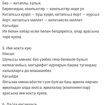
Без — китаплы халык.
Беренчедән, компьютер — компьютер инде ул.
Китапсыз күңел — буш күңел, китапсыз йорт — нурсыз
йорт, китапсыз милләт — киләчәксез милләт.
Кагыйдә:
Ия белән хәбәр исем белән белдерелсә, алар арасына
тире куела.
5. Ике нокта кую
Мисал:
Шунысы мөһим: без үзебез генә белемле булып
калмаганбыз, мәгърифәт нурларын башка тугандаш
халыкларга да өләшкәнбез.
Кагыйдә:
Ялгызак мөнәсәбәтле сүзе булган баш җөмлә иярчен
җөмләдән алда килсә, җөмләләр (компонентлар)
арасына ике нокта куела.
6. Да/дә кисәкчәсе