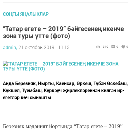
СОҢГЫ ЯҢАЛЫКЛАР
“Татар егете – 2019” бәйгесенең икенче
зона туры үтте (фото)
admin,
21 октябрь 2019 - 11:13
1310
0
0
Анда Березняк, Нырты, Каенсар, Өркеш, Түбән Өскебаш,
Күкшел, Туембаш, Күркәүч җирлекләреннән килгән ир-
егетләр көч сынашты
Березняк мәдәният йортында “Татар егете –
2019”