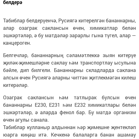
белдерә
Табиблар белдерүенчә, Русиягә китерелгән бананнарны,
алар озаграк саклансын өчен, химикатлар белән
эшкәртәләр, ә бу матдәләр зарарлы гына түгел, алар —
канцероген.
Белгечләр, бананнарның сәламәтлеккә зыян китерүе
җиләк-җимешләрне саклау һәм транспортлау ысулына
бәйле, дип билгели. Бананнарны складларда саклана
алсын өчен Русиягә аларны читтән җитлекмәгән килеш
китерәләр.
Озаграк саклансын һәм татлырак булсын өчен
бананнарны Е230, Е231 һәм Е232 химикатлары белән
эшкәртәләр, ә аларда фенол бар. Бу матдә организм
өчен агулы санала.
Табиблар кулланыр алдыннан һәр җимешне җентекләп
юарга киңәш итә. Кечкенә балаларга банан ашамау