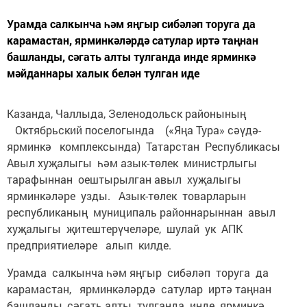
Урамда салкынча һәм яңгыр сибәләп торуга да
карамастан, ярминкәләрдә сатулар иртә таңнан
башланды, сәгать алты тулганда инде ярминкә
мәйданнары халык белән тулган иде
Казанда, Чаллыда, Зеленодольск районының
Октябрьский поселогында («Яңа Тура» сәүдә-
ярминкә комплексында) Татарстан Республикасы
Авыл хуҗалыгы һәм азык-төлек министрлыгы
тарафыннан оештырылган авыл хуҗалыгы
ярминкәләре узды. Азык-төлек товарларын
республиканың муниципаль районнарыннан авыл
хуҗалыгы җитештерүчеләре, шулай ук АПК
предприятиеләре алып килде.
Урамда салкынча һәм яңгыр сибәләп торуга да
карамастан, ярминкәләрдә сатулар иртә таңнан
башланды, сәгать алты тулганда инде ярминкә