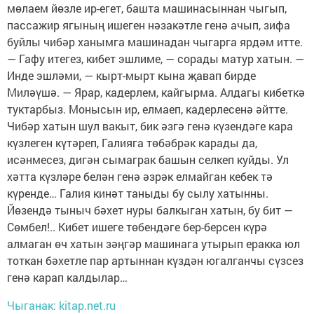
мөлаем йөзле ир-егет, башта машинасыннан чыгып,
пассажир ягының ишеген нәзакәтле генә ачып, зифа
буйлы чибәр ханымга машинадан чыгарга ярдәм итте.
— Гафу итегез, кибет эшлиме, — сорады матур хатын. —
Инде эшләми, — кырт-мырт кына җавап бирде
Миләүшә. — Ярар, кадерлем, кайгырма. Алдагы кибеткә
туктарбыз. Монысын ир, елмаеп, кадерлесенә әйтте.
Чибәр хатын шул вакыт, бик әзгә генә күзендәге кара
күзлеген күтәреп, Галияга төбәбрәк карады да,
исәнмесез, дигән сымаграк башын селкеп куйды. Ул
хәтта күзләре белән генә әзрәк елмайган кебек тә
күренде… Галия кинәт таныды бу сылу хатынны.
Йөзендә тыныч бәхет нуры балкыган хатын, бу бит —
Сөмбел!.. Кибет ишеге төбендәге бер-берсен күрә
алмаган өч хатын зәңгәр машинага утырып еракка юл
тоткан бәхетле пар артыннан күздән югалганчы сүзсез
генә карап калдылар…
Чыганак: kitap.net.ru