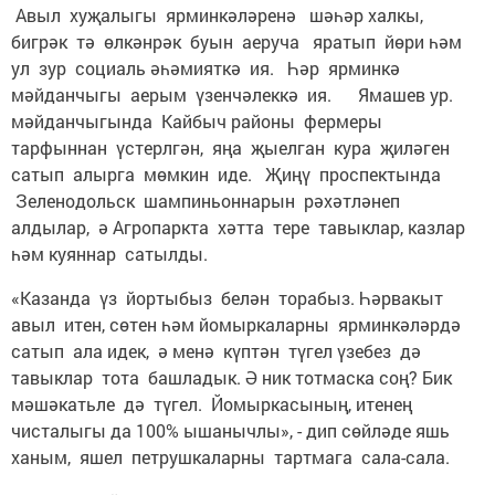
Авыл хуҗалыгы ярминкәләренә шәһәр халкы,
бигрәк тә өлкәнрәк буын аеруча яратып йөри һәм
ул зур социаль әһәмияткә ия. Һәр ярминкә
мәйданчыгы аерым үзенчәлеккә ия. Ямашев ур.
мәйданчыгында Кайбыч районы фермеры
тарфыннан үстерлгән, яңа җыелган кура җиләген
сатып алырга мөмкин иде. Җиңү проспектында
Зеленодольск шампиньоннарын рәхәтләнеп
алдылар, ә Агропаркта хәтта тере тавыклар, казлар
һәм куяннар сатылды.
«Казанда үз йортыбыз белән торабыз. Һәрвакыт
авыл итен, сөтен һәм йомыркаларны ярминкәләрдә
сатып ала идек, ә менә күптән түгел үзебез дә
тавыклар тота башладык. Ә ник тотмаска соң? Бик
мәшәкатьле дә түгел. Йомыркасының, итенең
чисталыгы да 100% ышанычлы», - дип сөйләде яшь
ханым, яшел петрушкаларны тартмага сала-сала.