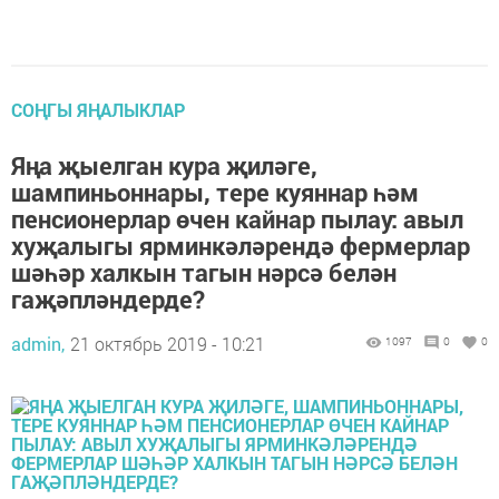
СОҢГЫ ЯҢАЛЫКЛАР
Яңа җыелган кура җиләге,
шампиньоннары, тере куяннар һәм
пенсионерлар өчен кайнар пылау: авыл
хуҗалыгы ярминкәләрендә фермерлар
шәһәр халкын тагын нәрсә белән
гаҗәпләндерде?
admin,
21 октябрь 2019 - 10:21
1097
0
0