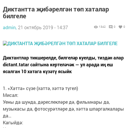
Диктантта җибәрелгән төп хаталар
билгеле
admin,
21 октябрь 2019 - 14:37
1342
0
0
Диктантлар тикшерелде, билгеләр куелды, тиздән алар
dictant.tatar сайтына кертеләчәк — ул арада иң еш
ясалган 10 хатага күзәтү ясыйк
1. «Хәтта» сүзе (хаттә, хәттә түгел)
Мисал:
Уены да шунда, дәреслекләре дә, фильмнары да,
музыкасы да, фотосурәтләре дә, хәтта шпаргалкалары
да…
Кагыйдә: