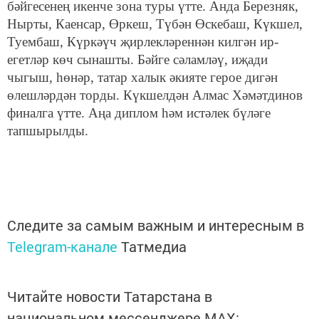
бәйгесенең икенче зона туры үтте. Анда Березняк,
Нырты, Каенсар, Өркеш, Түбән Өскебаш, Күкшел,
Туембаш, Күркәүч җирлекләреннән килгән ир-
егетләр көч сынашты. Бәйге сәламләү, иҗади
чыгыш, һөнәр, татар халык әкияте герое дигән
өлешләрдән торды. Күкшелдән Алмас Хәмәтдинов
финалга үтте. Аңа диплом һәм истәлек бүләге
тапшырылды.
Следите за самым важным и интересным в
Telegram-канале
Татмедиа
Читайте новости Татарстана в
национальном мессенджере MАХ: