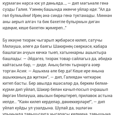
күрмәгән нәрсә юк ул дөньяда…, — дип мәгънәле генә
сузды Галия. Үзенең башында икенче уйлар иде: ”Ал да
гөл булмыйни! Ирең әнә синдә генә туктамады. Миннән
аны аерып алгач та бик бәхетле булырмын дигән
идеңме, кеше бәхетен җимереп…”
Бу икәүне тизрәк чыгарып җибәрәсе килеп, сатучы
Миләүшә, әлеге дә баягы Шакирнең сөяркәсе, кабара
башлаган ачуын көчкә тыеп, хатыннарны ашыктыра
башлады: — Әйдәгез, тизрәк товар сайлагыз да, әбидкә
кайтасым бар, — диде. Аның битен тырнарга әзер
торган Асия: — Ашыкма әле бер дә! Кеше ире янына
ашыкканың да җиткән”, — дип, Галиядән читкәрәк
китеп басты. Бер авылда яшәсәләр дә, беркем белми-
күрми дип уйлап, Шакир белән качып-посып очрашып
йөргән Миләүшә, авызын бөрештереп, прилавок астына
иелде… “Каян килеп керделәр, дөмеккерләре!”, — дип
уйлап куйды ул үзалдына. Шулай да, эшләгән
урынында тавыш-гауга чыгарасы килмичә, тавышына