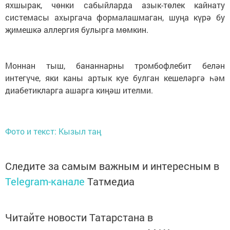
яхшырак, чөнки сабыйларда азык-төлек кайнату
системасы ахыргача формалашмаган, шуңа күрә бу
җимешкә аллергия булырга мөмкин.
Моннан тыш, бананнарны тромбофлебит белән
интегүче, яки каны артык куе булган кешеләргә һәм
диабетикларга ашарга киңәш ителми.
Фото и текст: Кызыл таң
Следите за самым важным и интересным в
Telegram-канале
Татмедиа
Читайте новости Татарстана в