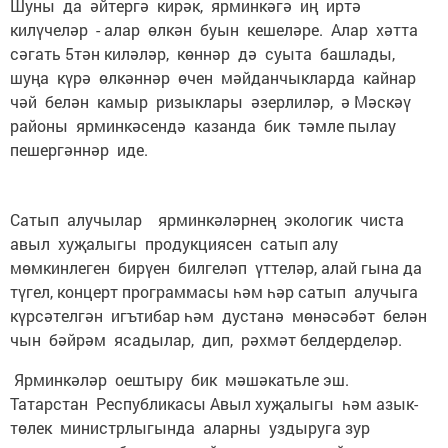
Шуны да әйтергә кирәк, ярминкәгә иң иртә
килүчеләр - алар өлкән буын кешеләре. Алар хәтта
сәгать 5тән киләләр, көннәр дә суыта башлады,
шуңа күрә өлкәннәр өчен мәйданчыкларда кайнар
чәй белән камыр ризыклары әзерлиләр, ә Мәскәү
районы ярминкәсендә казанда бик тәмле пылау
пешергәннәр иде.
Сатып алучылар ярминкәләрнең экологик чиста
авыл хуҗалыгы продукциясен сатып алу
мөмкинлеген бирүен билгеләп үттеләр, алай гына да
түгел, концерт программасы һәм һәр сатып алучыга
күрсәтелгән игътибар һәм дустанә мөнәсәбәт белән
чын бәйрәм ясадылар, дип, рәхмәт белдерделәр.
Ярминкәләр оештыру бик мәшәкатьле эш.
Татарстан Республикасы Авыл хуҗалыгы һәм азык-
төлек министрлыгында аларны уздыруга зур