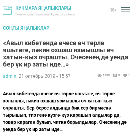
КУКМАРА ЯҢАЛЫКЛАРЫ
16+
"Хезмәт даны" газетасы - Кукмара районы
СОҢГЫ ЯҢАЛЫКЛАР
«Авыл кибетендә өчесе өч төрле
яшьтәге, ләкин охшаш язмышлы өч
хатын-кыз очрашты. Өчесенең дә уенда
бер үк ир заты иде…»
admin,
21 октябрь 2019 - 15:57
1280
0
1
Авыл кибетендә өчесе өч төрле яшьтәге, өч төрле
холыклы, ләкин охшаш язмышлы өч хатын-кыз
очрашты. Бер-берсе алдында бик сер бирмәскә
тырышып, тиз генә күзгә-күз карашып алдылар да,
товар караган булып, читкә борылдылар. Өчесенең дә
уенда бер үк ир заты иде…