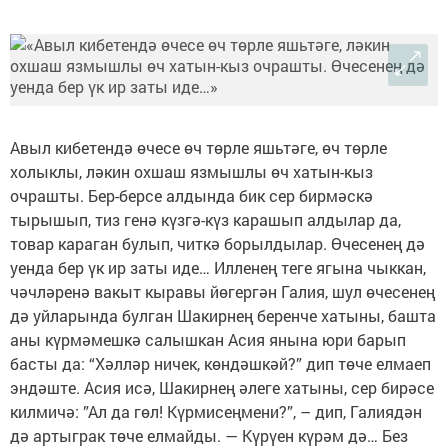
Авыл кибетендә өчесе өч төрле яшьтәге, өч төрле
холыклы, ләкин охшаш язмышлы өч хатын-кыз
очрашты. Бер-берсе алдында бик сер бирмәскә
тырышып, тиз генә күзгә-күз карашып алдылар да,
товар караган булып, читкә борылдылар. Өчесенең дә
уенда бер үк ир заты иде… Илленең теге ягына чыккан,
чәчләренә вакыт кыравы йөгергән Галия, шул өчесенең
дә уйларында булган Шакирнең беренче хатыны, башта
аны күрмәмешкә салышкан Асия янына юри барып
басты да: “Хәлләр ничек, көндәшкәй?” дип төче елмаеп
эндәште. Асия исә, Шакирнең әлеге хатыны, сер бирәсе
килмичә: ”Ал да гөл! Күрмисеңмени?”, – дип, Галиядән
дә артыграк төче елмайды. — Күрүен күрәм дә… Без