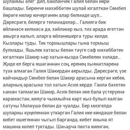
шулаймы әле!” дип, бәйләнчек Галия белән йөри
башлады. Беренче мәхәббәтен шулай югалткан Сөмбел
йөрәге ниләр кичергәнен алар белмәде шул…
Дөресрәге, белергә теләмәделәр… Галиягә бик
өйләнәсе килмәсә дә, хәйләкәр кыз, тиз арада егеттән
авырга калып, аларга өйләнешергә туры килде.
Кызлары туды. Тик тормышлары гына тормыш
булмады. Яшьлек хатасы белән тәүге саф мәхәббәтен
югалткан Шакир һәр хатын-кызда Сөмбелен эзләде…
Җиде ел бергә яшәгәннән соң, иренең хыянәтләренә
түзә алмаган Галия Шакирдән аерылды. Дөресрәге, үзе
кайчандыр Сөмбел белән Шакир арасына кергән кебек,
аларның арасына тол хатын Асия керде. Гаилә бәхетен
һаман тапмаган Шакир, Асия белән ике бала үстерүенә
карамастан, кияүгә чыкмыйча карт кыз булып калган
сатучы Миләүшә белән дә чуалды. Бер мизгелдә
шуларны күңеленнән үткәргән Галия ике көндәше белән
кибет ишегеннән чыгып барганда, кибет янына ят
машина килеп туктады. Шәһәрчә пөхтә киенгән,