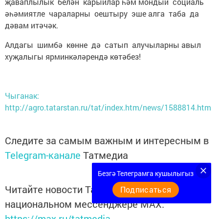
җаваплылык белән карыйлар һәм мондый социаль
әһәмиятле чараларны оештыру эше алга таба да
дәвам итәчәк.
Алдагы шимбә көнне дә сатып алучыларны авыл
хуҗалыгы ярминкәләрендә көтәбез!
Чыганак:
http://agro.tatarstan.ru/tat/index.htm/news/1588814.htm
Следите за самым важным и интересным в
Telegram-канале
Татмедиа
Безгә Телеграмга кушылыгыз
Читайте новости Татарстана в
Подписаться
национальном мессенджере MАХ:
https://max.ru/tatmedia