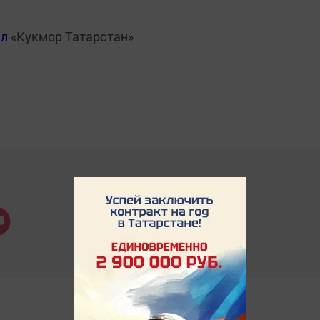
ал
«Кукмор Татарстан»