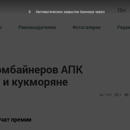
16+
5
Автоматическое закрытие баннера через
и
Рекламодателям
Фотогалереи
Реда
омбайнеров АПК
 и кукморяне
1639
0
чат премии