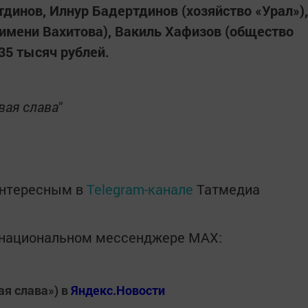
динов, Илнур Бадертдинов (хозяйство «Урал»),
 имени Вахитова), Вакиль Хафизов (общество
35 тысяч рублей.
вая слава"
интересным в
Telegram-канале
Татмедиа
в национальном мессенджере MАХ:
ая слава») в
Яндекс.Новости