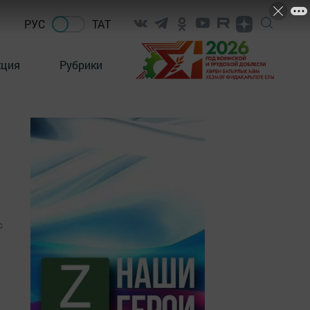
РУС
ТАТ
кция
Рубрики
0