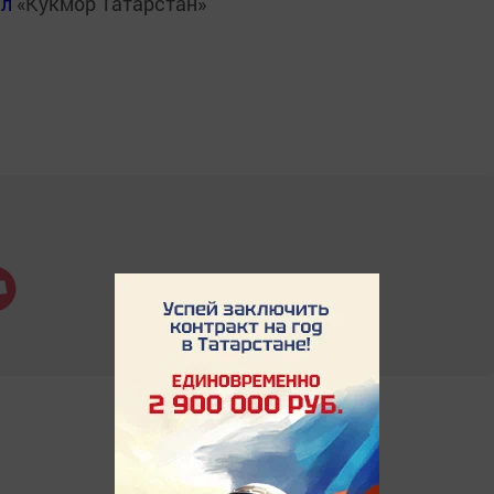
ал
«Кукмор Татарстан»