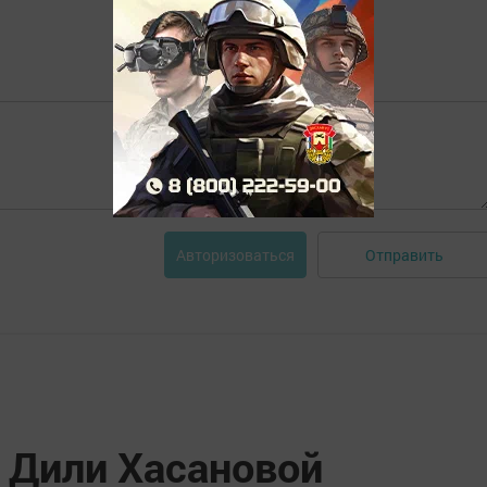
Отправить
Авторизоваться
 Дили Хасановой