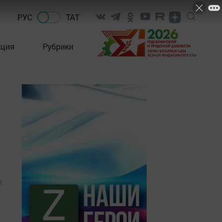
РУС
ТАТ
кция
Рубрики
0