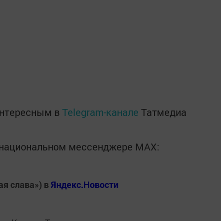
интересным в
Telegram-канале
Татмедиа
в национальном мессенджере MАХ:
ая слава») в
Яндекс.Новости