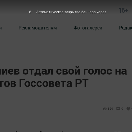
16+
5
Автоматическое закрытие баннера через
и
Рекламодателям
Фотогалереи
Реда
ев отдал свой голос на
тов Госсовета РТ
869
0