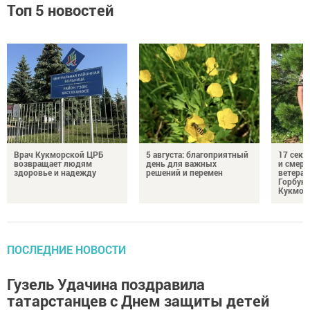
Топ 5 новостей
Врач Кукморской ЦРБ
5 августа: благоприятный
17 сек
возвращает людям
день для важных
и смерт
здоровье и надежду
решений и перемен
ветеран
Горбуно
Кукмор
ПОСЛЕДНИЕ НОВОСТИ
Гузель Удачина поздравила
татарстанцев с Днем защиты детей