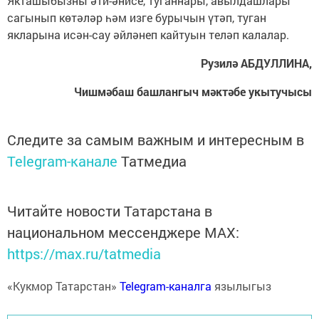
Якташыбызны әти-әнисе, туганнары, авылдашлары
сагынып көтәләр һәм изге бурычын үтәп, туган
якларына исән-сау әйләнеп кайтуын теләп калалар.
Рузилә АБДУЛЛИНА,
Чишмәбаш башлангыч мәктәбе укытучысы
Следите за самым важным и интересным в
Telegram-канале
Татмедиа
Читайте новости Татарстана в
национальном мессенджере MАХ:
https://max.ru/tatmedia
«Кукмор Татарстан»
Telegram-каналга
язылыгыз