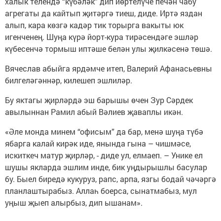
халык телендә “күбәләк” дип йөртелүче печән чабу
агрегаты да кайтып җитәргә тиеш, диде. Иртә яздан
алып, кара көзгә кадәр тик торырга вакыты юк
игенченең. Шуңа күрә йорт-кура тирәсендәге эшләр
күбесенчә тормыш иптәше белән улы җилкәсенә төшә.
Вячеслав абыйга ярдәмче итеп, Валерий Афанасьевны
билгеләгәннәр, килешеп эшлиләр.
Бу яктагы җирләрдә эш барышы өчен Зур Сәрдек
авылыннан Рамил абый Вәлиев җаваплы икән.
«Әле монда минем “офисым” да бар, менә шуңа түбә
ябарга калай кирәк иде, янында гына – чишмәсе,
искиткеч матур җирләр, - диде ул, елмаеп. – Унике ел
шушы якларда эшлим инде, бик уңдырышлы басулар
бу. Быел биредә кукуруз, рапс, арпа, язгы бодай чәчәргә
планлаштырабыз. Аллаһ боерса, сынатмабыз, мул
уңыш җыеп алырбыз, дип ышанам».