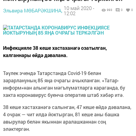
10 май 2020 -
Эльвира МӨБАРӘКШИНА,
993
0
0
12:02
Инфекцияле 38 кеше хастаханәгә озатылган,
калганнары өйдә дәвалана.
Тәүлек эчендә Татарстанда Covid-19 белән
зарарлануның 85 яңа очрагы ачыкланган. «Татар-
информ»нан алынган мәгълүматларга караганда, бу
хакта коронавирус буенча оператив штаб хәбәр итә.
38 кеше хастаханәгә салынган, 47 кеше өйдә дәвалана,
4 очрак — чит илдә йоктырган, 81 кеше аны башка
авырулар белән якыннан аралашканнан соң
эләктергән.