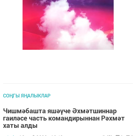
СОҢГЫ ЯҢАЛЫКЛАР
Чишмәбашта яшәүче Әхмәтшиннар
гаиләсе часть командирыннан Рәхмәт
хаты алды