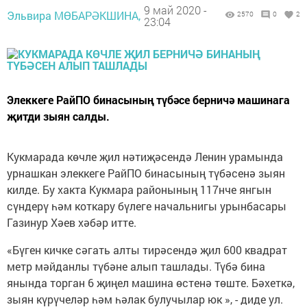
9 май 2020 -
Эльвира МӨБАРӘКШИНА,
2570
0
2
23:04
Элеккеге РайПО бинасының түбәсе берничә машинага
җитди зыян салды.
Кукмарада көчле җил нәтиҗәсендә Ленин урамында
урнашкан элеккеге РайПО бинасының түбәсенә зыян
килде. Бу хакта Кукмара районының 117нче янгын
сүндерү һәм коткару бүлеге начальнигы урынбасары
Газинур Хәев хәбәр итте.
«Бүген кичке сәгать алты тирәсендә җил 600 квадрат
метр мәйданлы түбәне алып ташлады. Түбә бина
янында торган 6 җиңел машина өстенә төште. Бәхеткә,
зыян күрүчеләр һәм һәлак булучылар юк », - диде ул.