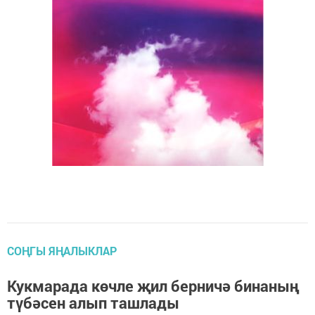
СОҢГЫ ЯҢАЛЫКЛАР
Кукмарада көчле җил берничә бинаның
түбәсен алып ташлады