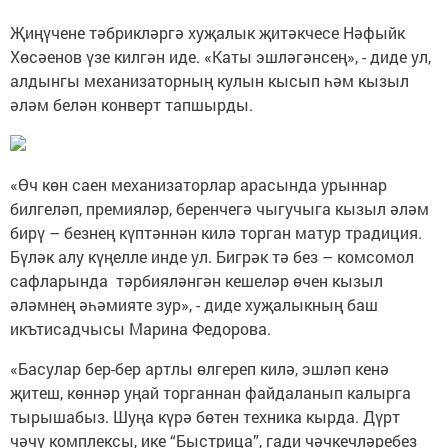
Җиңүчене тәбрикләргә хуҗалык җитәкчесе Нәфыйк
Хөсәенов үзе килгән иде. «Каты эшләгәнсең», - диде ул,
алдынгы механизаторның кулын кысып һәм кызыл
әләм белән конверт тапшырды.
«Өч көн саен механизаторлар арасында урыннар
билгеләп, премияләр, беренчегә чыгучыга кызыл әләм
бирү – безнең күптәннән килә торган матур традиция.
Бүләк алу күңелле инде ул. Бигрәк тә без – комсомол
сафларында тәрбияләнгән кешеләр өчен кызыл
әләмнең әһәмияте зур», - диде хуҗалыкның баш
икътисадчысы Марина Федорова.
«Басулар бер-бер артлы өлгереп килә, эшләп кенә
җитеш, көннәр уңай торганнан файдаланып калырга
тырышабыз. Шуңа күрә бөтен техника кырда. Дүрт
чәчү комплексы, ике “Быстрица”, гади чәчкечләребез