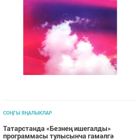
СОҢГЫ ЯҢАЛЫКЛАР
Татарстанда «Безнең ишегалды»
программасы тулысынча гамәлгә