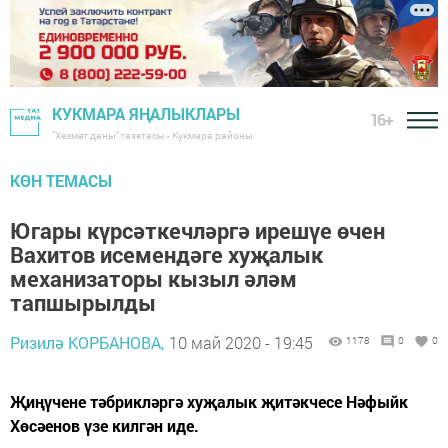
КУКМАРА ЯҢАЛЫКЛАРЫ
16+
"Хезмәт даны" газетасы - Кукмара районы
КӨН ТЕМАСЫ
Югары күрсәткечләргә ирешүе өчен
Вахитов исемендәге хуҗалык
механизаторы кызыл әләм
тапшырылды
Ризилә КОРБАНОВА,
10 май 2020 - 19:45
1178
0
0
Җиңүчене тәбрикләргә хуҗалык җитәкчесе Нәфыйк
Хөсәенов үзе килгән иде.