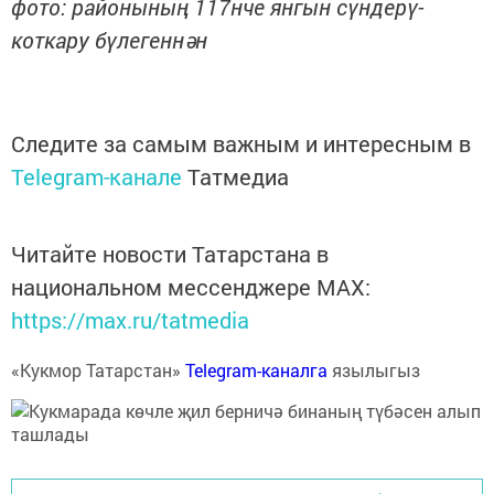
фото: районының 117нче янгын сүндерү-
коткару бүлегеннән
Следите за самым важным и интересным в
Telegram-канале
Татмедиа
Читайте новости Татарстана в
национальном мессенджере MАХ:
https://max.ru/tatmedia
«Кукмор Татарстан»
Telegram-каналга
язылыгыз