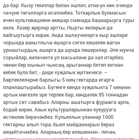
дә бар. Кызу темплар белән эшләп, атна-ун көн эчендә
чәчүне төгәлләргә исәплибез. Тоткарлык булмасын
өчен культивацияне икешәр сменада башкарырга туры
килә. Хәзер җирләр артты, Нырты якларын да
кайгыртырга кирәк. Анда эшләүчеләргә кыр эшләре
чорында вакытлыча яшәргә сигез кешелек вагон
урнаштырдык, ашарга да шунда пешерәләр. Әле мунча
сорыйлар, киләчәктә ул мәсьәләне дә хәл итәрбез,
чөнки бер юынып чыксаң, арыганнар бетеп киткән
кебек була бит, - диде хуҗалык җитәкчесе. –
Бөртеклеләрне барлыгы 5 мең гектарда игәргә
планлаштырабыз. Бүгенге көндә хуҗалыкта 7 меңнән
артык мөгезле эре терлек бар, көндәлек 95 тоннадан
артык сөт савабыз. Аларны ашатырга фуражга арпа,
бодай кирәк. Азык культураларыннан кукурузга
өстенлек бирәчәкбез. Күпьеллык үләннәр 1600
гектарны алып тора, быел мәйданнарын бераз
киңәйтәчәкбез. Аларның бер өлешеннән - печән,