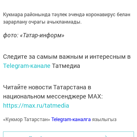
Кукмара районында тәүлек эчендә коронавирус белән
зарарлану очрагы ачыкланмады.
фото: «Татар-информ»
Следите за самым важным и интересным в
Telegram-канале
Татмедиа
Читайте новости Татарстана в
национальном мессенджере MАХ:
https://max.ru/tatmedia
«Кукмор Татарстан»
Telegram-каналга
язылыгыз