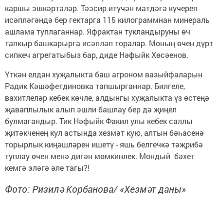
каршы эшкәртәләр. Тәэсир итүчән матдәгә күчереп
исәпләгәндә бер гектарга 115 килограммнан минераль
ашлама туплаганнар. Яфрактан тукландыруны өч
тапкыр башкарырга исәпләп торалар. Моның өчен дүрт
сипкеч агрегатыбыз бар, диде Нәфыйк Хөсәенов.
Үткән елдан хуҗалыкта баш агроном вазыйфаларын
Радик Кәшәфетдиновка тапшырганнар. Билгеле,
вахитлеләр кебек көчле, алдынгы хуҗалыкта үз өстеңә
җаваплылык алып эшли башлау бер дә җиңел
булмагандыр. Тик Нәфыйк Факил улы кебек саллы
җитәкченең кул астында хезмәт кую, алтын бәһасенә
торырлык киңәшләрен ишетү - яшь белгечкә тәҗрибә
туплау өчен менә дигән мөмкинлек. Мондый бәхет
кемгә эләгә әле тагы?!
Фото: Ризилә Корбанова/ «Хезмәт даны»