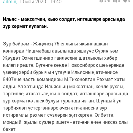
admin,
10 май 2020 - 19:40
878
0
0
Ильяс - максатчан, кыю солдат, иптәшләре арасында
зур хөрмәт яулаган.
Зур бәйрәм - Җиңүнең 75 еллыгы якынлашкан
көннәрдә Чишмәбаш авылында яшәүче Сүрия һәм
Җәүдәт Әхмәтшиннар гаиләсенә шатлыклы хәбәр
килеп иреште. Бүгенге көндә Новосибирск шәһәрендә
үзенең хәрби бурычын үтәүче Ильясның әти-әнисе
5407нче часть командиры М.Тихоновтан Рәхмәт хаты
алды. Ул хатында Ильясның максатчан, көчле рухлы,
тәртипле, итагатьле, кыю солдат, иптәшләре арасында
зур хөрмәткә лаек булуы турында язган. Шундый ул
тәрбияләп үстергәннәре өчен әти-әнисенә зур
ихтирамлы рәхмәт сүзләрен җиткергән. Әлбәттә,
мондый җылы сүзләр ишетү - әти-әни өчен чиксез олы
бәхет!