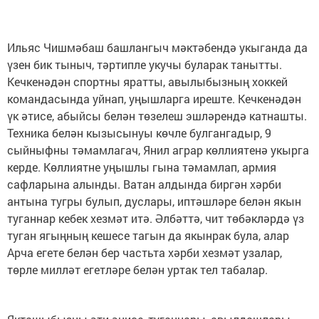
Ильяс Чишмәбаш башлангыч мәктәбендә укыганда да
үзен бик тыныч, тәртипле укучы буларак танытты.
Кечкенәдән спортны яратты, авылыбызның хоккей
командасында уйнап, уңышларга иреште. Кечкенәдән
үк әтисе, абыйсы белән төзелеш эшләрендә катнашты.
Техника белән кызысынуы көчле булгангадыр, 9
сыйныфны тәмамлагач, Янил аграр көллиятенә укырга
керде. Көллиятне уңышлы гына тәмамлап, армия
сафларына алынды. Ватан алдында биргән хәрби
антына тугры булып, дуслары, иптәшләре белән якын
туганнар кебек хезмәт итә. Әлбәттә, чит төбәкләрдә үз
туган ягыңның кешесе тагын да якынрак була, алар
Арча егете белән бер частьта хәрби хезмәт узалар,
төрле милләт егетләре белән уртак тел табалар.