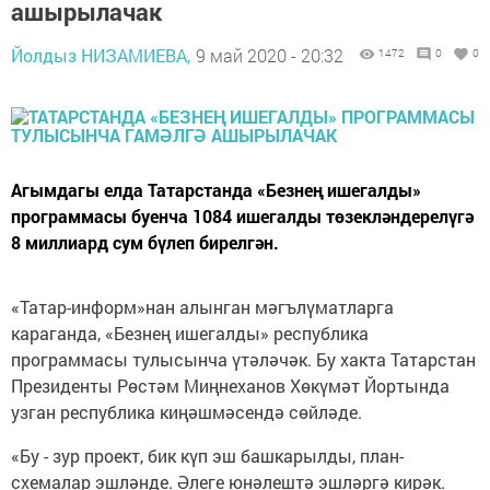
ашырылачак
Йолдыз НИЗАМИЕВА,
9 май 2020 - 20:32
1472
0
0
Агымдагы елда Татарстанда «Безнең ишегалды»
программасы буенча 1084 ишегалды төзекләндерелүгә
8 миллиард сум бүлеп бирелгән.
«Татар-информ»нан алынган мәгълүматларга
караганда, «Безнең ишегалды» республика
программасы тулысынча үтәләчәк. Бу хакта Татарстан
Президенты Рөстәм Миңнеханов Хөкүмәт Йортында
узган республика киңәшмәсендә сөйләде.
«Бу - зур проект, бик күп эш башкарылды, план-
схемалар эшләнде. Әлеге юнәлештә эшләргә кирәк.