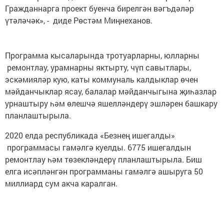
Гражданнарга проект буенча бирелгән вәгъдәләр
үтәләчәк», - диде Рөстәм Миңнеханов.
Программа кысаларында тротуарларны, юлларны
ремонтлау, урамнарны яктырту, чүп савытлары,
эскәмияләр кую, каты коммуналь калдыклар өчен
мәйданчыклар ясау, балалар мәйданчыгына җиһазлар
урнаштыру һәм өлешчә яшелләндерү эшләрен башкару
планлаштырыла.
2020 елда республикада «Безнең ишегалды»
программасы гамәлгә куелды. 6775 ишегалдын
ремонтлау һәм төзекләндерү планлаштырыла. Биш
елга исәпләнгән программаны гамәлгә ашыруга 50
миллиард сум акча каралган.