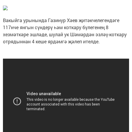
Вакыйга урынында Газинур Хәев җитәкчелегендәге
117нче янгын сүндерү һәм коткару бүлегенең 8
хезмәткәре эшләде, шулай ук Шәмәрдән эзләү-коткару
отрядыннан 4 кеше ярдәмгә җәлеп ителде.