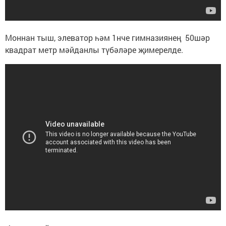
Моннан тыш, элеватор һәм 1нче гимназиянең 50шәр
квадрат метр мәйданлы түбәләре җимерелде.