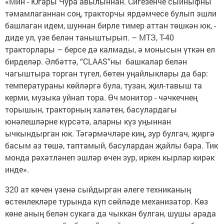
«Мин - Югары Чура авылыннан. Сигезенче сыйныфны
тәмамлаганнан соң, тракторчы ярдәмчесе булып эшли
башлаган идем, шуннан бирле тимер аттан төшкән юк, -
диде ул, үзе белән таныштырып. – МТЗ, Т-40
тракторлары – берсе дә калмады, ә монысын үткән ел
бирделәр. Әлбәттә, “CLAAS”ны башкалар белән
чагыштыра торган түгел, бөтен уңайлыклары да бар:
температураны көйләргә була, тузан, җил-тавыш та
керми, музыка уйнап тора. Өч монитор - чәчкечнең
торышын, тракторның халәтен, басулардагы
юнәлешләрне күрсәтә, аларны күз уңыннан
ычкындырган юк. Тәгәрмәчләре киң, зур булгач, җиргә
басым аз төшә, таптамый, басулардан җайлы бара. Тик
монда рәхәтләнеп эшләр өчен зур, иркен кырлар кирәк
инде».
320 ат көчен үзенә сыйдырган әлеге техниканың
өстенлекләре турында күп сөйләде механизатор. Көз
көне аның белән сукага да чыккан булган, шушы арада