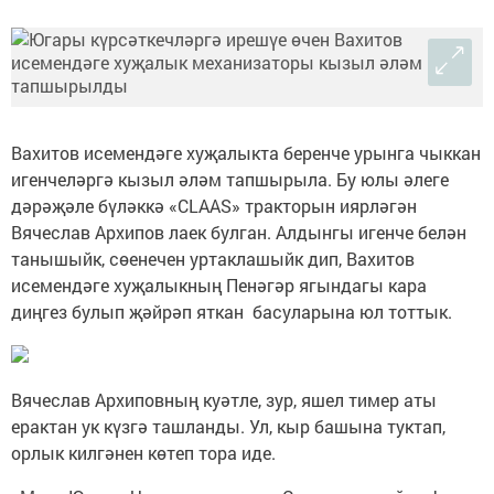
Вахитов исемендәге хуҗалыкта беренче урынга чыккан
игенчеләргә кызыл әләм тапшырыла. Бу юлы әлеге
дәрәҗәле бүләккә «CLAAS» тракторын иярләгән
Вячеслав Архипов лаек булган. Алдынгы игенче белән
танышыйк, сөенечен уртаклашыйк дип, Вахитов
исемендәге хуҗалыкның Пенәгәр ягындагы кара
диңгез булып җәйрәп яткан басуларына юл тоттык.
Вячеслав Архиповның куәтле, зур, яшел тимер аты
ерактан ук күзгә ташланды. Ул, кыр башына туктап,
орлык килгәнен көтеп тора иде.