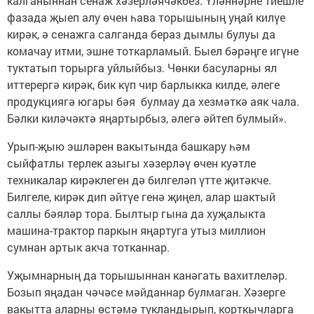
калганыннан сенаж хәзерләячәкбез. Үләннәрне тиешле
фазада җыеп алу өчен һава торышының уңай килүе
кирәк, ә сенажга салганда бераз дымлы булуы да
комачау итми, эшне тоткарламый. Быел бәрәңге игүне
туктатып торырга уйлыйбыз. Чөнки басуларны ял
иттерергә кирәк, бик күп чир барлыкка килде, әлеге
продукциягә югары бәя булмау да хезмәткә аяк чала.
Бәлки киләчәктә яңартырбыз, әлегә әйтеп булмый».
Урып-җыю эшләрен вакытында башкару һәм
сыйфатлы терлек азыгы хәзерләү өчен куәтле
техникалар кирәклеген дә билгеләп үтте җитәкче.
Билгеле, кирәк дип әйтүе генә җиңел, алар шактый
саллы бәяләр тора. Былтыр гына да хуҗалыкта
машина-трактор паркын яңартуга утыз миллион
сумнан артык акча тотканнар.
Уҗымнарның да торышыннан канәгать вахитлеләр.
Бозып яңадан чәчәсе мәйданнар булмаган. Хәзерге
вакытта аларны өстәмә тукландырып, корткычларга