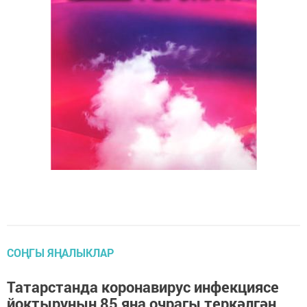
СОҢГЫ ЯҢАЛЫКЛАР
Татарстанда коронавирус инфекциясе
йоктыруның 85 яңа очрагы теркәлгән