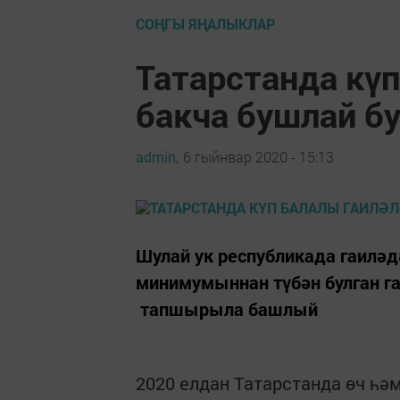
СОҢГЫ ЯҢАЛЫКЛАР
Татарстанда күп
бакча бушлай б
admin,
6 гыйнвар 2020 - 15:13
Шулай ук республикада гаилә
минимумыннан түбән булган га
тапшырыла башлый
2020 елдан Татарстанда өч һәм