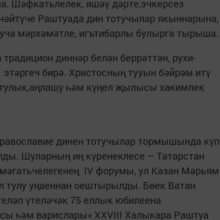
а. Шәфкатьлелек, яшәү дәрте,эчкерсез
өчәйтүче Раштуада дин тотучылар якыннарына,
уча мәрхәмәтле, игътибарлы булырга тырыша
традицион диннәр белән беррәттән, рухи-
этәргеч бирә. Христосның тууын бәйрәм итү
атулык,аңлашу һәм күңел җылысы хакимлек
православие динен тотучылар тормышында күп
лды. Шуларның иң күренеклесе – Татарстан
мәгатьчелегенең IV форумы, ул Казан Мәрьям
л тулу уңаеннан оештырылды. Бөек Ватан
еләп үтеләчәк 75 еллык юбилеена
асы һәм варислары» XXVIII Халыкара Раштуа