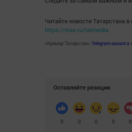
Следите за самым важным и 
Читайте новости Татарстана 
https://max.ru/tatmedia
«Кукмор Татарстан»
Telegram-каналга
Оставляйте реакции
0
0
0
0
0