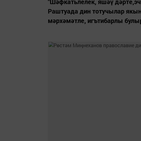
"Шәфкатьлелек, яшәү дәрте,эч
Раштуада дин тотучылар якын
мәрхәмәтле, игътибарлы булыр