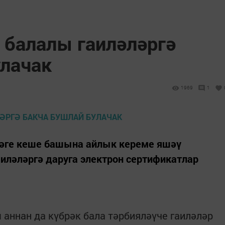
 балалы гаиләләргә
улачак
1969
1
дәге кеше башына айлык кереме яшәү
иләләргә даруга электрон сертификатлар
 аннан да күбрәк бала тәрбияләүче гаиләләр