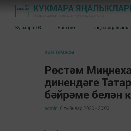
КУКМАРА ЯҢАЛЫКЛА
"Хезмәт даны" газетасы - Кукмара районы
Кукмара ТВ
Баш бит
Соңгы яңалыкла
КӨН ТЕМАСЫ
Рөстәм Миңнеха
динендәге Тата
бәйрәме белән 
admin,
6 гыйнвар 2020 - 20:03