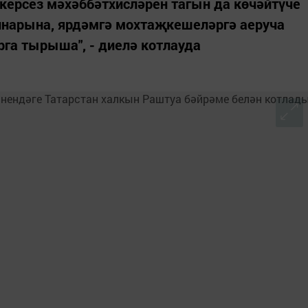
керсез мәхәббәтхисләрен тагын да көчәйтүче
нарына, ярдәмгә мохтаҗкешеләргә аеруча
га тырыша", - диелә котлауда