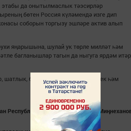
к этабы да онытылмаслык тәэсирләр
ыреның бөтен Россия күләмендә изге дип
конасы соборын торгызу эшләре актив алып
ухи яңарышына, шулай ук төрле милләт һәм
әтле багланышлар тагын да ныгуга ярдәм итәр
, шатлык, бәхет, сәламәтлек, иминлек һәм
тан Республикасы Президенты Р.Н. Миңнехано