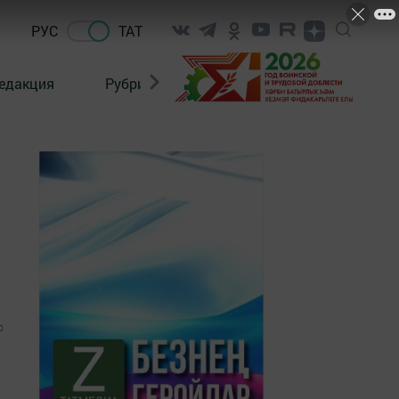
РУС
ТАТ
едакция
Рубрикалар
0