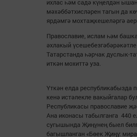
ихлас һәм садә күңелдән ышан
мәхәббәтхисләрен тагын да к
ярдәмгә мохтаҗкешеләргә аер
Православие, ислам һәм башка 
әхлакый үсешебезгәбәрәкәтле 
Татарстанда һәрчак дуслык-т
иткән мохиттә уза.
Үткән елда республикабызда 
кенә истәлекле вакыйгалар бу
Республикасы православие җә
Ана иконасы табылганга 440 е
сугышында Җиңүнең быел билг
багышланган «Бөек Җиңү: мир