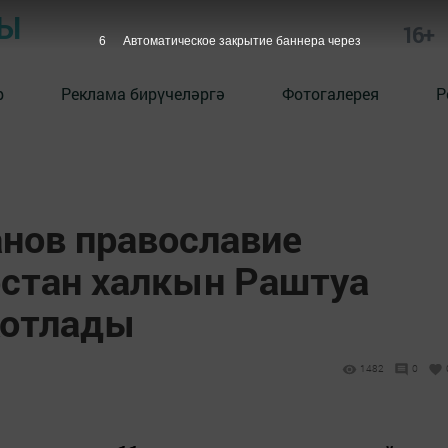
РЫ
16+
5
Автоматическое закрытие баннера через
р
Реклама бирүчеләргә
Фотогалерея
Р
нов православие
рстан халкын Раштуа
котлады
1482
0