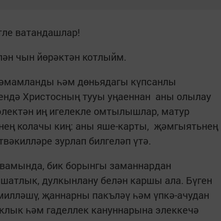
тле ватандашлар!
лән чын йөрәктән котлыйм.
тәмамланды һәм дөньядагы күпсанлы
ендә Христосның тууы уңаеннан аны олылау
электән иң игелекле омтылышлар, матур
нең колачы киң: аны яше-карты, җәмгыятьнең
твәкилләре зурлап билгеләп үтә.
әвамында, бик борынгы заманнардан
шатлык, дулкынлану белән каршы ала. Бүген
милләшү, җаннарны пакъләү һәм үпкә-ачудан
аклык һәм гаделлек кануннарына элеккечә