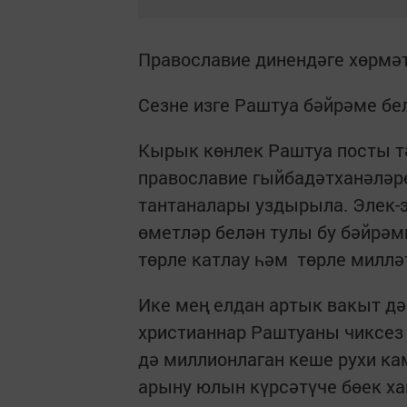
Православие динендәге хөрмә
Сезне изге Раштуа бәйрәме бе
Кырык көнлек Раштуа посты 
православие гыйбадәтханәләр
тантаналары уздырыла. Элек-
өметләр белән тулы бу бәйрәм
төрле катлау һәм төрле миллә
Ике мең елдан артык вакыт д
христианнар Раштуаны чиксез 
дә миллионлаган кеше рухи ка
арыну юлын күрсәтүче бөек х