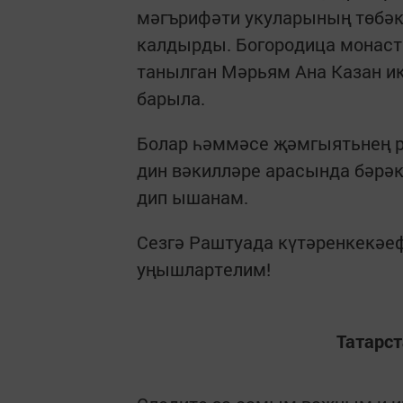
мәгърифәти укуларының төбә
калдырды. Богородица монаст
танылган Мәрьям Ана Казан и
барыла.
Болар һәммәсе җәмгыятьнең р
дин вәкилләре арасында бәрәк
дип ышанам.
Сезгә Раштуада күтәренкекәеф
уңышлартелим!
Татарс