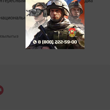
интересным в
Telegram-канале
Татмедиа
в национальном мессенджере MАХ:
язылыгыз