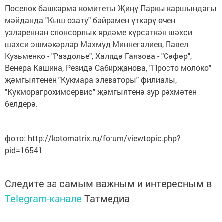
Поселок башкарма комитеты Җиңү Паркы каршындагы
мәйданда "Кыш озату" бәйрәмен үткәрү өчен
үзләреннән спонсорлык ярдәме күрсәткән шәхси
шәхси эшмәкәрләр Мәхмүд Миннегалиев, Павел
Кузьменко - "Раздолье", Халидә Гаязова - "Сәфәр",
Венера Кашина, Резидә Сабирҗанова, "Просто молоко"
җәмгыятенең "Кукмара элеваторы" филиалы,
"Кукморагрохимсервис" җәмгыятенә зур рәхмәтен
белдерә.
фото: http://kotomatrix.ru/forum/viewtopic.php?
pid=16541
Следите за самым важным и интересным в
Telegram-канале
Татмедиа