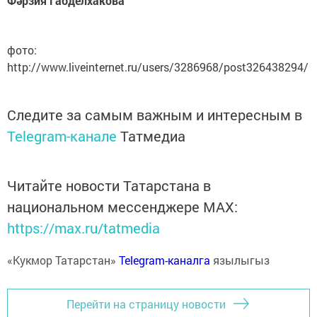
Фәрзия Габделхакова
фото:
http://www.liveinternet.ru/users/3286968/post326438294/
Следите за самым важным и интересным в
Telegram-канале
Татмедиа
Читайте новости Татарстана в
национальном мессенджере MАХ:
https://max.ru/tatmedia
«Кукмор Татарстан»
Telegram-каналга
язылыгыз
Перейти на страницу новости