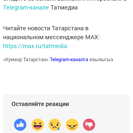
Telegram-канале
Татмедиа
Читайте новости Татарстана в
национальном мессенджере MАХ:
https://max.ru/tatmedia
«Кукмор Татарстан»
Telegram-каналга
язылыгыз
Оставляйте реакции