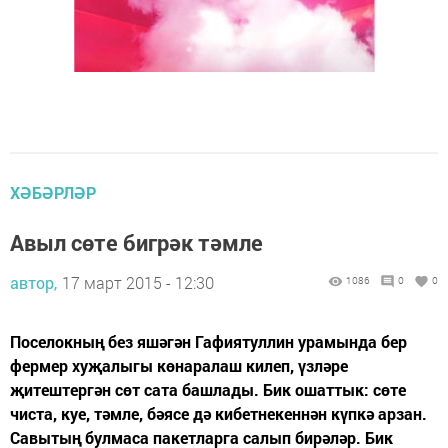
ХӘБӘРЛӘР
Авыл сөте бигрәк тәмле
автор,
17 март 2015 - 12:30
1086
0
0
Поселокның без яшәгән Гафиятуллин урамында бер
фермер хуҗалыгы көнаралаш килеп, үзләре
җитештергән сөт сата башлады. Бик ошаттык: сөте
чиста, куе, тәмле, бәясе дә кибетнекеннән күпкә арзан.
Савытың булмаса пакетларга салып бирәләр. Бик