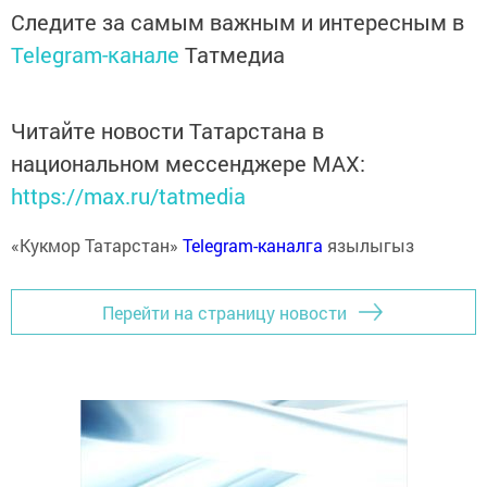
Следите за самым важным и интересным в
Telegram-канале
Татмедиа
Читайте новости Татарстана в
национальном мессенджере MАХ:
https://max.ru/tatmedia
«Кукмор Татарстан»
Telegram-каналга
язылыгыз
Перейти на страницу новости