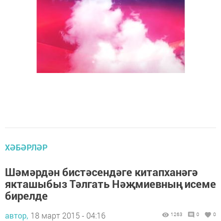
ХӘБӘРЛӘР
Шәмәрдән бистәсендәге китапханәгә
якташыбыз Тәлгать Нәҗмиевның исеме
бирелде
автор,
18 март 2015 - 04:16
1263
0
0