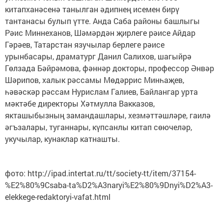
китапханәсенә танылган әдипнең исемен бирү
тантанасы булып үтте. Анда Саба районы башлыгы
Рәис Миннеханов, Шәмәрдән җирлеге рәисе Айдар
Гәрәев, Татарстан язучылар берлеге рәисе
урынбасары, драматург Данил Салихов, шагыйрә
Гөлзада Бәйрәмова, фәннәр докторы, профессор Әнвәр
Шәрипов, халык рәссамы Мөдәррис Минһаҗев,
һәвәскәр рәссам Нурислам Галиев, Байлангар урта
мәктәбе директоры Хәтмулла Вакказов,
якташыбызның замандашлары, хезмәттәшләре, гаилә
әгъзалары, туганнары, күпсанлы китап сөючеләр,
укучылар, кунаклар катнашты.
фото: http://ipad.intertat.ru/tt/society-tt/item/37154-
%E2%80%9Csaba-ta%D2%A3naryi%E2%80%9Dnyi%D2%A3-
elekkege-redaktoryi-vafat.html