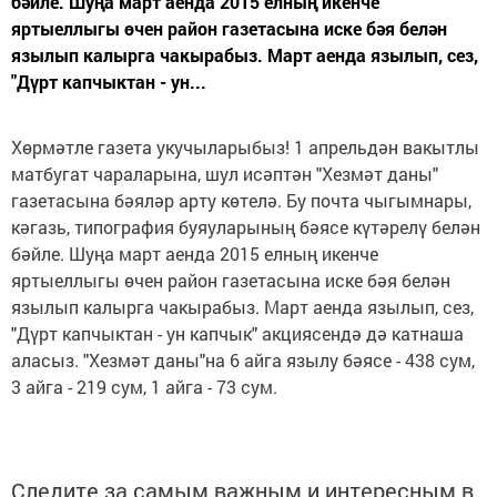
бәйле. Шуңа март аенда 2015 елның икенче
яртыеллыгы өчен район газетасына иске бәя белән
язылып калырга чакырабыз. Март аенда язылып, сез,
"Дүрт капчыктан - ун...
Хөрмәтле газета укучыларыбыз! 1 апрельдән вакытлы
матбугат чараларына, шул исәптән "Хезмәт даны"
газетасына бәяләр арту көтелә. Бу почта чыгымнары,
кәгазь, типография буяуларының бәясе күтәрелү белән
бәйле. Шуңа март аенда 2015 елның икенче
яртыеллыгы өчен район газетасына иске бәя белән
язылып калырга чакырабыз. Март аенда язылып, сез,
"Дүрт капчыктан - ун капчык" акциясендә дә катнаша
аласыз. "Хезмәт даны"на 6 айга язылу бәясе - 438 сум,
3 айга - 219 сум, 1 айга - 73 сум.
Следите за самым важным и интересным в