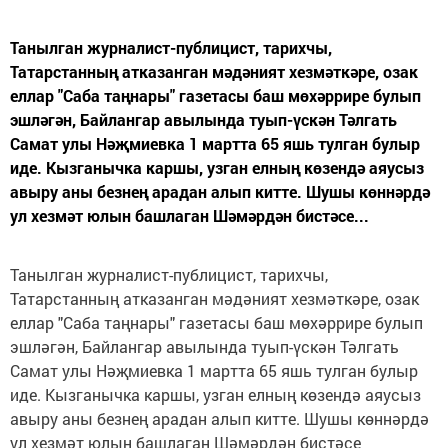
Танылган журналист-публицист, тарихчы,
Татарстанның атказанган мәдәният хезмәткәре, озак
еллар "Саба таңнары" газетасы баш мөхәррире булып
эшләгән, Байлангар авылында туып-үскән Тәлгать
Самат улы Нәҗмиевка 1 мартта 65 яшь тулган булыр
иде. Кызганычка каршы, узган елның көзендә аяусыз
авыру аны безнең арадан алып китте. Шушы көннәрдә
ул хезмәт юлын башлаган Шәмәрдән бистәсе...
Танылган журналист-публицист, тарихчы,
Татарстанның атказанган мәдәният хезмәткәре, озак
еллар "Саба таңнары" газетасы баш мөхәррире булып
эшләгән, Байлангар авылында туып-үскән Тәлгать
Самат улы Нәҗмиевка 1 мартта 65 яшь тулган булыр
иде. Кызганычка каршы, узган елның көзендә аяусыз
авыру аны безнең арадан алып китте. Шушы көннәрдә
ул хезмәт юлын башлаган Шәмәрдән бистәсе