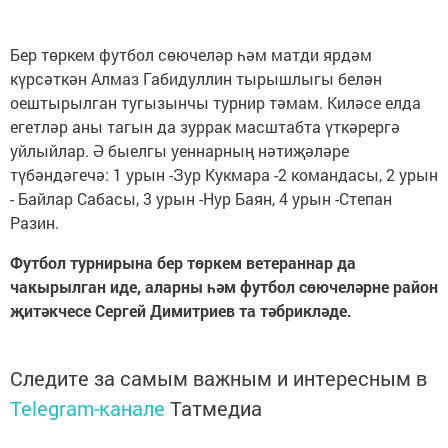
Бер төркем футбол сөючеләр һәм матди ярдәм
күрсәткән Алмаз Габидуллин тырышлыгы белән
оештырылган тугызынчы турнир тәмам. Киләсе елда
егетләр аны тагын да зуррак масштабта үткәрергә
уйлыйлар. Ә быелгы уеннарның нәтиҗәләре
түбәндәгечә: 1 урын -Зур Кукмара -2 командасы, 2 урын
- Байлар Сабасы, 3 урын -Нур Баян, 4 урын -Степан
Разин.
Футбол турнирына бер төркем ветераннар да
чакырылган иде, аларны һәм футбол сөючеләрне район
җитәкчесе Сергей Димитриев та тәбрикләде.
Следите за самым важным и интересным в
Telegram-канале
Татмедиа