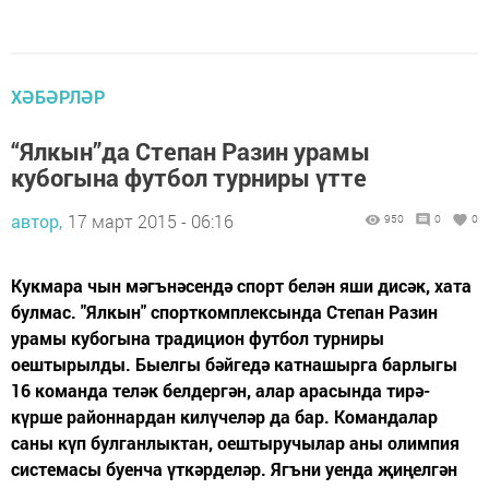
ХӘБӘРЛӘР
“Ялкын”да Степан Разин урамы
кубогына футбол турниры үтте
автор,
17 март 2015 - 06:16
950
0
0
Кукмара чын мәгънәсендә спорт белән яши дисәк, хата
булмас. "Ялкын" спорткомплексында Степан Разин
урамы кубогына традицион футбол турниры
оештырылды. Быелгы бәйгедә катнашырга барлыгы
16 команда теләк белдергән, алар арасында тирә-
күрше районнардан килүчеләр да бар. Командалар
саны күп булганлыктан, оештыручылар аны олимпия
системасы буенча үткәрделәр. Ягъни уенда җиңелгән