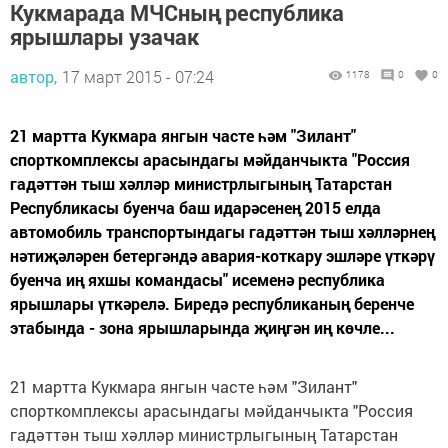
Кукмарада МЧСның республика
ярышлары узачак
автор,
17 март 2015 - 07:24
1178
0
0
21 мартта Кукмара янгын часте һәм "Зилант"
спорткомплексы арасындагы мәйданчыкта "Россия
гадәттән тыш хәлләр министрлыгының Татарстан
Республикасы буенча баш идарәсенең 2015 елда
автомобиль транспортындагы гадәттән тыш хәлләрнең
нәтиҗәләрен бетергәндә авария-коткару эшләре үткәрү
буенча иң яхшы командасы" исеменә республика
ярышлары үткәрелә. Биредә республиканың беренче
этабында - зона ярышларында җиңгән иң көчле...
21 мартта Кукмара янгын часте һәм "Зилант"
спорткомплексы арасындагы мәйданчыкта "Россия
гадәттән тыш хәлләр министрлыгының Татарстан