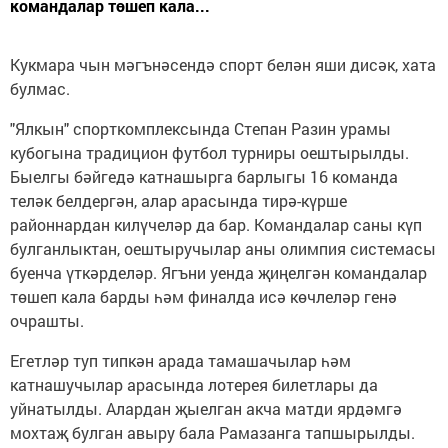
командалар төшеп кала...
Кукмара чын мәгънәсендә спорт белән яши дисәк, хата
булмас.
"Ялкын" спорткомплексында Степан Разин урамы
кубогына традицион футбол турниры оештырылды.
Быелгы бәйгедә катнашырга барлыгы 16 команда
теләк белдергән, алар арасында тирә-күрше
районнардан килүчеләр да бар. Командалар саны күп
булганлыктан, оештыручылар аны олимпия системасы
буенча үткәрделәр. Ягъни уенда җиңелгән командалар
төшеп кала барды һәм финалда исә көчлеләр генә
очрашты.
Егетләр туп типкән арада тамашачылар һәм
катнашучылар арасында лотерея билетлары да
уйнатылды. Алардан җыелган акча матди ярдәмгә
мохтаҗ булган авыру бала Рамазанга тапшырылды.