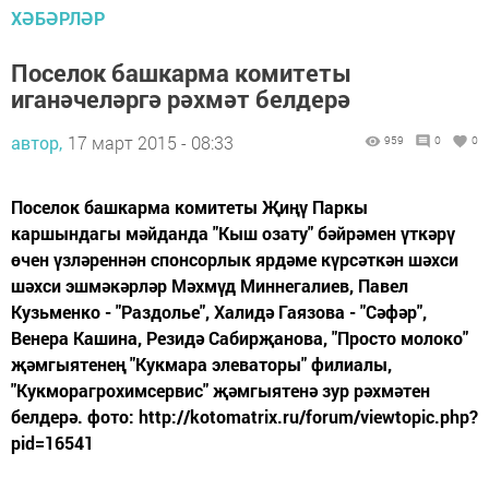
ХӘБӘРЛӘР
Поселок башкарма комитеты
иганәчеләргә рәхмәт белдерә
автор,
17 март 2015 - 08:33
959
0
0
Поселок башкарма комитеты Җиңү Паркы
каршындагы мәйданда "Кыш озату" бәйрәмен үткәрү
өчен үзләреннән спонсорлык ярдәме күрсәткән шәхси
шәхси эшмәкәрләр Мәхмүд Миннегалиев, Павел
Кузьменко - "Раздолье", Халидә Гаязова - "Сәфәр",
Венера Кашина, Резидә Сабирҗанова, "Просто молоко"
җәмгыятенең "Кукмара элеваторы" филиалы,
"Кукморагрохимсервис" җәмгыятенә зур рәхмәтен
белдерә. фото: http://kotomatrix.ru/forum/viewtopic.php?
pid=16541