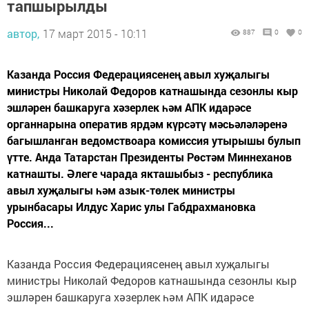
тапшырылды
автор,
17 март 2015 - 10:11
887
0
0
Казанда Россия Федерациясенең авыл хуҗалыгы
министры Николай Федоров катнашында сезонлы кыр
эшләрен башкаруга хәзерлек һәм АПК идарәсе
органнарына оператив ярдәм күрсәтү мәсьәләләренә
багышланган ведомствоара комиссия утырышы булып
үтте. Анда Татарстан Президенты Рөстәм Миннеханов
катнашты. Әлеге чарада якташыбыз - республика
авыл хуҗалыгы һәм азык-төлек министры
урынбасары Илдус Харис улы Габдрахмановка
Россия...
Казанда Россия Федерациясенең авыл хуҗалыгы
министры Николай Федоров катнашында сезонлы кыр
эшләрен башкаруга хәзерлек һәм АПК идарәсе