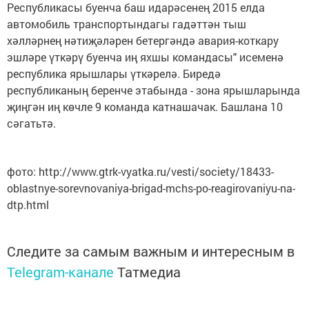
Республикасы буенча баш идарәсенең 2015 елда
автомобиль транспортындагы гадәттән тыш
хәлләрнең нәтиҗәләрен бетергәндә авария-коткару
эшләре үткәрү буенча иң яхшы командасы" исеменә
республика ярышлары үткәрелә. Биредә
республиканың беренче этабында - зона ярышларында
җиңгән иң көчле 9 команда катнашачак. Башлана 10
сәгатьтә.
фото: http://www.gtrk-vyatka.ru/vesti/society/18433-
oblastnye-sorevnovaniya-brigad-mchs-po-reagirovaniyu-na-
dtp.html
Следите за самым важным и интересным в
Telegram-канале
Татмедиа