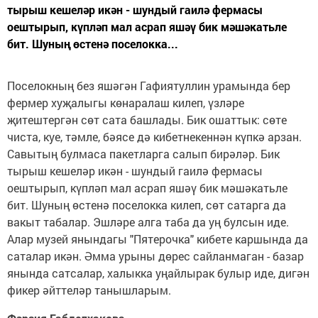
тырыш кешеләр икән - шундый гаилә фермасы
оештырып, күпләп мал асрап яшәү бик мәшәкатьле
бит. Шуның өстенә поселокка...
Поселокның без яшәгән Гафиятуллин урамында бер
фермер хуҗалыгы көнаралаш килеп, үзләре
җитештергән сөт сата башлады. Бик ошаттык: сөте
чиста, куе, тәмле, бәясе дә кибетнекеннән күпкә арзан.
Савытың булмаса пакетларга салып бирәләр. Бик
тырыш кешеләр икән - шундый гаилә фермасы
оештырып, күпләп мал асрап яшәү бик мәшәкатьле
бит. Шуның өстенә поселокка килеп, сөт сатарга да
вакыт табалар. Эшләре алга таба да уң булсын иде.
Алар музей янындагы "Пятерочка" кибете каршында да
саталар икән. Әмма урыны дөрес сайланмаган - базар
янында сатсалар, халыкка уңайлырак булыр иде, дигән
фикер әйттеләр танышларым.