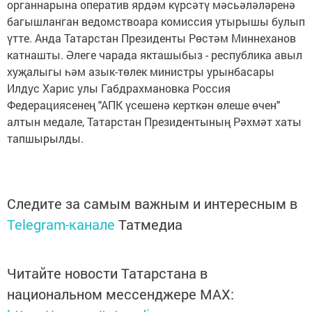
органнарына оператив ярдәм күрсәтү мәсьәләләренә
багышланган ведомствоара комиссия утырышы булып
үтте. Анда Татарстан Президенты Рөстәм Миннеханов
катнашты. Әлеге чарада якташыбыз - республика авыл
хуҗалыгы һәм азык-төлек министры урынбасары
Илдус Харис улы Габдрахмановка Россия
Федерациясенең "АПК үсешенә керткән өлеше өчен"
алтын медале, Татарстан Президентының Рәхмәт хаты
тапшырылды.
Следите за самым важным и интересным в
Telegram-канале
Татмедиа
Читайте новости Татарстана в
национальном мессенджере MАХ: