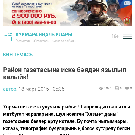
КУКМАРА ЯҢАЛЫКЛАРЫ
16+
"Хезмәт даны" газетасы - Кукмара районы
КӨН ТЕМАСЫ
Район газетасына иске бәядән язылып
калыйк!
автор,
18 март 2015 - 05:35
1024
0
0
Хөрмәтле газета укучыларыбыз! 1 апрельдән вакытлы
матбугат чараларына, шул исәптән "Хезмәт даны"
газетасына бәяләр арту көтелә. Бу почта чыгымнары,
кәгазь, типография буяуларының бәясе күтәрелү белән