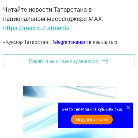
Читайте новости Татарстана в
национальном мессенджере MАХ:
https://max.ru/tatmedia
«Кукмор Татарстан»
Telegram-каналга
язылыгыз
Перейти на страницу новости
Безгә Телеграмга кушылыгыз
Подписаться