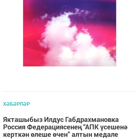
ХӘБӘРЛӘР
Якташыбыз Илдус Габдрахмановка
Россия Федерациясенең “АПК үсешенә
керткән өлеше өчен” алтын медале