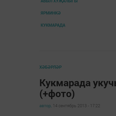
АВЫЛ ХУҖАЛЫГЫ
ЯРМИНКӘ
КУКМАРАДА
ХӘБӘРЛӘР
Кукмарада укуч
(+фото)
автор,
14 сентябрь 2013 - 17:22