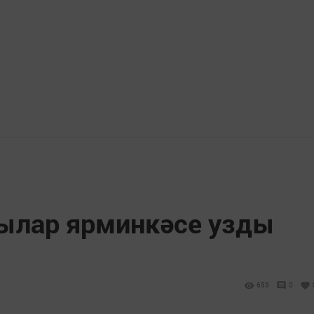
ылар ярминкәсе узды
653
0