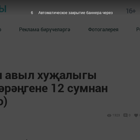
РЫ
16+
5
Автоматическое закрытие баннера через
р
Реклама бирүчеләргә
Фотогалерея
Р
н авыл хуҗалыгы
әрәңгене 12 сумнан
о)
1323
0