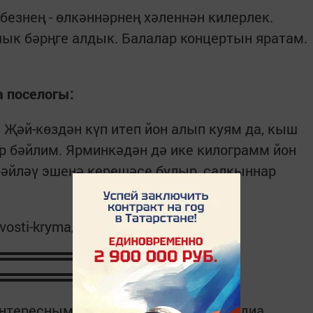
безнең - өлкәннәрнең хәленнән килерлек.
ык бәрңге алдык. Балалар концертын яратам.
а поселогы:
. Җәй-көздән күп итеп йон алып куям да, кыш
р бәйлим. Ярминкәдән дә ике килограмм йон
бәйләү эшенә керешәсе булыр, салкыннар
vosti-kryma/str-37.html
интересным в
Telegram-канале
Татмедиа