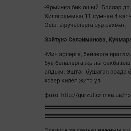
-Ярминкә бик ошый. Бәяләр дә 
Килограммын 11 сумнан 4 капч
Оештыручыларга зур рәхмәт.
Зәйтүнә Сөләйманова, Кукмар
-Мин эрләргә, бәйләргә яратам
буе балаларга җылы оекбашла
алдым. Эштән бушаган арада 
хәзер килеп җитә ул.
фото: http://gurzuf.crimea.ua/no
Следите за самым важным и 