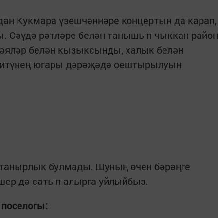
дан Кукмара үзешчәннәре концертын да карап,
ы. Сәүдә рәтләре белән танышып чыккан район
әяләр белән кызыксынды, халык белән
у-итүнең югары дәрәҗәдә оештырылуын
ктанырлык булмады. Шуның өчен бәрәңге
ишер дә сатып алырга уйлыйбыз.
 поселогы: