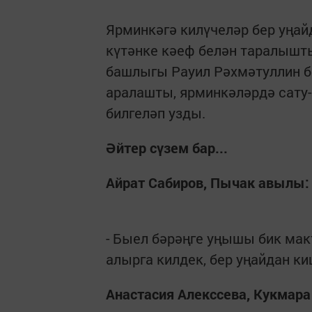
Ярминкәгә килүчеләр бер уңай
күтәнке кәеф белән таралышт
башлыгы Рауил Рәхмәтуллин б
аралашты, ярминкәләрдә сат
билгеләп узды.
Әйтер сүзем бар...
Айрат Сабиров, Пычак авылы:
- Быел бәрәңге уңышы бик ма
алырга килдек, бер уңайдан к
Анастасия Алекссева, Кукмара