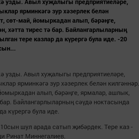
нкә узды. Авыл хуҗалыгы предприятиеләре,
ыклар ярминкәгә зур хәзерлек белән
т, сөт-май, йомыркадан алып, бәрәңге,
ән, хәтта тирес тә бар. Байлангарлыларның
лган тере казлар да күрергә була иде. -20
сын...
кә узды. Авыл хуҗалыгы предприятиеләре,
клар ярминкәгә зур хәзерлек белән килгәннәр
 йомыркадан алып, бәрәңге, ярмалар, ашлык,
ә бар. Байлангарлыларның сәүдә ноктасында
да күрергә була иде.
, 10сын шул арада сатып җибәрдек. Тере каз -
 ди Ринат Миннегалиев.