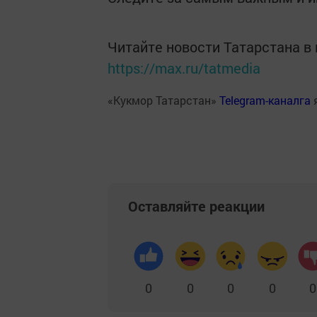
Читайте новости Татарстана 
https://max.ru/tatmedia
«Кукмор Татарстан»
Telegram-каналга
Оставляйте реакции
0
0
0
0
0