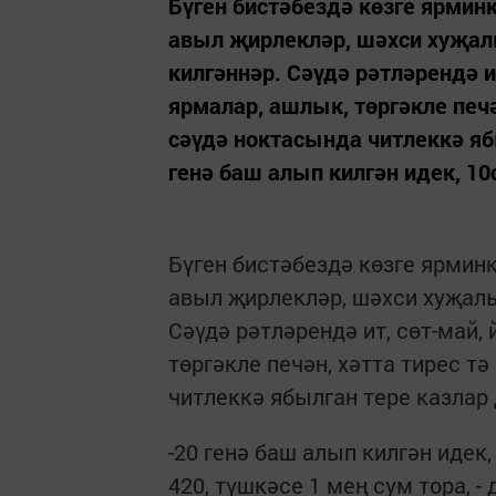
Бүген бистәбездә көзге ярми
авыл җирлекләр, шәхси хуҗал
килгәннәр. Сәүдә рәтләрендә и
ярмалар, ашлык, төргәкле печ
сәүдә ноктасында читлеккә ябы
генә баш алып килгән идек, 10
Бүген бистәбездә көзге ярмин
авыл җирлекләр, шәхси хуҗалы
Сәүдә рәтләрендә ит, сөт-май,
төргәкле печән, хәтта тирес т
читлеккә ябылган тере казлар 
-20 генә баш алып килгән идек
420, түшкәсе 1 мең сум тора, -