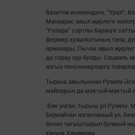
Вахитов исемендәге, "Урал", В
Манзарас авыл җирлеге килогра
"Розара" сортлы бәрәңге сатт
фермер хуҗалыгының тана, ду
ярмалары, Пычак авыл җирлеге
дә сорау зур булды. Социаль я
ялгыз пенсионерларга товарла
Тырыш авылыннан Рузилә Әсхә
майларын да мактый-мактый 
-Бик уңган, тырыш ул Рузилә. 
Беркайчан ялганламый ул, бәя
белән чагыштырып булмый инде
ханым Хәкимова.