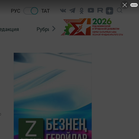
РУС
ТАТ
едакция
Рубрикалар
0