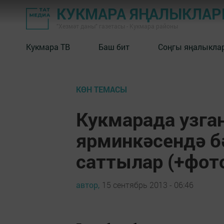
КУКМАРА ЯҢАЛЫКЛА
"Хезмәт даны" газетасы - Кукмара районы
Кукмара ТВ
Баш бит
Соңгы яңалыкла
КӨН ТЕМАСЫ
Кукмарада узга
ярминкәсендә б
саттылар (+фот
автор,
15 сентябрь 2013 - 06:46