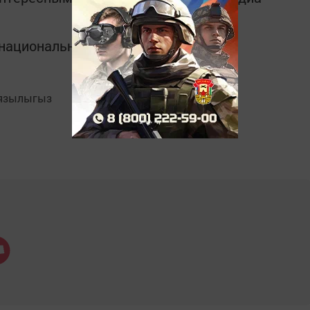
в национальном мессенджере MАХ:
язылыгыз