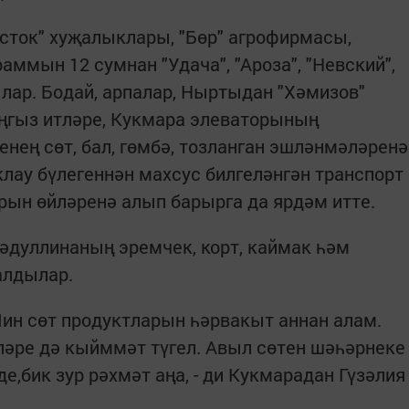
осток" хуҗалыклары, "Бөр" агрофирмасы,
ммын 12 сумнан "Удача", "Ароза", "Невский",
ылар. Бодай, арпалар, Ныртыдан "Хәмизов"
ңгыз итләре, Кукмара элеваторының
нең сөт, бал, гөмбә, тозланган эшләнмәләренә
клау бүлегеннән махсус билгеләнгән транспорт
рын өйләренә алып барырга да ярдәм итте.
дуллинаның эремчек, корт, каймак һәм
алдылар.
Мин сөт продуктларын һәрвакыт аннан алам.
ләре дә кыйммәт түгел. Авыл сөтен шәһәрнеке
,бик зур рәхмәт аңа, - ди Кукмарадан Гүзәлия