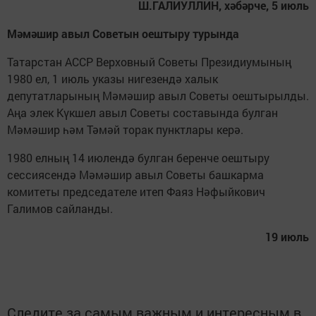
Ш.ГАЛИУЛЛИН, хәбәрче, 5 июль
Мәмәшир авыл Советын оештыру турында
Татарстан АССР Верховный Советы Президиумының
1980 ел, 1 июль указы нигезендә халык
депутатларының Мәмәшир авыл Советы оештырылды.
Аңа элек Күкшел авыл Советы составында булган
Мәмәшир һәм Тәмәй торак пунктлары керә.
1980 елның 14 июлендә булган беренче оештыру
сессиясендә Мәмәшир авыл Советы башкарма
комитеты председателе итеп Фаяз Нәфыйкович
Галимов сайланды.
19 июль
Следите за самым важным и интересным в