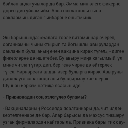
бәйләп аңлатучылар да бар. Әмма мин әлеге фикерне
дөрес дип уйламыйм. Алла саклаганны гына
саклармын, дигән гыйбарәне онытмыйк.
Эш барышында: «Балага төрле витаминнар эчереп,
организмны чыныктырып та йогышлы авырулардан
сакланып була, аның өчен вакцина кирәк түгел», - дигән
фикерләрне дә ишетәбез. Бу авыру миңа кагылмый, ул
мине читләп үтәр, дип, бер генә чирне дә әйтерлек
түгел. Һәрнәрсәгә алдан әзер булырга кирәк. Авыруны
дәвалауга караганда аны булдырмау хәерлерәк.
Шуннан һәркем нәтиҗә ясасын иде.
- Прививкадан соң өзлегүләр буламы?
- Вакциналарның Россиядә ясалганнары да, чит илдән
кертелгәннәре дә бар. Алар барысы да махсус тикшерү
узган фирмалардан кайтарыла. Прививка бары тик сау-