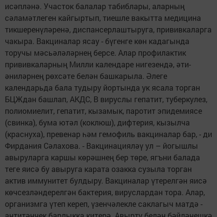
исәпләнә. Участок балалар табиблары, аларның
сәламәтлеген кайгыртып, тиешле вакытта медицина
тикшеренүләренә, диспансерлаштыруга, прививкаларга
чакыра. Вакциналар ясау - бүгенге көн кадагында
торучы мәсьәләләрнең берсе. Алар профилактик
прививкаларның Милли календаре нигезендә, әти-
әниләрнең рөхсәте белән башкарыла. Әлеге
календарьда бала тудыру йортында ук ясала торган
БЦЖдан башлап, АКДС, В вируслы гепатит, туберкулез,
полиомиелит, гепатит, кызамык, паротит эпидемиясе
(свинка), бума ютәл (коклюш), дифтерия, кызылча
(краснуха), превенар һәм гемофиль вакциналар бар, - ди
Фирдания Сәлахова. - Вакцинацияләү ул – йогышлы
авыруларга каршы көрәшнең бер төре, ягъни балада
теге яисә бу авыруга карата озакка сузыла торган
актив иммунитет булдыру. Вакциналар үтерелгән яисә
көчсезләндерелгән бактерия, вируслардан тора. Алар,
организмга үтеп кереп, үзенчәлекле саклагыч матдә -
антитәнчек барлыкка китерә. Авырту белән бәйләнешкә