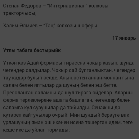
Степан Федоров – “Интернационал” колхозы
тракторчысы,
Хәлим Әлмиев – “Таң” колхозы шоферы.
17 январь
Утлы табага бастырыйк
Үткән көз Адай фермасы тирәсенә чокыр казып, шунда
чөгендер салдылар. Чокыр сай булганлыктан, чөгендер
тау кадәр булып өелде. Аның өстен аннан-моннан гына
салам белән яптылар да шуның белән эш бетте.
Прессланган саламны да шул тирәгә өйделәр. Аларны
ферма терлекләренә ашата башлагач, чөгендер белән
саламга кул сузучылар да табылды. Сенажны да
күтәреп кайтучылар очрый. Мин шундый берәүгә вак
урлашуның яман эш икәнен исенә төшергән идем, теге
кеше ике дә уйлап тормады: