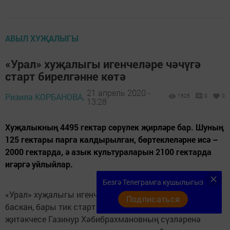
АВЫЛ ХУҖАЛЫГЫ
«Урал» хуҗалыгы игенчеләре чәчүгә
старт бирелгәнне көтә
21 апрель 2020 -
Ризилә КОРБАНОВА,
1525
0
0
13:28
Хуҗалыкның 4495 гектар сөрүлек җирләре бар. Шуның
125 гектары парга калдырылган, бөртеклеләрне исә –
2000 гектарда, ә азык культураларын 2100 гектарда
игәргә уйлыйлар.
Безгә Телеграмга кушылыгыз
«Урал» хуҗалыгы игенчеләре әзерлек сызыгына
Подписаться
баскан, бары тик старт бирелгәнне генә көтә. Хуҗалык
җитәкчесе Газинур Хәбибрахмановның сүзләренә