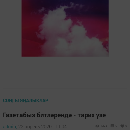
СОҢГЫ ЯҢАЛЫКЛАР
Газетабыз битләрендә - тарих үзе
admin,
22 апрель 2020 - 11:04
1324
0
0