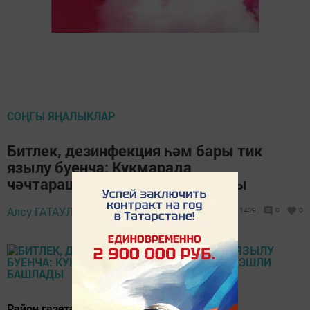
СОҢГЫ ЯҢАЛЫКЛАР
Битлек, дезинфекция һәм бары тик
язылу буенча: Кукмарада
чәчтарашханәләр эшли башлады
21 апрель 2020 -
Алсу ГАТАУЛЛИНА,
1439
0
0
17:26
Район газетасы журналистлары кайбер