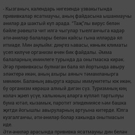
- Кызганыч, календарь нигезендә үзвакытында
прививкалар ясатмаучы, аның файдасына ышанмаучы
әниләр дә шактый күп арада. “Таҗ”лы вирус белән
бәйле рәвештә чит илгә чыгулар тыелганчыга кадәр
әти-әниләр балалары белән кайсы гына илләрдә ял
итмәде. Мин аңлыйм: диңгез һавасы, көньяк климаты
үсеп килүче организм өчен бик файдалы. Әмма
балаларның иминлеге турында да онытмаска кирәк.
Әгәр прививкасы булмаган бала ял йортында авыру
эләктерә икән, аның ахыры аяныч тәмамланырга
мөмкин. Баланың авыруга каршы иммунитеты юк икән,
бу организм көрәшә алмый дигән сүз. Туризмның киң
колач җәеп үсүе, халыкның аларга күпләп тартылуы
бума ютәл, кызамык, паротит эпидемиясе һәм башка
җитди йогышлы авыруларның артуына китерде. Юлга
кузгалганчы, әти-әниләр болар хакында онытмасын
иде.
Әти-әниләр арасында прививка ясатмауны дин белән