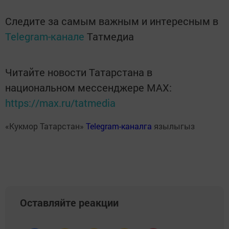
Следите за самым важным и интересным в
Telegram-канале
Татмедиа
Читайте новости Татарстана в
национальном мессенджере MАХ:
https://max.ru/tatmedia
«Кукмор Татарстан»
Telegram-каналга
язылыгыз
Оставляйте реакции