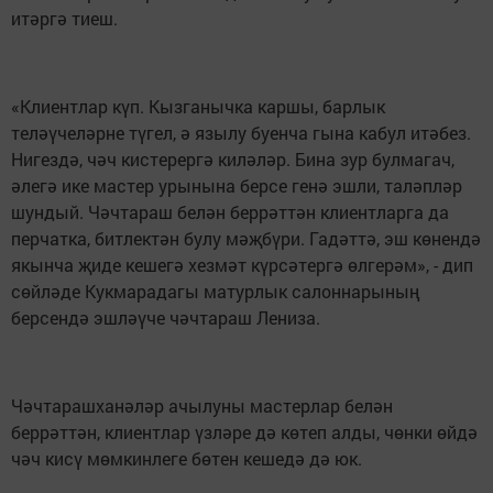
итәргә тиеш.
«Клиентлар күп. Кызганычка каршы, барлык
теләүчеләрне түгел, ә язылу буенча гына кабул итәбез.
Нигездә, чәч кистерергә киләләр. Бина зур булмагач,
әлегә ике мастер урынына берсе генә эшли, таләпләр
шундый. Чәчтараш белән беррәттән клиентларга да
перчатка, битлектән булу мәҗбүри. Гадәттә, эш көнендә
якынча җиде кешегә хезмәт күрсәтергә өлгерәм», - дип
сөйләде Кукмарадагы матурлык салоннарының
берсендә эшләүче чәчтараш Лениза.
Чәчтарашханәләр ачылуны мастерлар белән
беррәттән, клиентлар үзләре дә көтеп алды, чөнки өйдә
чәч кисү мөмкинлеге бөтен кешедә дә юк.