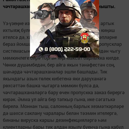
чәчтарашханәләрдәге эш барышы белән танышты.
Үз-үзеңне изоляцияләү режимы озайтылып, артык
ихтыяҗ булмаганда өйдән чыгып йөрмәскә киңәш
ителсә дә, хакимият органнарына әлеге таләпләрне
бераз йомшартырга туры килә. Хәзер смс-пропусклар
системасында унберенче номер астында өйдән чыгу
мөмкинлеге бирә торган яңа максат барлыкка килде.
Чөнки дүшәмбедән, бер айга якын тәнәфестән соң,
шәһәрдә чәчтарашханәләр эшли башлады. Тик
якындагы азык-төлек кибетенә яки даруханәгә
рөхсәттән башка чыгарга мөмкин булса да,
чәчтарашханәләргә бару өчен пропускка заказ бирергә
кирәк. Әмма ул айга бер тапкыр гына, ике сәгатькә
бирелә. Моннан тыш, салонның барлык хезмәткәрләре
дә шәхси саклану чаралары белән тәэмин ителергә,
бинаны вируска каршы дезинфекцияләргә һәм
клиентларны бары тик алдан язылу буенча гына кабул