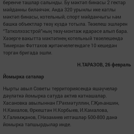
беренче ташлар салынды. Бу мәктәп бинасы 2 гектар
мәйданны биләячәк. Анда 320 урынлы ике катлы
мәктәп бинасы, котельный, спорт мәйданчыгы һәм
башка объектлар төзү күздә тотыла. Төзелеш эшләрен
“Татколхозстрой”ның төзү-монтаж идарәсе алып бара.
Хәзерге вакытта мәктәпнең котельный төзелешендә
Тимерхан Фәттахов җитәкчелегендәге 10 кешедән
торган бригада эшли.
Н.ТАРАЗОВ, 26 февраль
Йомырка саталар
Нырты авыл Советы территориясендә яшәүчеләр
дәүләткә йомырка сатуда актив катнашалар.
Хасановка авылыннан Г.Рәхмәтуллин, Г.Җиһаншин,
Н.Камалов, Өркештән Н.Корбыев, И.Камалова,
Х.Галимҗанов, Г.Низамиев иптәшләр 500-800 данә
йомырка тапшырдылар инде.