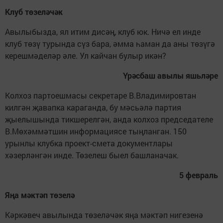
Клуб төзеләчәк
Авылыбызда, ял итим дисәң, клуб юк. Ничә ел инде
клуб төзү турында сүз бара, әмма һаман да аны төзүгә
керешмәделәр әле. Ул кайчан булыр икән?
Үрәсбаш авылы яшьләре
Колхоз партоешмасы секретаре В.Владимировтан
килгән җавапка караганда, бу мәсьәлә партия
җыелышында тикшерелгән, анда колхоз председателе
В.Мөхәммәтшин информациясе тыңланган. 150
урынлы клубка проект-смета документлары
хәзерләнгән инде. Төзелеш быел башланачак.
5 февраль
Яңа мәктәп төзелә
Кәркәвеч авылында төзеләчәк яңа мәктәп нигезенә