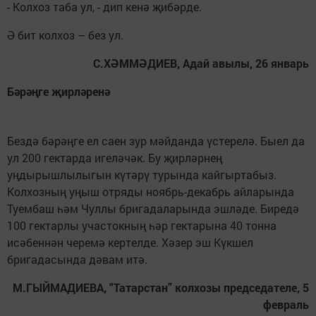
- Колхоз таба ул, - дип кенә җибәрде.
Ә бит колхоз – без ул.
С.ХӘММӘДИЕВ, Адай авылы, 26 январь
Бәрәңге җирләренә
Бездә бәрәңге ел саен зур мәйданда үстерелә. Быел да
ул 200 гектарда игеләчәк. Бу җирләрнең
уңдырышлылыгын күтәрү турында кайгыртабыз.
Колхозның уңыш отряды ноябрь-декабрь айларында
Туембаш һәм Чуллы бригадаларында эшләде. Биредә
100 гектарлы участокның һәр гектарына 40 тонна
исәбеннән черемә кертелде. Хәзер эш Күкшел
бригадасында дәвам итә.
М.ГЫЙМАДИЕВА, “Татарстан” колхозы председателе, 5
февраль