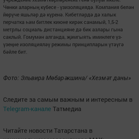
Чөнки аларның күбесе - үзизоляциядә. Компания белән
йөрүче яшьләр дә күренә. Кибетләрдә дә халык
перчатка һәм битлек киюне кирәк санамый, 1,5-2
метрлы социаль дистанцияне дә бик азлары гына
саклый. Гомумән алганда, җәмгыять иминлеге үз-
үзеңне изоляцияләү режимы принципларын үтәүгә
бәйле бит.
Фото: Эльвира Мөбарәкшина/ «Хезмәт даны»
Следите за самым важным и интересным в
Telegram-канале
Татмедиа
Читайте новости Татарстана в