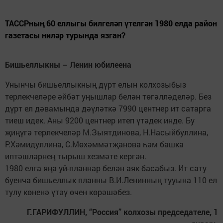
ТАССРның 60 еллыгы билгеләп үтелгән 1980 елда район
газетасы ниләр турында язган?
Бишьеллыкны – Ленин юбилеена
Унынчы бишьеллыкның дүрт елын колхозыбыз
терлекчеләре әйбәт уңышлар белән төгәлләделәр. Без
дүрт ел дәвамында дәүләткә 7990 центнер ит сатарга
тиеш идек. Аны 9200 центнер итеп үтәдек инде. Бу
җиңүгә терлекчеләр М.Зыятдинова, Н.Насыйбуллина,
Р.Хәмидуллина, С.Мөхәммәтҗанова һәм башка
иптәшләрнең тырыш хезмәте кергән.
1980 елга яңа уй-планнар белән аяк басабыз. Ит сату
буенча бишьеллык планны В.И.Ленинның тууына 110 ел
тулу көненә үтәү өчен көрәшәбез.
Г.ГАРИФУЛЛИН, “Россия” колхозы председателе, 1