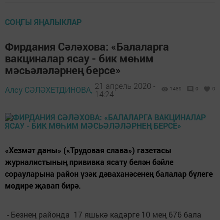
СОҢГЫ ЯҢАЛЫКЛАР
Фирдания Сәләхова: «Балаларга
вакциналар ясау - бик мөһим
мәсьәләләрнең берсе»
21 апрель 2020 -
Алсу СӘЛӘХЕТДИНОВА,
1489
0
0
14:24
«Хезмәт даны» («Трудовая слава») газетасы
журналистының прививка ясату белән бәйле
сорауларына район үзәк дәваханәсенең балалар бүлеге
мөдире җавап бирә.
- Безнең районда 17 яшькә кадәрге 10 мең 676 бала