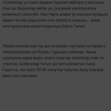
«Салоннар үз эшен яңадан башлап җибәрүгә шатмын.
Мин дә башкалар кебек үк, үз-үзеңне изоляцияләү
режимын саклыйм. Мастерга алдан ук язылып куйдым,
өйдән чыгар алдыннан смс-пропуск алдым», - диде
чәчтарашханә клиентларының берсе Гөлия.
Лилия исемле мастер да чәчләрен тәртипкә китерергә
теләүчеләрнең күп булуы турында сөйләде. Аның
сүзләренә караганда, әлеге санитар таләпләр элек тә
үтәлгән, хәзер алар тагын да катгыйланган гына.
Гадәттә, чәч кисү 30-40 минутка сузыла, буяу озаграк
вакытны ала икән.