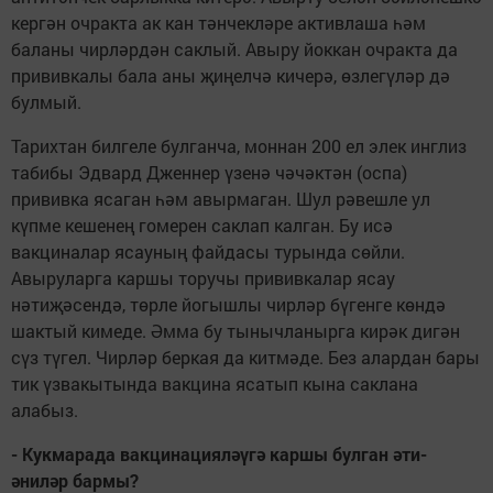
кергән очракта ак кан тәнчекләре активлаша һәм
баланы чирләрдән саклый. Авыру йоккан очракта да
прививкалы бала аны җиңелчә кичерә, өзлегүләр дә
булмый.
Тарихтан билгеле булганча, моннан 200 ел элек инглиз
табибы Эдвард Дженнер үзенә чәчәктән (оспа)
прививка ясаган һәм авырмаган. Шул рәвешле ул
күпме кешенең гомерен саклап калган. Бу исә
вакциналар ясауның файдасы турында сөйли.
Авыруларга каршы торучы прививкалар ясау
нәтиҗәсендә, төрле йогышлы чирләр бүгенге көндә
шактый кимеде. Әмма бу тынычланырга кирәк дигән
сүз түгел. Чирләр беркая да китмәде. Без алардан бары
тик үзвакытында вакцина ясатып кына саклана
алабыз.
- Кукмарада вакцинацияләүгә каршы булган әти-
әниләр бармы?