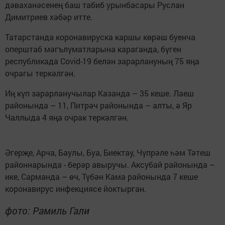
дәваханәсенең баш табиб урынбасары Руслан
Димитриев хәбәр итте.
Татарстанда коронавируска каршы көрәш буенча
оперштаб мәгълүматларына караганда, бүген
республикада Covid-19 белән зарарлануның 75 яңа
очрагы теркәлгән.
Иң күп зарарланучылар Казанда – 35 кеше. Лаеш
районында – 11, Питрәч районында – алты, ә Яр
Чаллыда 4 яңа очрак теркәлгән.
Әгерҗе, Арча, Баулы, Буа, Биектау, Чүпрәле һәм Тәтеш
районнарында - берәр авыручы. Аксубай районында –
ике, Сарманда – өч, Түбән Кама районында 7 кеше
коронавирус инфекциясе йоктырган.
фото: Рамиль Гали