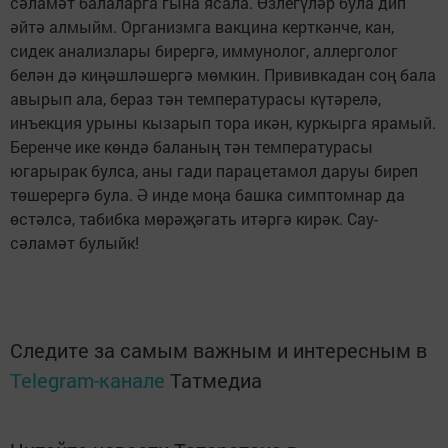
сәламәт балаларга гына ясала. Өзлегүләр була дип
әйтә алмыйм. Организмга вакцина керткәнче, кан,
сидек анализлары бирергә, иммунолог, аллерголог
белән дә киңәшләшергә мөмкин. Прививкадан соң бала
авырып ала, бераз тән температурасы күтәрелә,
инъекция урыны кызарып тора икән, куркырга ярамый.
Беренче ике көндә баланың тән температурасы
югарырак булса, аны гади парацетамол даруы биреп
төшерергә була. Ә инде моңа башка симптомнар да
өстәлсә, табибка мөрәҗәгать итәргә кирәк. Сау-
сәламәт булыйк!
Следите за самым важным и интересным в
Telegram-канале
Татмедиа