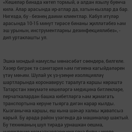
«Кешеләр бинада көтеп тормый, ә алдан язылу буенча
килә. Алар арасында ир-атлар да, хатын-кызлар да бар.
Нигездә, бу - безнең даими клиентлар. Кабул итүләр
арасында 10-15 минут тирәсе бинаны җилләтәбез һәм
эш урынын, инструментларны дезинфекциялибез», -
дип уртаклашты ул.
Эшкә мондый намуслы мөнәсәбәт сөендерә, билгеле.
Хәзер бигрәк тә санитария һәм гигиена кагыйдәләрен
үтәү мөһим. Шулай ук үз-үзеңне изоляцияләү
шартларында коронавирус таралуга каршы көрәштә
Татарстан хөкүмәте кешеләргә медицина битлекләре,
перчаткалардан башка кибетләргә һәм җәмәгать
транспортына керүне тыярга дигән карар кылды.
Кызганычка каршы, еш кына шәһәр халкы җавапсыз
карый. Бу арада район үзәгендә дә машиналар шактый.
Бу техниканың шул тирәдә урнашкан оешма,
учреждение хезмәткәрләренеке генә булуы икеле.