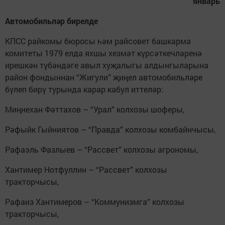
январь
Автомобильләр бирелде
КПСС райкомы бюросы һәм райсовет башкарма
комитеты 1979 елда яхшы хезмәт күрсәткечләренә
ирешкән түбәндәге авыл хуҗалыгы алдынгыларына
район фондыннан “Жигули” җиңел автомобильләре
бүлеп бирү турында карар кабул иттеләр:
Миңнехан Фәттахов – “Урал” колхозы шоферы,
Рәфыйк Гыйниятов – “Правда” колхозы комбайнчысы,
Рафаэль Фазлыев – “Рассвет” колхозы агрономы,
Хантимер Нотфуллин – “Рассвет” колхозы
тракторчысы,
Рафаиз Хантимеров – “Коммунизмга” колхозы
тракторчысы,