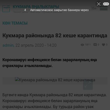
КУКМАРА ЯҢАЛЫКЛАРЫ
16+
3
Автоматическое закрытие баннера через
"Хезмәт даны" газетасы - Кукмара районы
КӨН ТЕМАСЫ
Кукмара районында 82 кеше карантинда
admin,
22 апрель 2020 - 14:20
1811
0
0
Коронавирус инфекциясе белән зарарлануның яңа
очраклары ачыкланмады.
Бүгенге көндә Кукмара районында 82 кеше карантинда.
Коронавирус инфекциясе белән зарарлануның яңа
очраклары ачыкланмады. Бу турыда район үзәк