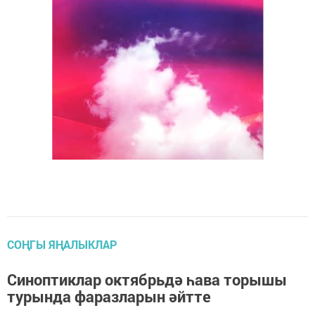
СОҢГЫ ЯҢАЛЫКЛАР
Синоптиклар октябрьдә һава торышы
турында фаразларын әйтте