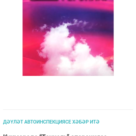
ДӘҮЛӘТ АВТОИНСПЕКЦИЯСЕ ХӘБӘР ИТӘ