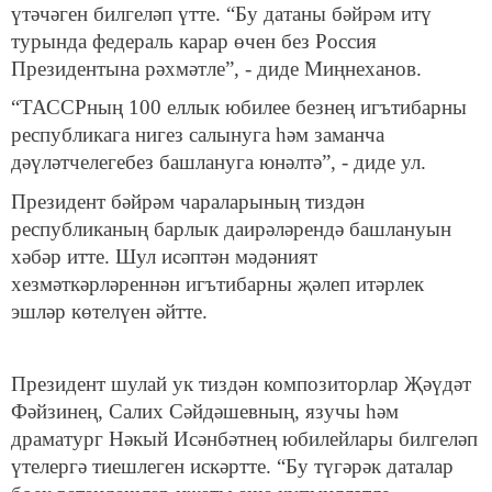
үтәчәген билгеләп үтте. “Бу датаны бәйрәм итү
турында федераль карар өчен без Россия
Президентына рәхмәтле”, - диде Миңнеханов.
“ТАССРның 100 еллык юбилее безнең игътибарны
республикага нигез салынуга һәм заманча
дәүләтчелегебез башлануга юнәлтә”, - диде ул.
Президент бәйрәм чараларының тиздән
республиканың барлык даирәләрендә башлануын
хәбәр итте. Шул исәптән мәдәният
хезмәткәрләреннән игътибарны җәлеп итәрлек
эшләр көтелүен әйтте.
Президент шулай ук тиздән композиторлар Җәүдәт
Фәйзинең, Салих Сәйдәшевның, язучы һәм
драматург Нәкый Исәнбәтнең юбилейлары билгеләп
үтелергә тиешлеген искәртте. “Бу түгәрәк даталар