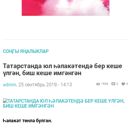
СОҢГЫ ЯҢАЛЫКЛАР
Татарстанда юл һәлакәтендә бер кеше
үлгән, биш кеше имгәнгән
admin,
25 сентябрь 2019 - 14:13
1506
0
0
Һәлакәт төнлә булган.