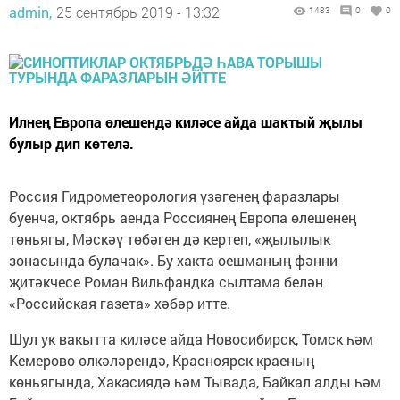
admin,
25 сентябрь 2019 - 13:32
1483
0
0
Илнең Европа өлешендә киләсе айда шактый җылы
булыр дип көтелә.
Россия Гидрометеорология үзәгенең фаразлары
буенча, октябрь аенда Россиянең Европа өлешенең
төньягы, Мәскәү төбәген дә кертеп, «җылылык
зонасында булачак». Бу хакта оешманың фәнни
җитәкчесе Роман Вильфандка сылтама белән
«Российская газета» хәбәр итте.
Шул ук вакытта киләсе айда Новосибирск, Томск һәм
Кемерово өлкәләрендә, Красноярск краеның
көньягында, Хакасиядә һәм Тывада, Байкал алды һәм