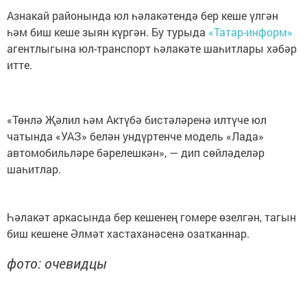
Азнакай районында юл һәлакәтендә бер кеше үлгән
һәм биш кеше зыян күргән. Бу турыда
«Татар-информ»
агентлыгына юл-транспорт һәлакәте шаһитлары хәбәр
итте.
«Төнлә Җәлил һәм Актүбә бистәләренә илтүче юл
чатында «УАЗ» белән ундүртенче модель «Лада»
автомобильләре бәрелешкән», — дип сөйләделәр
шаһитлар.
Һәлакәт аркасында бер кешенең гомере өзелгән, тагын
биш кешене Әлмәт хастаханәсенә озатканнар.
фото: очевидцы