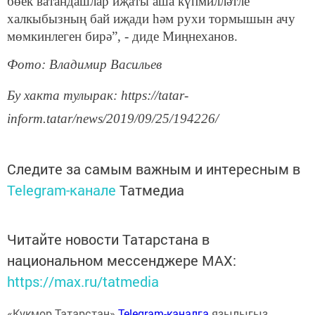
бөек ватандашлар иҗаты аша күпмилләтле
халкыбызның бай иҗади һәм рухи тормышын ачу
мөмкинлеген бирә”, - диде Миңнеханов.
Фото: Владимир Васильев
Бу хакта тулырак: https://tatar-
inform.tatar/news/2019/09/25/194226/
Следите за самым важным и интересным в
Telegram-канале
Татмедиа
Читайте новости Татарстана в
национальном мессенджере MАХ:
https://max.ru/tatmedia
«Кукмор Татарстан»
Telegram-каналга
язылыгыз