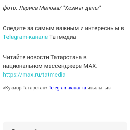
фото: Лариса Малова/ "Хезмәт даны"
Следите за самым важным и интересным в
Telegram-канале
Татмедиа
Читайте новости Татарстана в
национальном мессенджере MАХ:
https://max.ru/tatmedia
«Кукмор Татарстан»
Telegram-каналга
язылыгыз