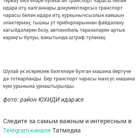
теркәү билгеләре булмаган транспорт чарасы белән
идарә итү, калганнары документларсыз транспорт
чарасы белән идарә итү, куркынычсызлык каешын
эләктермәү, тышкы ут приборларыннан файдалану
кагыйдәләрен бозу, автомобиль тәрәзәләрен артык
караңгы булуы, вакытында штраф түләмәү.
Шулай ук исереклек билгеләре булган машина йөртүче
дә тоткарланды. Бер транспорт чарасы махсус машина
кую урынына урнаштырылды.
фото: район ЮХИДИ идарәсе
Следите за самым важным и интересным в
Telegram-канале
Татмедиа