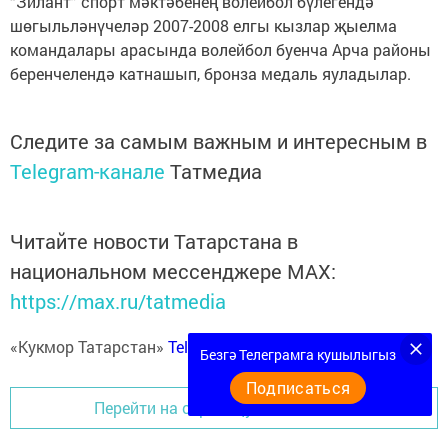
“Зилант” спорт мәктәбенең волейбол бүлегендә
шөгыльләнүчеләр 2007-2008 елгы кызлар җыелма
командалары арасында волейбол буенча Арча районы
беренчелендә катнашып, бронза медаль яуладылар.
Следите за самым важным и интересным в
Telegram-канале
Татмедиа
Читайте новости Татарстана в
национальном мессенджере MАХ:
https://max.ru/tatmedia
«Кукмор Татарстан»
Telegram-каналга
язылыгыз
Безгә Телеграмга кушылыгыз
Подписаться
Перейти на страницу новости