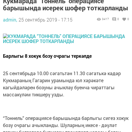
Кукмарада “Тоннель” операциясе
барышында исерек шофер тоткарланды
admin,
25 сентябрь 2019 - 17:15
3417
0
0
Барлыгы 8 хокук бозу очрагы теркәлде
25 сентябрьдә 10.00 сәгатьтән 11.30 сәгатькә кадәр
Кукмараның Гагарин урамында юл хәрәкәте
кагыйдәләрен бозуны ачыклау буенча чираттагы
массакүләм тикшерү узды.
“Тоннель” операциясе барышында барлыгы сигез хокук
бозу очрагы ачыкланды. Шуларның икесе - дәүләт