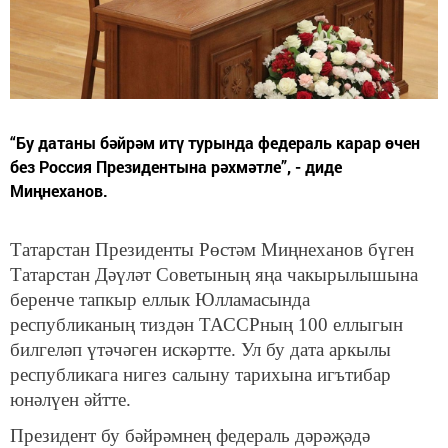
“Бу датаны бәйрәм итү турында федераль карар өчен
без Россия Президентына рәхмәтле”, - диде
Миңнеханов.
Татарстан Президенты Рөстәм Миңнеханов бүген
Татарстан Дәүләт Советының яңа чакырылышына
беренче тапкыр еллык Юлламасында
республиканың тиздән ТАССРның 100 еллыгын
билгеләп үтәчәген искәртте. Ул бу дата аркылы
республикага нигез салыну тарихына игътибар
юнәлүен әйтте.
Президент бу бәйрәмнең федераль дәрәҗәдә