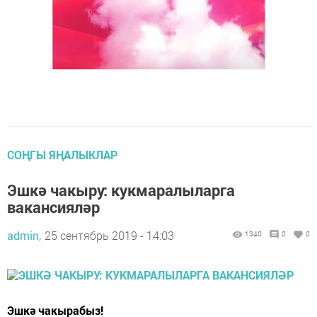
СОҢГЫ ЯҢАЛЫКЛАР
Эшкә чакыру: кукмаралыларга
вакансияләр
admin,
25 сентябрь 2019 - 14:03
1340
0
0
Эшкә чакырабыз!