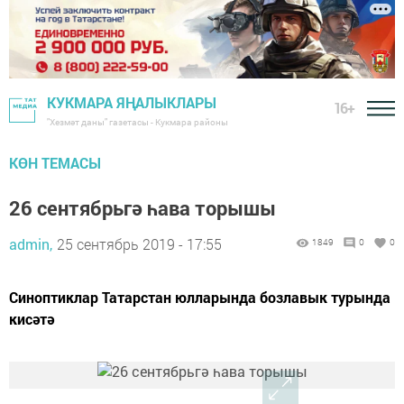
КУКМАРА ЯҢАЛЫКЛАРЫ
16+
"Хезмәт даны" газетасы - Кукмара районы
КӨН ТЕМАСЫ
26 сентябрьгә һава торышы
admin,
25 сентябрь 2019 - 17:55
1849
0
0
Синоптиклар Татарстан юлларында бозлавык турында
кисәтә