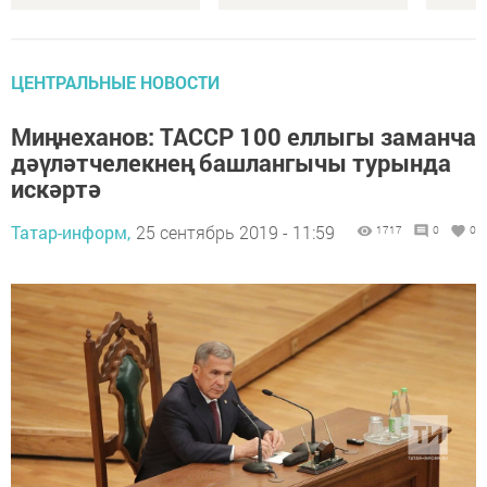
ЦЕНТРАЛЬНЫЕ НОВОСТИ
Миңнеханов: ТАССР 100 еллыгы заманча
дәүләтчелекнең башлангычы турында
искәртә
Татар-информ,
25 сентябрь 2019 - 11:59
1717
0
0