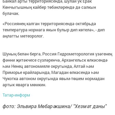
Байкал арты территориясендә, шулай ук Ерак
Көнчыгышның кайбер төбәкләрендә дә салкын
булачак.
«Россиянең калган территориясендә октябрьдә
температура нормага якын булыр дип көтелә», - дип
аңлатты метеоролог.
Шуның белән бергә, Россия Гидрометорология үзәгенең
фәнни җитәкчесе сүзләренчә, Архангельск өлкәсендә
һәм Ненец автономияле округында, Алтай һәм
Приморье крайларында, Магадан өлкәсендә һәм
Чукотка автоном округында явым-төшем нормадан
артык яварга мөмкин.
Татар-информ
фото: Эльвира Мөбарәкшина/ "Хезмәт даны"