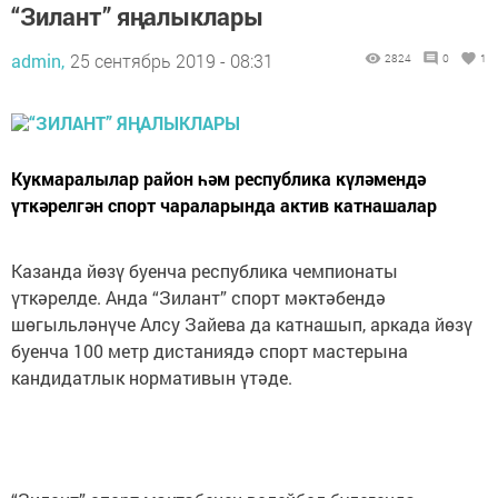
“Зилант” яңалыклары
admin,
25 сентябрь 2019 - 08:31
2824
0
1
Кукмаралылар район һәм республика күләмендә
үткәрелгән спорт чараларында актив катнашалар
Казанда йөзү буенча республика чемпионаты
үткәрелде. Анда “Зилант” спорт мәктәбендә
шөгыльләнүче Алсу Зайева да катнашып, аркада йөзү
буенча 100 метр дистаниядә спорт мастерына
кандидатлык нормативын үтәде.