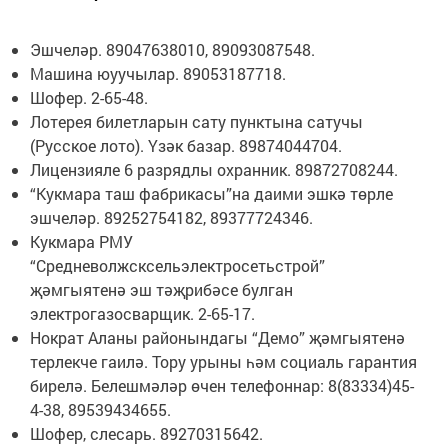
Эшчеләр. 89047638010, 89093087548.
Машина юуучылар. 89053187718.
Шофер. 2-65-48.
Лотерея билетларын сату пунктына сатучы
(Русское лото). Үзәк базар. 89874044704.
Лицензияле 6 разрядлы охранник. 89872708244.
“Кукмара таш фабрикасы”на даими эшкә төрле
эшчеләр. 89252754182, 89377724346.
Кукмара РМУ
“Средневолжсксельэлектросетьстрой”
җәмгыятенә эш тәҗрибәсе булган
электрогазосварщик. 2-65-17.
Нократ Аланы районындагы “Демо” җәмгыятенә
терлекче гаилә. Тору урыны һәм социаль гарантия
бирелә. Белешмәләр өчен телефоннар: 8(83334)45-
4-38, 89539434655.
Шофер, слесарь. 89270315642.