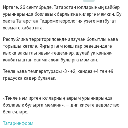
Иртәгә, 26 сентябрьдә, Татарстан юлларының кайбер
урыннарында бозлавык барлыкка килергә мөмкин. Бу
хакта Татарстан Гидрометеорология үзәге матбугат
хезмәте хәбәр итә.
Республика территориясендә аязучан болытлы һава
торышы көтелә. Яңгыр һәм юеш кар рәвешендәге
кыска вакытлы явым-төшемнәр, шулай ук көньяк-
көнбатыштан салмак җил булырга мөмкин.
Төнлә һава температурасы -3 - +2, көндез +4 тән +9
градуска кадәр булачак.
«Төнлә һәм иртән юлларның аерым урыннарында
бозлавык булырга мөмкин», — дип кисәтә ведомство
белгечләре.
Татар-информ