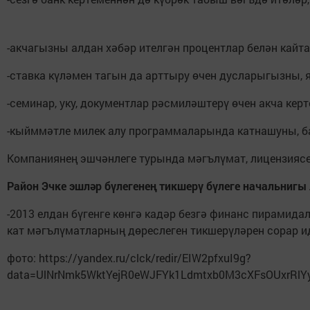
-акчагызны алдан хәбәр ителгән процентлар белән кай
-ставка күләмен тагын да арттыру өчен дусларыгызны,
-семинар, уку, документлар рәсмиләштерү өчен акча кер
-кыйммәтле милек алу программаларында катнашуны, ба
Компаниянең эшчәнлеге турында мәгълүмат, лицензиясе
Район Эчке эшләр бүлегенең тикшерү бүлеге начальниг
-2013 елдан бүгенге көнгә кадәр безгә финанс пирамид
кат мәгълүматларның дөреслеген тикшерүләрен сорар и
фото: https://yandex.ru/clck/redir/EIW2pfxuI9g?
data=UlNrNmk5WktYejR0eWJFYk1Ldmtxb0M3cXFsOUxrR