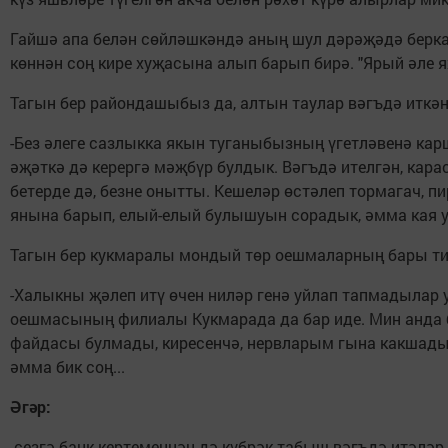
Гайшә апа белән сөйләшкәндә аның шул дәрәҗәдә беркат
көннән соң кире хуҗасына алып барып бирә. "Ярый әле я
Тагын бер райондашыбыз да, алтын таулар вәгъдә иткән
-Без әлеге сазлыкка якын туганыбызның үгетләвенә каршы
әҗәткә дә керергә мәҗбүр булдык. Вәгъдә ителгән, кара
бетерде дә, безне онытты. Кешеләр өстәлеп тормагач,
янына барып, елый-елый булышуын сорадык, әмма кая ул
Тагын бер кукмаралы мондый төр оешмаларның бары тик 
-Халыкны җәлеп итү өчен ниләр генә уйлап тапмадылар 
оешмасының филиалы Кукмарада да бар иде. Мин анда би
файдасы булмады, киресенчә, нервларым гына какшады.
әмма бик соң...
Әгәр:
-сезгә банк кертеменнән дә күбрәк табыш вәгъдә итәләр,