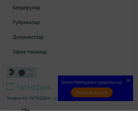
Белдерүләр
Рубрикалар
Документлар
Төрле темалар
Безгә Телеграмга кушылыгыз
Подписаться
Телефон АО «ТАТМЕДИА»:
(843) 222 09 84
16+
© 2011 - 2026. Хезмәт даны. Все права защищены.
© ТАТМЕДИА. Все материалы, размещенные на сайте, защищены
законом.