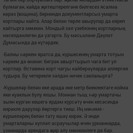
булмаган, кайда җитештерелгәне билгесез ясалма
кәрәз (вощина), бернинди документларсыз умарта
кортлары кайта. Алар белән төрле авырулар да ияреп
кайтырга мөмкин. Мондый хәл үзебезнең кортларның
нәселдәнлеген дә үзгәртә. Бу мәсьәләне Дәүләт
Думасында да күтәрдек.
-Балны һәркем яратса да, күршесенең умарта тотуын
һәркем дә өнәми: бигрәк авырттырып чага бит ул
кортлар. Өстәвенә корт чагуы кайберәүләрдә аллергия
тудыра. Бу четерекле хәлдән ничек сакланырга?
-Күршеләр белән ике арада ике метр биеклектәге койма
яки куаклык булу яхшы. Моннан тыш, һәр умартачы
зыян күргән кешегә ярдәм күрсәтү өчен кесәсендә
кирәкле дарулар йөртергә тиеш. Иң мөһиме -
күршеләрең белән тату яшәү кирәк. Ә инде
умарталарны күпләп асраучылар өчен урманнарда,
үзәннәрдә арендага җир алу мөмкинлеге дә бар.