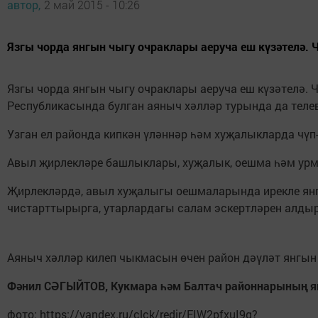
автор,
2 май 2015 - 10:26
Язгы чорда янгын чыгу очраклары аеруча еш күзәтелә. 
Язгы чорда янгын чыгу очраклары аеруча еш күзәтелә. 
Республикасында булган аяныч хәлләр турында да телеви
Узган ел районда кипкән үләннәр һәм хуҗалыкларда чү
Авыл җирлекләре башлыклары, хуҗалык, оешма һәм урм
Җирлекләрдә, авыл хуҗалыгы оешмаларында ирекле янгы
чистарттырырга, утарлардагы салам эскертләрен алдыр
Аяныч хәлләр килеп чыкмасын өчен район дәүләт янгын 
Фәнил СӘГЫЙТОВ, Кукмара һәм Балтач районнарының янг
фото: https://yandex.ru/clck/redir/EIW2pfxuI9g?