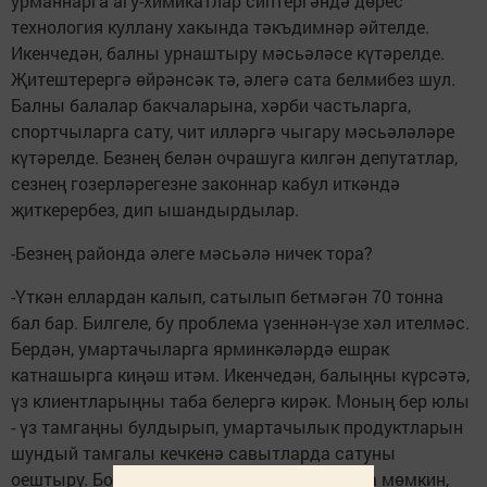
урманнарга агу-химикатлар сиптергәндә дөрес
технология куллану хакында тәкъдимнәр әйтелде.
Икенчедән, балны урнаштыру мәсьәләсе күтәрелде.
Җитештерергә өйрәнсәк тә, әлегә сата белмибез шул.
Балны балалар бакчаларына, хәрби частьларга,
спортчыларга сату, чит илләргә чыгару мәсьәләләре
күтәрелде. Безнең белән очрашуга килгән депутатлар,
сезнең гозерләрегезне законнар кабул иткәндә
җиткерербез, дип ышандырдылар.
-Безнең районда әлеге мәсьәлә ничек тора?
-Үткән еллардан калып, сатылып бетмәгән 70 тонна
бал бар. Билгеле, бу проблема үзеннән-үзе хәл ителмәс.
Бердән, умартачыларга ярминкәләрдә ешрак
катнашырга киңәш итәм. Икенчедән, балыңны күрсәтә,
үз клиентларыңны таба белергә кирәк. Моның бер юлы
- үз тамгаңны булдырып, умартачылык продуктларын
шундый тамгалы кечкенә савытларда сатуны
оештыру. Болай табышны да күбрәк алырга мөмкин,