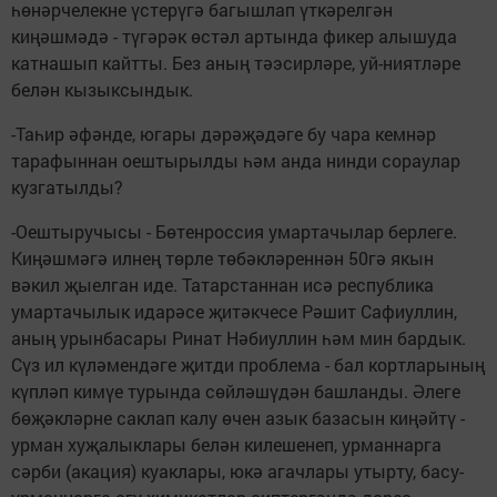
һөнәрчелекне үстерүгә багышлап үткәрелгән
киңәшмәдә - түгәрәк өстәл артында фикер алышуда
катнашып кайтты. Без аның тәэсирләре, уй-ниятләре
белән кызыксындык.
-Таһир әфәнде, югары дәрәҗәдәге бу чара кемнәр
тарафыннан оештырылды һәм анда нинди сораулар
кузгатылды?
-Оештыручысы - Бөтенроссия умартачылар берлеге.
Киңәшмәгә илнең төрле төбәкләреннән 50гә якын
вәкил җыелган иде. Татарстаннан исә республика
умартачылык идарәсе җитәкчесе Рәшит Сафиуллин,
аның урынбасары Ринат Нәбиуллин һәм мин бардык.
Сүз ил күләмендәге җитди проблема - бал кортларының
күпләп кимүе турында сөйләшүдән башланды. Әлеге
бөҗәкләрне саклап калу өчен азык базасын киңәйтү -
урман хуҗалыклары белән килешенеп, урманнарга
сәрби (акация) куаклары, юкә агачлары утырту, басу-