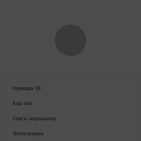
Кукмара ТВ
Баш бит
Соңгы яңалыклар
Фотогалерея