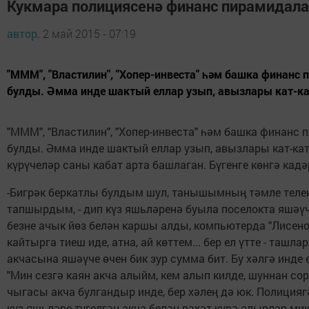
Кукмара полициясенә финанс пирамидала
автор,
2 май 2015 - 07:19
"МММ", "Властилин", "Хопер-инвеста" һәм башка финанс
булды. Әмма инде шактый еллар узып, авызлары кат-кат
"МММ", "Властилин", "Хопер-инвеста" һәм башка финанс
булды. Әмма инде шактый еллар узып, авызлары кат-ка
күрүчеләр саны кабат арта башлаган. Бүгенге көнгә ка
-Бигрәк беркатлы булдым шул, танышымның тәмле теленә
тапшырдым, - дип күз яшьләренә буыла поселокта яшәүче
безне ачык йөз белән каршы алды, компьютерда "Лисено
кайтырга тиеш иде, атна, ай көттем... бер ел үтте - та
акчасына яшәүче өчен бик зур сумма бит. Бу хәлгә инде
"Мин сезгә каян акча алыйм, кем алып килде, шуннан сор
чыгасы акча булгандыр инде, бер хәлең дә юк. Полицияг
күз яшьләре түгелгән акча белән рәхәт күрә алырлар мик