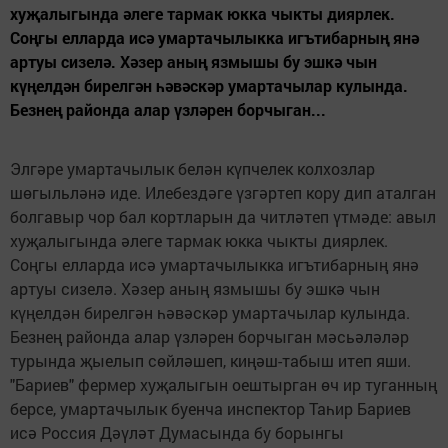
хуҗалыгында әлеге тармак юкка чыкты диярлек.
Соңгы елларда исә умартачылыкка игътибарның янә
артуы сизелә. Хәзер аның язмышы бу эшкә чын
күңелдән бирелгән һәвәскәр умартачылар кулында.
Безнең районда алар үзләрен борчыган...
Элгәре умартачылык белән күпчелек колхозлар
шөгыльләнә иде. Илебездәге үзгәртеп кору дип аталган
болгавыр чор бал кортларын да читләтеп үтмәде: авыл
хуҗалыгында әлеге тармак юкка чыкты диярлек.
Соңгы елларда исә умартачылыкка игътибарның янә
артуы сизелә. Хәзер аның язмышы бу эшкә чын
күңелдән бирелгән һәвәскәр умартачылар кулында.
Безнең районда алар үзләрен борчыган мәсьәләләр
турында җыелып сөйләшеп, киңәш-табыш итеп яши.
"Бариев" фермер хуҗалыгын оештырган өч ир туганның
берсе, умартачылык буенча инспектор Таһир Бариев
исә Россия Дәүләт Думасында бу борынгы