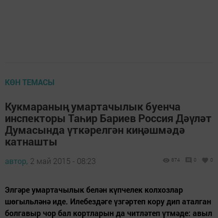
КӨН ТЕМАСЫ
Кукмараның умартачылык буенча
инспекторы Таһир Бариев Россия Дәүләт
Думасында үткәрелгән киңәшмәдә
катнашты
автор,
2 май 2015 - 08:23
874
0
0
Элгәре умартачылык белән күпчелек колхозлар
шөгыльләнә иде. Илебездәге үзгәртеп кору дип аталган
болгавыр чор бал кортларын да читләтеп үтмәде: авыл