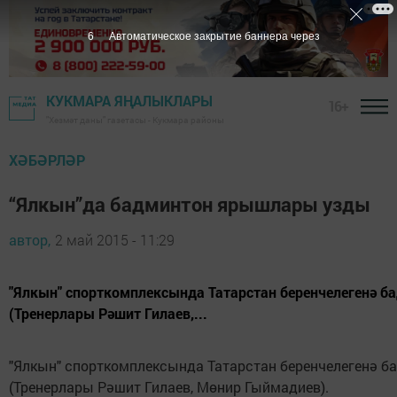
5
Автоматическое закрытие баннера через
КУКМАРА ЯҢАЛЫКЛАРЫ
16+
"Хезмәт даны" газетасы - Кукмара районы
ХӘБӘРЛӘР
“Ялкын”да бадминтон ярышлары узды
автор,
2 май 2015 - 11:29
"Ялкын" спорткомплексында Татарстан беренчелегенә б
(Тренерлары Рәшит Гилаев,...
"Ялкын" спорткомплексында Татарстан беренчелегенә б
(Тренерлары Рәшит Гилаев, Мөнир Гыймадиев).