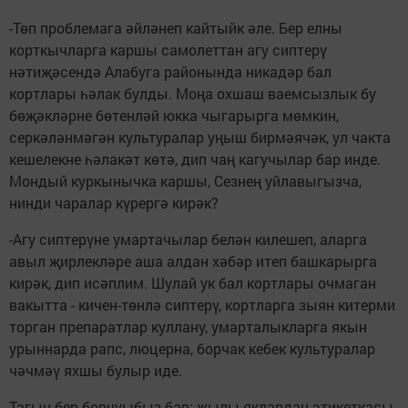
-Төп проблемага әйләнеп кайтыйк әле. Бер елны
корткычларга каршы самолеттан агу сиптерү
нәтиҗәсендә Алабуга районында никадәр бал
кортлары һәлак булды. Моңа охшаш ваемсызлык бу
бөҗәкләрне бөтенләй юкка чыгарырга мөмкин,
серкәләнмәгән культуралар уңыш бирмәячәк, ул чакта
кешелекне һәлакәт көтә, дип чаң кагучылар бар инде.
Мондый куркынычка каршы, Сезнең уйлавыгызча,
нинди чаралар күрергә кирәк?
-Агу сиптерүне умартачылар белән килешеп, аларга
авыл җирлекләре аша алдан хәбәр итеп башкарырга
кирәк, дип исәплим. Шулай ук бал кортлары очмаган
вакытта - кичен-төнлә сиптерү, кортларга зыян китерми
торган препаратлар куллану, умарталыкларга якын
урыннарда рапс, люцерна, борчак кебек культуралар
чәчмәү яхшы булыр иде.
Тагын бер борчуыбыз бар: җылы яклардан этикеткасы