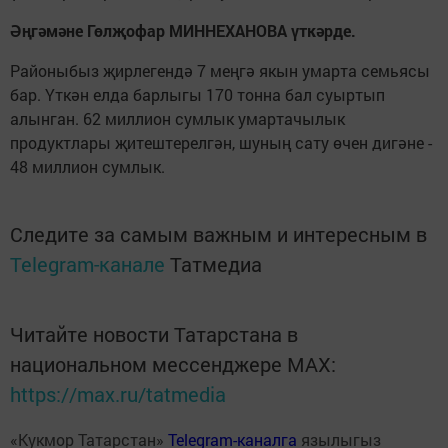
Әңгәмәне Гөлҗофар МИННЕХАНОВА үткәрде.
Районыбыз җирлегендә 7 меңгә якын умарта семьясы
бар. Үткән елда барлыгы 170 тонна бал суыртып
алынган. 62 миллион сумлык умартачылык
продуктлары җитештерелгән, шуның сату өчен дигәне -
48 миллион сумлык.
Следите за самым важным и интересным в
Telegram-канале
Татмедиа
Читайте новости Татарстана в
национальном мессенджере MАХ:
https://max.ru/tatmedia
«Кукмор Татарстан»
Telegram-каналга
язылыгыз