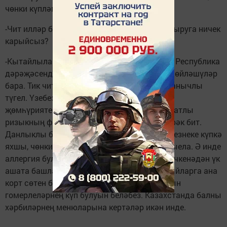
чөнки күпләп сату бәяләре түбән бит.
-Чит илләр белән сәүдә бәйләнешләре булдыруга ничек
карыйсыз?
-Кытайлылар белән элемтәгә чыктык инде. Республика
дәрәҗәсендә Канада һәм Германия белән сөйләшүләр
бара. Тик чит илләр белән эшләү бик үк ышанычлы
түгел. Үзебезнең балны үз җиребездә, үз
җөмһүриятебездә рекламаларга кирәк. Бу татлы
ризыкның файдасы даруларныкыннан күбрәк бит.
Данлыклы башкорт балына караганда үзебезнеке күпкә
яхшы, чөнки ул төрле-төрле чәчәкләрдән җыела. Ә инде
аллергия булмасын дисәң, балага балны кечкенәдән үк
ашата башларга кирәк. Япониядә, әнә, сабыйларга ана
корт сөтен бирә башлаганнар, ә ул илдә озын
гомерлеләрнең күп булуын беләбез. Казахстанда балны
хәрбиләрнең менюларына кертәләр икән инде.