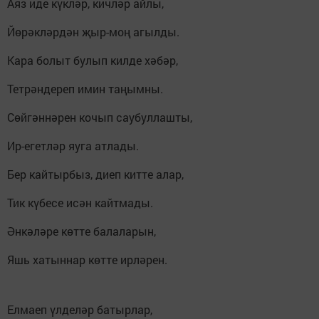
Аяз иде күкләр, кичләр айлы,
Йөрәкләрдән җыр-моң агылды.
Кара болыт булып килде хәбәр,
Тетрәндереп имин таңымны.
Сөйгәннәрен кочып саубуллашты,
Ир-егетләр яуга атлады.
Бер кайтырбыз, диеп китте алар,
Тик күбесе исән кайтмады.
Әнкәләре көтте балаларын,
Яшь хатыннар көтте ирләрен.
Елмаеп үлделәр батырлар,