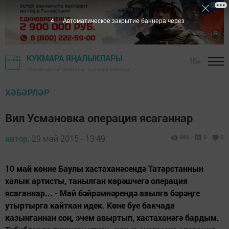
3
Автоматическое закрытие баннера через
КУКМАРА ЯҢАЛЫКЛАРЫ
16+
"Хезмәт даны" газетасы - Кукмара районы
ХӘБӘРЛӘР
Вил Усмановка операция ясаганнар
автор,
29 май 2015 - 13:49
983
0
0
10 май көнне Баулы хастаханәсендә Татарстаннын
халык артисты, танылган көрәшчегә операция
ясаганнар... - Май бәйрәмнәрендә авылга бәрәңге
утыртырга кайткан идек. Көне буе бакчада
казынганнан соң, эчем авыртып, хастаханәгә бардым.