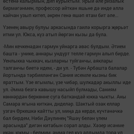
өстенә калырмын, дип курыктым. Ярый әле ризалык
бирмәгәнмен, профессор әйткән яшьне дә инде әллә
кайчан узып китеп, әкрен генә яшәп ятам бит әле...
Үзенең авыру булуы аркасында гаилә корырга җөрьәт
итми ул. Юкса, күз атып йөргән кызы да була.
-Мин кечкенәдән гармун уйнарга әвәс булдым. Әтием
башта - унике, аннары ундүрт телле гармун алып бирде.
Уенлыкка чыккач, кызларны туйганчы, аяклары
талганчы биетә идем, - ди ул. - Түбән Арбашта балалар
йортында тәрбияләнгән Сания исемле кызны бик
яраттым. Үзе ягымлы, үзе чибәр, шулкадәр акыллы иде
ул. Әмма безгә кавышу насыйп булмады, Саниям
көннәрдән беркөнне суга баткандай юкка чыкты. Аны
Самара ягына киткән, диделәр. Шактый озак еллар
узгач Өркешкә кайтты ул, миңа да керде, күчтәнәчкә
бал бирдем, Нәби Дәүлинең "Яшәү белән үлем
арасында" дигән китабын сорап алды. Хәзер исәнме
икән, юкмы - белмим, әмма гел күз алдымда тора ул