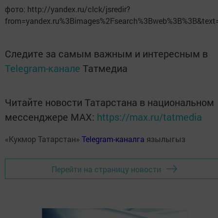
фото: http://yandex.ru/clck/jsredir?
from=yandex.ru%3Bimages%2Fsearch%3Bweb%3B%3B&text
Следите за самым важным и интересным в
Telegram-канале
Татмедиа
Читайте новости Татарстана в национальном
мессенджере MАХ:
https://max.ru/tatmedia
«Кукмор Татарстан»
Telegram-каналга
язылыгыз
Перейти на страницу новости