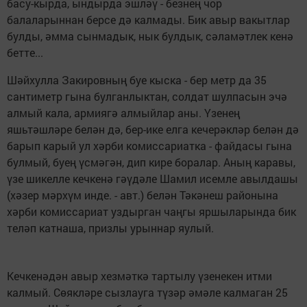
басу-кырда, ындырда эшләү - безнең чор
балаларыннан берсе дә калмады. Бик авыр вакытлар
булды, әмма сынмадык, нык булдык, сәламәтлек кенә
бетте...
Шәйхулла Закировның буе кыска - бер метр да 35
сантиметр гына булганлыктан, солдат шулпасын эчә
алмый кала, армиягә алмыйлар аны. Үзенең
яшьтәшләре белән дә, бер-ике елга кечерәкләр белән дә
барып карый ул хәрби комиссариатка - файдасы гына
булмый, буең үсмәгән, дип кире боралар. Аның каравы,
үзе шикелле кечкенә гәүдәле Шамил исемле авылдашы
(хәзер мәрхүм инде. - авт.) белән Тәкәнеш районына
хәрби комиссариат уздырган чаңгы яршыларында бик
теләп катнаша, призлы урыннар яулый.
Кечкенәдән авыр хезмәткә тартылу үзенекен итми
калмый. Сөякләре сызлауга түзәр әмәле калмаган 25