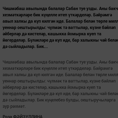
Чишмәбаш авылында балалар Сабан туе узды. Аны бак
хезмәткәрләре бик күңелле итеп үткәрделәр. Бәйрәмгә
авыл халкы да күп килгән иде. Балалар белән төрле мил
уеннар оештырылды: чүлмәк тә ваттылар, күзне бәйләп
әйберләр дә кистеләр, кашыкка йомырка куеп та
йөгерделәр. Бүләкләре дә күп иде, бар халыкны чәй белә
дә сыйладылар. Бик...
Чишмәбаш авылында балалар Сабан туе узды. Аны бакч
хезмәткәрләре бик күңелле итеп үткәрделәр. Бәйрәмгә
авыл халкы да күп килгән иде. Балалар белән төрле мил
уеннар оештырылды: чүлмәк тә ваттылар, күзне бәйләп
әйберләр дә кистеләр, кашыкка йомырка куеп та
йөгерделәр. Бүләкләре дә күп иде, бар халыкны чәй белә
дә сыйладылар. Бик күңелебез булды, оештыручыларга
зур рәхмәт.
Роза ФӘЙЗУЛЛИНА