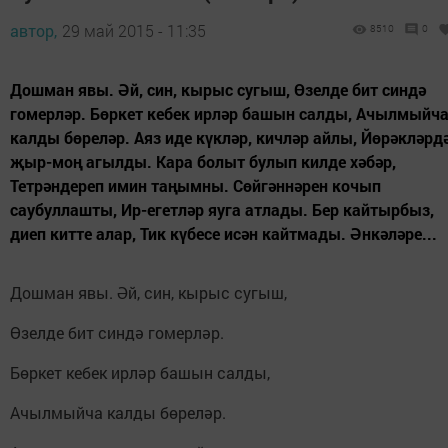
автор,
29 май 2015 - 11:35
8510
0
Дошман явы. Әй, син, кырыс сугыш, Өзелде бит синдә
гомерләр. Бөркет кебек ирләр башын салды, Ачылмыйч
калды бөреләр. Аяз иде күкләр, кичләр айлы, Йөрәкләрд
җыр-моң агылды. Кара болыт булып килде хәбәр,
Тетрәндереп имин таңымны. Сөйгәннәрен кочып
саубуллашты, Ир-егетләр яуга атлады. Бер кайтырбыз,
диеп китте алар, Тик күбесе исән кайтмады. Әнкәләре...
Дошман явы. Әй, син, кырыс сугыш,
Өзелде бит синдә гомерләр.
Бөркет кебек ирләр башын салды,
Ачылмыйча калды бөреләр.