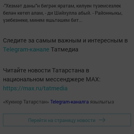
-"Хезмәт даны"н бигрәк яратам, килүен түземсезлек
белән көтеп алам, - ди Шәйхулла абый. - Районныкы,
үзебезнеке, минем яшьтәшем бит...
Следите за самым важным и интересным в
Telegram-канале
Татмедиа
Читайте новости Татарстана в
национальном мессенджере MАХ:
https://max.ru/tatmedia
«Кукмор Татарстан»
Telegram-каналга
язылыгыз
Перейти на страницу новости