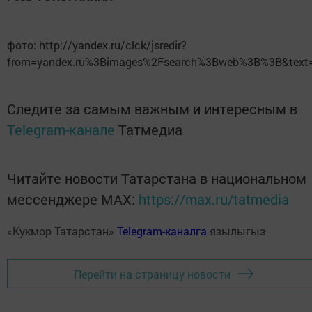
фото: http://yandex.ru/clck/jsredir?
from=yandex.ru%3Bimages%2Fsearch%3Bweb%3B%3B&text
Следите за самым важным и интересным в
Telegram-канале
Татмедиа
Читайте новости Татарстана в национальном
мессенджере MАХ:
https://max.ru/tatmedia
«Кукмор Татарстан»
Telegram-каналга
язылыгыз
Перейти на страницу новости