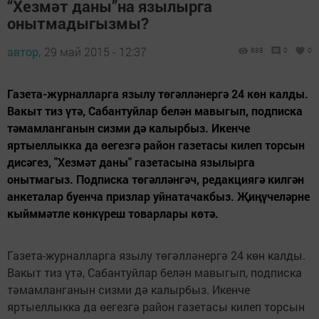
“Хезмәт даны”на язылырга
онытмадыгызмы?
автор,
29 май 2015 - 12:37
888
0
0
Газета-журналларга язылу төгәлләнергә 24 көн калды.
Вакыт тиз үтә, Сабантуйлар белән мавыгып, подписка
тәмамланганын сизми дә калырбыз. Икенче
яртыеллыкка да өегезгә район газетасы килеп торсын
дисәгез, "Хезмәт даны" газетасына язылырга
онытмагыз. Подписка төгәлләнгәч, редакциягә килгән
анкеталар буенча призлар уйнатачакбыз. Җиңүчеләрне
кыйммәтле көнкүреш товарлары көтә.
Газета-журналларга язылу төгәлләнергә 24 көн калды.
Вакыт тиз үтә, Сабантуйлар белән мавыгып, подписка
тәмамланганын сизми дә калырбыз. Икенче
яртыеллыкка да өегезгә район газетасы килеп торсын