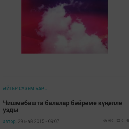
ӘЙТЕР СҮЗЕМ БАР...
Чишмәбашта балалар бәйрәме күңелле
узды
автор,
29 май 2015 - 09:07
999
0