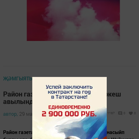
ҖӘМГЫЯТЬ
Район газетасының яшьтәше Өркеш
авылында яши
автор,
29 май 2015 - 10:25
1167
0
0
Район газетасының яшьтәше белән очрашу насыйп