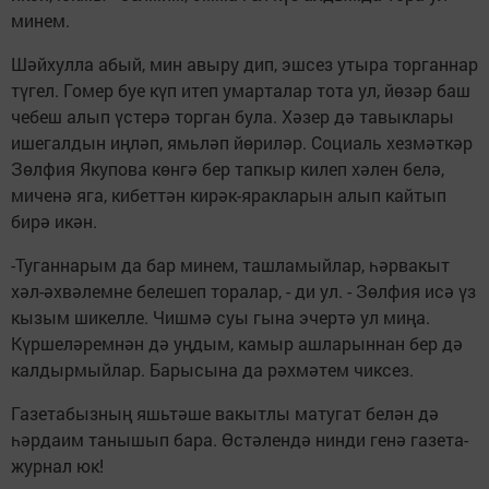
минем.
Шәйхулла абый, мин авыру дип, эшсез утыра торганнар
түгел. Гомер буе күп итеп умарталар тота ул, йөзәр баш
чебеш алып үстерә торган була. Хәзер дә тавыклары
ишегалдын иңләп, ямьләп йөриләр. Социаль хезмәткәр
Зөлфия Якупова көнгә бер тапкыр килеп хәлен белә,
миченә яга, кибеттән кирәк-яракларын алып кайтып
бирә икән.
-Туганнарым да бар минем, ташламыйлар, һәрвакыт
хәл-әхвәлемне белешеп торалар, - ди ул. - Зөлфия исә үз
кызым шикелле. Чишмә суы гына эчертә ул миңа.
Күршеләремнән дә уңдым, камыр ашларыннан бер дә
калдырмыйлар. Барысына да рәхмәтем чиксез.
Газетабызның яшьтәше вакытлы матугат белән дә
һәрдаим танышып бара. Өстәлендә нинди генә газета-
журнал юк!