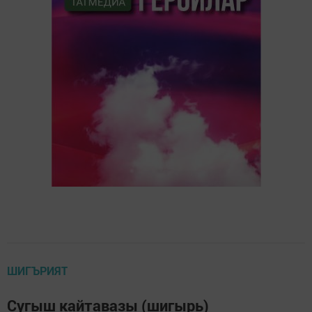
ШИГЪРИЯТ
Сугыш кайтавазы (шигырь)