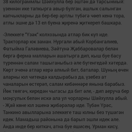
38 килограммлы Шәйхулла бер эштән дә тарсынмый:
үзеннән ике тапкырга авыр булган, ашлык салынган
капчыкларны да бер-бер артлы түбәгә чөеп кенә тора,
атлы эшне дә 13 ел буена җиренә җиткереп башкара.
-Элеккеге "Үзәк" колхозында атлар бик күп иде.
Тракторлар юк заман. Нургали абый Корбангалиев,
Фатыйма Галәвиева, Зәйтүнә Җаббаровалар белән
бергә ферма малларын ашатырга дип, кыш буе басу
түреннән салам ташыганыбыз әле бүгенгедәй хәтердә.
Көрт эченә атлар керә алмый бит, баталар. Шуның өчен
аларны юл читендә калдырабыз да, үзебез ат
чаналарын өстерәп, салам кибәннәре янына барабыз.
Йөк төягәч, киредән чыгасы да бит әле, - дип аеруча бер
моңсулык белән искә ала ул чорларны Шәйхулла абый.
- Җәй көне юл эшенә җибәрәләр иде. Түбән Үрәс,
Танкино авылларына элеккеге таш юлны без түшәгән
идек. Мамадыш районына да барып эшли идек әле.
Анда инде бер киткәч, атна буе яшисең. Урман кисү,