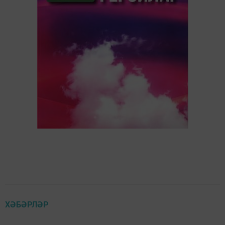
ХӘБӘРЛӘР