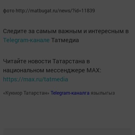
фото http://matbugat.ru/news/?id=11839
Следите за самым важным и интересным в
Telegram-канале
Татмедиа
Читайте новости Татарстана в
национальном мессенджере MАХ:
https://max.ru/tatmedia
«Кукмор Татарстан»
Telegram-каналга
язылыгыз