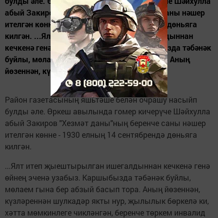
булды әле. Өркеш авылында гомер кичерүче Шәйхулла
абый Закиров "Хезмәт даны"ның беренче саны нәшер
ителгән көнне - 1930 елның 14 сентябрендә дөньяга
килгән. ...Ялт итеп җыештырылган ишегалдыннан
кечкенә генә өйнең эченә узабыз. Каршыбызда тәбәнәк
буйлы, мөлаем гына бер абзый басып тора. Аның
йөзеннән, күзләреннән...
Район газетасының яшьтәше белән очрашу насыйп
булды әле. Өркеш авылында гомер кичерүче Шәйхулла
абый Закиров "Хезмәт даны"ның беренче саны нәшер
ителгән көнне - 1930 елның 14 сентябрендә дөньяга
килгән.
...Ялт итеп җыештырылган ишегалдыннан кечкенә генә
өйнең эченә узабыз. Каршыбызда тәбәнәк буйлы,
мөлаем гына бер абзый басып тора. Аның йөзеннән,
күзләреннән шулкадәр якты нур, җылылык бөркелә ки,
хәтта мөмкинлеге чикләнгән, беренче төркем инвалид