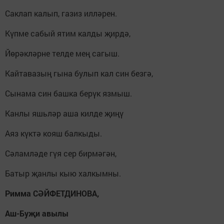
Саклап калып, газиз илләрен.
Күпме сабый ятим калды җирдә,
Йөрәкләрне телде мең сагыш.
Кайтавазың гына булып кал син безгә,
Сынама син башка берүк язмыш.
Канлы яшьләр аша килде җиңү
Аяз күктә кояш балкыды.
Сәламләде гүя сер бирмәгән,
Батыр җанлы кыю халкымны.
Римма СӘЙФЕТДИНОВА,
Аш-Буҗи авылы