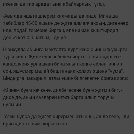
икәнен дә тиз арада гына абайларлык түгел.
-Авылда яшьтәшләрем калмады да инде. Миңа да
табиблар 45-50 яшькә дә җитә алмаячаксың, дигәннәр
иде. Ходай гомерне биргәч, әле һаман кыштырдап
дөнья көткән чагым, - ди ул.
Шәйхулла абыйга мәктәптә дүрт кенә сыйныф укырга
туры килә. Җиде еллык белем йорты, авыл җирлеге,
канцелярия урнашкан бина янып көлгә әйләнгәннән
соң, яшүсмер малай баштанаяк колхоз эшенә "чума".
Ындырга чакырып, атлы эшкә билгеләгән бригадирга:
-Минем буем кечкенә, дилбегәсенә буем җитми бит, -
дисә дә, аның сүзләрен игътибарга алып торучы
булмый.
-Үзем булса да җигеп бирермен атыңны, эшлә генә, - ди
бригадир ханым, коры гына.