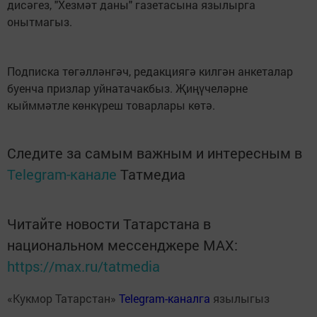
дисәгез, "Хезмәт даны" газетасына язылырга
онытмагыз.
Подписка төгәлләнгәч, редакциягә килгән анкеталар
буенча призлар уйнатачакбыз. Җиңүчеләрне
кыйммәтле көнкүреш товарлары көтә.
Следите за самым важным и интересным в
Telegram-канале
Татмедиа
Читайте новости Татарстана в
национальном мессенджере MАХ:
https://max.ru/tatmedia
«Кукмор Татарстан»
Telegram-каналга
язылыгыз