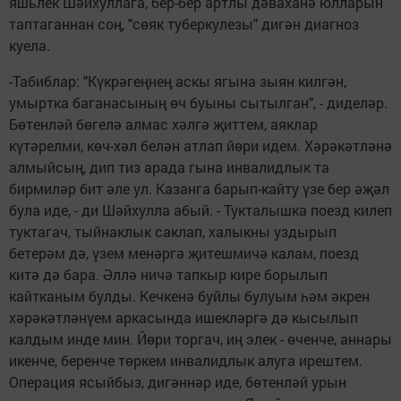
яшьлек Шәйхуллага, бер-бер артлы дәваханә юлларын
таптаганнан соң, "сөяк туберкулезы" дигән диагноз
куела.
-Табиблар: "Күкрәгеңнең аскы ягына зыян килгән,
умыртка баганасының өч буыны сытылган", - диделәр.
Бөтенләй бөгелә алмас хәлгә җиттем, аяклар
күтәрелми, көч-хәл белән атлап йөри идем. Хәрәкәтләнә
алмыйсың, дип тиз арада гына инвалидлык та
бирмиләр бит әле ул. Казанга барып-кайту үзе бер әҗәл
була иде, - ди Шәйхулла абый. - Тукталышка поезд килеп
туктагач, тыйнаклык саклап, халыкны уздырып
бетерәм дә, үзем менәргә җитешмичә калам, поезд
китә дә бара. Әллә ничә тапкыр кире борылып
кайтканым булды. Кечкенә буйлы булуым һәм әкрен
хәрәкәтләнүем аркасында ишекләргә дә кысылып
калдым инде мин. Йөри торгач, иң элек - өченче, аннары
икенче, беренче төркем инвалидлык алуга ирештем.
Операция ясыйбыз, дигәннәр иде, бөтенләй урын