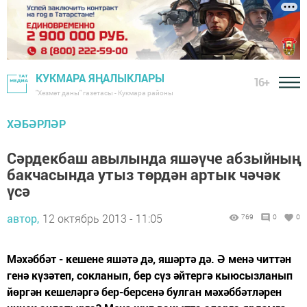
КУКМАРА ЯҢАЛЫКЛАРЫ
16+
"Хезмәт даны" газетасы - Кукмара районы
ХӘБӘРЛӘР
Сәрдекбаш авылында яшәүче абзыйның
бакчасында утыз төрдән артык чәчәк
үсә
автор,
12 октябрь 2013 - 11:05
769
0
0
Мәхәббәт - кешене яшәтә дә, яшәртә дә. Ә менә читтән
генә күзәтеп, сокланып, бер сүз әйтергә кыюсызланып
йөргән кешеләргә бер-берсенә булган мәхәббәтләрен