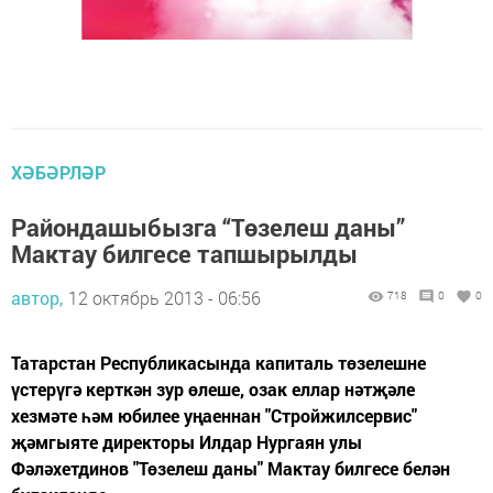
ХӘБӘРЛӘР
Райондашыбызга “Төзелеш даны”
Мактау билгесе тапшырылды
автор,
12 октябрь 2013 - 06:56
718
0
0
Татарстан Республикасында капиталь төзелешне
үстерүгә керткән зур өлеше, озак еллар нәтҗәле
хезмәте һәм юбилее уңаеннан "Стройжилсервис"
җәмгыяте директоры Илдар Нургаян улы
Фәләхетдинов "Төзелеш даны" Мактау билгесе белән