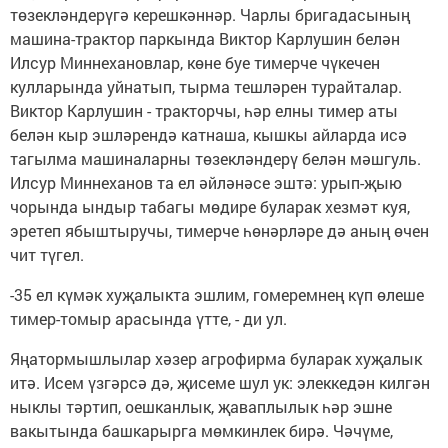
төзекләндерүгә керешкәннәр. Чарлы бригадасының
машина-трактор паркында Виктор Карлушин белән
Илсур Миннехановлар, көне буе тимерче чүкечен
кулларында уйнатып, тырма тешләрен турайталар.
Виктор Карлушин - тракторчы, һәр елны тимер аты
белән кыр эшләрендә катнаша, кышкы айларда исә
тагылма машиналарны төзекләндерү белән мәшгуль.
Илсур Миннеханов та ел әйләнәсе эштә: урып-җыю
чорында ындыр табагы мөдире буларак хезмәт куя,
эретеп ябыштыручы, тимерче һөнәрләре дә аның өчен
чит түгел.
-35 ел күмәк хуҗалыкта эшлим, гомеремнең күп өлеше
тимер-томыр арасында үтте, - ди ул.
Яңатормышлылар хәзер агрофирма буларак хуҗалык
итә. Исем үзгәрсә дә, җисеме шул ук: элеккедән килгән
ныклы тәртип, оешканлык, җаваплылык һәр эшне
вакытында башкарырга мөмкинлек бирә. Чәчүме,