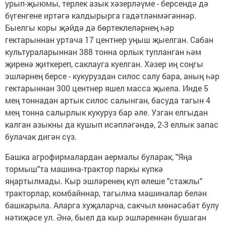
урып-җыюмы, терлек азык хәзерләүме - берсендә дә
бүгенгене иртәгә калдырырга гадәтләнмәгәннәр.
Быелгы коры җәйдә дә бөртеклеләрнең һәр
гектарыннан уртача 17 центнер уңыш җыелган. Сабан
культураларыннан 388 тонна орлык тупланган һәм
җиренә җиткереп, саклауга куелган. Хәзер иң соңгы
эшләрнең берсе - кукуруздан силос салу бара, аның һәр
гектарыннан 300 центнер яшел масса җыела. Инде 5
мең тоннадан артык силос салынган, басуда тагын 4
мең тонна салырлык кукуруз бар әле. Узган елгыдан
калган азыкны да кушып исәпләгәндә, 2-3 еллык запас
булачак дигән сүз.
Башка агрофирмалардан аермалы буларак, "Яңа
тормыш"та машина-трактор паркы күпкә
яңартылмады. Кыр эшләренең күп өлеше "стажлы"
тракторлар, комбайннар, тагылма машиналар белән
башкарыла. Аларга хуҗаларча, сакчыл мөнәсәбәт булу
нәтиҗәсе ул. Әнә, быел да кыр эшләреннән бушаган