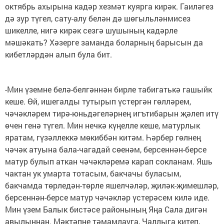
октябрь ахырына кадәр хезмәт куярга кирәк. Гаиләгез
дә зур түгел, сату-алу белән дә шөгыльләнмисез
шикелле, нигә кирәк сезгә шушының кадәрле
мәшәкать? Хәзерге заманда боларның барысын да
кибетләрдән алып була бит.
-Мин үземне белә-белгәннән бирле табигатькә гашыйк
кеше. Өй, ишегалды тутырып үстергән гөлләрем,
чәчәкләрем тирә-юньдәгеләрнең игътибарын җәлеп итү
өчен генә түгел. Мин нечкә күңелле кеше, матурлык
яратам, гүзәллеккә мөкиббән китәм. Һәрбер гөлнең
чәчәк атуына бала-чагадай сөенәм, берсеннән-берсе
матур булып аткан чәчәкләремә карап сокланам. Яшь
чактан ук умарта тотасым, бакчачы буласым,
бакчамда төрледән-төрле яшелчәләр, җиләк-җимешләр,
берсеннән-берсе матур чәчәкләр үстерәсем килә иде.
Мин үзем Балык бистәсе районының Яңа Сала дигән
авылыннан. Мәктәпне тәмамлауга, Чаллыга китеп,