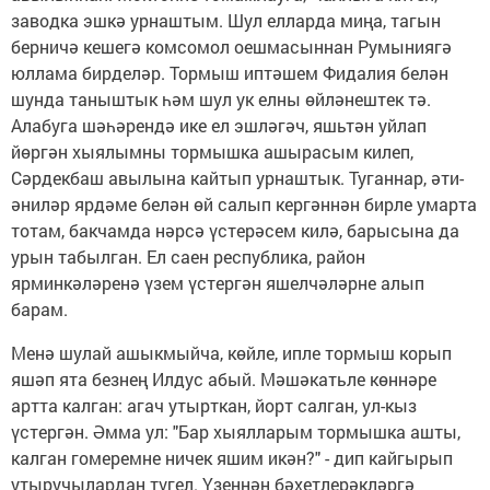
заводка эшкә урнаштым. Шул елларда миңа, тагын
берничә кешегә комсомол оешмасыннан Румыниягә
юллама бирделәр. Тормыш иптәшем Фидалия белән
шунда таныштык һәм шул ук елны өйләнештек тә.
Алабуга шәһәрендә ике ел эшләгәч, яшьтән уйлап
йөргән хыялымны тормышка ашырасым килеп,
Сәрдекбаш авылына кайтып урнаштык. Туганнар, әти-
әниләр ярдәме белән өй салып кергәннән бирле умарта
тотам, бакчамда нәрсә үстерәсем килә, барысына да
урын табылган. Ел саен республика, район
ярминкәләренә үзем үстергән яшелчәләрне алып
барам.
Менә шулай ашыкмыйча, көйле, ипле тормыш корып
яшәп ята безнең Илдус абый. Мәшәкатьле көннәре
артта калган: агач утырткан, йорт салган, ул-кыз
үстергән. Әмма ул: "Бар хыялларым тормышка ашты,
калган гомеремне ничек яшим икән?" - дип кайгырып
утыручылардан түгел. Үзеннән бәхетлерәкләргә