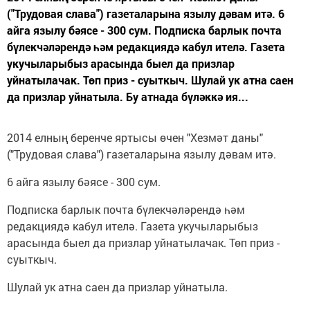
("Трудовая слава") газеталарына язылу дәвам итә. 6
айга язылу бәясе - 300 сум. Подписка барлык почта
бүлекчәләрендә һәм редакциядә кабул ителә. Газета
укучыларыбыз арасында быел да призлар
уйнатылачак. Төп приз - суыткыч. Шулай ук атна саен
да призлар уйнатыла. Бу атнада бүләккә ия...
2014 елның беренче яртысы өчен "Хезмәт даны"
("Трудовая слава") газеталарына язылу дәвам итә.
6 айга язылу бәясе - 300 сум.
Подписка барлык почта бүлекчәләрендә һәм
редакциядә кабул ителә. Газета укучыларыбыз
арасында быел да призлар уйнатылачак. Төп приз -
суыткыч.
Шулай ук атна саен да призлар уйнатыла.