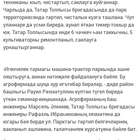
техниканы юып, чистартып, саклауга куйганнар.
Чарлыда да, Татар Толлысы бригадасында да парк
территориясендә тәртип, чисталык күзгә ташлана. Чүп
үләннәре дә үсми биредә, аунап яткан тимер-томыр да
юк. Татар Толлысында инде 6 чәчкеч һәм таккычны, 5
культиваторны ремонтланып, саклауга
урнаштырганнар.
-Игенчелек тармагы машина-трактор паркында эшне
оештыруга, аннан нәтиҗәле файдалануга бәйле. Бу
агрофирмада шуңа зур игътибар бирәләр, - диде район
башлыгы Рауил Рәхмәтуллин күптән түгел биредә
үткән семинар-киңәшмәдә. Агрофирманың баш
инженеры Марсель Әлмиев, Татар Толлысы бригадасы
инженеры Рафаэль Ибраһимовның хезмәтенә дә
югары бәя бирде ул. Парктагы тәртип белгечләрнең
вакланып эшләвенә, таләпчәнлек күрсәтүенә бәйле бит.