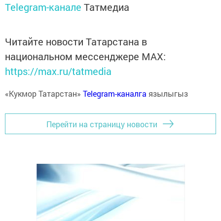
Telegram-канале
Татмедиа
Читайте новости Татарстана в
национальном мессенджере MАХ:
https://max.ru/tatmedia
«Кукмор Татарстан»
Telegram-каналга
язылыгыз
Перейти на страницу новости