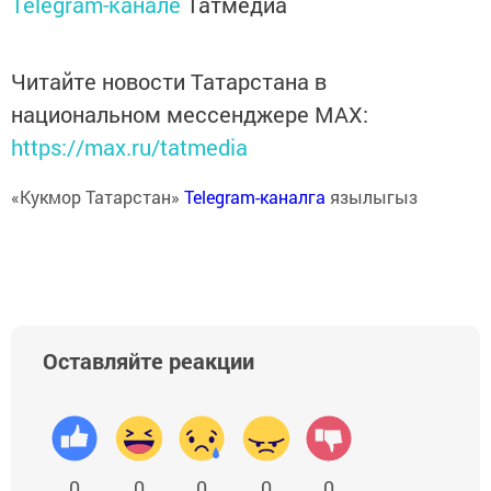
Telegram-канале
Татмедиа
Читайте новости Татарстана в
национальном мессенджере MАХ:
https://max.ru/tatmedia
«Кукмор Татарстан»
Telegram-каналга
язылыгыз
Оставляйте реакции
0
0
0
0
0