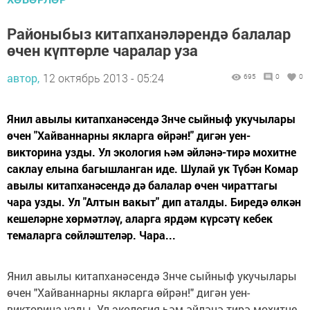
Районыбыз китапханәләрендә балалар
өчен күптөрле чаралар уза
автор,
12 октябрь 2013 - 05:24
695
0
0
Янил авылы китапханәсендә 3нче сыйныф укучылары
өчен "Хайваннарны якларга өйрән!" дигән уен-
викторина узды. Ул экология һәм әйләнә-тирә мохитне
саклау елына багышланган иде. Шулай ук Түбән Комар
авылы китапханәсендә дә балалар өчен чираттагы
чара узды. Ул "Алтын вакыт" дип аталды. Биредә өлкән
кешеләрне хөрмәтләү, аларга ярдәм күрсәтү кебек
темаларга сөйләштеләр. Чара...
Янил авылы китапханәсендә 3нче сыйныф укучылары
өчен "Хайваннарны якларга өйрән!" дигән уен-
викторина узды. Ул экология һәм әйләнә-тирә мохитне