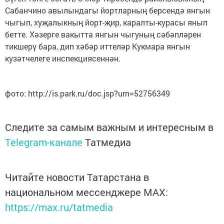
Сабанчино авылындагы йортларның берсендә янгын
чыгып, хуҗалыкның йорт-җир, каралты-курасы янып
бетте. Хәзерге вакытта янгын чыгуның сәбәпләрен
тикшерү бара, дип хәбәр иттеләр Кукмара янгын
кузәтчелеге инспекциясеннән.
фото: http://is.park.ru/doc.jsp?urn=52756349
Следите за самым важным и интересным в
Telegram-канале
Татмедиа
Читайте новости Татарстана в
национальном мессенджере MАХ:
https://max.ru/tatmedia