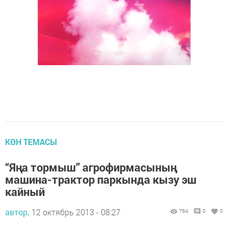
КӨН ТЕМАСЫ
“Яңа тормыш” агрофирмасының
машина-трактор паркында кызу эш
кайный
автор,
12 октябрь 2013 - 08:27
764
0
0