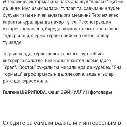
Ә терлекчелек тармагына нәкъ әнә шул "ваклык" җитми
дә инде. Мул азык запасы туплап та, савымның түбән
булуын тагын ничек аңлатырга мөмкин? Терлекчелек
каралты-куралары да начар түгел. Реконструкция
үткәрелгәннән соң, биредә заманча хезмәт шартлары
тудырылды, ферма территориясенә бетон юллар
түшәлде.
Тырышканда, терлекчелек тармагы зур табыш
китерергә сәләтле. Без моны Вахитов исемендәге,
"Урал", "Восток" хуҗалыгы мисалында да күрәбез. "Яңа
тормыш" агрофирмасын да, элеккечә, алдынгылар
рәтендә күрәсе килә.
Гөлгенә ШӘРИПОВА. Фаил ЗӘЙНУЛЛИН фотолары
Следите за самым важным и интересным в