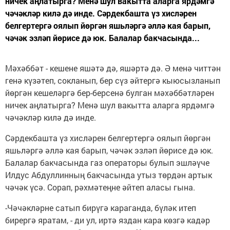
ничек аңлатырга? Менә шул вакытта аларга ярдәмгә
чәчәкләр килә дә инде. Сәрдекбашта үз хисләрен
белгертергә оялып йөргән яшьләргә әллә кая барып,
чәчәк эзләп йөрисе дә юк. Балалар бакчасында...
Мәхәббәт - кешене яшәтә дә, яшәртә дә. Ә менә читтән
генә күзәтеп, сокланып, бер сүз әйтергә кыюсызланып
йөргән кешеләргә бер-берсенә булган мәхәббәтләрен
ничек аңлатырга? Менә шул вакытта аларга ярдәмгә
чәчәкләр килә дә инде.
Сәрдекбашта үз хисләрен белгертергә оялып йөргән
яшьләргә әллә кая барып, чәчәк эзләп йөрисе дә юк.
Балалар бакчасында газ операторы булып эшләүче
Илдус Абдуллинның бакчасында утыз төрдән артык
чәчәк үсә. Сорап, рәхмәтеңне әйтеп аласы гына.
-Чәчәкләрне сатып бирүгә караганда, бүләк итеп
бирергә яратам, - ди ул, иртә яздан кара көзгә кадәр