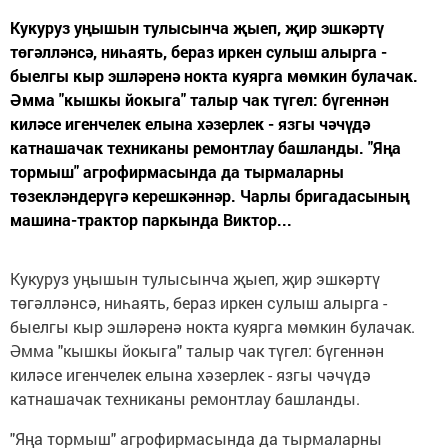
Кукуруз уңышын тулысынча җыеп, җир эшкәртү
төгәлләнсә, ниһаять, бераз иркен сулыш алырга -
быелгы кыр эшләренә нокта куярга мөмкин булачак.
Әмма "кышкы йокыга" талыр чак түгел: бүгеннән
киләсе игенчелек елына хәзерлек - язгы чәчүдә
катнашачак техниканы ремонтлау башланды. "Яңа
тормыш" агрофирмасында да тырмаларны
төзекләндерүгә керешкәннәр. Чарлы бригадасының
машина-трактор паркында Виктор...
Кукуруз уңышын тулысынча җыеп, җир эшкәртү
төгәлләнсә, ниһаять, бераз иркен сулыш алырга -
быелгы кыр эшләренә нокта куярга мөмкин булачак.
Әмма "кышкы йокыга" талыр чак түгел: бүгеннән
киләсе игенчелек елына хәзерлек - язгы чәчүдә
катнашачак техниканы ремонтлау башланды.
"Яңа тормыш" агрофирмасында да тырмаларны