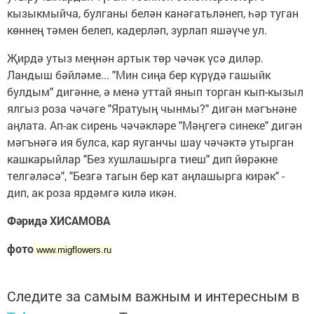
кызыкмыйча, булганы белән канәгатьләнеп, һәр туган
көннең тәмен белеп, кадерләп, зурлап яшәүче ул.
Җирдә утыз меңнән артык төр чәчәк үсә диләр.
Ландыш бәйләме... "Мин сиңа бер күрүдә гашыйк
булдым" дигәнне, ә менә уттай янып торган кып-кызыл
ялгыз роза чәчәге "Яратуың чынмы?" дигән мәгънәне
аңлата. Ап-ак сирень чәчәкләре "Мәңгегә синеке" дигән
мәгънәгә ия булса, кар яуганчы шау чәчәктә утырган
кашкарыйлар "Без хушлашырга тиеш" дип йөрәкне
телгәләсә", "Безгә тагын бер кат аңлашырга кирәк" -
дип, ак роза ярдәмгә килә икән.
Фәридә ХИСАМОВА
фото
www.migflowers.ru
Следите за самым важным и интересным в