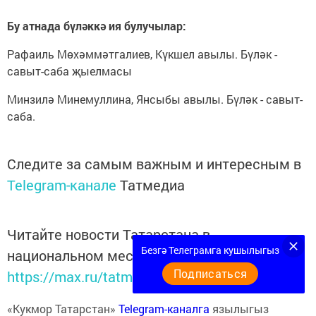
Бу атнада бүләккә ия булучылар:
Рафаиль Мөхәммәтгалиев, Күкшел авылы. Бүләк -
савыт-саба җыелмасы
Минзилә Минемуллина, Янсыбы авылы. Бүләк - савыт-
саба.
Следите за самым важным и интересным в
Telegram-канале
Татмедиа
Читайте новости Татарстана в
Безгә Телеграмга кушылыгыз
национальном мессенджере MАХ:
Подписаться
https://max.ru/tatmedia
«Кукмор Татарстан»
Telegram-каналга
язылыгыз