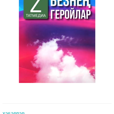
ХӘБӘРЛӘР