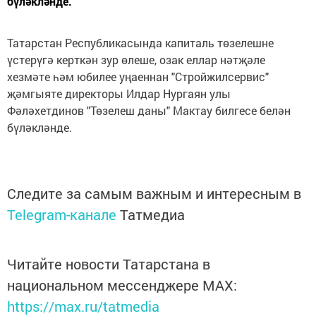
бүләкләнде.
Татарстан Республикасында капиталь төзелешне
үстерүгә керткән зур өлеше, озак еллар нәтҗәле
хезмәте һәм юбилее уңаеннан "Стройжилсервис"
җәмгыяте директоры Илдар Нургаян улы
Фәләхетдинов "Төзелеш даны" Мактау билгесе белән
бүләкләнде.
Следите за самым важным и интересным в
Telegram-канале
Татмедиа
Читайте новости Татарстана в
национальном мессенджере MАХ:
https://max.ru/tatmedia