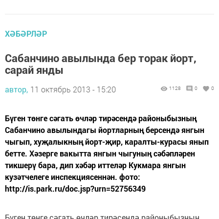
ХӘБӘРЛӘР
Сабанчино авылында бер торак йорт,
сарай янды
автор,
11 октябрь 2013 - 15:20
1128
0
0
Бүген төнге сәгать өчләр тирәсендә районыбызның
Сабанчино авылындагы йортларның берсендә янгын
чыгып, хуҗалыкның йорт-җир, каралты-курасы янып
бетте. Хәзерге вакытта янгын чыгуның сәбәпләрен
тикшерү бара, дип хәбәр иттеләр Кукмара янгын
кузәтчелеге инспекциясеннән. фото:
http://is.park.ru/doc.jsp?urn=52756349
Бүген төнге сәгать өчләр тирәсендә районыбызның