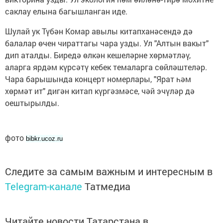
саклау елына багышланган иде.
Шулай ук Түбән Комар авылы китапханәсендә дә
балалар өчен чираттагы чара узды. Ул "Алтын вакыт"
дип аталды. Биредә өлкән кешеләрне хөрмәтләү,
аларга ярдәм күрсәтү кебек темаларга сөйләштеләр.
Чара барышында концерт номерлары, "Ярат һәм
хөрмәт ит" дигән китап күргәзмәсе, чәй эчүләр дә
оештырылды.
фото
bibkr.ucoz.ru
Следите за самым важным и интересным в
Telegram-канале
Татмедиа
Читайте новости Татарстана в