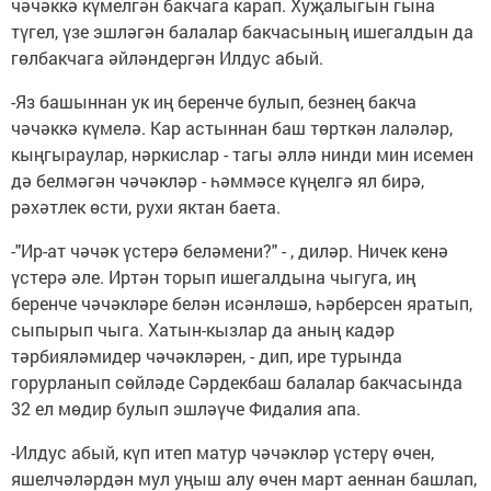
чәчәккә күмелгән бакчага карап. Хуҗалыгын гына
түгел, үзе эшләгән балалар бакчасының ишегалдын да
гөлбакчага әйләндергән Илдус абый.
-Яз башыннан ук иң беренче булып, безнең бакча
чәчәккә күмелә. Кар астыннан баш төрткән лаләләр,
кыңгыраулар, нәркислар - тагы әллә нинди мин исемен
дә белмәгән чәчәкләр - һәммәсе күңелгә ял бирә,
рәхәтлек өсти, рухи яктан баета.
-"Ир-ат чәчәк үстерә беләмени?" - , диләр. Ничек кенә
үстерә әле. Иртән торып ишегалдына чыгуга, иң
беренче чәчәкләре белән исәнләшә, һәрберсен яратып,
сыпырып чыга. Хатын-кызлар да аның кадәр
тәрбияләмидер чәчәкләрен, - дип, ире турында
горурланып сөйләде Сәрдекбаш балалар бакчасында
32 ел мөдир булып эшләүче Фидалия апа.
-Илдус абый, күп итеп матур чәчәкләр үстерү өчен,
яшелчәләрдән мул уңыш алу өчен март аеннан башлап,