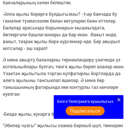
бакчаларының хәлен белештек.
-Әллә җылы бирергә булдыгызмы? - Һәр бакчада бу
гамәлне түземсезлек белән көтүләрен бәян иттеләр.
Балалар арасында борыннарын мышкылдата,
йөткергәли башлаганнары да бар икән. -Вакыт инде,
вакыт, тизрәк җылы бирә күрсеннәр иде. Бер авырып
китсәләр - эш харап!
Ә менә авырту балаларны тернәкләндерү үзәгендә үз
котельныйлары булгач, төнгә җылы биреп алалар икән.
Үзәктән җылытыла торган күпфатирлы йортларда да
әлегә җылыны тансыклап яшиләр. Ә менә бер
танышымның фатирында ике контурлы газ мичләре
куелган:
Безгә Телеграмга кушылыгыз
Подписаться
-Бездә җылы, кунарга безгә кил! - дип көлеп тора.
"Әбиләр чуагы" җылысы озакка бармый шул, төннәрен