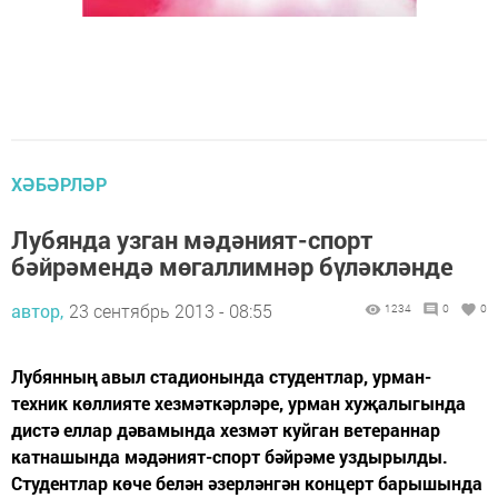
ХӘБӘРЛӘР
Лубянда узган мәдәният-спорт
бәйрәмендә мөгаллимнәр бүләкләнде
автор,
23 сентябрь 2013 - 08:55
1234
0
0
Лубянның авыл стадионында студентлар, урман-
техник көллияте хезмәткәрләре, урман хуҗалыгында
дистә еллар дәвамында хезмәт куйган ветераннар
катнашында мәдәният-спорт бәйрәме уздырылды.
Студентлар көче белән әзерләнгән концерт барышында