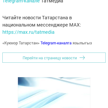
Telegram-канале
Татмедиа
Читайте новости Татарстана в
национальном мессенджере MАХ:
https://max.ru/tatmedia
«Кукмор Татарстан»
Telegram-каналга
язылыгыз
Перейти на страницу новости