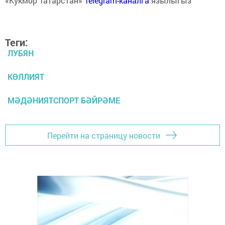
«Кукмор Татарстан»
Telegram-каналга
язылыгыз
Теги:
ЛУБЯН
КӨЛЛИЯТ
МӘДӘНИЯТСПОРТ БӘЙРӘМЕ
Перейти на страницу новости