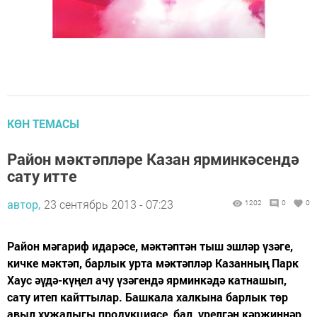
КӨН ТЕМАСЫ
Район мәктәпләре Казан ярминкәсендә
сату итте
автор,
23 сентябрь 2013 - 07:23
1202
0
0
Район мәгариф идарәсе, мәктәптән тыш эшләр үзәге,
кичке мәктәп, барлык урта мәктәпләр Казанның Парк
Хаус әүдә-күңел ачу үзәгендә ярминкәдә катнашып,
сату итеп кайттылар. Башкала халкына барлык төр
авыл хуҗалыгы продукциясе, бал, үрелгән кәрҗиннәр,