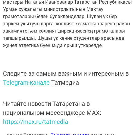
мастеры Наталья Ивановалар Татарстан Республикасы
Урман хуҗалыгы министрлыгының Мактау
грамоталары белән бүләкләнделәр. Шулай ук бер
төркем укытучыларга, көллият хезмәткәрләренә район
хакимияте һәм көллият дирекциясенең грамоталары
тапшырылды. Шушы ук көнне студентлар арасында
җиңел атлетика буенча да ярыш үткәрелде.
Следите за самым важным и интересным в
Telegram-канале
Татмедиа
Читайте новости Татарстана в
национальном мессенджере MАХ:
https://max.ru/tatmedia