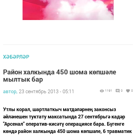
ХӘБӘРЛӘР
Район халкында 450 шома көпшәле
мылтык бар
автор,
23 сентябрь 2013 - 05:11
1191
0
0
Утлы корал, шартлаткыч матдәләрнең законсыз
әйләнешен туктату максатында 27 сентябрьгә кадәр
"Арсенал" оператив-кисәтү операциясе бара. Бүгенге
көндә район халкында 450 шома көпшәле, 6 травматик