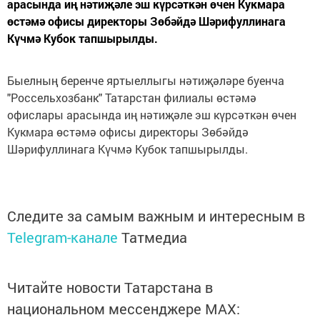
арасында иң нәтиҗәле эш күрсәткән өчен Кукмара
өстәмә офисы директоры Зөбәйдә Шәрифуллинага
Күчмә Кубок тапшырылды.
Быелның беренче яртыеллыгы нәтиҗәләре буенча
"Россельхозбанк" Татарстан филиалы өстәмә
офислары арасында иң нәтиҗәле эш күрсәткән өчен
Кукмара өстәмә офисы директоры Зөбәйдә
Шәрифуллинага Күчмә Кубок тапшырылды.
Следите за самым важным и интересным в
Telegram-канале
Татмедиа
Читайте новости Татарстана в
национальном мессенджере MАХ: