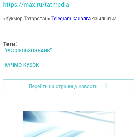
https://max.ru/tatmedia
«Кукмор Татарстан»
Telegram-каналга
язылыгыз
Теги:
"РОССЕЛЬХОЗБАНК"
КҮЧМӘ КУБОК
Перейти на страницу новости