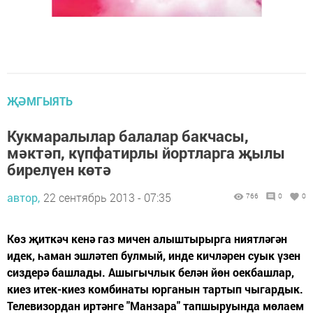
ҖӘМГЫЯТЬ
Кукмаралылар балалар бакчасы,
мәктәп, күпфатирлы йортларга җылы
бирелүен көтә
автор,
22 сентябрь 2013 - 07:35
766
0
0
Көз җиткәч кенә газ мичен алыштырырга ниятләгән
идек, һаман эшләтеп булмый, инде кичләрен суык үзен
сиздерә башлады. Ашыгычлык белән йөн оекбашлар,
киез итек-киез комбинаты юрганын тартып чыгардык.
Телевизордан иртәнге "Манзара" тапшыруында мөлаем