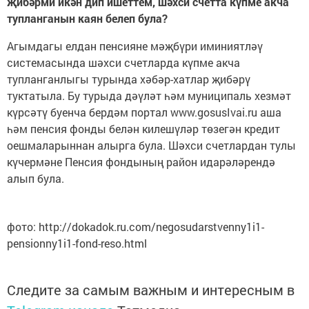
җибәрми икән дип ишеттем, шәхси счетта күпме акча
тупланганын каян белеп була?
Агымдагы елдан пенсияне мәҗбүри иминиятләү
системасында шәхси счетларда күпме акча
тупланганлыгы турында хәбәр-хатлар җибәрү
туктатыла. Бу турыда дәүләт һәм муниципаль хезмәт
күрсәтү буенча бердәм портал www.gosusIvai.ru аша
һәм пенсия фонды белән килешүләр төзегән кредит
оешмаларыннан алырга була. Шәхси счетлардан тулы
күчермәне Пенсия фондының район идарәләрендә
алып була.
фото: http://dokadok.ru.com/negosudarstvenny1i1-
pensionny1i1-fond-reso.html
Следите за самым важным и интересным в