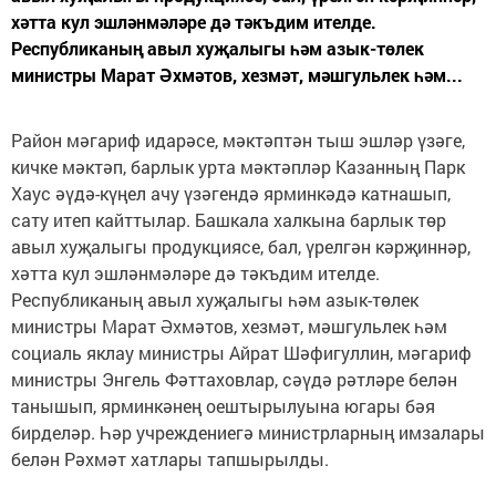
хәтта кул эшләнмәләре дә тәкъдим ителде.
Республиканың авыл хуҗалыгы һәм азык-төлек
министры Марат Әхмәтов, хезмәт, мәшгульлек һәм...
Район мәгариф идарәсе, мәктәптән тыш эшләр үзәге,
кичке мәктәп, барлык урта мәктәпләр Казанның Парк
Хаус әүдә-күңел ачу үзәгендә ярминкәдә катнашып,
сату итеп кайттылар. Башкала халкына барлык төр
авыл хуҗалыгы продукциясе, бал, үрелгән кәрҗиннәр,
хәтта кул эшләнмәләре дә тәкъдим ителде.
Республиканың авыл хуҗалыгы һәм азык-төлек
министры Марат Әхмәтов, хезмәт, мәшгульлек һәм
социаль яклау министры Айрат Шәфигуллин, мәгариф
министры Энгель Фәттаховлар, сәүдә рәтләре белән
танышып, ярминкәнең оештырылуына югары бәя
бирделәр. Һәр учреждениегә министрларның имзалары
белән Рәхмәт хатлары тапшырылды.