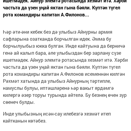
ишетмәдек. Айнур элемтә ротасында хезмәт итә. Хәрби
частьта да үзен уңай яктан гына бәяли. Күптән түгел
рота командиры капитан А.Филонов...
Һәр әти-әни кебек без дә улыбыз Айнурны армия
сафларына озатканда борчылган идек. Әмма бу
борчылуыбыз юкка булган. Инде кайтуына да берничә
генә ай калып бара, әле улыбыздан бер зарлану сүзе
ишетмәдек. Айнур элемтә ротасында хезмәт итә. Хәрби
частьта да үзен уңай яктан гына бәяли. Күптән түгел
рота командиры капитан А.Филонов исеменнән килгән
Рәхмәт хатында да улыбыз Айнурның тәртипле,
намуслы булуы, иптәшләренә һәр вакыт ярдәмгә
килергә әзер торуы турында әйтелә. Бу безнең өчен зур
сөенеч булды.
Инде улыбызның исән-сау илебезгә хезмәт итеп
кайтканын көтәбез.