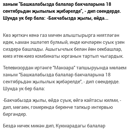
ханым "Башкалабызда балалар бакчаларына 18
сентябрьдән җылылык җибәрелде", - дип сөендерде.
Шунда ук бер бала: -Бакчабызда җылы, өйдә...
Көз җиткәч кенә газ мичен алыштырырга ниятләгән
идек, һаман эшләтеп булмый, инде кичләрен суык үзен
сиздерә башлады. Ашыгычлык белән йөн оекбашлар,
киез итек-киез комбинаты юрганын тартып чыгардык.
Телевизордан иртәнге "Манзара" тапшыруында мөлаем
ханым "Башкалабызда балалар бакчаларына 18
сентябрьдән җылылык җибәрелде", - дип сөендерде.
Шунда ук бер бала:
-Бакчабызда җылы, өйдә суык, өйгә кайтасы килми, -
дип, мөгаен, гомерендә беренче тапкыр интервью
биргәндер.
Бездә ничек микән дип, Кукмарадагы балалар