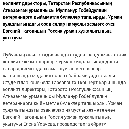
көллият директоры, Татарстан Республикасының
Атказанган урманчысы Мулланур Гобәйдуллин
ветераннарга кыйммәтле бүләкләр тапшырды. Урман
хуҗалыгындагы озак еллар намуслы хезмәте өчен
Евгений Наговицын Россия урман хуҗалыгының,
укытучы...
Лубянның авыл стадионында студентлар, урман-техник
көллияте хезмәткәрләре, урман хуҗалыгында дистә
еллар дәвамында хезмәт куйган ветераннар
катнашында мәдәният-спорт бәйрәме уздырылды.
Студентлар көче белән әзерләнгән концерт барышында
көллият директоры, Татарстан Республикасының
Атказанган урманчысы Мулланур Гобәйдуллин
ветераннарга кыйммәтле бүләкләр тапшырды. Урман
хуҗалыгындагы озак еллар намуслы хезмәте өчен
Евгений Наговицын Россия урман хуҗалыгының,
укытучы Елена Усачева, прозводствога өйрәтү