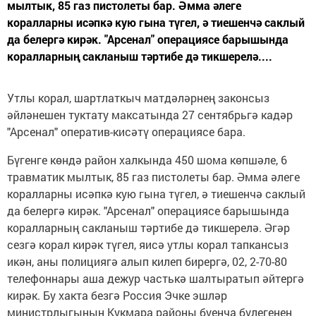
мылтык, 85 газ пистолеты бар. Әмма әлеге
коралларны исәпкә кую гына түгел, ә тиешенчә саклый
да белергә кирәк. "Арсенал" операциясе барышында
коралларның сакланыш тәртибе дә тикшерелә....
Утлы корал, шартлаткыч матдәләрнең законсыз
әйләнешен туктату максатында 27 сентябрьгә кадәр
"Арсенал" оператив-кисәтү операциясе бара.
Бүгенге көндә район халкында 450 шома көпшәле, 6
травматик мылтык, 85 газ пистолеты бар. Әмма әлеге
коралларны исәпкә кую гына түгел, ә тиешенчә саклый
да белергә кирәк. "Арсенал" операциясе барышында
коралларның сакланыш тәртибе дә тикшерелә. Әгәр
сезгә корал кирәк түгел, яисә утлы корал тапкансыз
икән, аны полициягә алып килеп бирергә, 02, 2-70-80
телефоннары аша дежур частькә шалтыратып әйтергә
кирәк. Бу хакта безгә Россия Эчке эшләр
министрлыгының Кукмара районы буенча бүлегенең