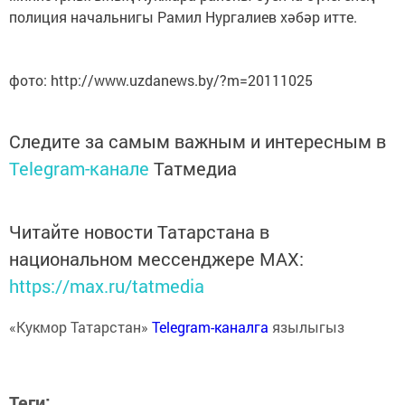
полиция начальнигы Рамил Нургалиев хәбәр итте.
фото: http://www.uzdanews.by/?m=20111025
Следите за самым важным и интересным в
Telegram-канале
Татмедиа
Читайте новости Татарстана в
национальном мессенджере MАХ:
https://max.ru/tatmedia
«Кукмор Татарстан»
Telegram-каналга
язылыгыз
Теги: