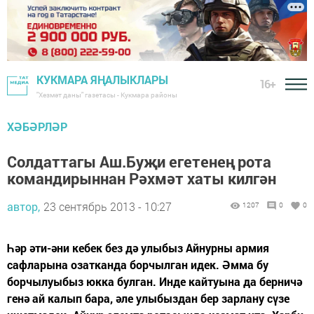
КУКМАРА ЯҢАЛЫКЛАРЫ
16+
"Хезмәт даны" газетасы - Кукмара районы
ХӘБӘРЛӘР
Солдаттагы Аш.Буҗи егетенең рота
командирыннан Рәхмәт хаты килгән
автор,
23 сентябрь 2013 - 10:27
1207
0
0
Һәр әти-әни кебек без дә улыбыз Айнурны армия
сафларына озатканда борчылган идек. Әмма бу
борчылуыбыз юкка булган. Инде кайтуына да берничә
генә ай калып бара, әле улыбыздан бер зарлану сүзе