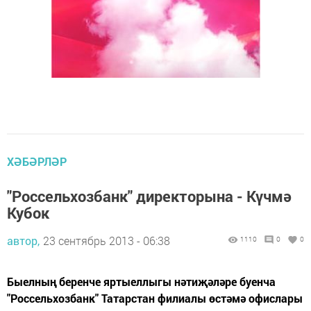
ХӘБӘРЛӘР
"Россельхозбанк" директорына - Күчмә
Кубок
автор,
23 сентябрь 2013 - 06:38
1110
0
0
Быелның беренче яртыеллыгы нәтиҗәләре буенча
"Россельхозбанк" Татарстан филиалы өстәмә офислары