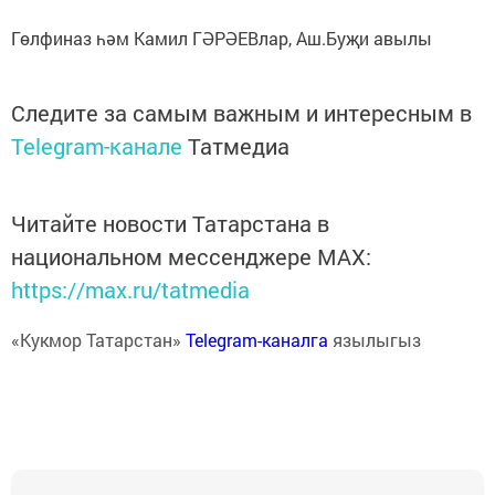
Гөлфиназ һәм Камил ГӘРӘЕВлар, Аш.Буҗи авылы
Следите за самым важным и интересным в
Telegram-канале
Татмедиа
Читайте новости Татарстана в
национальном мессенджере MАХ:
https://max.ru/tatmedia
«Кукмор Татарстан»
Telegram-каналга
язылыгыз